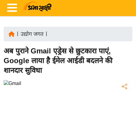
|
उद्योग जगत
|
ता
अब पुराने Gmail एड्रेस से छुटकारा पाएं,
ज़ा
ख
Google लाया है ईमेल आईडी बदलने की
ब
शानदार सुविधा
र
रा
ष्ट्री
य
अं
त
र्रा
ष्ट्री