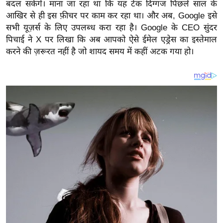
य
बदल सकेंगे।
माना जा रहा था कि यह टेक दिग्गज पिछले साल के
आखिर से ही इस फ़ीचर पर काम कर रहा था। और अब, Google इसे
ब
सभी यूज़र्स के लिए उपलब्ध करा रहा है। Google के CEO सुंदर
ज
पिचाई ने X पर लिखा कि अब आपको ऐसे ईमेल एड्रेस का इस्तेमाल
ट
करने की ज़रूरत नहीं है जो शायद समय में कहीं अटक गया हो।
खे
ल
क्रि
के
ट
I
P
L
2
0
2
6
क्रा