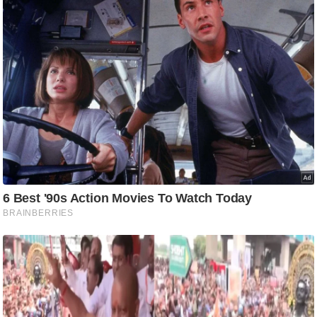
ष
ण
स
म
सा
म
यि
क
मा
तृ
भू
मि
स्तं
भ
ए
म
.