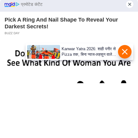
s
प्रमोटेड कंटेंट
a
l
Pick A Ring And Nail Shape To Reveal Your
C
Darkest Secrets!
o
BUZZ DAY
d
Kanwar Yatra 2026: शाही पनीर से
e
Pizza तक, बिना प्याज-लहसुन वाले
O
Modern Menu का बढ़ा क्रेज
f
E
t
h
i
c
s
Co-stars Who Lost Control While Kissing Each
R
Other
S
BUZZDAY