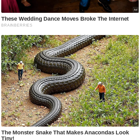
/
फै
श
न
घ
रे
लू
नु
स्खे
प
र्य
ट
न
स्थ
ल
फि