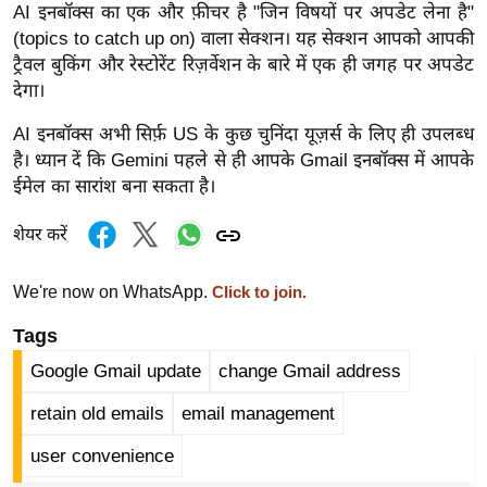
ड
AI इनबॉक्स का एक और फ़ीचर है "जिन विषयों पर अपडेट लेना है"
हॉ
(topics to catch up on) वाला सेक्शन। यह सेक्शन आपको आपकी
ली
ट्रैवल बुकिंग और रेस्टोरेंट रिज़र्वेशन के बारे में एक ही जगह पर अपडेट
वु
देगा।
ड
AI इनबॉक्स अभी सिर्फ़ US के कुछ चुनिंदा यूज़र्स के लिए ही उपलब्ध
फि
है। ध्यान दें कि Gemini पहले से ही आपके Gmail इनबॉक्स में आपके
ल्म
ईमेल का सारांश बना सकता है।
स
शेयर करें
मी
क्षा
We're now on WhatsApp.
Click to join.
B
r
Tags
e
Google Gmail update
change Gmail address
a
k
retain old emails
email management
i
user convenience
n