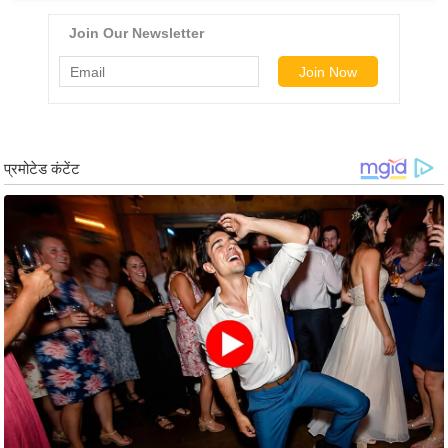
g
N
e
w
s
ला
इ
फ
स्टा
इ
ल
टे
क्नॉ
लॉ
जी
ब्यू
टी