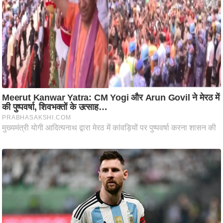
आ
र
.
आ
ई
.
चा
य
प
र
स
मी
क्षा
ध
र्म
ज्यो