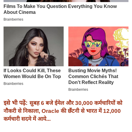
इ
म
ई
-
पे
प
र
मि
सा
ल
बे
मि
इसे भी पढ़ें:
सुबह 6 बजे ईमेल और 30,000 कर्मचारियों को
सा
नौकरी से निकाला, Oracle की छँटनी से भारत में 12,000
ल
कर्मचारी सदमे में आये...
श