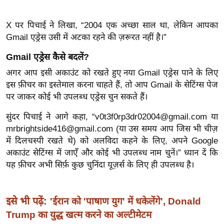
ख्सि
य
X पर पिचाई ने लिखा, “2004 एक अच्छा साल था, लेकिन आपका
त
Gmail एड्रेस उसी में अटका रहने की ज़रूरत नहीं है।”
यं
Gmail एड्रेस कैसे बदलें?
ग
इं
अगर आप इसी अकाउंट को रखते हुए नया Gmail एड्रेस पाने के लिए
डि
इस फ़ीचर का इस्तेमाल करना चाहते हैं, तो आप Gmail के सेटिंग्स पेज
पर जाकर कोई भी उपलब्ध एड्रेस चुन सकते हैं।
या
सा
सुंदर पिचाई ने आगे कहा, “
v0t3f0rp3dr02004@gmail.com
या
हि
mrbrightside416@gmail.com
(या उस समय आप जिस भी चीज़
त्य
में दिलचस्पी रखते थे) को अलविदा कहने के लिए, अपने Google
ज
अकाउंट सेटिंग्स में जाएँ और कोई भी उपलब्ध नाम चुनें।”
ध्यान दें कि
ग
यह फ़ीचर अभी सिर्फ़ कुछ चुनिंदा यूज़र्स के लिए ही उपलब्ध है।
त
ऑ
इसे भी पढ़ें:
'ईरान को 'पाषाण युग' में धकेलेंगे', Donald
टो
Trump का युद्ध खत्म करने का अल्टीमेटम
व