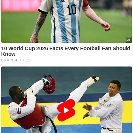
ति
ष
प्र
भु
म
हि
मा
/
ध
र्म
स्थ
ल
व्र
त
त्यो
हा
र