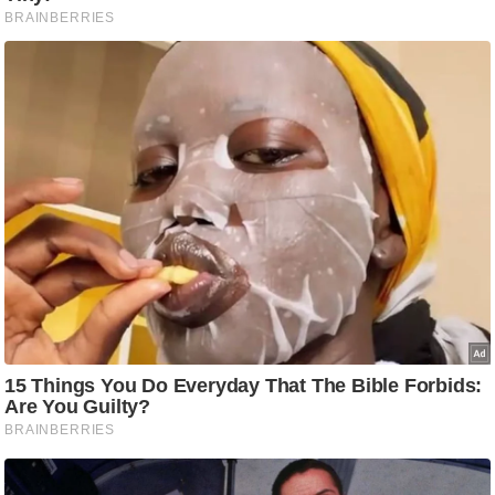
ट
ने
स
मं
त्रा
रि
ले
श
न
शि
प
रा
ज
नी
ति
वि
श्ले