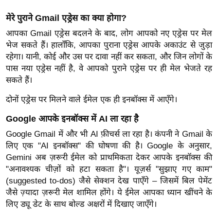
र्ल्ड
मेरे पुराने Gmail एड्रेस का क्या होगा?
न्यू
आपका Gmail एड्रेस बदलने के बाद, लोग आपको नए एड्रेस पर मेल
ज
भेज सकते हैं। हालाँकि, आपका पुराना एड्रेस आपके अकाउंट से जुड़ा
ब्री
रहेगा। यानी, कोई और उस पर दावा नहीं कर सकता, और जिन लोगों के
फ
पास नया एड्रेस नहीं है, वे आपको पुराने एड्रेस पर ही मेल भेजते रह
म
सकते हैं।
नो
दोनों एड्रेस पर मिलने वाले ईमेल एक ही इनबॉक्स में आएँगे।
रं
ज
Google आपके इनबॉक्स में AI ला रहा है
न
Google Gmail में और भी AI फ़ीचर्स ला रहा है। कंपनी ने Gmail के
ज
लिए एक "AI इनबॉक्स" की घोषणा की है। Google के अनुसार,
ग
Gemini अब ज़रूरी ईमेल को प्राथमिकता देकर आपके इनबॉक्स की
त
"अनावश्यक चीज़ों को हटा सकता है"। यूज़र्स "सुझाए गए काम"
बॉ
(suggested to-dos) जैसे सेक्शन देख पाएँगे – जिसमें बिल पेमेंट
ली
जैसे ज़्यादा ज़रूरी मेल शामिल होंगे। ये ईमेल आपका ध्यान खींचने के
लिए ड्यू डेट के साथ बोल्ड अक्षरों में दिखाए जाएँगे।
वु