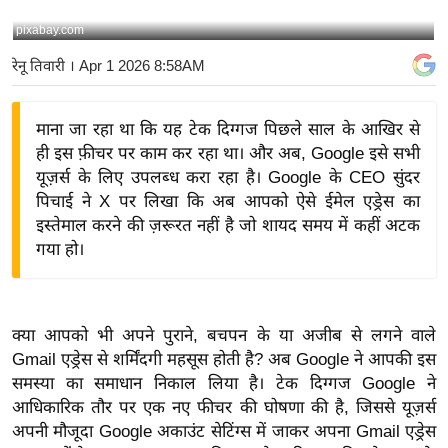
य
pixabay.com
बि
रेनू तिवारी
। Apr 1 2026 8:58AM
ज़
ने
माना जा रहा था कि यह टेक दिग्गज पिछले साल के आखिर से
स
ही इस फ़ीचर पर काम कर रहा था। और अब, Google इसे सभी
उ
यूज़र्स के लिए उपलब्ध करा रहा है। Google के CEO सुंदर
द्यो
पिचाई ने X पर लिखा कि अब आपको ऐसे ईमेल एड्रेस का
ग
इस्तेमाल करने की ज़रूरत नहीं है जो शायद समय में कहीं अटक
ज
गया हो।
ग
त
वि
क्या आपको भी अपने पुराने, बचपन के या अजीब से लगने वाले
शे
Gmail एड्रेस से शर्मिंदगी महसूस होती है? अब Google ने आपकी इस
ष
समस्या का समाधान निकाल लिया है। टेक दिग्गज Google ने
ज्ञ
आधिकारिक तौर पर एक नए फीचर की घोषणा की है, जिससे यूज़र्स
रा
अपनी मौजूदा Google अकाउंट सेटिंग्स में जाकर अपना Gmail एड्रेस