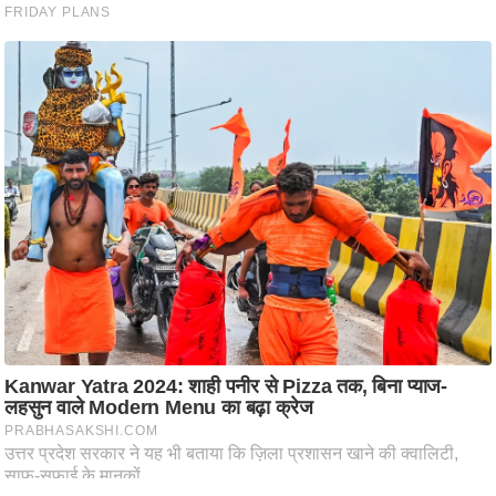
ति
ष
प्र
भु
म
हि
मा
/
ध
र्म
स्थ
ल
व्र
त
त्यो
हा
र