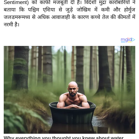
य
Sentiment) को काफी मजबूती दी है।
विदेशी मुद्रा कारोबारियों ने
बताया कि पश्चिम एशिया से जुड़े जोखिम में कमी और होर्मुज
ब
जलडमरूमध्य से अधिक आवाजाही के कारण कच्चे तेल की कीमतों में
ज
नरमी है।
ट
खे
ल
क्रि
के
ट
I
P
L
2
0
2
6
क्रा