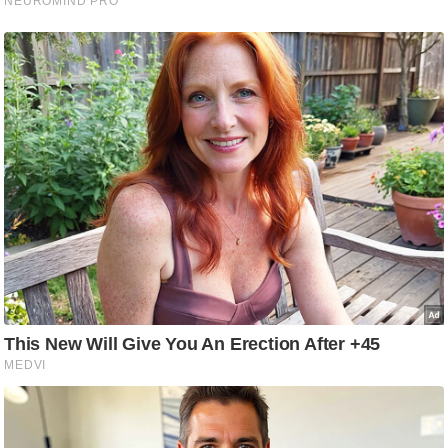
g
N
e
w
s
ला
इ
फ
स्टा
इ
ल
टे
क्नॉ
लॉ
जी
ब्यू
टी