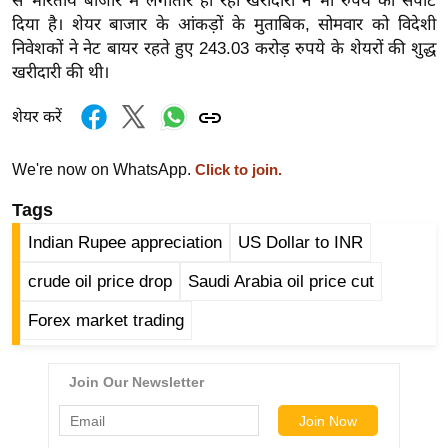
से भारतीय बाजार में लगातार हो रही खरीदारी ने भी रुपये को सपोर्ट
र्ल्ड
दिया है। शेयर बाजार के आंकड़ों के मुताबिक, सोमवार को विदेशी
न्यू
निवेशकों ने नेट बायर रहते हुए 243.03 करोड़ रुपये के शेयरों की शुद्ध
खरीदारी की थी।
ज
ब्री
शेयर करें
फ
म
We're now on WhatsApp.
Click to join.
नो
रं
Tags
ज
Indian Rupee appreciation
US Dollar to INR
न
crude oil price drop
Saudi Arabia oil price cut
ज
ग
Forex market trading
त
बॉ
ली
वु