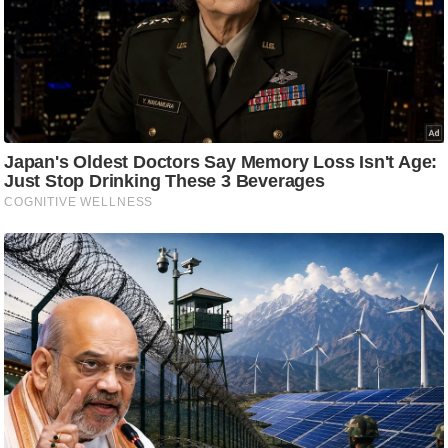
ट
ने
स
मं
त्रा
रि
ले
श
न
शि
प
रा
ज
नी
ति
वि
श्ले