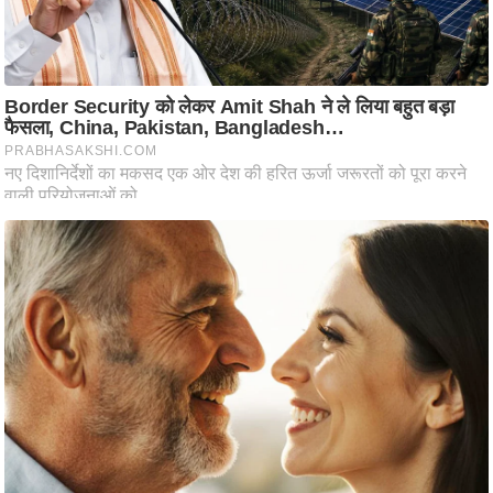
ष
ण
स
म
सा
म
यि
क
मा
तृ
भू
मि
स्तं
भ
ए
म
.