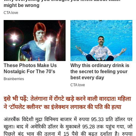
इ
म
ई
-
पे
प
र
मि
सा
ल
बे
इसे भी पढ़ें:
तेलंगाना में रोंगटे खड़े करने वाली वारदात! महिला
मि
ने ‘टॉयलेट क्लीनर’ का इंजेक्शन लगाकर की पति की हत्या
सा
अंतरबैंक विदेशी मुद्रा विनिमय बाजार में रुपया 95.33 प्रति डॉलर पर
ल
खुला। बाद में अमेरिकी डॉलर के मुकाबले 95.28 तक पहुंच गया, जो
श
पिछले बंद भाव की तुलना में 15 पैसे की बढ़त दर्शाता है। रुपया