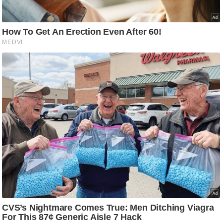
आ
र
.
आ
ई
.
चा
य
प
र
स
मी
क्षा
ध
र्म
ज्यो