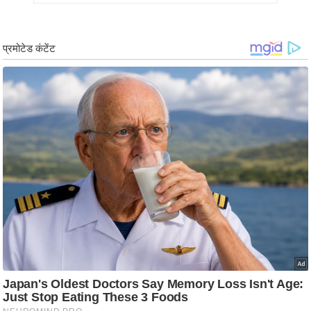
ड
हॉ
ली
वु
ड
फि
ल्म
स
मी
क्षा
B
r
e
a
k
i
n