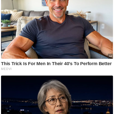
/
फै
श
न
घ
रे
लू
नु
स्खे
प
र्य
ट
न
स्थ
ल
फि