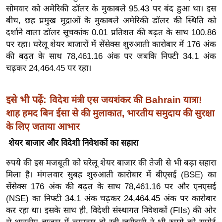
ख्सि
सोमवार को अमेरिकी डॉलर के मुकाबले 95.43 पर बंद हुआ था। इस
य
बीच, छह प्रमुख मुद्राओं के मुकाबले अमेरिकी डॉलर की स्थिति को
त
दर्शाने वाला डॉलर सूचकांक 0.01 प्रतिशत की बढ़त के साथ 100.86
पर रहा। घरेलू शेयर बाजारों में सेंसेक्स शुरुआती कारोबार में 176 अंक
यं
की बढ़त के साथ 78,461.16 अंक पर जबकि निफ्टी 34.1 अंक
ग
चढ़कर 24,464.45 पर रहा।
इं
डि
या
इसे भी पढ़ें:
विदेश मंत्री एस जयशंकर की Bahrain यात्रा!
सा
शाह हमद बिन ईसा से की मुलाकात, भारतीय समुदाय की सुरक्षा
हि
के लिए जताया आभार
त्य
शेयर बाजार और विदेशी निवेशकों का सहारा
ज
रुपये की इस मजबूती को घरेलू शेयर बाजार की तेजी से भी बड़ा सहारा
ग
मिला है। मंगलवार सुबह शुरुआती कारोबार में बीएसई (BSE) का
त
सेंसेक्स 176 अंक की बढ़त के साथ 78,461.16 पर और एनएसई
ऑ
(NSE) का निफ्टी 34.1 अंक चढ़कर 24,464.45 अंक पर कारोबार
टो
कर रहा था। इसके साथ ही, विदेशी संस्थागत निवेशकों (FIIs) की ओर
व