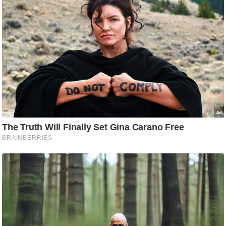
ड
हॉ
ली
वु
ड
फि
ल्म
स
मी
क्षा
B
r
e
a
k
i
n