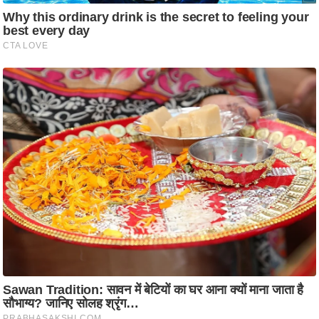
ट
ने
स
मं
त्रा
रि
ले
श
न
शि
प
रा
ज
नी
ति
वि
श्ले