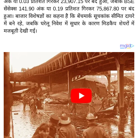
अंक या 0.03 प्रतिशत गिरकर 23,907.15 पर बंद हुआ, जबकि BSE
य
सेंसेक्स 141.90 अंक या 0.19 प्रतिशत गिरकर 75,867.80 पर बंद
ब
हुआ। बाजार विशेषज्ञों का कहना है कि बेंचमार्क सूचकांक सीमित दायरे
ज
में बने रहे, जबकि घरेलू निवेश में सुधार के कारण मिडकैप शेयरों में
ट
मजबूती देखी गई।
खे
ल
क्रि
के
ट
I
P
L
2
0
2
6
क्रा