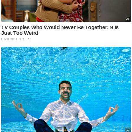
/
फै
श
न
घ
रे
लू
नु
स्खे
प
र्य
ट
न
स्थ
ल
फि