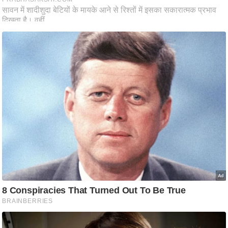
ष
ण
स
म
सा
म
यि
क
मा
तृ
भू
मि
स्तं
भ
ए
म
.