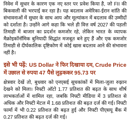
ख्सि
निवेश में सुधार के कारण एक नए स्तर पर प्रवेश किया है, जो FII की
य
बिकवाली की भरपाई कर रहा है। यह बदलाव अमेरिका-ईरान शांति की
त
संभावनाओं में सुधार के साथ आय और मूल्यांकन में बदलाव की उम्मीदों
को दर्शाता है। उन्होंने आगे कहा कि भले ही वित्त वर्ष 2027 की पहली
यं
तिमाही में बाजार का प्रदर्शन कमजोर रहे, लेकिन भारत के व्यापक
ग
मैक्रोइकॉनॉमिक बुनियादी सिद्धांत मजबूत बने हुए हैं और एक कमजोर
इं
तिमाही से दीर्घकालिक दृष्टिकोण में कोई खास बदलाव आने की संभावना
डि
नहीं है।
या
इसे भी पढ़ें:
US Dollar ने फिर दिखाया दम, Crude Price
सा
में उछाल से रुपया 47 पैसे लुढ़ककर 95.73 पर
हि
त्य
क्षेत्रवार देखें तो, बुधवार को एनएसई सूचकांकों में मिला-जुला रुझान
ज
देखने को मिला। निफ्टी ऑटो 1.77 प्रतिशत की बढ़त के साथ शीर्ष
ग
लाभकर्ताओं में शामिल रहा, जबकि निफ्टी मीडिया में 3 प्रतिशत से
त
अधिक और निफ्टी मेटल में 1.68 प्रतिशत की बढ़त दर्ज की गई। निफ्टी
फार्मा में भी 0.22 प्रतिशत की बढ़त हुई और निफ्टी पीएसयू बैंक में
ऑ
0.27 प्रतिशत की बढ़त दर्ज की गई।
टो
व