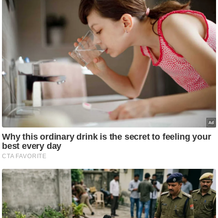
आ
र
.
आ
ई
.
चा
य
प
र
स
मी
क्षा
ध
र्म
ज्यो