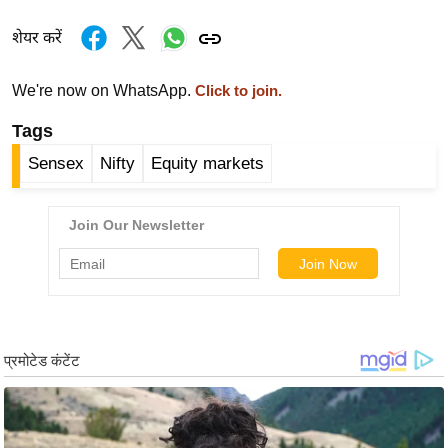
र्ल्ड
शेयर करें
न्यू
ज
We're now on WhatsApp.
Click to join.
ब्री
फ
Tags
म
Sensex
Nifty
Equity markets
नो
रं
ज
न
ज
ग
त
बॉ
ली
वु