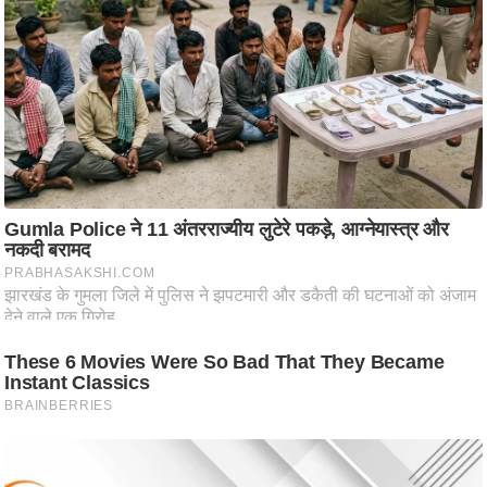
ति
ष
प्र
भु
म
हि
मा
/
ध
र्म
स्थ
ल
व्र
त
त्यो
हा
र