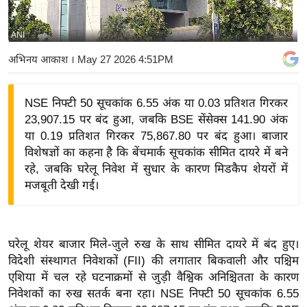
य
बि
ANI
ज़
अभिनय आकाश
। May 27 2026 4:51PM
ने
स
NSE निफ्टी 50 सूचकांक 6.55 अंक या 0.03 प्रतिशत गिरकर
उ
23,907.15 पर बंद हुआ, जबकि BSE सेंसेक्स 141.90 अंक
द्यो
या 0.19 प्रतिशत गिरकर 75,867.80 पर बंद हुआ। बाजार
ग
विशेषज्ञों का कहना है कि बेंचमार्क सूचकांक सीमित दायरे में बने
ज
रहे, जबकि घरेलू निवेश में सुधार के कारण मिडकैप शेयरों में
ग
मजबूती देखी गई।
त
वि
शे
घरेलू शेयर बाजार मिले-जुले रुख के साथ सीमित दायरे में बंद हुए।
ष
विदेशी संस्थागत निवेशकों (FII) की लगातार बिकवाली और पश्चिम
ज्ञ
एशिया में चल रहे घटनाक्रमों से जुड़ी वैश्विक अनिश्चितता के कारण
रा
निवेशकों का रुख सतर्क बना रहा।
NSE निफ्टी 50 सूचकांक 6.55