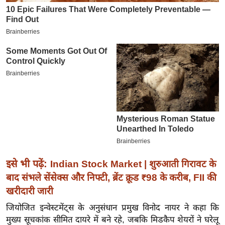
इ
म
ई
-
पे
प
र
मि
सा
ल
बे
इसे भी पढ़ें:
Indian Stock Market | शुरुआती गिरावट के
मि
बाद संभले सेंसेक्स और निफ्टी, ब्रेंट क्रूड ₹98 के करीब, FII की
सा
खरीदारी जारी
ल
जियोजित इन्वेस्टमेंट्स के अनुसंधान प्रमुख विनोद नायर ने कहा कि
श
मुख्य सूचकांक सीमित दायरे में बने रहे, जबकि मिडकैप शेयरों ने घरेलू