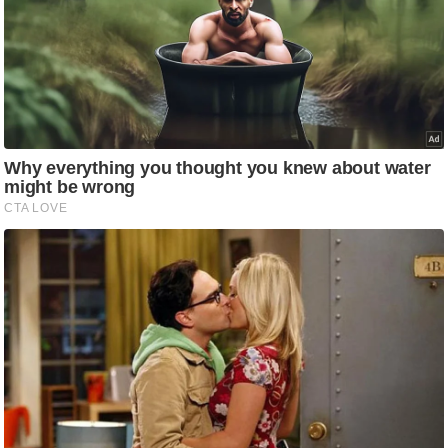
g
N
e
w
s
ला
इ
फ
स्टा
इ
ल
टे
क्नॉ
लॉ
जी
ब्यू
टी