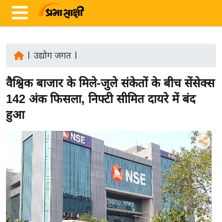
|
उद्योग जगत
|
ता
वैश्विक बाजार के मिले-जुले संकेतों के बीच सेंसेक्स
ज़ा
ख
142 अंक फिसला, निफ्टी सीमित दायरे में बंद
ब
हुआ
र
रा
ष्ट्री
य
अं
त
र्रा
ष्ट्री