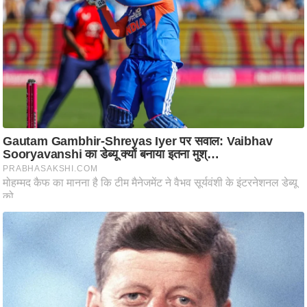
ट
ने
स
मं
त्रा
रि
ले
श
न
शि
प
रा
ज
नी
ति
वि
श्ले