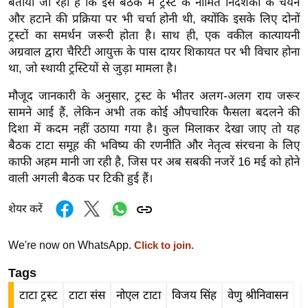
बताया जा रहा है कि इस बैठक में ट्रस्ट के नामित निदेशकों के चयन
ख्सि
और हटाने की प्रक्रिया पर भी चर्चा होनी थी, क्योंकि इसके लिए दोनों
य
ट्रस्टों का समर्थन जरूरी होता है। साथ ही, एक वकील कात्यायनी
त
अग्रवाल द्वारा चैरिटी आयुक्त के पास दायर शिकायत पर भी विचार होना
यं
था, जो स्थायी ट्रस्टियों से जुड़ा मामला है।
ग
मौजूद जानकारी के अनुसार, ट्रस्ट के भीतर अलग-अलग राय जरूर
इं
सामने आई हैं, लेकिन अभी तक कोई औपचारिक फैसला बदलने की
डि
दिशा में कदम नहीं उठाया गया है। कुल मिलाकर देखा जाए तो यह
या
बैठक टाटा समूह की भविष्य की रणनीति और नेतृत्व संरचना के लिए
सा
काफी अहम मानी जा रही है, जिस पर अब सबकी नजरें 16 मई को होने
हि
वाली अगली बैठक पर टिकी हुई हैं।
त्य
ज
शेयर करें
ग
त
We're now on WhatsApp.
Click to join.
ऑ
Tags
टो
टाटा ट्रस्ट
टाटा संस
नोएल टाटा
विजय सिंह
वेणु श्रीनिवासन
व