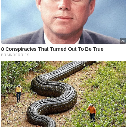
ष
ण
स
म
सा
म
यि
क
मा
तृ
भू
मि
स्तं
भ
ए
म
.