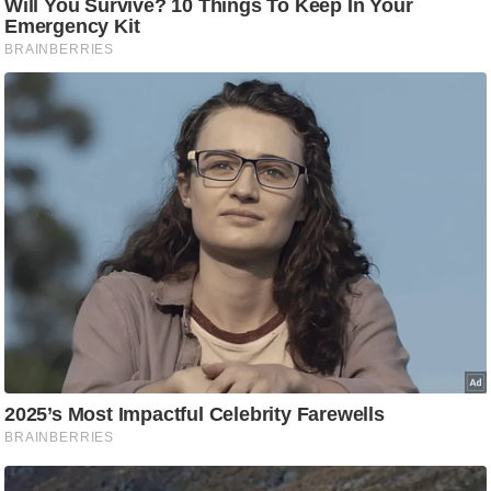
g
N
e
w
s
ला
इ
फ
स्टा
इ
ल
टे
क्नॉ
लॉ
जी
ब्यू
टी