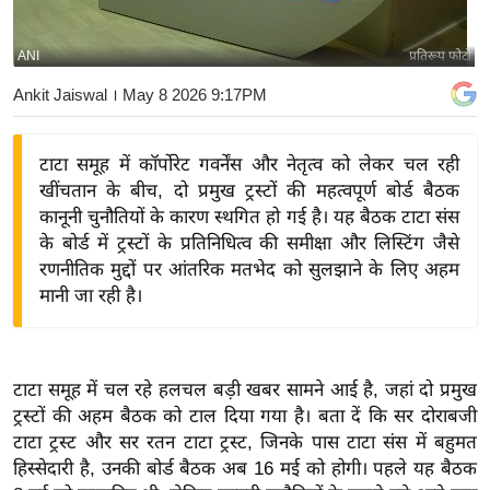
य
बि
ANI
प्रतिरूप फोटो
ज़
Ankit Jaiswal
। May 8 2026 9:17PM
ने
स
टाटा समूह में कॉर्पोरेट गवर्नेंस और नेतृत्व को लेकर चल रही
उ
खींचतान के बीच, दो प्रमुख ट्रस्टों की महत्वपूर्ण बोर्ड बैठक
द्यो
कानूनी चुनौतियों के कारण स्थगित हो गई है। यह बैठक टाटा संस
ग
के बोर्ड में ट्रस्टों के प्रतिनिधित्व की समीक्षा और लिस्टिंग जैसे
ज
रणनीतिक मुद्दों पर आंतरिक मतभेद को सुलझाने के लिए अहम
ग
मानी जा रही है।
त
वि
शे
टाटा समूह में चल रहे हलचल बड़ी खबर सामने आई है, जहां दो प्रमुख
ष
ट्रस्टों की अहम बैठक को टाल दिया गया है। बता दें कि सर दोराबजी
ज्ञ
टाटा ट्रस्ट और सर रतन टाटा ट्रस्ट, जिनके पास टाटा संस में बहुमत
रा
हिस्सेदारी है, उनकी बोर्ड बैठक अब 16 मई को होगी। पहले यह बैठक