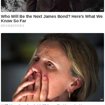
ड
हॉ
ली
वु
ड
फि
ल्म
स
मी
क्षा
B
r
e
a
k
i
n