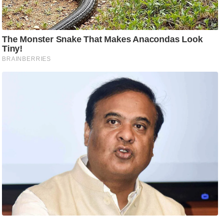
आ
र
.
आ
ई
.
चा
य
प
र
स
मी
क्षा
ध
र्म
ज्यो