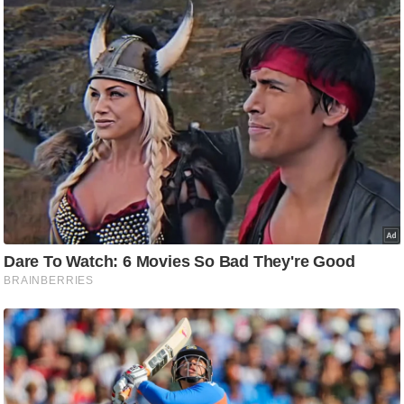
/
फै
श
न
घ
रे
लू
नु
स्खे
प
र्य
ट
न
स्थ
ल
फि