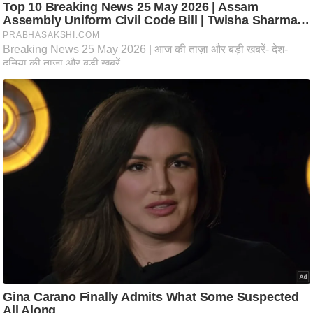
ति
ष
प्र
भु
म
हि
मा
/
ध
र्म
स्थ
ल
व्र
त
त्यो
हा
र