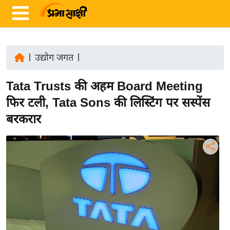
|
उद्योग जगत
|
ता
Tata Trusts की अहम Board Meeting
ज़ा
ख
फिर टली, Tata Sons की लिस्टिंग पर सस्पेंस
ब
बरकरार
र
रा
ष्ट्री
य
अं
त
र्रा
ष्ट्री