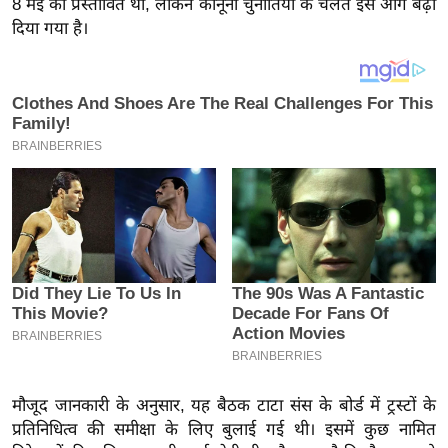
8 मई को प्रस्तावित थी, लेकिन कानूनी चुनौतियों के चलते इसे आगे बढ़ा
य
दिया गया है।
ब
ज
ट
खे
ल
क्रि
के
ट
I
P
L
2
0
2
मौजूद जानकारी के अनुसार, यह बैठक टाटा संस के बोर्ड में ट्रस्टों के
6
प्रतिनिधित्व की समीक्षा के लिए बुलाई गई थी। इसमें कुछ नामित
क्रा