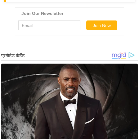
र्ल्ड
न्यू
ज
ब्री
फ
म
नो
रं
ज
न
ज
ग
त
बॉ
ली
वु