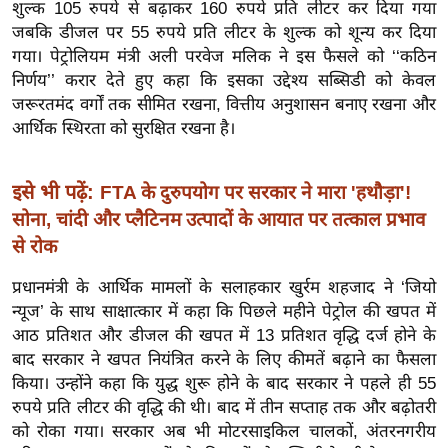
ख्सि
शुल्क 105 रुपये से बढ़ाकर 160 रुपये प्रति लीटर कर दिया गया
जबकि डीजल पर 55 रुपये प्रति लीटर के शुल्क को शून्य कर दिया
य
गया। पेट्रोलियम मंत्री अली परवेज मलिक ने इस फैसले को ‘‘कठिन
त
निर्णय’’ करार देते हुए कहा कि इसका उद्देश्य सब्सिडी को केवल
यं
जरूरतमंद वर्गों तक सीमित रखना, वित्तीय अनुशासन बनाए रखना और
ग
आर्थिक स्थिरता को सुरक्षित रखना है।
इं
डि
इसे भी पढ़ें:
FTA के दुरुपयोग पर सरकार ने मारा 'हथौड़ा'!
या
सोना, चांदी और प्लैटिनम उत्पादों के आयात पर तत्काल प्रभाव
सा
से रोक
हि
त्य
प्रधानमंत्री के आर्थिक मामलों के सलाहकार खुर्रम शहजाद ने ‘जियो
ज
न्यूज’ के साथ साक्षात्कार में कहा कि पिछले महीने पेट्रोल की खपत में
ग
आठ प्रतिशत और डीजल की खपत में 13 प्रतिशत वृद्धि दर्ज होने के
त
बाद सरकार ने खपत नियंत्रित करने के लिए कीमतें बढ़ाने का फैसला
किया। उन्होंने कहा कि युद्ध शुरू होने के बाद सरकार ने पहले ही 55
ऑ
रुपये प्रति लीटर की वृद्धि की थी। बाद में तीन सप्ताह तक और बढ़ोतरी
टो
को रोका गया। सरकार अब भी मोटरसाइकिल चालकों, अंतरनगरीय
व