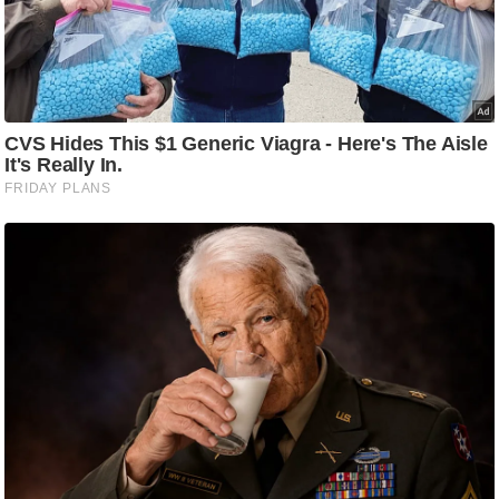
g
N
e
w
s
ला
इ
फ
स्टा
इ
ल
टे
क्नॉ
लॉ
जी
ब्यू
टी