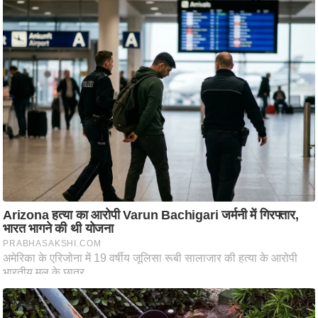
ष
ण
स
म
सा
म
यि
क
मा
तृ
भू
मि
स्तं
भ
ए
म
.