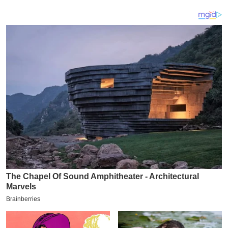
य
ब
ज
ट
खे
ल
क्रि
के
ट
I
P
L
2
0
2
6
क्रा