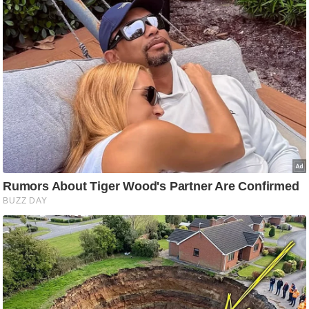
आ
र
.
आ
ई
.
चा
य
प
र
स
मी
क्षा
ध
र्म
ज्यो