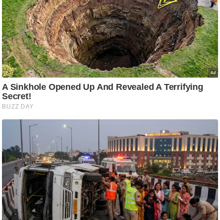
ति
ष
प्र
भु
म
हि
मा
/
ध
र्म
स्थ
ल
व्र
त
त्यो
हा
र