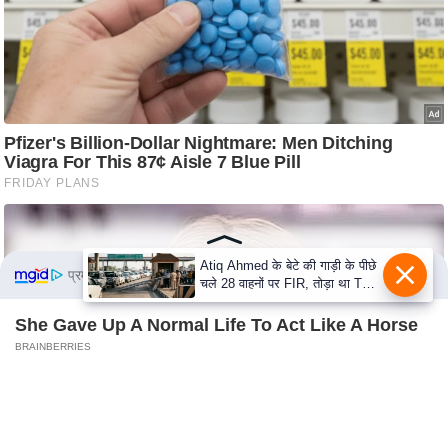
c
y
G
r
i
e
v
a
n
c
e
Atiq Ahmed के बेटे की गाड़ी के पीछे
प्रमोटेड कंटेंट
चले 28 वाहनों पर FIR, तोड़ा था Toll
R
Plaza
e
She Gave Up A Normal Life To Act Like A Horse
d
BRAINBERRIES
r
The Truth Will Finally Set Gina Carano Free
e
BRAINBERRIES
s