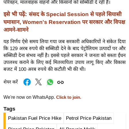
परिवहन, मालवाहक वाहनों और किसानों को सब्सिडी दे रही है।
र्ल्ड
न्यू
इसे भी पढ़ें:
संसद के Special Session से पहले सियासी
ज
घमासान, Women's Reservation पर सरकार और विपक्ष
ब्री
आमने-सामने
फ
यह निर्णय ऐसे समय लिया गया जब सरकारी अधिकारियों ने संकेत दिया
म
कि 129 अरब रुपये की सब्सिडी देने के बाद पेट्रोलियम उत्पादों पर और
नो
सब्सिडी देना संभव नहीं है। इससे पहले सरकार ने जनता को सस्ता ईंधन
रं
उपलब्ध कराने के लिए कई मितव्ययिता उपाय लागू किए और विकास
ज
बजट में 100 अरब रुपये की कटौती भी की थी।
न
शेयर करें
ज
ग
त
We're now on WhatsApp.
Click to join.
बॉ
Tags
ली
Pakistan Fuel Price Hike
Petrol Price Pakistan
वु