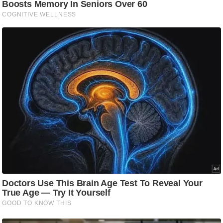
ट
ने
स
मं
त्रा
रि
ले
श
न
शि
प
रा
ज
नी
ति
वि
श्ले