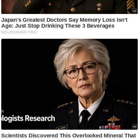
/
फै
श
न
घ
रे
लू
नु
स्खे
प
र्य
ट
न
स्थ
ल
फि