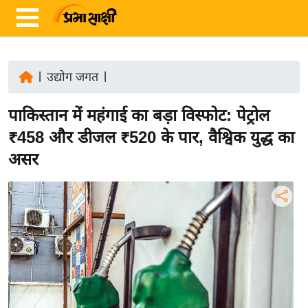
|
उद्योग जगत
|
ता
पाकिस्तान में महंगाई का बड़ा विस्फोट: पेट्रोल
ज़ा
ख
₹458 और डीजल ₹520 के पार, वैश्विक युद्ध का
ब
असर
र
रा
ष्ट्री
य
अं
त
र्रा
ष्ट्री