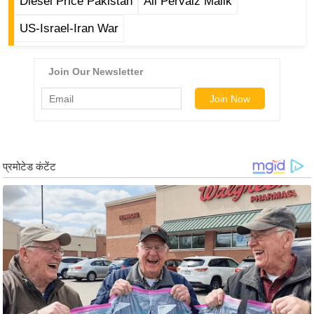
ड
Diesel Price Pakistan
Ali Pervaiz Malik
हॉ
US-Israel-Iran War
ली
वु
ड
फि
ल्म
स
मी
क्षा
B
r
e
a
k
i
n