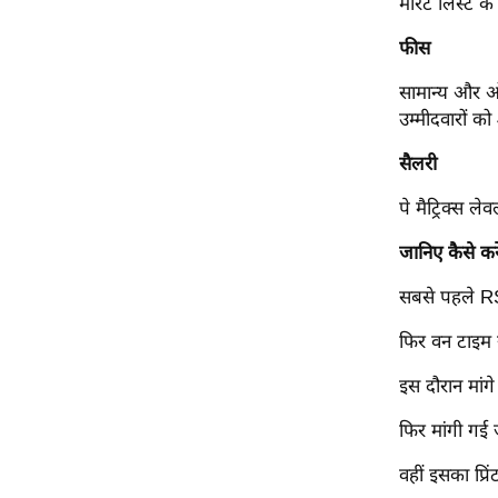
मेरिट लिस्ट क
विश्लेषण
ट्रेंडिंग
फीस
सामान्य और ओ
Q
उम्मीदवारों क
u
i
सैलरी
c
पे मैट्रिक्स ल
k
L
जानिए कैसे कर
i
n
सबसे पहले R
k
फिर वन टाइम र
s
इस दौरान मांगे
विधानसभा
चुनाव
फिर मांगी गई 
फोटो
वहीं इसका प्र
वीडियो