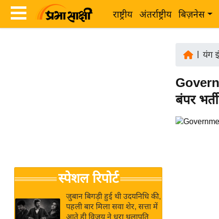
राष्ट्रीय
अंतर्राष्ट्रीय
बिज़नेस
Latest
ता
News
|
यंग इ
ज़ा
in
ख
Governm
Hindi
ब
बंपर भर्त
र
Hindi
राष्ट्रीय
News
अंतर्राष्ट्रीय
Live
बिज़नेस
उद्योग
Breaking
स्पेशल रिपोर्ट
जगत
News in
विशेषज्ञ
Hindi
जुबान बिगड़ी हुई थी उदयनिधि की,
राय
पहली बार मिला सवा शेर, सत्ता में
आते ही विजय ने धरा थलापति