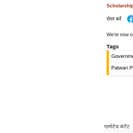
Scholarshi
ऑडियो
इंफ़ोग्राफ़िक
शेयर करें
राज्यों से
शहरों से
We're now 
वेब स्टोरी
Tags
कार्टून
Governme
Short
Patwari P
Videos
iOS App
About us
Contact Editor
Advertise
Privacy Policy
Grievance
Redressal