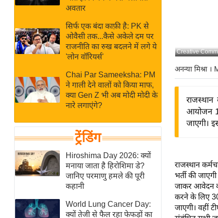
बजट
Hindi
अवतार
खेल
News
सिर्फ एक बंदा काफ़ी है: PK से
क्रिकेट
ओवैसी तक...कैसे अकेले दम पर
Hindi
IPL
राजनीति का रुख बदलने में लगे ये
Creative Comm
'लोन वॉरियर्स'
Videos
2026
अनन्या मिश्रा
। 
क्राइम
Chai Par Sameeksha: PM
ने गाली देने वालों को किया माफ,
ई-पेपर
क्या Gen Z भी अब मोदी मोदी के
राजस्थान 
मिसाल बेमिसाल
नारे लगाएंगे?
आयोजन 11 
शख्सियत
जाएगी। इसक
यंग इंडिया
ट्रेंडिंग
साहित्य जगत
Hiroshima Day 2026: क्यों
ऑटो वर्ल्ड
राजस्थान कर्मच
मनाया जाता है हिरोशिमा डे?
भर्ती की जाएग
जानिए परमाणु हमले की पूरी
न्यूज ब्रीफ
कहानी
जाकर आवेदन कर
मनोरंजन जगत
करने के लिए 30
World Lung Cancer Day:
जाएगी। वहीं टी
बॉलीवुड
क्यों तेजी से फैल रहा फेफड़ों का