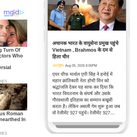
अचानक भारत के वायुसेना प्रमुख पहुंचे
Vietnam , Brahmos के दम से
हिला चीन
अंतर्राष्ट्रीय
Aug 05, 2026 8:00PM
एयर चीफ मार्शल एपी सिंह ने हनोई में
महान क्रांतिकारी नेता होची मिन को
श्रद्धांजलि देकर यह साफ कर दिया कि
भारत वियतनाम के संघर्ष और उसके
गौरवशाली इतिहास का सम्मान बखूबी
करता है। लेकिन असली गेम शुरू हुआ जब
वो रेजीमेंट 927 पहुंचे। रेजीमेंट 927
वियतनाम की वायुसेना की रीड है। यहां
एयर चीफ ने सीधे वियतनामी फाइटर
पायलट से बातचीत की। वियतनाम भी सुई