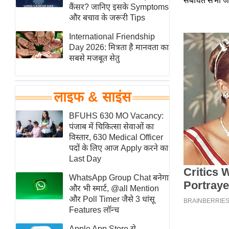
संबंधित सभी जान
हॉलीवुड
कैंसर? जानिए इसके Symptoms
और बचाव के जरूरी Tips
फिल्म समीक्षा
International Friendship
Breaking
Day 2026: मित्रता है मानवता का
News
सबसे मजबूत सेतु
लाइफस्टाइल
टेक्नॉलॉजी
लाइफ & साइंस
ब्यूटी/फैशन
घरेलू नुस्खे
BFUHS 630 MO Vacancy:
पंजाब में चिकित्सा सेवाओं का
पर्यटन स्थल
विस्तार, 630 Medical Officer
फिटनेस मंत्रा
पदों के लिए आज Apply करने का
Last Day
रिलेशनशिप
WhatsApp Group Chat बनेगा
राजनीति
और भी स्मार्ट, @all Mention
विश्लेषण
और Poll Timer जैसे 3 धांसू
समसामयिक
Features लॉन्च
मातृभूमि
Apple App Store से