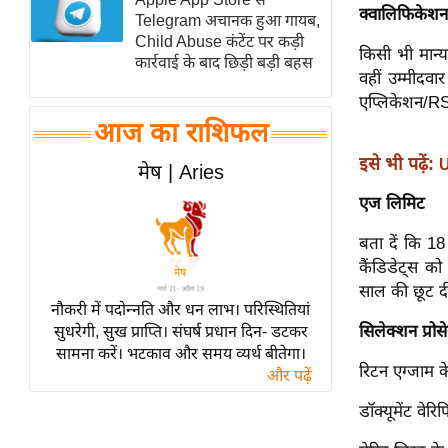
क्वालिफिकेशन
Telegram अचानक हुआ गायब,
स्तंभ
Child Abuse कंटेंट पर कड़ी
किसी भी मान्यत
एम.
कार्रवाई के बाद छिड़ी बड़ी बहस
वहीं उम्मीदवा
आर.
एप्लिकेशन/RS-
आई.
आज का राशिफल
चाय पर
इसे भी पढ़ें:
U
समीक्षा
मेष | Aries
धर्म
एज लिमिट
ज्योतिष
बता दें कि 18
प्रभु
कैंडिडेट्स को
महिमा/
साल की छूट द
नौकरी में पदोन्नति और धन लाभ। परिस्थितियां
धर्मस्थल
सिलेक्शन प्रोस
सुधरेगी, सुख प्राप्ति। संघर्ष प्रधान दिन- डटकर
व्रत
सामना करें। भटकाव और समय व्यर्थ बीतेगा।
त्योहार
रिटन एग्जाम क
और पढ़ें
राशिफल
डॉक्यूमेंट वेर
विशेष