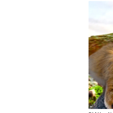
Code Of Ethics
RSS
Our Team
Expert Panel
Loksabhachunav
Android App