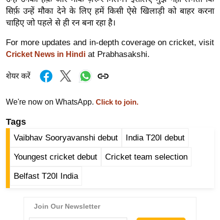
र्ल्ड
सिर्फ़ उन्हें मौका देने के लिए हमें किसी ऐसे खिलाड़ी को बाहर करना
चाहिए जो पहले से ही रन बना रहा है।
न्यू
ज
For more updates and in-depth coverage on cricket, visit
ब्री
at Prabhasakshi.
Cricket News in Hindi
फ
शेयर करें
म
नो
We're now on WhatsApp.
रं
Click to join.
ज
Tags
न
Vaibhav Sooryavanshi debut
India T20I debut
ज
ग
Youngest cricket debut
Cricket team selection
त
Belfast T20I India
बॉ
ली
वु