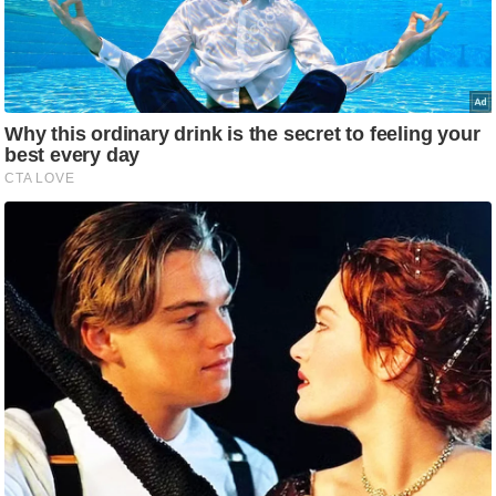
आ
र
.
आ
ई
.
चा
य
प
र
स
मी
क्षा
ध
र्म
ज्यो