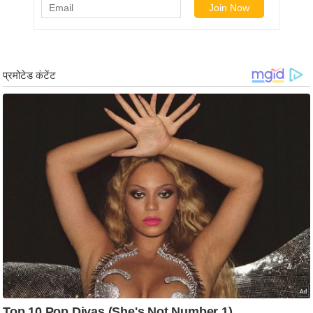
ड
हॉ
ली
वु
ड
फि
ल्म
स
मी
क्षा
B
r
e
a
k
i
n