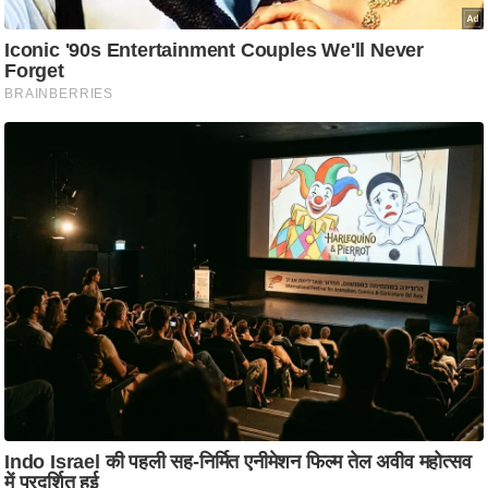
ति
ष
प्र
भु
म
हि
मा
/
ध
र्म
स्थ
ल
व्र
त
त्यो
हा
र