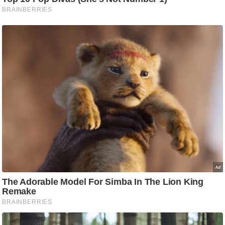
g
N
e
w
s
ला
इ
फ
स्टा
इ
ल
टे
क्नॉ
लॉ
जी
ब्यू
टी