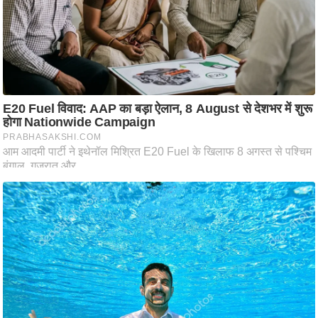
ष
ण
स
म
सा
म
यि
क
मा
तृ
भू
मि
स्तं
भ
ए
म
.