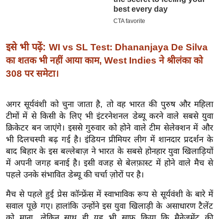
इ
म
ई
इसे भी पढ़ें:
WI vs SL Test: Dhananjaya De Silva
-
का शतक भी नहीं आया काम, West Indies ने श्रीलंका को
पे
308 पर समेटा।
प
र
अगर सूर्यवंशी को चुना जाता है, तो वह भारत की पुरुष और महिला
मि
टीमों में से किसी के लिए भी इंटरनेशनल डेब्यू करने वाले सबसे युवा
सा
क्रिकेटर बन जाएंगे। इससे गुरुवार को होने वाले टीम सेलेक्शन में और
ल
भी दिलचस्पी बढ़ गई है। इंडियन प्रीमियर लीग में शानदार प्रदर्शन के
बाद बिहार के इस बल्लेबाज़ ने भारत के सबसे होनहार युवा खिलाड़ियों
बे
में अपनी जगह बनाई है। इसी वजह से बेलफ़ास्ट में होने वाले मैच से
मि
पहले उनके संभावित डेब्यू की चर्चा ज़ोरों पर है।
सा
मैच से पहले हुई प्रेस कॉन्फ्रेंस में स्वाभाविक रूप से सूर्यवंशी के बारे में
ल
सवाल पूछे गए। हालांकि उन्होंने इस युवा खिलाड़ी के असाधारण टैलेंट
श
को माना, लेकिन साथ ही यह भी साफ़ किया कि मैनेजमेंट की