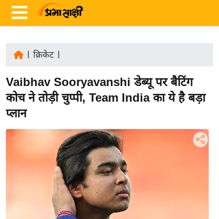
|
क्रिकेट
|
ता
Vaibhav Sooryavanshi डेब्यू पर बैटिंग
ज़ा
ख
कोच ने तोड़ी चुप्पी, Team India का ये है बड़ा
ब
प्लान
र
रा
ष्ट्री
य
अं
त
र्रा
ष्ट्री