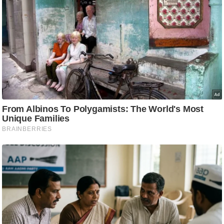
ट
ने
स
मं
त्रा
रि
ले
श
न
शि
प
रा
ज
नी
ति
वि
श्ले