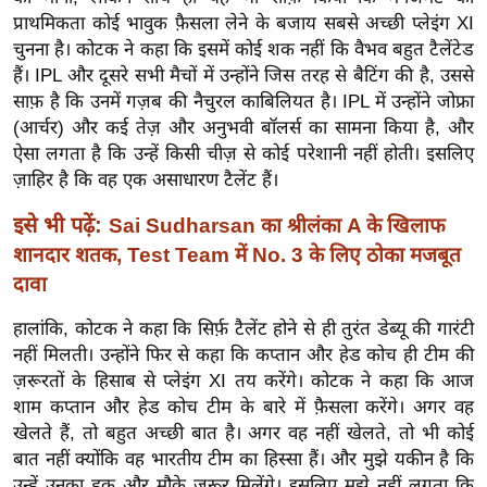
ख्सि
प्राथमिकता कोई भावुक फ़ैसला लेने के बजाय सबसे अच्छी प्लेइंग XI
य
चुनना है। कोटक ने कहा कि इसमें कोई शक नहीं कि वैभव बहुत टैलेंटेड
त
हैं। IPL और दूसरे सभी मैचों में उन्होंने जिस तरह से बैटिंग की है, उससे
यं
साफ़ है कि उनमें गज़ब की नैचुरल काबिलियत है। IPL में उन्होंने जोफ्रा
ग
(आर्चर) और कई तेज़ और अनुभवी बॉलर्स का सामना किया है, और
ऐसा लगता है कि उन्हें किसी चीज़ से कोई परेशानी नहीं होती। इसलिए
इं
ज़ाहिर है कि वह एक असाधारण टैलेंट हैं।
डि
या
इसे भी पढ़ें:
Sai Sudharsan का श्रीलंका A के खिलाफ
सा
शानदार शतक, Test Team में No. 3 के लिए ठोका मजबूत
हि
दावा
त्य
हालांकि, कोटक ने कहा कि सिर्फ़ टैलेंट होने से ही तुरंत डेब्यू की गारंटी
ज
नहीं मिलती। उन्होंने फिर से कहा कि कप्तान और हेड कोच ही टीम की
ग
ज़रूरतों के हिसाब से प्लेइंग XI तय करेंगे। कोटक ने कहा कि आज
त
शाम कप्तान और हेड कोच टीम के बारे में फ़ैसला करेंगे। अगर वह
ऑ
खेलते हैं, तो बहुत अच्छी बात है। अगर वह नहीं खेलते, तो भी कोई
टो
बात नहीं क्योंकि वह भारतीय टीम का हिस्सा हैं। और मुझे यकीन है कि
व
उन्हें उनका हक़ और मौके ज़रूर मिलेंगे। इसलिए मुझे नहीं लगता कि