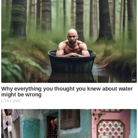
/
फै
श
न
घ
रे
लू
नु
स्खे
प
र्य
ट
न
स्थ
ल
फि