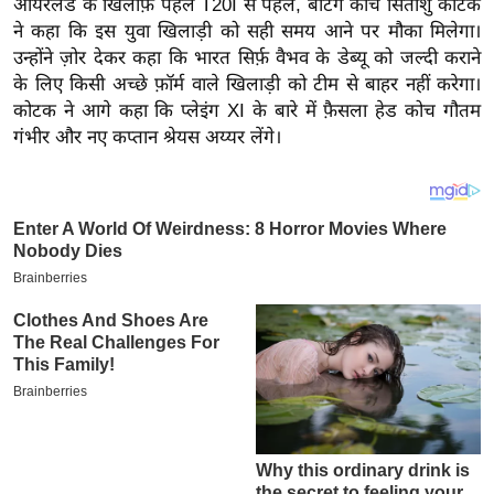
आयरलैंड के खिलाफ़ पहले T20I से पहले, बैटिंग कोच सितांशु कोटक
य
ने कहा कि इस युवा खिलाड़ी को सही समय आने पर मौका मिलेगा।
ब
उन्होंने ज़ोर देकर कहा कि भारत सिर्फ़ वैभव के डेब्यू को जल्दी कराने
ज
के लिए किसी अच्छे फ़ॉर्म वाले खिलाड़ी को टीम से बाहर नहीं करेगा।
ट
कोटक ने आगे कहा कि प्लेइंग XI के बारे में फ़ैसला हेड कोच गौतम
खे
गंभीर और नए कप्तान श्रेयस अय्यर लेंगे।
ल
क्रि
के
ट
I
P
L
2
0
2
6
क्रा