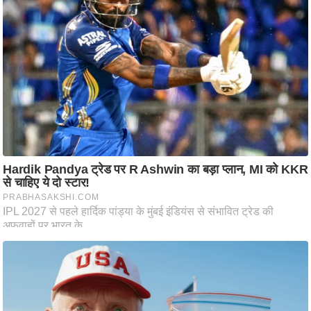
ष
ण
स
म
सा
म
यि
क
मा
तृ
भू
मि
स्तं
भ
ए
म
.