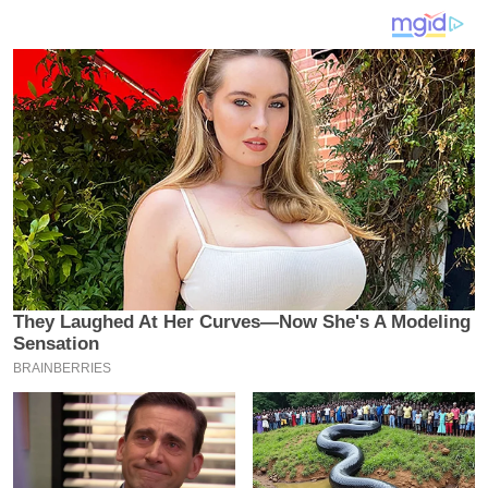
य
ब
ज
ट
खे
ल
क्रि
के
ट
I
P
L
2
0
2
6
क्रा