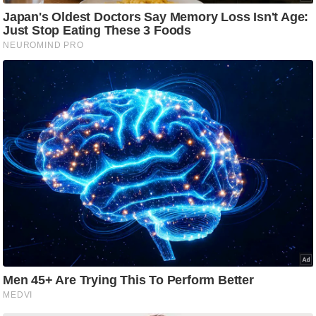
/
फै
श
न
घ
रे
लू
नु
स्खे
प
र्य
ट
न
स्थ
ल
फि