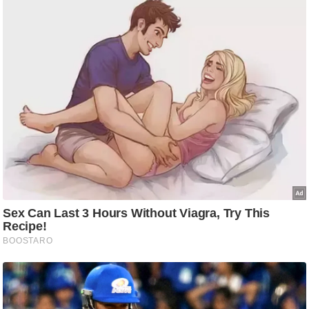
ट
ने
स
मं
त्रा
रि
ले
श
न
शि
प
रा
ज
नी
ति
वि
श्ले