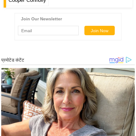
ड
Cooper Connolly
हॉ
ली
वु
ड
फि
ल्म
स
मी
क्षा
B
r
e
a
k
i
n