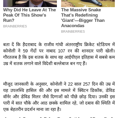
इ
म
ई
-
पे
प
बता दें कि हैदराबाद के राजीव गांधी अंतरराष्ट्रीय क्रिकेट स्टेडियम में
र
कोनोली ने 59 गेंदों पर नाबाद 107 रन की शानदार पारी खेली।
मि
गौरतलब है कि इस शतक के साथ वह आईपीएल इतिहास में सबसे कम
उम्र में शतक लगाने वाले विदेशी बल्लेबाज बन गए हैं।
सा
ल
मौजूद जानकारी के अनुसार, कोनोली ने 22 साल 257 दिन की उम्र में
बे
यह उपलब्धि हासिल की और इस मामले में क्विंटन डिकॉक, डेविड
मि
वॉर्नर और डेविड मिलर जैसे दिग्गजों को पीछे छोड़ दिया। उनकी इस
सा
पारी में सात चौके और आठ छक्के शामिल रहे, जो दबाव की स्थिति में
ल
एक बेहतरीन प्रदर्शन माना जा रहा है।
श