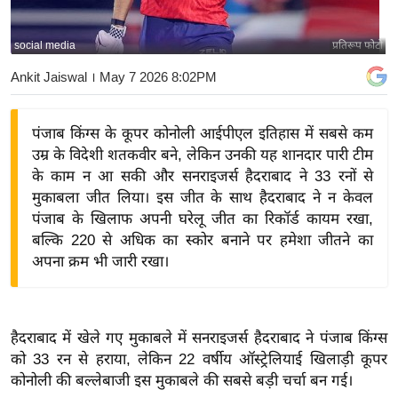
य
बि
social media
प्रतिरूप फोटो
ज़
Ankit Jaiswal
। May 7 2026 8:02PM
ने
स
पंजाब किंग्स के कूपर कोनोली आईपीएल इतिहास में सबसे कम
उ
उम्र के विदेशी शतकवीर बने, लेकिन उनकी यह शानदार पारी टीम
द्यो
के काम न आ सकी और सनराइजर्स हैदराबाद ने 33 रनों से
ग
मुकाबला जीत लिया। इस जीत के साथ हैदराबाद ने न केवल
ज
पंजाब के खिलाफ अपनी घरेलू जीत का रिकॉर्ड कायम रखा,
ग
बल्कि 220 से अधिक का स्कोर बनाने पर हमेशा जीतने का
त
अपना क्रम भी जारी रखा।
वि
शे
ष
हैदराबाद में खेले गए मुकाबले में सनराइजर्स हैदराबाद ने पंजाब किंग्स
ज्ञ
को 33 रन से हराया, लेकिन 22 वर्षीय ऑस्ट्रेलियाई खिलाड़ी कूपर
रा
कोनोली की बल्लेबाजी इस मुकाबले की सबसे बड़ी चर्चा बन गई।