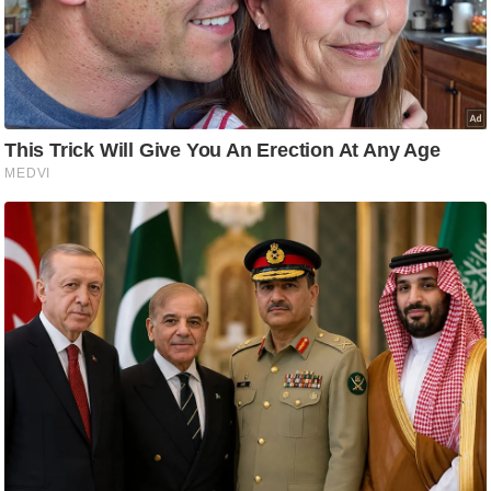
ति
ष
प्र
भु
म
हि
मा
/
ध
र्म
स्थ
ल
व्र
त
त्यो
हा
र