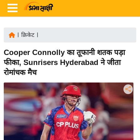
|
क्रिकेट
|
ता
Cooper Connolly का तूफानी शतक पड़ा
ज़ा
ख
फीका, Sunrisers Hyderabad ने जीता
ब
रोमांचक मैच
र
रा
ष्ट्री
य
अं
त
र्रा
ष्ट्री