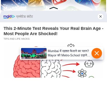
c
y
G
प्रमोटेड कंटेंट
r
i
This 2-Minute Test Reveals Your Real Brain Age -
e
Most People Are Shocked!
v
TIPS AND LIFE HACKS
a
n
Mumbai में दहशत फैलाने का प्लान?
Mayor को Metro-School उड़ाने
c
की धमकी
e
R
e
d
r
e
s
Remember Hensel Twins? Take A Deep Breath