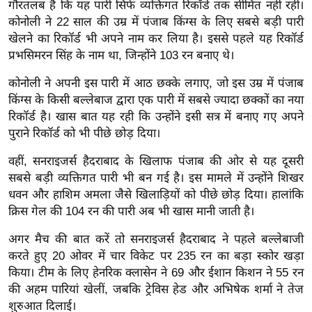
ख्सि
गौरतलब है कि यह पारी सिर्फ व्यक्तिगत रिकॉर्ड तक सीमित नहीं रही।
कोनोली ने 22 साल की उम्र में पंजाब किंग्स के लिए सबसे बड़ी पारी
य
खेलने का रिकॉर्ड भी अपने नाम कर लिया है। इससे पहले यह रिकॉर्ड
त
प्रभसिमरन सिंह के नाम था, जिन्होंने 103 रन बनाए थे।
यं
ग
कोनोली ने अपनी इस पारी में आठ छक्के लगाए, जो इस उम्र में पंजाब
इं
किंग्स के किसी बल्लेबाज द्वारा एक पारी में सबसे ज्यादा छक्कों का नया
रिकॉर्ड है। खास बात यह रही कि उन्होंने इसी सत्र में बनाए गए अपने
डि
पुराने रिकॉर्ड को भी पीछे छोड़ दिया।
या
सा
वहीं, सनराइजर्स हैदराबाद के खिलाफ पंजाब की ओर से यह दूसरी
हि
सबसे बड़ी व्यक्तिगत पारी भी बन गई है। इस मामले में उन्होंने शिखर
त्य
धवन और हाशिम अमला जैसे खिलाड़ियों को पीछे छोड़ दिया। हालांकि
ज
क्रिस गेल की 104 रन की पारी अब भी खास मानी जाती है।
ग
अगर मैच की बात करें तो सनराइजर्स हैदराबाद ने पहले बल्लेबाजी
त
करते हुए 20 ओवर में चार विकेट पर 235 रन का बड़ा स्कोर खड़ा
ऑ
किया। टीम के लिए हेनरिक क्लासेन ने 69 और ईशान किशन ने 55 रन
टो
की अहम पारियां खेलीं, जबकि ट्रेविस हेड और अभिषेक शर्मा ने तेज
व
शुरुआत दिलाई।