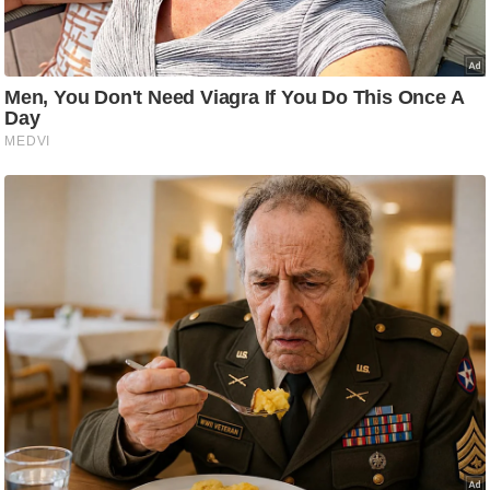
g
N
e
w
s
ला
इ
फ
स्टा
इ
ल
टे
क्नॉ
लॉ
जी
ब्यू
टी