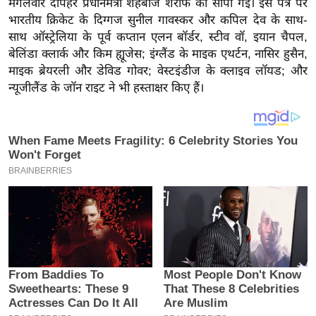
मंगलवार दोपहर प्रधानमंत्री शहबाज शरीफ को सौंपी गई। इस पत्र पर
य
भारतीय क्रिकेट के दिग्गज सुनील गावस्कर और कपिल देव के साथ-
ब
साथ ऑस्ट्रेलिया के पूर्व कप्तान एलन बॉर्डर, स्टीव वॉ, इयान चैपल,
ज
बेलिंडा क्लार्क और किम ह्यूजेस; इंग्लैंड के माइक एथर्टन, नासिर हुसैन,
ट
माइक ब्रेयरली और डेविड गोवर; वेस्टइंडीज के क्लाइव लॉयड; और
खे
न्यूजीलैंड के जॉन राइट ने भी हस्ताक्षर किए हैं।
ल
क्रि
के
ट
I
P
L
2
0
2
6
क्रा