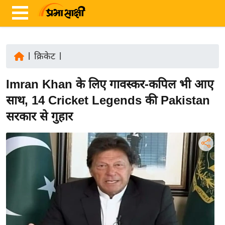
|
क्रिकेट
|
ता
Imran Khan के लिए गावस्कर-कपिल भी आए
ज़ा
ख
साथ, 14 Cricket Legends की Pakistan
ब
सरकार से गुहार
र
रा
ष्ट्री
य
अं
त
र्रा
ष्ट्री