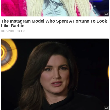
g
N
e
w
s
ला
इ
फ
स्टा
इ
ल
टे
क्नॉ
लॉ
जी
ब्यू
टी