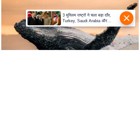
s
a
3 मुस्लिम राष्ट्रों ने चला बड़ा दाँव,
l
Turkey, Saudi Arabia और
C
Pakistan के बीच Defence Pact
से दुनिया हैरान
o
d
e
O
f
E
t
h
i
c
s
R
S