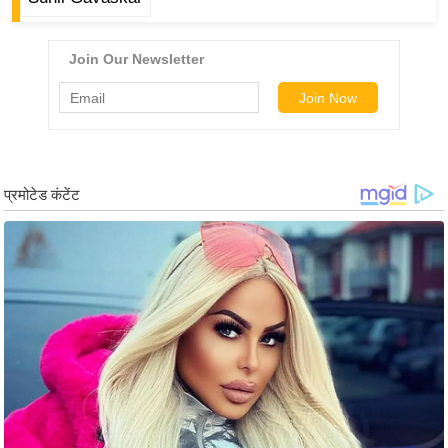
ड
हॉ
ली
वु
ड
फि
ल्म
स
मी
क्षा
B
r
e
a
k
i
n