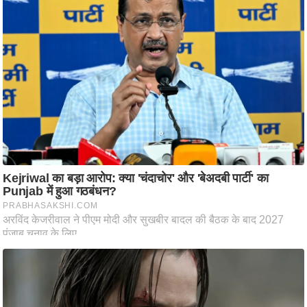
ष
ण
स
म
सा
म
यि
क
मा
तृ
भू
मि
स्तं
भ
ए
म
.