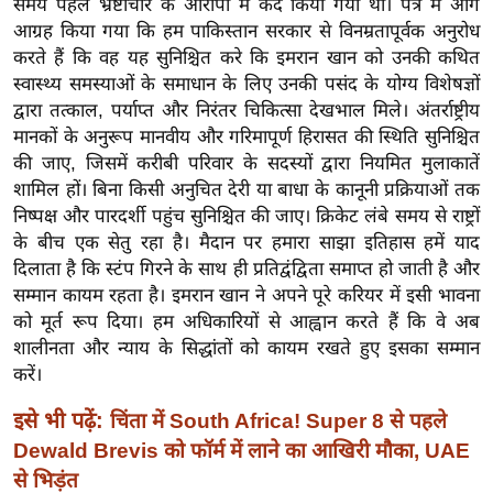
समय पहले भ्रष्टाचार के आरोपों में कैद किया गया था। पत्र में आगे
ख्सि
आग्रह किया गया कि हम पाकिस्तान सरकार से विनम्रतापूर्वक अनुरोध
य
करते हैं कि वह यह सुनिश्चित करे कि इमरान खान को उनकी कथित
त
स्वास्थ्य समस्याओं के समाधान के लिए उनकी पसंद के योग्य विशेषज्ञों
यं
द्वारा तत्काल, पर्याप्त और निरंतर चिकित्सा देखभाल मिले। अंतर्राष्ट्रीय
ग
मानकों के अनुरूप मानवीय और गरिमापूर्ण हिरासत की स्थिति सुनिश्चित
इं
की जाए, जिसमें करीबी परिवार के सदस्यों द्वारा नियमित मुलाकातें
डि
शामिल हों। बिना किसी अनुचित देरी या बाधा के कानूनी प्रक्रियाओं तक
या
निष्पक्ष और पारदर्शी पहुंच सुनिश्चित की जाए। क्रिकेट लंबे समय से राष्ट्रों
के बीच एक सेतु रहा है। मैदान पर हमारा साझा इतिहास हमें याद
सा
दिलाता है कि स्टंप गिरने के साथ ही प्रतिद्वंद्विता समाप्त हो जाती है और
हि
सम्मान कायम रहता है। इमरान खान ने अपने पूरे करियर में इसी भावना
त्य
को मूर्त रूप दिया। हम अधिकारियों से आह्वान करते हैं कि वे अब
ज
शालीनता और न्याय के सिद्धांतों को कायम रखते हुए इसका सम्मान
ग
करें।
त
इसे भी पढ़ें:
चिंता में South Africa! Super 8 से पहले
ऑ
Dewald Brevis को फॉर्म में लाने का आखिरी मौका, UAE
टो
से भिड़ंत
व