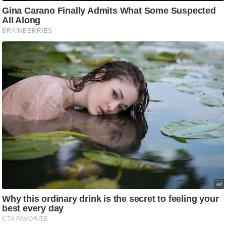
/
फै
श
न
घ
रे
लू
नु
स्खे
प
र्य
ट
न
स्थ
ल
फि