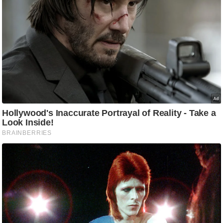
आ
र
.
आ
ई
.
चा
य
प
र
स
मी
क्षा
ध
र्म
ज्यो