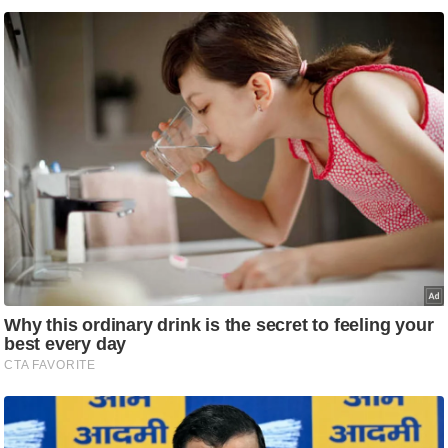
ट
ने
स
मं
त्रा
रि
ले
श
न
शि
प
रा
ज
नी
ति
वि
श्ले