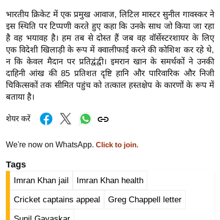
र्ल्ड
भारतीय क्रिकेट में एक प्रमुख आवाज, लिटिल मास्टर सुनील गावस्कर ने
न्यू
इस स्थिति पर टिप्पणी करते हुए कहा कि उनके साथ जो किया जा रहा
ज
है वह भयावह है। हम तब से दोस्त हैं जब वह वॉर्सेस्टरशायर के लिए
ब्री
एक विदेशी खिलाड़ी के रूप में क्वालीफाई करने की कोशिश कर रहे थे,
फ
न कि केवल मैदान पर प्रतिद्वंद्वी। इमरान खान के समर्थकों ने उनकी
दाहिनी आंख की 85 प्रतिशत दृष्टि हानि और पारिवारिक और निजी
म
चिकित्सकों तक सीमित पहुंच को तत्काल हस्तक्षेप के कारणों के रूप में
नो
बताया है।
रं
ज
शेयर करें
न
ज
We're now on WhatsApp.
Click to join.
ग
Tags
त
Imran Khan jail
Imran Khan health
बॉ
ली
Cricket captains appeal
Greg Chappell letter
वु
Sunil Gavaskar