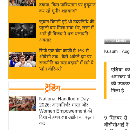
बजट
Hindi
दबाया, किस पाकिस्तान पर हुकूमत
खेल
News
कर रहे मुनीर-शहबाज?
क्रिकेट
जुबान बिगड़ी हुई थी उदयनिधि की,
Hindi
IPL
पहली बार मिला सवा शेर, सत्ता में
आते ही विजय ने धरा थलापति
Videos
2026
अवतार
Social Media
क्राइम
सिर्फ एक बंदा काफ़ी है: PK से
Kusum
। Aug
ई-पेपर
ओवैसी तक...कैसे अकेले दम पर
मिसाल बेमिसाल
राजनीति का रुख बदलने में लगे ये
'लोन वॉरियर्स'
एशिया कप
शख्सियत
अगरकर की
यंग इंडिया
की उपकप्त
ट्रेंडिंग
साहित्य जगत
मिला है।
ऑटो वर्ल्ड
National Handloom Day
2026: आत्मनिर्भर भारत और
न्यूज ब्रीफ
Women Empowerment की
मनोरंजन जगत
दिशा में हथकरघा उद्योग का बढ़ता
9 सितंबर से 
कद
बॉलीवुड
बीसीसीआई ने भ