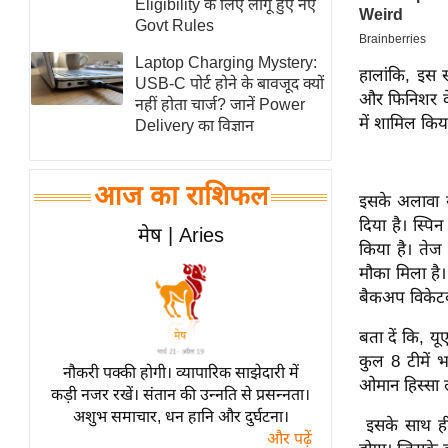
Eligibility के लिए लागू हुए नए
स्तंभ
Govt Rules
एम.
Laptop Charging Mystery:
हालांकि, इस स
आर.
USB-C पोर्ट होने के बावजूद क्यों
और फिनिशर के 
नहीं होता चार्ज? जानें Power
आई.
में शामिल किय
Delivery का विज्ञान
चाय पर
समीक्षा
आज का राशिफल
धर्म
इसके अलावा यू
दिया है। स्प
ज्योतिष
मेष | Aries
किया है। तेज
प्रभु
मौका मिला है।
महिमा/
बैकअप विकेटक
धर्मस्थल
बता दें कि,
यूए
व्रत
कुल 8 टीमें भ
त्योहार
नौकरी पक्की होगी। व्यापारिक साझेदारी में
ओमान हिस्सा ल
कड़ी नजर रखें। संतान की उन्नति से प्रसन्नता।
राशिफल
अशुभ समाचार, धन हानि और दुर्घटना।
इसके साथ ही
विशेष
और पढ़ें