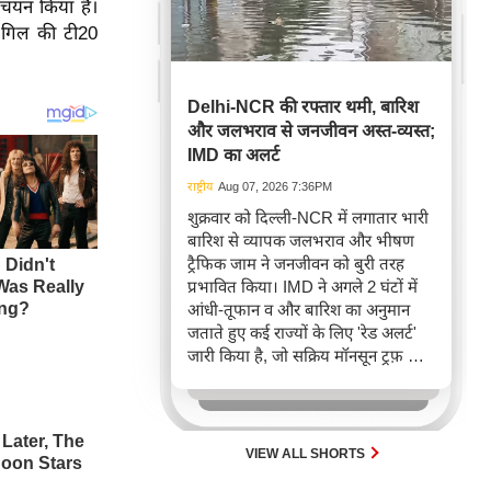
चयन किया है।
न गिल की टी20
Delhi-NCR की रफ्तार थमी, बारिश
और जलभराव से जनजीवन अस्त-व्यस्त;
IMD का अलर्ट
राष्ट्रीय
Aug 07, 2026 7:36PM
शुक्रवार को दिल्ली-NCR में लगातार भारी
बारिश से व्यापक जलभराव और भीषण
ट्रैफिक जाम ने जनजीवन को बुरी तरह
प्रभावित किया। IMD ने अगले 2 घंटों में
आंधी-तूफान व और बारिश का अनुमान
जताते हुए कई राज्यों के लिए 'रेड अलर्ट'
जारी किया है, जो सक्रिय मॉनसून ट्रफ़ और
चक्रवाती हवाओं के घेरे का परिणाम है,
जिससे यातायात बाधित होने के साथ-साथ
सफदरजंग अस्पताल में भी जलभराव की
स्थिति बनी।
VIEW ALL SHORTS