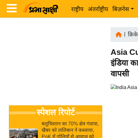
राष्ट्रीय
अंतर्राष्ट्रीय
बिज़नेस
Latest
ता
News
|
क्रिक
ज़ा
in
ख
Asia Cu
Hindi
ब
इंडिया क
र
Hindi
वापसी
राष्ट्रीय
News
अंतर्राष्ट्रीय
Live
बिज़नेस
उद्योग
Breaking
स्पेशल रिपोर्ट
जगत
News in
विशेषज्ञ
Hindi
बलूचिस्तान का 70% क्षेत्र गंवाया,
राय
खैबर को तालिबान ने कब्जाया,
PoK में गोलियों से आवाज को