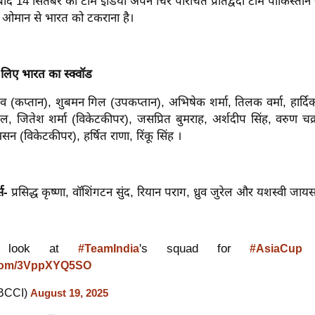
ाद 14 सितंबर को टीम इंडिया अपने चिर परिचित प्रतिद्वंदी टीम पाकिस्तान से
 ओमान से भारत को टकराना है।
लिए भारत का स्क्वॉड
ादव (कप्तान), शुबमन गिल (उपकप्तान), अभिषेक शर्मा, तिलक वर्मा, हार्दि
टेल, जितेश शर्मा (विकेटकीपर), जसप्रित बुमराह, अर्शदीप सिंह, वरुण चक्
सन (विकेटकीपर), हर्षित राणा, रिंकू सिंह ।
्स-
प्रसिद्ध कृष्णा, वॉशिंगटन सुंद, रियान पराग, ध्रुव जुरेल और यशस्वी जा
look at
's squad for
2
#TeamIndia
#AsiaCup
r.com/3VppXYQ5SO
BCCI)
August 19, 2025