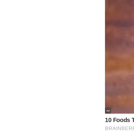
Code Of Ethics
RSS
Our Team
Expert Panel
Loksabhachunav
Android App