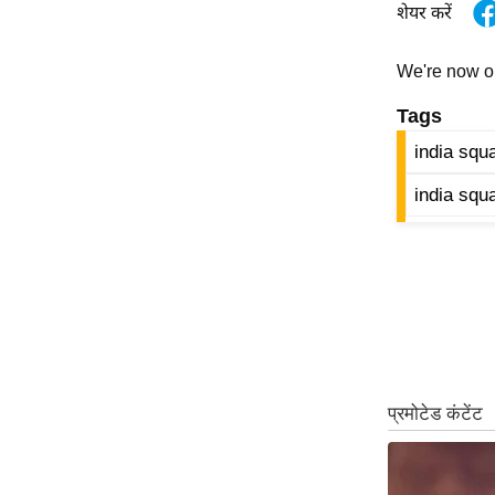
शेयर करें
ऑडियो
इंफ़ोग्राफ़िक
We're now 
राज्यों से
Tags
शहरों से
india squ
वेब स्टोरी
india squ
कार्टून
Short
Videos
iOS App
About us
Contact Editor
Advertise
Privacy Policy
Grievance
Redressal