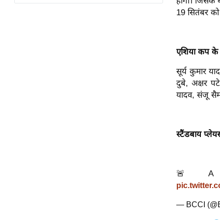
होगा। जिसके ब
विश्लेषण
19 सितंबर को
ट्रेंडिंग
Q
एशिया कप के 
u
i
सूर्य कुमार य
c
दुबे, अक्षर प
k
यादव, संजू सैम
L
i
n
स्टैंडबाय प्लेयर
k
s
विधानसभा
🚨 A 
चुनाव
pic.twitte
फोटो
— BCCI (@
वीडियो