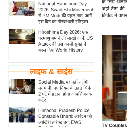
के लिए अजीत
हॉलीवुड
National Handloom Day
जहां टीम की 
2026: Swadeshi Movement
फिल्म समीक्षा
क्रिकेट में वाप
से PM Modi की पहल तक, जानें
Breaking
इस दिन का गौरवशाली इतिहास
News
Hiroshima Day 2026: एक
लाइफस्टाइल
परमाणु बम ने ली लाखों जानें, US
Attack की उस काली सुबह ने
टेक्नॉलॉजी
बदल दिया World History
ब्यूटी/फैशन
घरेलू नुस्खे
लाइफ & साइंस
पर्यटन स्थल
फिटनेस मंत्रा
Social Media पर नहीं चलेगी
मनमानी! नए नियम के तहत सिर्फ
रिलेशनशिप
2 घंटे में हटाना होगा आपत्तिजनक
राजनीति
कंटेंट
विश्लेषण
Himachal Pradesh Police
समसामयिक
Constable Bharti: आवेदन की
आखिरी तारीख तय, EWS
मातृभूमि