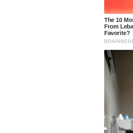
Code Of Ethics
RSS
Our Team
Expert Panel
Loksabhachunav
Android App