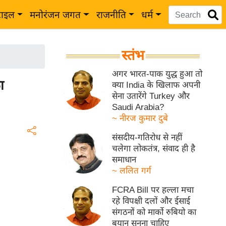
टाइल
मनोरंजन जगत
राजनीति
धर्म
स्तंभ
अगर भारत-पाक युद्ध हुआ तो
ा
क्या India के खिलाफ अपनी
सेना उतारेंगे Turkey और
Saudi Arabia?
~ नीरज कुमार दुबे
संसदीय-गतिरोध से नहीं
चलेगा लोकतंत्र, संवाद ही है
समाधान
~ ललित गर्ग
FCRA Bill पर हल्ला मचा
रहे विपक्षी दलों और ईसाई
संगठनों को मार्को रुबियो का
बयान सुनना चाहिए