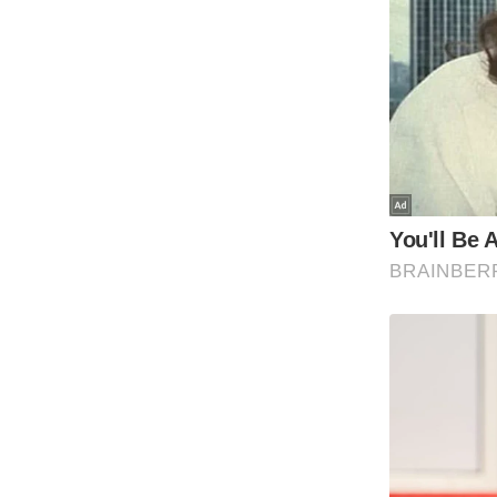
ऑडियो
इंफ़ोग्राफ़िक
राज्यों से
शहरों से
वेब स्टोरी
कार्टून
Short
Videos
iOS App
About us
Contact Editor
Advertise
Privacy Policy
Grievance
Redressal