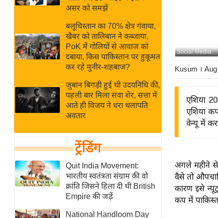
बजट
Hindi
असर को समझें
खेल
News
बलूचिस्तान का 70% क्षेत्र गंवाया,
क्रिकेट
खैबर को तालिबान ने कब्जाया,
Hindi
IPL
PoK में गोलियों से आवाज को
Social Media
दबाया, किस पाकिस्तान पर हुकूमत
Videos
2026
कर रहे मुनीर-शहबाज?
Kusum
। Aug
क्राइम
जुबान बिगड़ी हुई थी उदयनिधि की,
ई-पेपर
पहली बार मिला सवा शेर, सत्ता में
एशिया 202
मिसाल बेमिसाल
आते ही विजय ने धरा थलापति
एशिया कप 
अवतार
शख्सियत
वेन्यू में
यंग इंडिया
ट्रेंडिंग
साहित्य जगत
ऑटो वर्ल्ड
अगले महीने से
Quit India Movement:
भारतीय स्वतंत्रता संग्राम की वो
वैसे तो औपचा
न्यूज ब्रीफ
क्रांति जिसने हिला दी थी British
कारण इसे न्यू
मनोरंजन जगत
Empire की जड़ें
कप में पाकिस्
बॉलीवुड
National Handloom Day