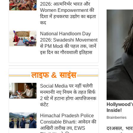
हॉलीवुड
2026: आत्मनिर्भर भारत और
Women Empowerment की
फिल्म समीक्षा
दिशा में हथकरघा उद्योग का बढ़ता
Breaking
कद
News
National Handloom Day
लाइफस्टाइल
2026: Swadeshi Movement
से PM Modi की पहल तक, जानें
टेक्नॉलॉजी
इस दिन का गौरवशाली इतिहास
ब्यूटी/फैशन
घरेलू नुस्खे
लाइफ & साइंस
पर्यटन स्थल
फिटनेस मंत्रा
Social Media पर नहीं चलेगी
मनमानी! नए नियम के तहत सिर्फ
रिलेशनशिप
2 घंटे में हटाना होगा आपत्तिजनक
राजनीति
कंटेंट
विश्लेषण
Himachal Pradesh Police
समसामयिक
Constable Bharti: आवेदन की
दरअसल, भार
आखिरी तारीख तय, EWS
मातृभूमि