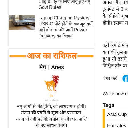
Eligibility के लिए लागू हुए नए
अगला मैच 14 सि
स्तंभ
Govt Rules
टूर्नामेंट मे
के
सीईओ
शुभ
एम.
Laptop Charging Mystery:
होगी। इसका म
आर.
USB-C पोर्ट होने के बावजूद क्यों
नहीं होता चार्ज? जानें Power
आई.
Delivery का विज्ञान
चाय पर
वही रिपोर्ट में
समीक्षा
कप की तुलन
आज का राशिफल
धर्म
हुआ तो इससे
ज्योतिष
निश्चित तौर 
मेष | Aries
प्रभु
शेयर करें
महिमा/
धर्मस्थल
We're now 
व्रत
Tags
त्योहार
नए लोगों से भेंट होंगी, जो लाभदायक होगी।
संतान की प्रगति से सुख और प्रसन्नता।
राशिफल
Asia Cup
मनमर्जी नहीं चलेगी, मर्यादा में रहें। धन प्राप्ति
विशेष
Emirates 
के नए साधन बनेंगे।