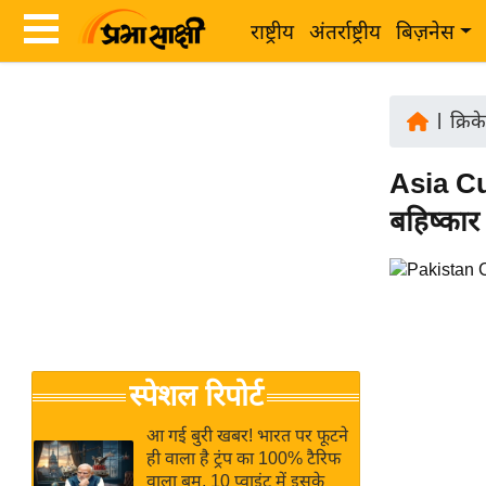
राष्ट्रीय
अंतर्राष्ट्रीय
बिज़नेस
Latest
ता
News
|
क्रिक
ज़ा
in
ख
Asia Cu
Hindi
ब
बहिष्कार
र
Hindi
राष्ट्रीय
News
अंतर्राष्ट्रीय
Live
बिज़नेस
उद्योग
Breaking
स्पेशल रिपोर्ट
जगत
News in
विशेषज्ञ
Hindi
आ गई बुरी खबर! भारत पर फूटने
राय
ही वाला है ट्रंप का 100% टैरिफ
वाला बम, 10 प्वाइंट में इसके