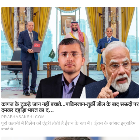
आ
र
.
आ
ई
.
चा
य
प
र
स
मी
क्षा
ध
र्म
ज्यो