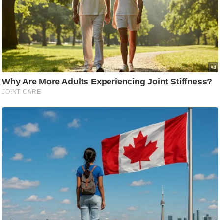
/
फै
श
न
घ
रे
लू
नु
स्खे
प
र्य
ट
न
स्थ
ल
फि