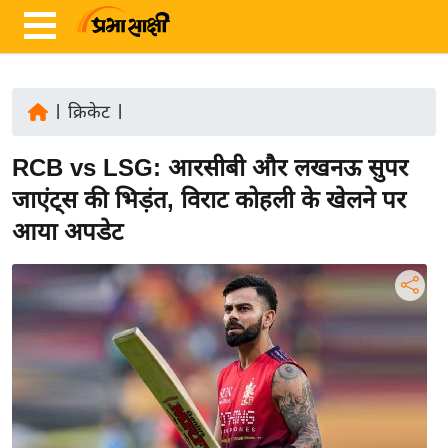
|
क्रिकेट
|
ता
RCB vs LSG: आरसीबी और लखनऊ सुपर
ज़ा
ख
जाएंट्स की भिड़ंत, विराट कोहली के खेलने पर
ब
आया अपडेट
र
रा
ष्ट्री
य
अं
त
र्रा
ष्ट्री