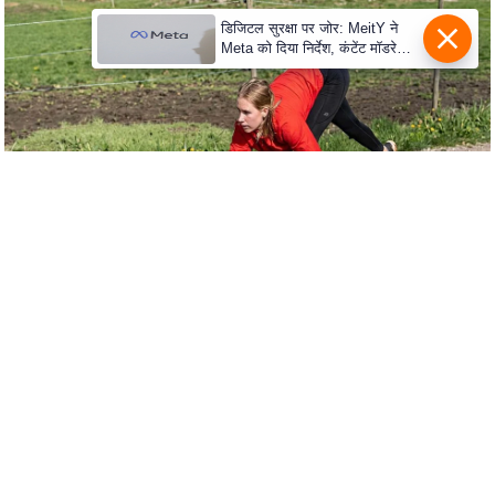
e
डिजिटल सुरक्षा पर जोर: MeitY ने
r
Meta को दिया निर्देश, कंटेंट मॉडरेशन
t
मजबूत करे
i
s
e
P
r
i
v
a
c
y
P
o
l
i