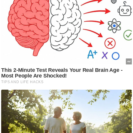
g
N
e
w
s
ला
इ
फ
स्टा
इ
ल
टे
क्नॉ
लॉ
जी
ब्यू
टी