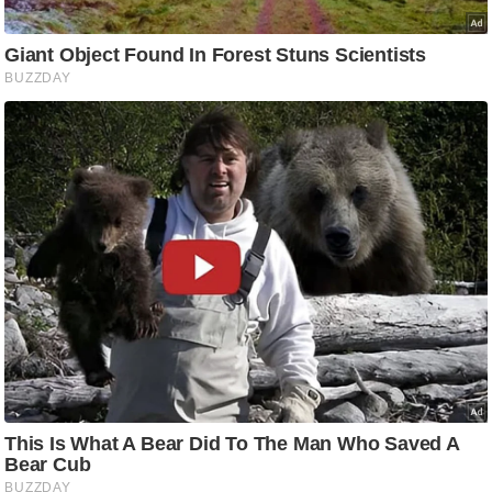
ष
ण
स
म
सा
म
यि
क
मा
तृ
भू
मि
स्तं
भ
ए
म
.