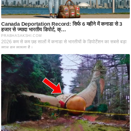
ट
ने
स
मं
त्रा
रि
ले
श
न
शि
प
रा
ज
नी
ति
वि
श्ले