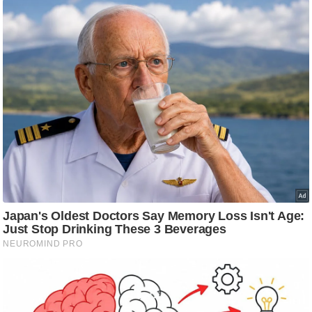
ड
हॉ
ली
वु
ड
फि
ल्म
स
मी
क्षा
B
r
e
a
k
i
n