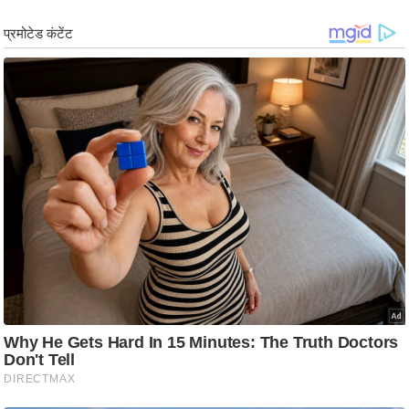
र्ल्ड
न्यू
ज
ब्री
फ
म
नो
रं
ज
न
ज
ग
त
बॉ
ली
वु