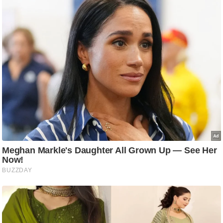
ति
ष
प्र
भु
म
हि
मा
/
ध
र्म
स्थ
ल
व्र
त
त्यो
हा
र