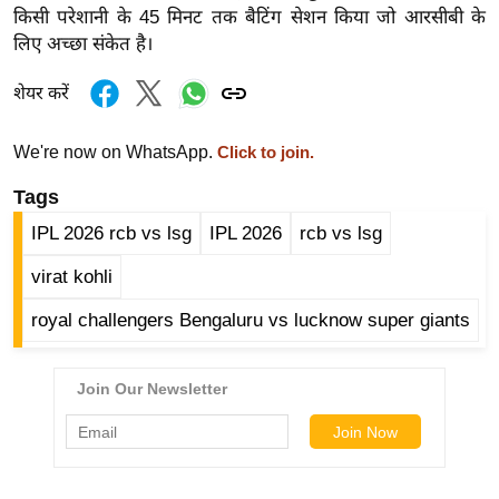
ख्सि
किसी परेशानी के 45 मिनट तक बैटिंग सेशन किया जो आरसीबी के
य
लिए अच्छा संकेत है।
त
शेयर करें
यं
ग
We're now on WhatsApp.
Click to join.
इं
डि
Tags
या
IPL 2026 rcb vs lsg
IPL 2026
rcb vs lsg
सा
virat kohli
हि
त्य
royal challengers Bengaluru vs lucknow super giants
ज
ग
त
ऑ
टो
व