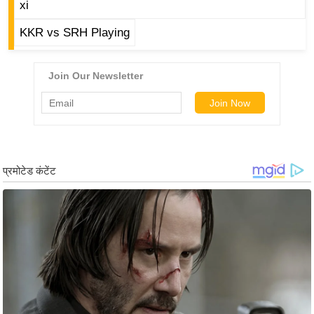
xi
र्ल्ड
KKR vs SRH Playing
न्यू
ज
ब्री
फ
म
नो
रं
ज
न
ज
ग
त
बॉ
ली
वु