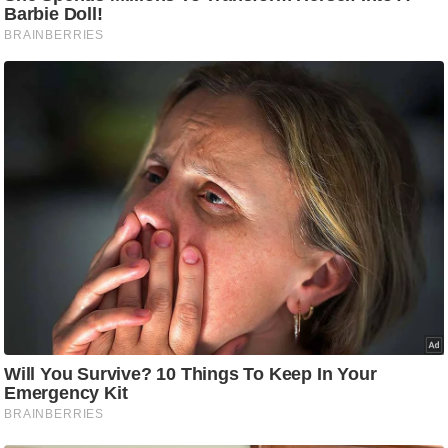
/
फै
श
न
घ
रे
लू
नु
स्खे
प
र्य
ट
न
स्थ
ल
फि