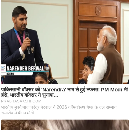
ट
ने
स
मं
त्रा
रि
ले
श
न
शि
प
रा
ज
नी
ति
वि
श्ले