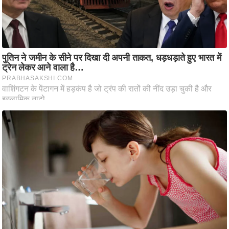
ति
ष
प्र
भु
म
हि
मा
/
ध
र्म
स्थ
ल
व्र
त
त्यो
हा
र