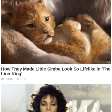
ष
ण
स
म
सा
म
यि
क
मा
तृ
भू
मि
स्तं
भ
ए
म
.