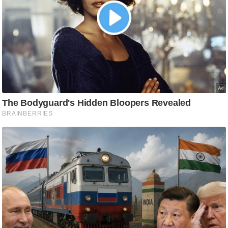
आ
र
.
आ
ई
.
चा
य
प
र
स
मी
क्षा
ध
र्म
ज्यो