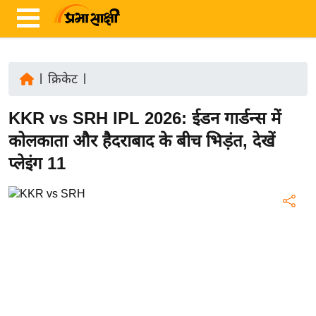
|
क्रिकेट
|
ता
KKR vs SRH IPL 2026: ईडन गार्डन्स में
ज़ा
ख
कोलकाता और हैदराबाद के बीच भिड़ंत, देखें
ब
प्लेइंग 11
र
रा
ष्ट्री
य
अं
त
र्रा
ष्ट्री