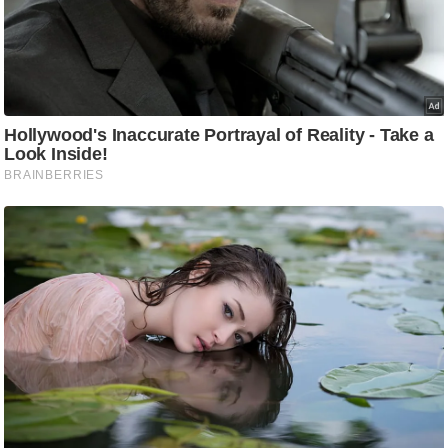
ड
हॉ
ली
वु
ड
फि
ल्म
स
मी
क्षा
B
r
e
a
k
i
n