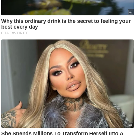
g
N
e
w
s
ला
इ
फ
स्टा
इ
ल
टे
क्नॉ
लॉ
जी
ब्यू
टी