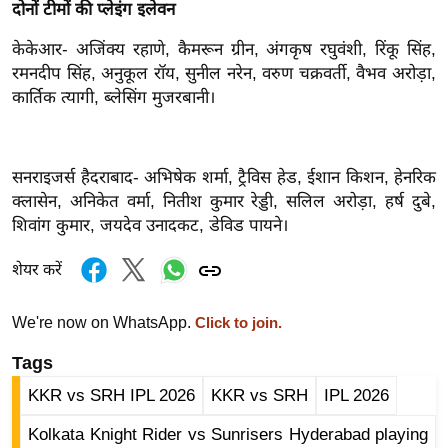
ख्सि
दोनों टीमों की प्लेइंग इलेवन
य
केकेआर- अजिंक्य रहाणे, कैमरून ग्रीन, अंगकृष रघुवंशी, रिंकू सिंह,
त
रमनदीप सिंह, अनुकूल रॉय, सुनील नरेन, वरुण चक्रवर्ती, वैभव अरोड़ा,
यं
कार्तिक त्यागी, ब्लेसिंग मुजरबानी।
ग
इं
डि
सनराइजर्स हैदराबाद- अभिषेक शर्मा, ट्रैविस हेड, ईशान किशन, हेनरिक
या
क्लासेन, अनिकेत वर्मा, नितीश कुमार रेड्डी, सलिल अरोड़ा, हर्ष दुबे,
सा
शिवांग कुमार, जयदेव उनादकट, डेविड पायने।
हि
शेयर करें
त्य
ज
We're now on WhatsApp.
Click to join.
ग
त
Tags
ऑ
KKR vs SRH IPL 2026
KKR vs SRH
IPL 2026
टो
Kolkata Knight Rider vs Sunrisers Hyderabad playing
व