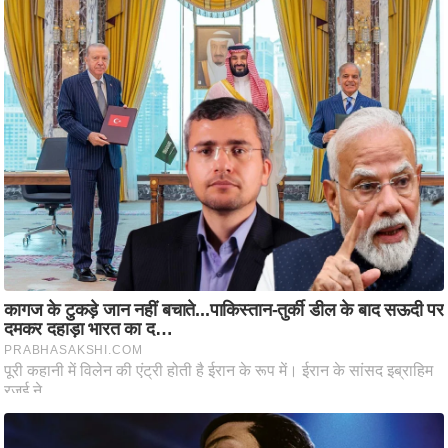
आ
र
.
आ
ई
.
चा
य
प
र
स
मी
क्षा
ध
र्म
ज्यो