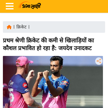
|
क्रिकेट
|
ता
प्रथम श्रेणी क्रिकेट की कमी से खिलाड़ियों का
ज़ा
ख
कौशल प्रभावित हो रहा है: जयदेव उनादकट
ब
र
रा
ष्ट्री
य
अं
त
र्रा
ष्ट्री