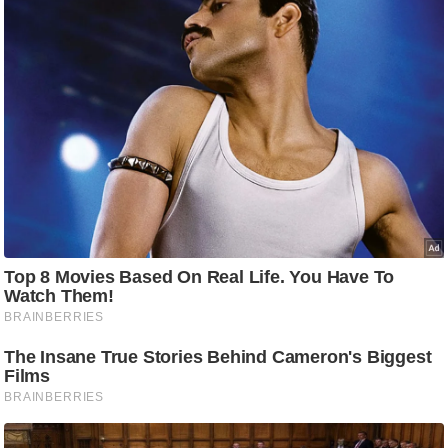
ति
ष
प्र
भु
म
हि
मा
/
ध
र्म
स्थ
ल
व्र
त
त्यो
हा
र