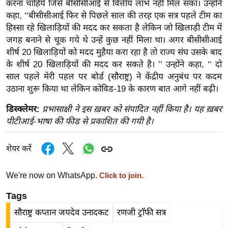
ड
करना चाहिये जिसे बीसीसीआई से वित्तीय लाभ नहीं मिल सका। उन्होंने
हॉ
कहा, ‘‘बीसीसीआई फिर से पिछले साल की तरह एक सत्र पहले टीम का
हिस्सा रहे खिलाड़ियों की मदद कर सकता है लेकिन जो खिलाड़ी टीम में
ली
जगह बनाने से चूक गये थे उन्हें कुछ नहीं मिला था। अगर बीसीसीआई
वु
शीर्ष 20 खिलाड़ियों को मदद मुहैया करा रहा है तो राज्य संघ उसके बाद
ड
के शीर्ष 20 खिलाड़ियों की मदद कर सकते है। ’’ उन्होंने कहा, ‘‘ दो
फि
साल पहले मेरी पहल पर बोर्ड (सौराष्ट्र) ने केंद्रीय अनुबंध पर कदम
ल्म
उठाना शुरू किया था लेकिन कोविड-19 के कारण बात आगे नहीं बढ़ी।
स
डिस्क्लेमर:
प्रभासाक्षी ने इस ख़बर को संपादित नहीं किया है। यह ख़बर
मी
पीटीआई-भाषा की फीड से प्रकाशित की गयी है।
क्षा
B
शेयर करें
r
e
We're now on WhatsApp.
Click to join.
a
k
Tags
i
सौराष्ट्र कप्तान जयदेव उनादकट
रणजी ट्रॉफी सत्र
n