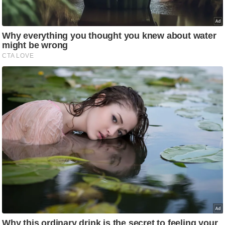
ट
ने
स
मं
त्रा
रि
ले
श
न
शि
प
रा
ज
नी
ति
वि
श्ले