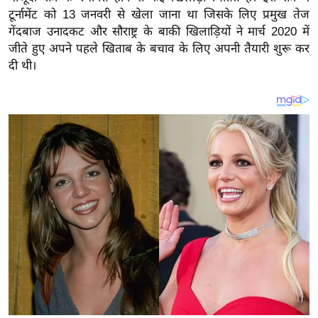
य
टूर्नामेंट को 13 जनवरी से खेला जाना था जिसके लिए प्रमुख तेज
ब
गेंदबाज उनादकट और सौराष्ट्र के बाकी खिलाड़ियों ने मार्च 2020 में
ज
जीते हुए अपने पहले खिताब के बचाव के लिए अपनी तैयारी शुरू कर
ट
दी थी।
खे
ल
क्रि
के
ट
I
P
L
2
0
2
6
क्रा