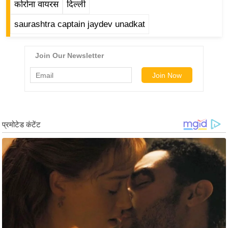
g
कोरोना वायरस
दिल्ली
N
saurashtra captain jaydev unadkat
e
w
s
ला
इ
फ
स्टा
इ
ल
टे
क्नॉ
लॉ
जी
ब्यू
टी