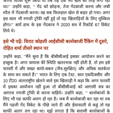
अपना शिविर शुरू किया था तब यह एक नये खेल की तरह लगा रहा
ख्सि
था।’’ उन्होंने कहा, ‘‘ गेंद को छोड़ना, तेज गेंदबाजी करना और लंबी
य
स्पैल में गेंदबाजी करना। वह सब फिलहाल खेल से बाहर हो गया। अगर
त
इस साल भी रणजी ट्रॉफी नहीं हुई तो यह खिलाड़ियों के लिए मुश्किल
यं
होगा।’’ बायें हाथ के इस गेंदबाज ने 2020 सत्र में रिकॉर्ड 67 विकेट
ग
लिये थे।
इं
इसे भी पढ़ें: विराट कोहली आईसीसी बल्लेबाजी रैंकिंग में दूसरे,
डि
रोहित शर्मा तीसरे स्थान पर
या
उन्होंने कहा, ‘‘मैंने सुना है कि बीसीसीआई इसका आयोजन करने का
सा
इच्छुक है। अगर वायरस की स्थिति खतरनाक नहीं होती है, तो हम इसे
हि
फरवरी में और सख्त बायो-बबल (जैव-सुरक्षित) और अधिक सतर्कता
त्य
के साथ कर सकते हैं।’’ भारत के लिए एक टेस्ट, सात एकदिवसीय और
ज
10 टी20 अंतरराष्ट्रीय खेलने वाले इस खिलाड़ी ने कहा कि अगर फरवरी
ग
में इसका आयोजन नहीं हुआ तो बीसीसीआई को आगामी सत्र का
त
आगाज रणजी ट्रॉफी से करना चाहिये। उन्होंने कहा, ‘‘ बल्लेबाजों के
ऑ
लिए भी यह काफी अलग हो रहा है। जब मैं बल्लेबाजी कर रहा था तब
टो
मैंने पहली गेंद विकेट के पीछे जाने दी और ईमानदारी से कहूं तो यह
व
काफी अलग लग रहा था। मुझे लगता है कि सलामी बल्लेबाजों के