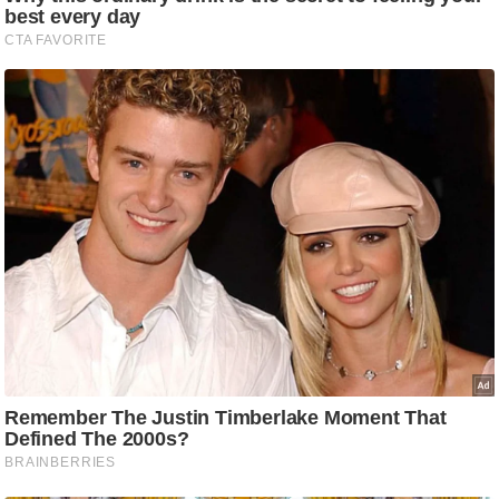
ष
ण
स
म
सा
म
यि
क
मा
तृ
भू
मि
स्तं
भ
ए
म
.