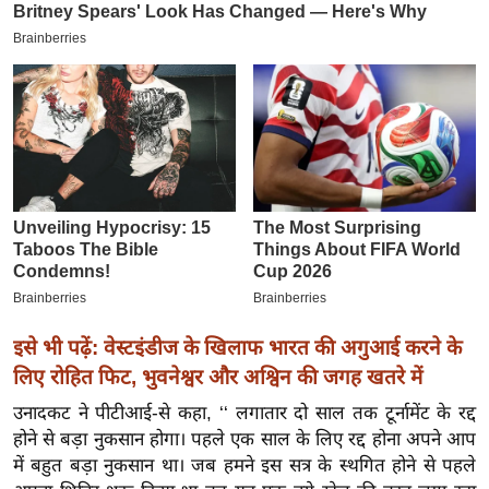
इ
म
ई
-
पे
प
र
मि
सा
ल
इसे भी पढ़ें: वेस्टइंडीज के खिलाफ भारत की अगुआई करने के
बे
लिए रोहित फिट, भुवनेश्वर और अश्विन की जगह खतरे में
मि
सा
उनादकट ने पीटीआई-से कहा, ‘‘ लगातार दो साल तक टूर्नामेंट के रद्द
ल
होने से बड़ा नुकसान होगा। पहले एक साल के लिए रद्द होना अपने आप
में बहुत बड़ा नुकसान था। जब हमने इस सत्र के स्थगित होने से पहले
श