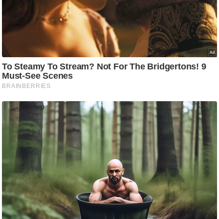
/
फै
श
न
घ
रे
लू
नु
स्खे
प
र्य
ट
न
स्थ
ल
फि