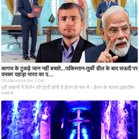
ट
ने
स
मं
त्रा
रि
ले
श
न
शि
प
रा
ज
नी
ति
वि
श्ले