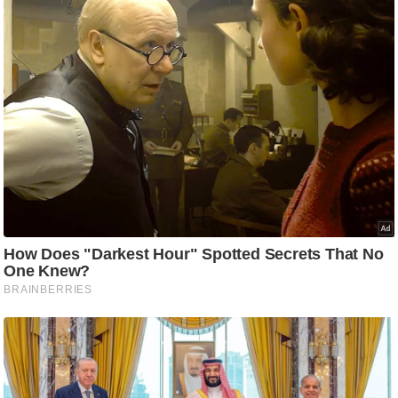
/
फै
श
न
घ
रे
लू
नु
स्खे
प
र्य
ट
न
स्थ
ल
फि