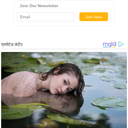
र्ल्ड
न्यू
ज
ब्री
फ
म
नो
रं
ज
न
ज
ग
त
बॉ
ली
वु