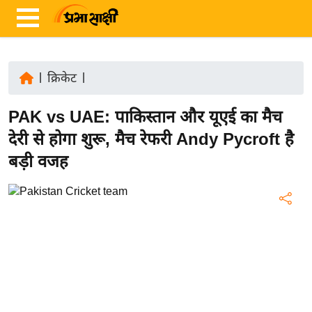
|
क्रिकेट
|
ता
PAK vs UAE: पाकिस्तान और यूएई का मैच
ज़ा
ख
देरी से होगा शुरू, मैच रेफरी Andy Pycroft है
ब
बड़ी वजह
र
रा
ष्ट्री
य
अं
त
र्रा
ष्ट्री