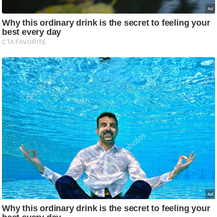
ड
हॉ
ली
वु
ड
फि
ल्म
स
मी
क्षा
B
r
e
a
k
i
n