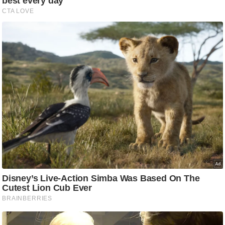
g
N
e
w
s
ला
इ
फ
स्टा
इ
ल
टे
क्नॉ
लॉ
जी
ब्यू
टी