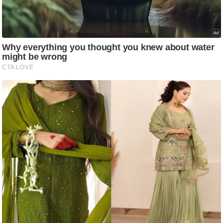
आ
र
.
आ
ई
.
चा
य
प
र
स
मी
क्षा
ध
र्म
ज्यो