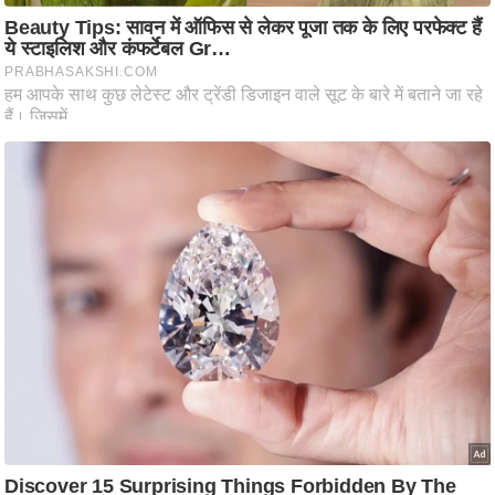
ति
ष
प्र
भु
म
हि
मा
/
ध
र्म
स्थ
ल
व्र
त
त्यो
हा
र