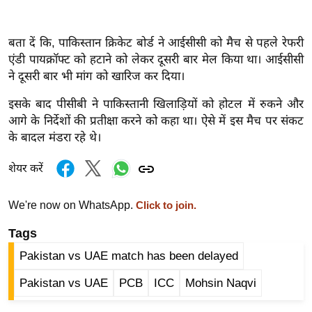
ख्सि
य
त
बता दें कि, पाकिस्तान क्रिकेट बोर्ड ने आईसीसी को मैच से पहले रेफरी
एंडी पायक्रॉफ्ट को हटाने को लेकर दूसरी बार मेल किया था। आईसीसी
यं
ने दूसरी बार भी मांग को खारिज कर दिया।
ग
इं
इसके बाद पीसीबी ने पाकिस्तानी खिलाड़ियों को होटल में रुकने और
डि
आगे के निर्देशों की प्रतीक्षा करने को कहा था। ऐसे में इस मैच पर संकट
या
के बादल मंडरा रहे थे।
सा
शेयर करें
हि
त्य
We're now on WhatsApp.
Click to join.
ज
ग
Tags
त
Pakistan vs UAE match has been delayed
ऑ
Pakistan vs UAE
PCB
ICC
Mohsin Naqvi
टो
व