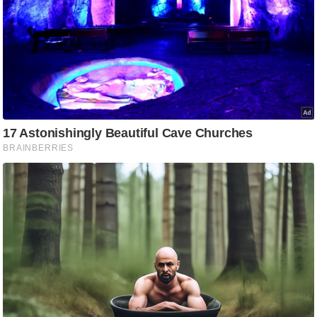
ष
ण
स
म
सा
म
यि
क
मा
तृ
भू
मि
स्तं
भ
ए
म
.