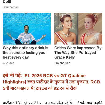
इ
म
ई
-
पे
प
र
मि
सा
ल
बे
इसे भी पढ़ें:
IPL 2026 RCB vs GT Qualifier
मि
Highlights| रजत पाटीदार के तूफान में उड़ा गुजरात, RCB
सा
5वीं बार फाइनल में; टाइटंस को 92 रन से रौंदा
ल
श
पाटीदार 13 गेंदों पर 21 रन बनाकर खेल रहे थे, जिसके बाद उन्होंने