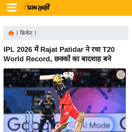
|
क्रिकेट
|
ता
IPL 2026 में Rajat Patidar ने रचा T20
ज़ा
ख
World Record, छक्कों का बादशाह बने
ब
र
रा
ष्ट्री
य
अं
त
र्रा
ष्ट्री