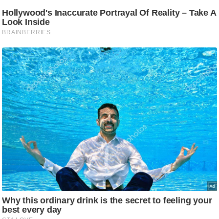
g
N
e
w
s
ला
इ
फ
स्टा
इ
ल
टे
क्नॉ
लॉ
जी
ब्यू
टी