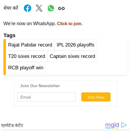
ड
शेयर करें
हॉ
ली
We're now on WhatsApp.
वु
Click to join.
ड
Tags
फि
Rajat Patidar record
IPL 2026 playoffs
ल्म
स
T20 sixes record
Captain sixes record
मी
RCB playoff win
क्षा
B
r
e
a
k
i
n