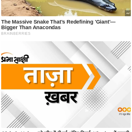
ति
ष
प्र
भु
म
हि
मा
/
ध
र्म
स्थ
ल
व्र
त
त्यो
हा
र