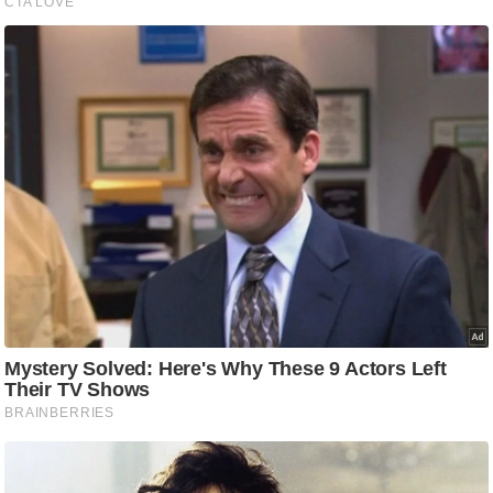
/
फै
श
न
घ
रे
लू
नु
स्खे
प
र्य
ट
न
स्थ
ल
फि