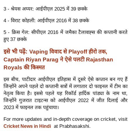
र्ल्ड
3 - श्रेयस अय्यर: आईपीएल 2025 में 39 छक्के
न्यू
4 - विराट कोहली: आईपीएल 2016 में 38 छक्के
ज
ब्री
5 - क्रिस गेल: सीपीएल 2016 में जमैका टैलावाह्स की कप्तानी करते
फ
हुए 37 छक्के
म
इसे भी पढ़ें:
Vaping विवाद से Playoff हीरो तक,
नो
Captain Riyan Parag ने ऐसे पलटी Rajasthan
रं
Royals की किस्मत
ज
न
इस बीच, पाटीदार आईपीएल इतिहास में दूसरे ऐसे कप्तान बन गए हैं
ज
जिन्होंने अपने पहले दो कप्तानी सत्रों में लगातार दो फाइनल में टीम का
ग
नेतृत्व किया है। इससे पहले यह रिकॉर्ड हार्दिक पांड्या के नाम था,
त
जिन्होंने गुजरात टाइटन्स को आईपीएल 2022 में जीत दिलाई और
2023 में फाइनल तक पहुंचाया।
बॉ
ली
For more updates and in-depth coverage on cricket, visit
वु
at Prabhasakshi.
Cricket News in Hindi