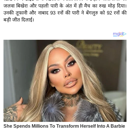
य
जलवा बिखेरा और पहली पारी के अंत में ही मैच का रुख मोड़ दिया।
ब
उनकी तूफानी और नाबाद 93 रनों की पारी ने बेंगलुरु को 92 रनों की
ज
बड़ी जीत दिलाई।
ट
खे
ल
क्रि
के
ट
I
P
L
2
0
2
6
क्रा