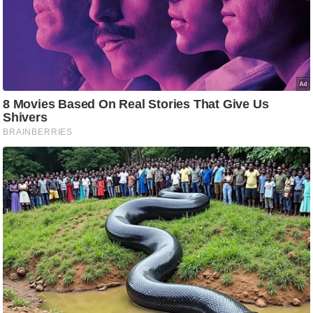
आ
र
.
आ
ई
.
चा
य
प
र
स
मी
क्षा
ध
र्म
ज्यो