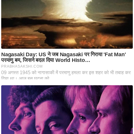
ष
ण
स
म
सा
म
यि
क
मा
तृ
भू
मि
स्तं
भ
ए
म
.