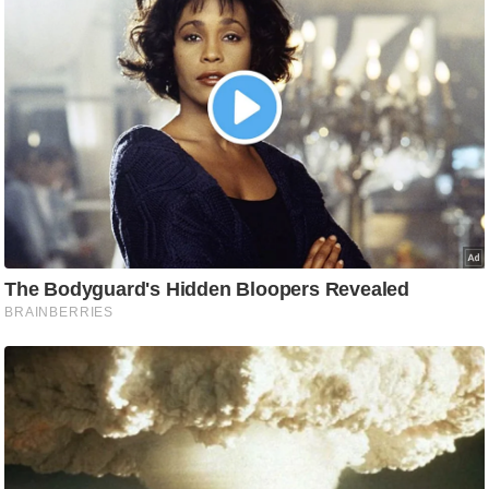
ट
ने
स
मं
त्रा
रि
ले
श
न
शि
प
रा
ज
नी
ति
वि
श्ले