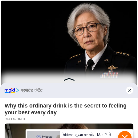
c
y
G
r
i
e
v
a
n
c
e
R
प्रमोटेड कंटेंट
e
Why this ordinary drink is the secret to feeling
d
your best every day
r
CTA FAVORITE
e
s
डिजिटल सुरक्षा पर जोर: MeitY ने