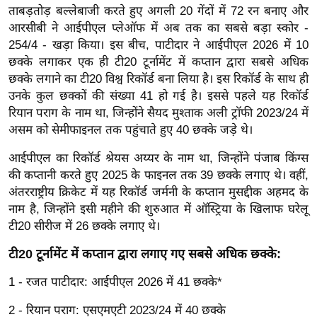
ख्सि
ताबड़तोड़ बल्लेबाजी करते हुए अगली 20 गेंदों में 72 रन बनाए और
य
आरसीबी ने आईपीएल प्लेऑफ में अब तक का सबसे बड़ा स्कोर -
त
254/4 - खड़ा किया। इस बीच, पाटीदार ने आईपीएल 2026 में 10
छक्के लगाकर एक ही टी20 टूर्नामेंट में कप्तान द्वारा सबसे अधिक
यं
छक्के लगाने का टी20 विश्व रिकॉर्ड बना लिया है। इस रिकॉर्ड के साथ ही
ग
उनके कुल छक्कों की संख्या 41 हो गई है। इससे पहले यह रिकॉर्ड
इं
रियान पराग के नाम था, जिन्होंने सैयद मुश्ताक अली ट्रॉफी 2023/24 में
डि
असम को सेमीफाइनल तक पहुंचाते हुए 40 छक्के जड़े थे।
या
आईपीएल का रिकॉर्ड श्रेयस अय्यर के नाम था, जिन्होंने पंजाब किंग्स
सा
की कप्तानी करते हुए 2025 के फाइनल तक 39 छक्के लगाए थे। वहीं,
हि
अंतरराष्ट्रीय क्रिकेट में यह रिकॉर्ड जर्मनी के कप्तान मुसद्दीक अहमद के
त्य
नाम है, जिन्होंने इसी महीने की शुरुआत में ऑस्ट्रिया के खिलाफ घरेलू
ज
टी20 सीरीज में 26 छक्के लगाए थे।
ग
त
टी20 टूर्नामेंट में कप्तान द्वारा लगाए गए सबसे अधिक छक्के:
ऑ
1 - रजत पाटीदार: आईपीएल 2026 में 41 छक्के*
टो
व
2 - रियान पराग: एसएमएटी 2023/24 में 40 छक्के