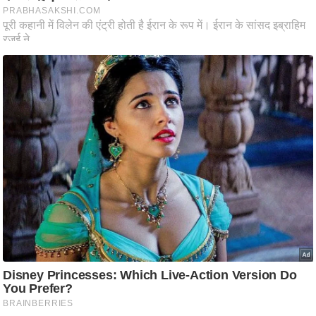
रा
शि
फ
ल
वि
शे
ष
वि
श्ले
ष
ण
ट्रें
डिं
ग
Q
u