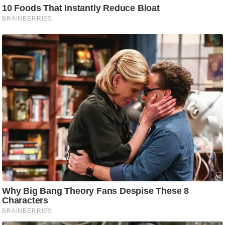
g
N
e
w
s
ला
इ
फ
स्टा
इ
ल
टे
क्नॉ
लॉ
जी
ब्यू
टी