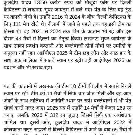
ख्सि
कुलदीप यादव 13.50 करोड़ रुपये की मौजूदा फीस पर दिल्ली
कैपिटल्स से लखनऊ सुपर जायंट्स में चले गए। पंत के लिए यह ट्रेड
य
घर वापसी जैसी है। उन्होंने 2016 से 2024 के बीच दिल्ली कैपिटल्स के
त
लिए 111 मैच खेले थे। नीलामी में जाने से पहले तक वह इसी टीम का
यं
हिस्सा थे। वह 2021 से 2024 तक टीम के कप्तान भी रहे और इस
ग
दौरान 43 मैचों में दिल्ली का नेतृत्व किया। लखनऊ सुपर जायंट्स के
इं
साथ उनका प्रदर्शन कप्तानी और बल्लेबाजी दोनों मोर्चों पर उम्मीदों के
डि
अनुरूप नहीं रहा। आईपीएल 2025 में टीम छह जीत और आठ हार के
या
साथ अंक तालिका में सातवें स्थान पर रही। वहीं आईपीएल 2026 का
प्रदर्शन और भी खराब रहा।
सा
हि
त्य
पंत की कप्तानी में लखनऊ की टीम 10 टीमों की लीग में सबसे निचले
ज
स्थान पर रही। टीम को 14 मैचों में सिर्फ चार जीत मिलीं और वह आठ
ग
अंकों के साथ तालिका में आखिरी स्थान पर रही। बल्लेबाजी में भी पंत
त
संघर्ष करते नजर आए। 2025 सत्र में उन्होंने 14 मैचों में केवल 269 रन
बनाए, जबकि 2026 में 312 रन जुटाए जिसमें सिर्फ एक अर्धशतक
ऑ
शामिल था। दूसरी ओर, कुलदीप यादव ने आईपीएल 2022 में
टो
कोलकाता नाइट राइडर्स से दिल्ली कैपिटल्स में आने के बाद 65 मैचों में
व