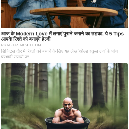
d
e
o
s
i
O
S
A
p
p
A
b
o
u
t
u
s