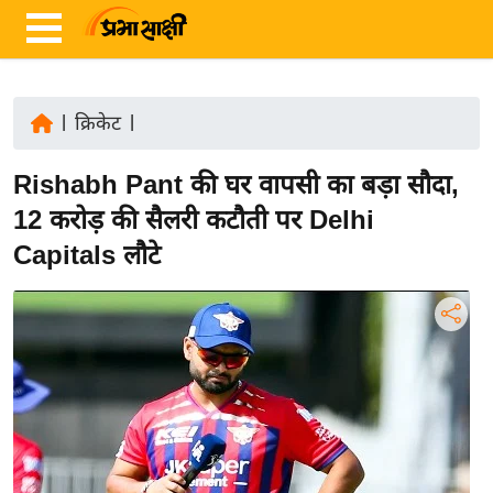
|
क्रिकेट
|
ता
Rishabh Pant की घर वापसी का बड़ा सौदा,
ज़ा
ख
12 करोड़ की सैलरी कटौती पर Delhi
ब
Capitals लौटे
र
रा
ष्ट्री
य
अं
त
र्रा
ष्ट्री