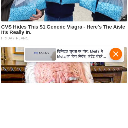
e
r
t
i
s
e
P
डिजिटल सुरक्षा पर जोर: MeitY ने
r
Meta को दिया निर्देश, कंटेंट मॉडरेशन
i
मजबूत करे
v
a
c
y
P
o
l
i