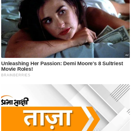
ट
ने
स
मं
त्रा
रि
ले
श
न
शि
प
रा
ज
नी
ति
वि
श्ले