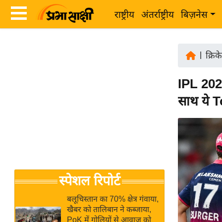
राष्ट्रीय
अंतर्राष्ट्रीय
बिज़नेस
Latest
ता
News
|
क्रिक
ज़ा
in
ख
IPL 2026
Hindi
ब
साथ ये T
र
Hindi
राष्ट्रीय
News
अंतर्राष्ट्रीय
Live
बिज़नेस
उद्योग
Breaking
स्पेशल रिपोर्ट
जगत
News in
विशेषज्ञ
Hindi
बलूचिस्तान का 70% क्षेत्र गंवाया,
राय
खैबर को तालिबान ने कब्जाया,
PoK में गोलियों से आवाज को