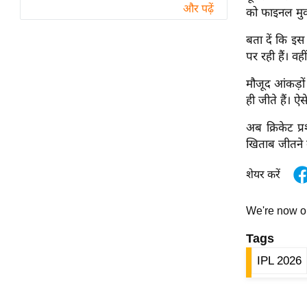
विश्लेषण
और पढ़ें
को फाइनल मु
ट्रेंडिंग
बता दें कि इस 
पर रही हैं। व
Q
u
मौजूद आंकड़ों
i
ही जीते हैं। ऐ
c
अब क्रिकेट प
k
खिताब जीतने क
L
i
शेयर करें
n
k
We're now 
s
Tags
विधानसभा
चुनाव
IPL 2026
फोटो
वीडियो