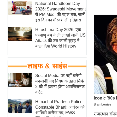
हॉलीवुड
National Handloom Day
2026: Swadeshi Movement
फिल्म समीक्षा
से PM Modi की पहल तक, जानें
Breaking
इस दिन का गौरवशाली इतिहास
News
Hiroshima Day 2026: एक
लाइफस्टाइल
परमाणु बम ने ली लाखों जानें, US
Attack की उस काली सुबह ने
टेक्नॉलॉजी
बदल दिया World History
ब्यूटी/फैशन
घरेलू नुस्खे
लाइफ & साइंस
पर्यटन स्थल
फिटनेस मंत्रा
Social Media पर नहीं चलेगी
मनमानी! नए नियम के तहत सिर्फ
रिलेशनशिप
2 घंटे में हटाना होगा आपत्तिजनक
राजनीति
कंटेंट
विश्लेषण
Himachal Pradesh Police
समसामयिक
Constable Bharti: आवेदन की
आखिरी तारीख तय, EWS
राजस्थान रॉय
मातृभूमि