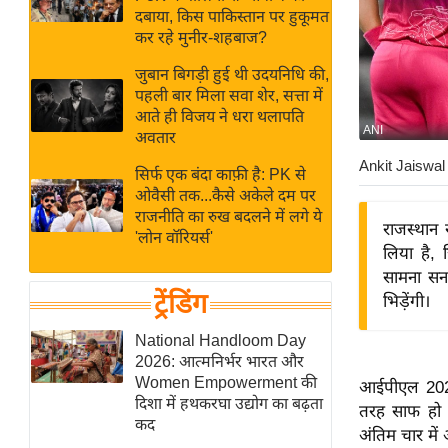
बजट
Hindi
दबाया, किस पाकिस्तान पर हुकूमत
खेल
News
कर रहे मुनीर-शहबाज?
क्रिकेट
जुबान बिगड़ी हुई थी उदयनिधि की,
Hindi
IPL
पहली बार मिला सवा शेर, सत्ता में
आते ही विजय ने धरा थलापति
Videos
2026
ANI
अवतार
क्राइम
Ankit Jaiswal
सिर्फ एक बंदा काफ़ी है: PK से
ई-पेपर
ओवैसी तक...कैसे अकेले दम पर
मिसाल बेमिसाल
राजनीति का रुख बदलने में लगे ये
राजस्थान
'लोन वॉरियर्स'
शख्सियत
लिया है, 
यंग इंडिया
सामना सनर
ट्रेंडिंग
भिड़ेंगी।
साहित्य जगत
ऑटो वर्ल्ड
National Handloom Day
2026: आत्मनिर्भर भारत और
न्यूज ब्रीफ
Women Empowerment की
आईपीएल 2026
मनोरंजन जगत
दिशा में हथकरघा उद्योग का बढ़ता
तरह साफ हो चु
कद
बॉलीवुड
अंतिम चार मे