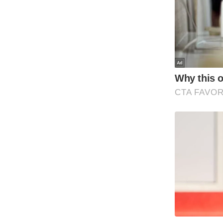
Code Of Ethics
RSS
Our Team
Expert Panel
Loksabhachunav
Android App