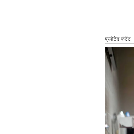
ऑडियो
इंफ़ोग्राफ़िक
राज्यों से
शहरों से
वेब स्टोरी
कार्टून
Short
Videos
iOS App
About us
Contact Editor
Advertise
Privacy Policy
Grievance
Redressal