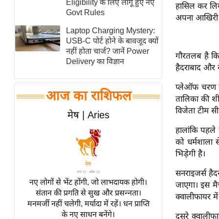
Eligibility के लिए लागू हुए नए
हासिल कर लिय
स्तंभ
Govt Rules
अपना आखिरी म
एम.
Laptop Charging Mystery:
आर.
USB-C पोर्ट होने के बावजूद क्यों
नहीं होता चार्ज? जानें Power
आई.
गौरतलब है कि
Delivery का विज्ञान
हैदराबाद और रा
चाय पर
समीक्षा
प्लेऑफ चरण क
आज का राशिफल
धर्म
तालिका की शीर
विजेता टीम सी
ज्योतिष
मेष | Aries
प्रभु
हालांकि पहले क
महिमा/
को धर्मशाला स
धर्मस्थल
भिड़ेगी है।
व्रत
सनराइजर्स हैद
त्योहार
नए लोगों से भेंट होंगी, जो लाभदायक होगी।
जाएगा। इस मैच
संतान की प्रगति से सुख और प्रसन्नता।
राशिफल
क्वालीफायर में 
मनमर्जी नहीं चलेगी, मर्यादा में रहें। धन प्राप्ति
विशेष
के नए साधन बनेंगे।
दूसरे क्वाली