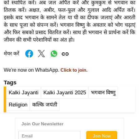
ख्सि
को स्थापित करें। अब जल अर्पित करें और कुमकुम से भगवान का
तिलक करें। अक्षत, अबीर, फल-फूल और गुलाल आदि अर्पित करें।
य
इसके बाद भगवान के सामने तेल या घी का दीपक जलाएं और आरती
त
के साथ पूजा को संपन्न करें। भगवान विष्णु के अवतार को भोग चढ़ाएं
यं
और फिर सबको प्रसाद वितरित करें। साथ ही भगवान से प्रार्थना करें कि
ग
जीवन की सभी परेशानियों का अंत हो।
इं
डि
शेयर करें
या
सा
We're now on WhatsApp.
Click to join.
हि
Tags
त्य
Kalki Jayanti
Kalki Jayanti 2025
भगवान विष्णु
ज
ग
Religion
कल्कि जयंती
त
ऑ
टो
व