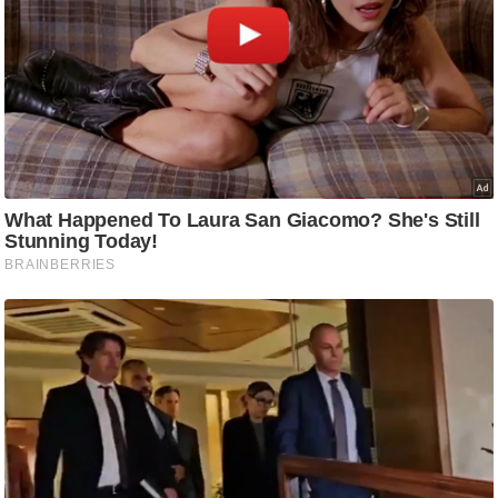
/
फै
श
न
घ
रे
लू
नु
स्खे
प
र्य
ट
न
स्थ
ल
फि