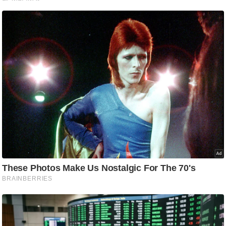
ति
ष
प्र
भु
म
हि
मा
/
ध
र्म
स्थ
ल
व्र
त
त्यो
हा
र