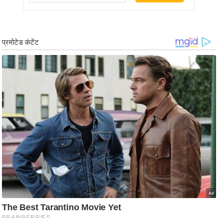
र्ल्ड
न्यू
ज
ब्री
फ
म
नो
रं
ज
न
ज
ग
त
बॉ
ली
वु