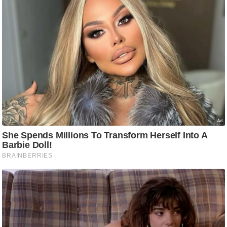
g
N
e
w
s
ला
इ
फ
स्टा
इ
ल
टे
क्नॉ
लॉ
जी
ब्यू
टी