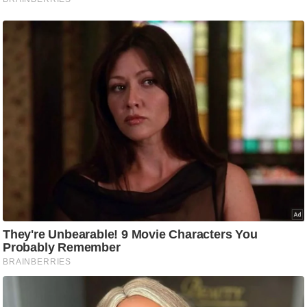
ड
हॉ
ली
वु
ड
फि
ल्म
स
मी
क्षा
B
r
e
a
k
i
n