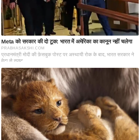
ट
ने
स
मं
त्रा
रि
ले
श
न
शि
प
रा
ज
नी
ति
वि
श्ले