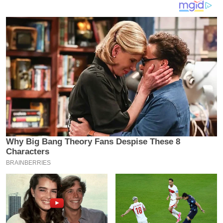
य
ब
ज
ट
खे
ल
क्रि
के
ट
I
P
L
2
0
2
6
क्रा