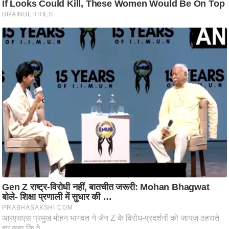
आ
र
.
आ
ई
.
चा
य
प
र
स
मी
क्षा
ध
र्म
ज्यो