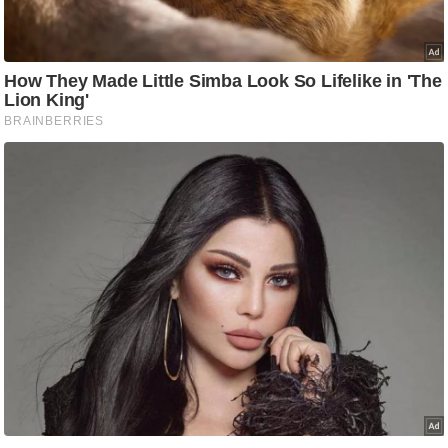
ष
ण
स
म
सा
म
यि
क
मा
तृ
भू
मि
स्तं
भ
ए
म
.