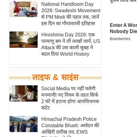
पूजन विधि और मह
हॉलीवुड
National Handloom Day
2026: Swadeshi Movement
फिल्म समीक्षा
से PM Modi की पहल तक, जानें
Breaking
इस दिन का गौरवशाली इतिहास
News
Hiroshima Day 2026: एक
लाइफस्टाइल
परमाणु बम ने ली लाखों जानें, US
Attack की उस काली सुबह ने
टेक्नॉलॉजी
बदल दिया World History
ब्यूटी/फैशन
घरेलू नुस्खे
लाइफ & साइंस
पर्यटन स्थल
फिटनेस मंत्रा
Social Media पर नहीं चलेगी
मनमानी! नए नियम के तहत सिर्फ
रिलेशनशिप
2 घंटे में हटाना होगा आपत्तिजनक
राजनीति
कंटेंट
विश्लेषण
Himachal Pradesh Police
समसामयिक
Constable Bharti: आवेदन की
आखिरी तारीख तय, EWS
मातृभूमि