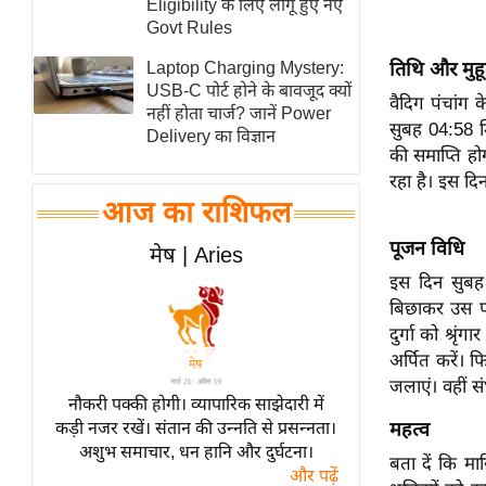
Eligibility के लिए लागू हुए नए
स्तंभ
Govt Rules
एम.
तिथि और मुहूर
Laptop Charging Mystery:
आर.
USB-C पोर्ट होने के बावजूद क्यों
वैदिग पंचांग
नहीं होता चार्ज? जानें Power
आई.
सुबह 04:58 म
Delivery का विज्ञान
चाय पर
की समाप्ति हो
समीक्षा
रहा है। इस दिन
आज का राशिफल
धर्म
ज्योतिष
पूजन विधि
मेष | Aries
प्रभु
इस दिन सुबह
बिछाकर उस पर 
महिमा/
दुर्गा को श्रृ
धर्मस्थल
अर्पित करें। फ
व्रत
जलाएं। वहीं सं
त्योहार
नौकरी पक्की होगी। व्यापारिक साझेदारी में
महत्व
कड़ी नजर रखें। संतान की उन्नति से प्रसन्नता।
राशिफल
अशुभ समाचार, धन हानि और दुर्घटना।
बता दें कि मास
विशेष
और पढ़ें