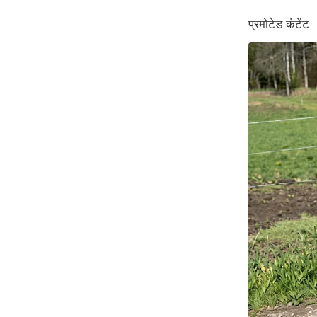
ऑडियो
इंफ़ोग्राफ़िक
राज्यों से
शहरों से
वेब स्टोरी
कार्टून
Short
Videos
iOS App
About us
Contact Editor
Advertise
Privacy Policy
Grievance
Redressal