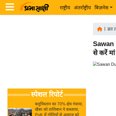
राष्ट्रीय
अंतर्राष्ट्रीय
बिज़नेस
Latest
ता
News
|
व्रत 
ज़ा
in
ख
Sawan D
Hindi
ब
से करें मा
र
Hindi
राष्ट्रीय
News
अंतर्राष्ट्रीय
Live
बिज़नेस
उद्योग
Breaking
स्पेशल रिपोर्ट
जगत
News in
विशेषज्ञ
Hindi
बलूचिस्तान का 70% क्षेत्र गंवाया,
राय
खैबर को तालिबान ने कब्जाया,
PoK में गोलियों से आवाज को