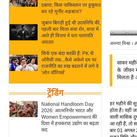
बजट
Hindi
दबाया, किस पाकिस्तान पर हुकूमत
खेल
News
कर रहे मुनीर-शहबाज?
क्रिकेट
जुबान बिगड़ी हुई थी उदयनिधि की,
Hindi
IPL
पहली बार मिला सवा शेर, सत्ता में
Creative Comm
आते ही विजय ने धरा थलापति
Videos
2026
अवतार
अनन्या मिश्रा
। 
क्राइम
सिर्फ एक बंदा काफ़ी है: PK से
ई-पेपर
ओवैसी तक...कैसे अकेले दम पर
सावन महीने
मिसाल बेमिसाल
राजनीति का रुख बदलने में लगे ये
के जीवन म
'लोन वॉरियर्स'
शख्सियत
मिलता है औ
यंग इंडिया
ट्रेंडिंग
साहित्य जगत
ऑटो वर्ल्ड
हर महीने की शुक
National Handloom Day
होता है। वहीं ज
2026: आत्मनिर्भर भारत और
न्यूज ब्रीफ
Women Empowerment की
वाली मासिक दुर
मनोरंजन जगत
दिशा में हथकरघा उद्योग का बढ़ता
आ रही है, तो सा
कद
बार 01 अगस्त 20
बॉलीवुड