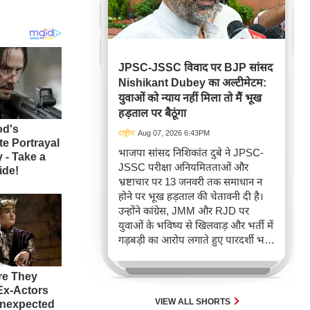
JPSC-JSSC विवाद पर BJP सांसद
Nishikant Dubey का अल्टीमेटम:
युवाओं को न्याय नहीं मिला तो मैं भूख
हड़ताल पर बैठूंगा
राष्ट्रीय
Aug 07, 2026 6:43PM
भाजपा सांसद निशिकांत दुबे ने JPSC-
JSSC परीक्षा अनियमितताओं और
भ्रष्टाचार पर 13 जनवरी तक समाधान न
होने पर भूख हड़ताल की चेतावनी दी है।
उन्होंने कांग्रेस, JMM और RJD पर
युवाओं के भविष्य से खिलवाड़ और भर्ती में
गड़बड़ी का आरोप लगाते हुए पारदर्शी भर्ती
प्रक्रिया और निष्पक्ष जांच की मांग की है।
यह चेतावनी झारखंड में नौकरी की तलाश
कर रहे युवाओं के व्यापक असंतोष को
दर्शाता है।
VIEW ALL SHORTS