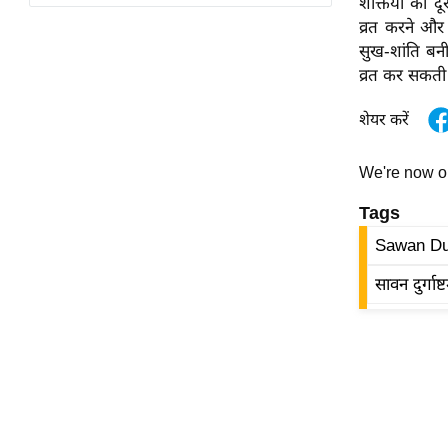
शक्तियों को 
विश्लेषण
व्रत करने और व
ट्रेंडिंग
सुख-शांति बनी 
व्रत कर सकती ह
Q
u
शेयर करें
i
c
We're now 
k
Tags
L
i
Sawan Du
n
सावन दुर्गाष्
k
s
विधानसभा
चुनाव
फोटो
वीडियो