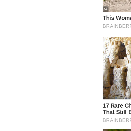
Code Of Ethics
RSS
Our Team
Expert Panel
Loksabhachunav
Android App