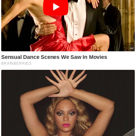
आ
र
.
आ
ई
.
चा
य
प
र
स
मी
क्षा
ध
र्म
ज्यो