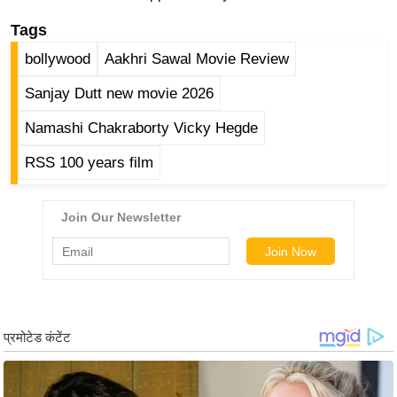
ट
ने
Tags
स
bollywood
Aakhri Sawal Movie Review
मं
त्रा
Sanjay Dutt new movie 2026
रि
Namashi Chakraborty Vicky Hegde
ले
RSS 100 years film
श
न
शि
प
रा
ज
नी
ति
वि
श्ले