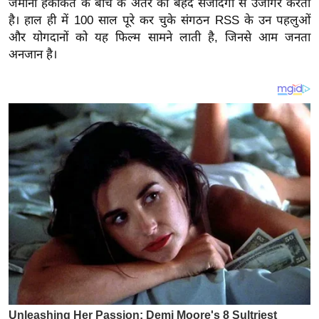
जमीनी हकीकत के बीच के अंतर को बेहद संजीदगी से उजागर करती
य
है। हाल ही में 100 साल पूरे कर चुके संगठन RSS के उन पहलुओं
ब
और योगदानों को यह फिल्म सामने लाती है, जिनसे आम जनता
ज
अनजान है।
ट
खे
ल
क्रि
के
ट
I
P
L
2
0
2
6
क्रा