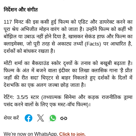
/
निर्देशन और संगीत
फै
श
117 मिनट की इस कसी हुई फिल्म को एडिट और डायरेक्ट करने का
न
पूरा श्रेय अभिजीत मोहन वारंग को जाता है। उन्होंने फिल्म को कहीं भी
बोझिल या उबाऊ नहीं होने दिया है, खासकर सेकंड हाफ और फिल्म का
घ
क्लाइमेक्स, जो पूरी तरह से अकाट्य तथ्यों (Facts) पर आधारित है,
रे
दर्शकों को बांधकर रखता है।
लू
नु
मोंटी शर्मा का बैकग्राउंड स्कोर दृश्यों के तनाव को बखूबी बढ़ाता है।
स्खे
फिल्म के अंत में बजने वाला इंदीवर का लिखा क्लासिक गाना 'है प्रीत
जहाँ की रीत सदा' थिएटर से बाहर निकलते हुए दर्शकों के दिलों में
प
देशभक्ति का एक अलग जज्बा छोड़ जाता है।
र्य
ट
रेटिंग: 3.5/5 स्टार (तथ्यात्मक सिनेमा और कड़क राजनीतिक ड्रामा
न
पसंद करने वालों के लिए एक मस्ट-वॉच फिल्म)।
स्थ
शेयर करें
ल
फि
We're now on WhatsApp.
Click to join.