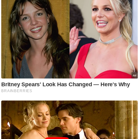
ष
ण
स
म
सा
म
यि
क
मा
तृ
भू
मि
स्तं
भ
ए
म
.