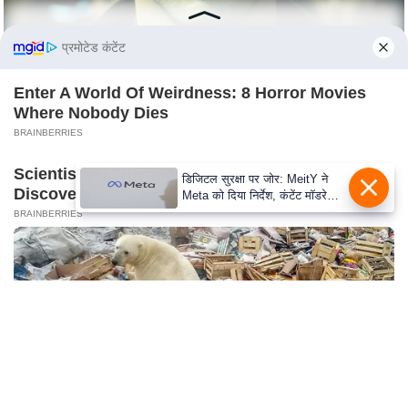
n
d
प्रमोटेड कंटेंट
r
o
Enter A World Of Weirdness: 8 Horror Movies
i
Where Nobody Dies
d
BRAINBERRIES
A
Scientists Happened Upon The Most Terrifying
p
डिजिटल सुरक्षा पर जोर: MeitY ने
Discovery
Meta को दिया निर्देश, कंटेंट मॉडरेशन
p
मजबूत करे
BRAINBERRIES