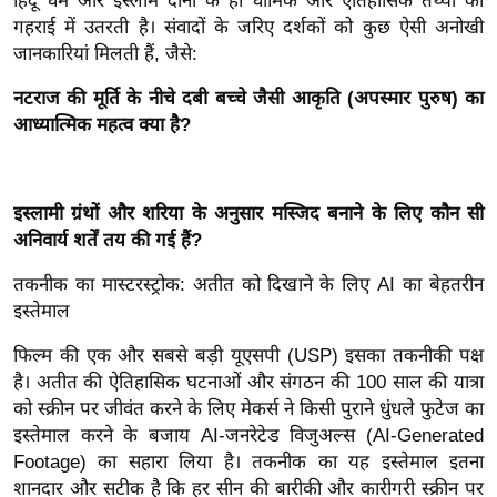
ड
हिंदू धर्म और इस्लाम दोनों के ही धार्मिक और ऐतिहासिक तथ्यों की
गहराई में उतरती है। संवादों के जरिए दर्शकों को कुछ ऐसी अनोखी
हॉ
जानकारियां मिलती हैं, जैसे:
ली
वु
नटराज की मूर्ति के नीचे दबी बच्चे जैसी आकृति (अपस्मार पुरुष) का
ड
आध्यात्मिक महत्व क्या है?
फि
ल्म
स
इस्लामी ग्रंथों और शरिया के अनुसार मस्जिद बनाने के लिए कौन सी
अनिवार्य शर्तें तय की गई हैं?
मी
क्षा
तकनीक का मास्टरस्ट्रोक: अतीत को दिखाने के लिए AI का बेहतरीन
B
इस्तेमाल
r
फिल्म की एक और सबसे बड़ी यूएसपी (USP) इसका तकनीकी पक्ष
e
है। अतीत की ऐतिहासिक घटनाओं और संगठन की 100 साल की यात्रा
a
को स्क्रीन पर जीवंत करने के लिए मेकर्स ने किसी पुराने धुंधले फुटेज का
k
इस्तेमाल करने के बजाय AI-जनरेटेड विजुअल्स (AI-Generated
i
Footage) का सहारा लिया है। तकनीक का यह इस्तेमाल इतना
n
शानदार और सटीक है कि हर सीन की बारीकी और कारीगरी स्क्रीन पर