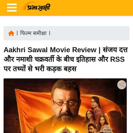
|
फिल्म समीक्षा
|
ता
Aakhri Sawal Movie Review | संजय दत्त
ज़ा
ख
और नमाशी चक्रवर्ती के बीच इतिहास और RSS
ब
पर तथ्यों से भरी कड़क बहस
र
रा
ष्ट्री
य
अं
त
र्रा
ष्ट्री