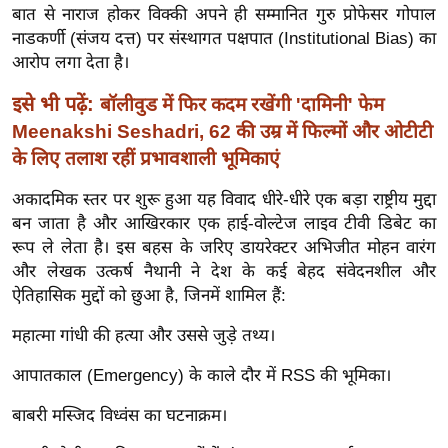
ख्सि
बात से नाराज होकर विक्की अपने ही सम्मानित गुरु प्रोफेसर गोपाल
य
नाडकर्णी (संजय दत्त) पर संस्थागत पक्षपात (Institutional Bias) का
त
आरोप लगा देता है।
यं
इसे भी पढ़ें:
बॉलीवुड में फिर कदम रखेंगी 'दामिनी' फेम
ग
Meenakshi Seshadri, 62 की उम्र में फिल्मों और ओटीटी
इं
के लिए तलाश रहीं प्रभावशाली भूमिकाएं
डि
या
अकादमिक स्तर पर शुरू हुआ यह विवाद धीरे-धीरे एक बड़ा राष्ट्रीय मुद्दा
बन जाता है और आखिरकार एक हाई-वोल्टेज लाइव टीवी डिबेट का
सा
रूप ले लेता है। इस बहस के जरिए डायरेक्टर अभिजीत मोहन वारंग
हि
और लेखक उत्कर्ष नैथानी ने देश के कई बेहद संवेदनशील और
त्य
ऐतिहासिक मुद्दों को छुआ है, जिनमें शामिल हैं:
ज
ग
महात्मा गांधी की हत्या और उससे जुड़े तथ्य।
त
आपातकाल (Emergency) के काले दौर में RSS की भूमिका।
ऑ
टो
बाबरी मस्जिद विध्वंस का घटनाक्रम।
व