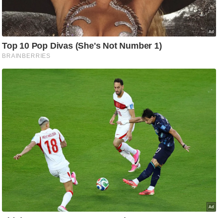
ति
ष
प्र
भु
म
हि
मा
/
ध
र्म
स्थ
ल
व्र
त
त्यो
हा
र