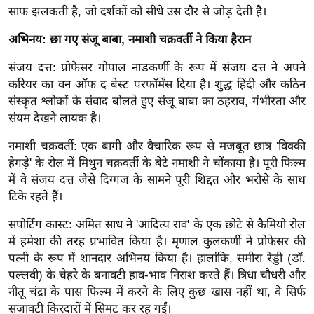
g
साफ झलकती है, जो दर्शकों को सीधे उस दौर से जोड़ देती है।
N
अभिनय: छा गए संजू बाबा, नमाशी चक्रवर्ती ने किया हैरान
e
w
संजय दत्त: प्रोफेसर गोपाल नाडकर्णी के रूप में संजय दत्त ने अपने
s
करियर का वन ऑफ द बेस्ट परफॉर्मेंस दिया है। शुद्ध हिंदी और कठिन
ला
संस्कृत श्लोकों के संवाद बोलते हुए संजू बाबा का ठहराव, गंभीरता और
संयम देखने लायक है।
इ
फ
नमाशी चक्रवर्ती: एक बागी और वैचारिक रूप से मजबूत छात्र 'विक्की
स्टा
हेगड़े' के रोल में मिथुन चक्रवर्ती के बेटे नमाशी ने चौंकाया है। पूरी फिल्म
इ
में वे संजय दत्त जैसे दिग्गज के सामने पूरी शिद्दत और भरोसे के साथ
ल
टिके रहते हैं।
टे
सपोर्टिंग कास्ट: अमित साध ने 'आदित्य राव' के एक छोटे से कैमियो रोल
क्नॉ
में हमेशा की तरह प्रभावित किया है। मृणाल कुलकर्णी ने प्रोफेसर की
लॉ
पत्नी के रूप में शानदार अभिनय किया है। हालांकि, समीरा रेड्डी (डॉ.
जी
पल्लवी) के चेहरे के बनावटी हाव-भाव निराश करते हैं। त्रिधा चौधरी और
ब्यू
नीतू चंद्रा के पास फिल्म में करने के लिए कुछ खास नहीं था, वे सिर्फ
टी
सजावटी किरदारों में सिमट कर रह गईं।