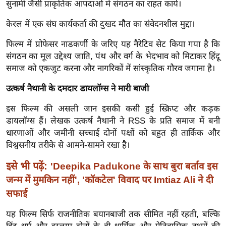
सुनामी जैसी प्राकृतिक आपदाओं में संगठन का राहत कार्य।
र्ल्ड
न्यू
केरल में एक संघ कार्यकर्ता की दुखद मौत का संवेदनशील मुद्दा।
ज
फिल्म में प्रोफेसर नाडकर्णी के जरिए यह नैरेटिव सेट किया गया है कि
ब्री
संगठन का मूल उद्देश्य जाति, पंथ और वर्ग के भेदभाव को मिटाकर हिंदू
फ
समाज को एकजुट करना और नागरिकों में सांस्कृतिक गौरव जगाना है।
म
उत्कर्ष नैथानी के दमदार डायलॉग्स ने मारी बाजी
नो
रं
इस फिल्म की असली जान इसकी कसी हुई स्क्रिप्ट और कड़क
ज
डायलॉग्स हैं। लेखक उत्कर्ष नैथानी ने RSS के प्रति समाज में बनी
न
धारणाओं और जमीनी सच्चाई दोनों पक्षों को बहुत ही तार्किक और
ज
विश्वसनीय तरीके से आमने-सामने रखा है।
ग
इसे भी पढ़ें:
'Deepika Padukone के साथ बुरा बर्ताव इस
त
जन्म में मुमकिन नहीं', 'कॉकटेल' विवाद पर Imtiaz Ali ने दी
बॉ
सफाई
ली
वु
यह फिल्म सिर्फ राजनीतिक बयानबाजी तक सीमित नहीं रहती, बल्कि