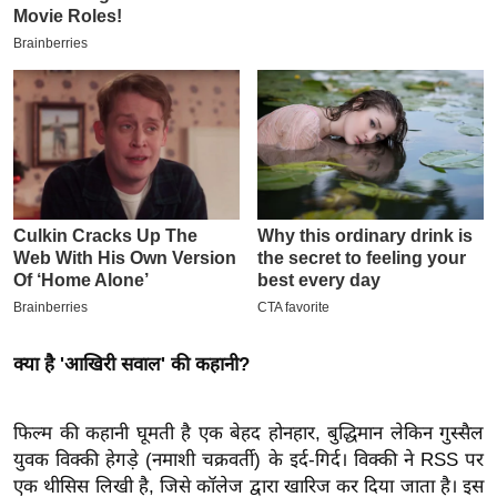
इ
म
ई
-
पे
प
र
मि
सा
ल
बे
क्या है 'आखिरी सवाल' की कहानी?
मि
सा
फिल्म की कहानी घूमती है एक बेहद होनहार, बुद्धिमान लेकिन गुस्सैल
ल
युवक विक्की हेगड़े (नमाशी चक्रवर्ती) के इर्द-गिर्द। विक्की ने RSS पर
श
एक थीसिस लिखी है, जिसे कॉलेज द्वारा खारिज कर दिया जाता है। इस