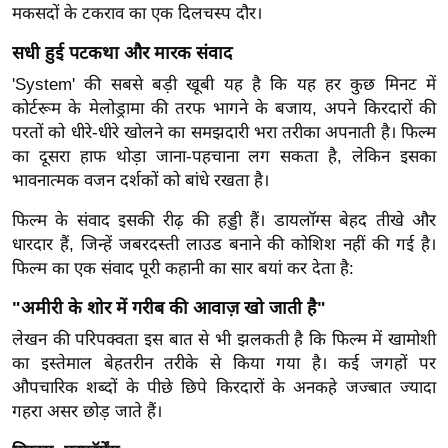
मकसदों के टकराव का एक दिलचस्प दौर।
र्ल्ड
न्यू
सधी हुई पटकथा और मारक संवाद
ज
'System' की सबसे बड़ी खूबी यह है कि यह हर कुछ मिनट में
ब्री
कोर्टरूम के मेलोड्रामा की तरफ भागने के बजाय, अपने किरदारों की
फ
परतों को धीरे-धीरे खोलने का समझदारी भरा तरीका अपनाती है। फिल्म
म
का दूसरा हाफ थोड़ा जाना-पहचाना लग सकता है, लेकिन इसका
भावनात्मक वजन दर्शकों को बांधे रखता है।
नो
रं
फिल्म के संवाद इसकी रीढ़ की हड्डी हैं। डायलॉग्स बेहद तीखे और
ज
धारदार हैं, जिन्हें जबरदस्ती लाउड बनाने की कोशिश नहीं की गई है।
न
फिल्म का एक संवाद पूरी कहानी का सार बयां कर देता है:
ज
"अमीरी के शोर में गरीब की आवाज़ खो जाती है"
ग
त
लेखन की परिपक्वता इस बात से भी झलकती है कि फिल्म में खामोशी
का इस्तेमाल बेहतरीन तरीके से किया गया है। कई जगहों पर
बॉ
औपचारिक शब्दों के पीछे छिपे किरदारों के अनकहे जज्बात ज्यादा
ली
गहरा असर छोड़ जाते हैं।
वु