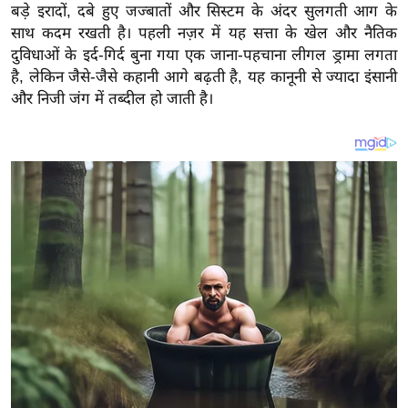
य
बड़े इरादों, दबे हुए जज्बातों और सिस्टम के अंदर सुलगती आग के
ब
साथ कदम रखती है। पहली नज़र में यह सत्ता के खेल और नैतिक
दुविधाओं के इर्द-गिर्द बुना गया एक जाना-पहचाना लीगल ड्रामा लगता
ज
है, लेकिन जैसे-जैसे कहानी आगे बढ़ती है, यह कानूनी से ज्यादा इंसानी
ट
और निजी जंग में तब्दील हो जाती है।
खे
ल
क्रि
के
ट
I
P
L
2
0
2
6
क्रा