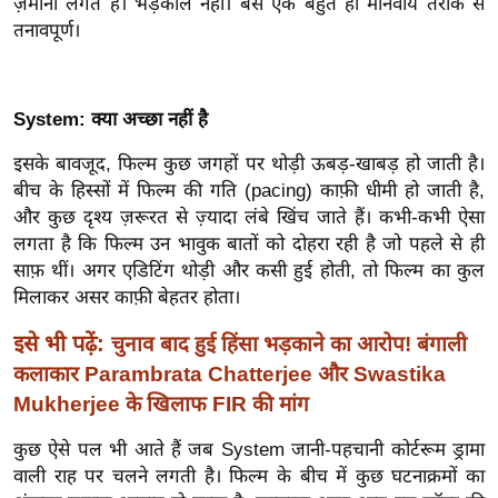
ट
ज़मीनी लगते हैं। भड़कीले नहीं। बस एक बहुत ही मानवीय तरीके से
ने
तनावपूर्ण।
स
मं
त्रा
System: क्या अच्छा नहीं है
रि
इसके बावजूद, फिल्म कुछ जगहों पर थोड़ी ऊबड़-खाबड़ हो जाती है।
ले
बीच के हिस्सों में फिल्म की गति (pacing) काफ़ी धीमी हो जाती है,
श
और कुछ दृश्य ज़रूरत से ज़्यादा लंबे खिंच जाते हैं। कभी-कभी ऐसा
न
लगता है कि फिल्म उन भावुक बातों को दोहरा रही है जो पहले से ही
शि
साफ़ थीं। अगर एडिटिंग थोड़ी और कसी हुई होती, तो फिल्म का कुल
प
मिलाकर असर काफ़ी बेहतर होता।
रा
इसे भी पढ़ें:
चुनाव बाद हुई हिंसा भड़काने का आरोप! बंगाली
ज
कलाकार Parambrata Chatterjee और Swastika
नी
Mukherjee के खिलाफ FIR की मांग
ति
कुछ ऐसे पल भी आते हैं जब System जानी-पहचानी कोर्टरूम ड्रामा
वि
वाली राह पर चलने लगती है। फिल्म के बीच में कुछ घटनाक्रमों का
श्ले