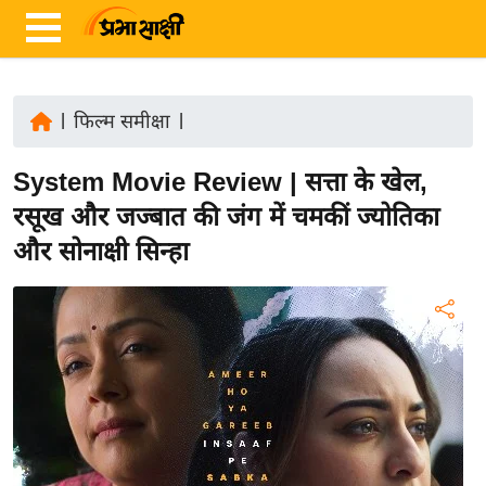
|
फिल्म समीक्षा
|
ता
System Movie Review | सत्ता के खेल,
ज़ा
ख
रसूख और जज्बात की जंग में चमकीं ज्योतिका
ब
और सोनाक्षी सिन्हा
र
रा
ष्ट्री
य
अं
त
र्रा
ष्ट्री