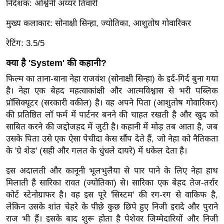
निर्देशक: अश्विनी अय्यर तिवारी
ख्सि
य
मुख्य कलाकार: सोनाक्षी सिन्हा, ज्योतिका, आशुतोष गोवारिकर
त
रेटिंग: 3.5/5
यं
ग
क्या है 'System' की कहानी?
इं
फिल्म का ताना-बाना नेहा राजवंश (सोनाक्षी सिन्हा) के इर्द-गिर्द बुना गया
डि
है। नेहा एक बेहद महत्वाकांक्षी और आत्मविश्वास से भरी पब्लिक
या
प्रॉसिक्यूटर (सरकारी वकील) है। वह अपने पिता (आशुतोष गोवारिकर)
सा
की प्रतिष्ठित लॉ फर्म में पार्टनर बनने की चाहत रखती है और खुद को
हि
साबित करने की जद्दोजहद में जुटी है। कहानी में मोड़ तब आता है, जब
त्य
उसके पिता उसे एक ऐसा पेचीदा केस सौंप देते हैं, जो नेहा को नैतिकता
के 'ग्रे शेड' (सही और गलत के धुंधले दायरे) में धकेल देता है।
ज
ग
इस अदालती और कानूनी भूलभुलैया से पार पाने के लिए नेहा हाथ
त
मिलाती है सारिका रावत (ज्योतिका) से। सारिका एक बेहद तेज-तर्रार
ऑ
कोर्ट स्टेनोग्राफर है। वह इस पूरे 'सिस्टम' की रग-रग से वाकिफ है,
टो
लेकिन उसके शांत चेहरे के पीछे कुछ छिपे हुए निजी इरादे और पुराने
राज भी हैं। इसके बाद शुरू होता है पेशेवर जिम्मेदारियों और निजी
व