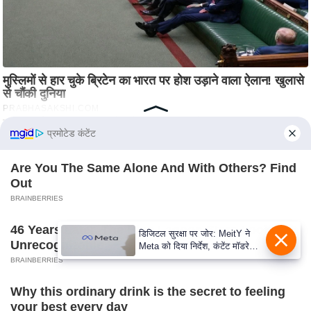
प्रमोटेड कंटेंट
Are You The Same Alone And With Others? Find
Out
BRAINBERRIES
46 Years Later, The Blue Lagoon Stars Look
Unrecognizable
BRAINBERRIES
Why this ordinary drink is the secret to feeling
your best every day