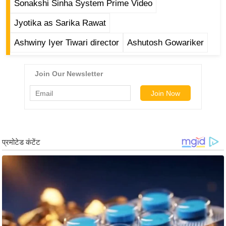
ति
Sonakshi Sinha System Prime Video
ष
Jyotika as Sarika Rawat
प्र
Ashwiny Iyer Tiwari director
Ashutosh Gowariker
भु
म
हि
मा
/
ध
र्म
स्थ
ल
व्र
त
त्यो
हा
र