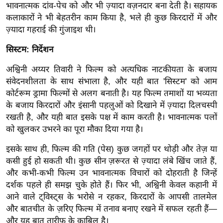
g
भावनात्मक दांव-पेच को और भी ज़्यादा वज़नदार बना देती है। सहायक
N
कलाकारों ने भी बेहतरीन काम किया है, भले ही कुछ किरदारों में और
ज़्यादा गहराई की गुंजाइश थी।
e
w
सिस्टम: निर्देशन
s
अश्विनी अय्यर तिवारी ने फिल्म को अत्यधिक नाटकीयता के बजाय
ला
संवेदनशीलता के साथ संभाला है, और यही बात 'सिस्टम' को आम
इ
कोर्टरूम ड्रामा फिल्मों से अलग बनाती है। यह फिल्म तमाशों या भव्यता
फ
के बजाय किरदारों और इंसानी पहलुओं को दिखाने में ज़्यादा दिलचस्पी
स्टा
रखती है, और यही बात इसके पक्ष में काम करती है। भावनात्मक पलों
इ
को खुलकर उभरने का पूरा मौका दिया गया है।
ल
इसके साथ ही, फिल्म की गति (पेस) कुछ जगहों पर थोड़ी और तेज़ या
टे
कसी हुई हो सकती थी। कुछ सीन ज़रूरत से ज़्यादा लंबे खिंच जाते हैं,
क्नॉ
और कभी-कभी फिल्म उन भावनात्मक विचारों को दोहराती है जिन्हें
लॉ
दर्शक पहले ही समझ चुके होते हैं। फिर भी, अश्विनी केवल कहानी में
जी
आने वाले ट्विस्ट्स के भरोसे न रहकर, किरदारों के आपसी तालमेल
ब्यू
और बातचीत के ज़रिए फिल्म में तनाव बनाए रखने में सफल रहती हैं—
टी
और यह बात तारीफ़ के काबिल है।