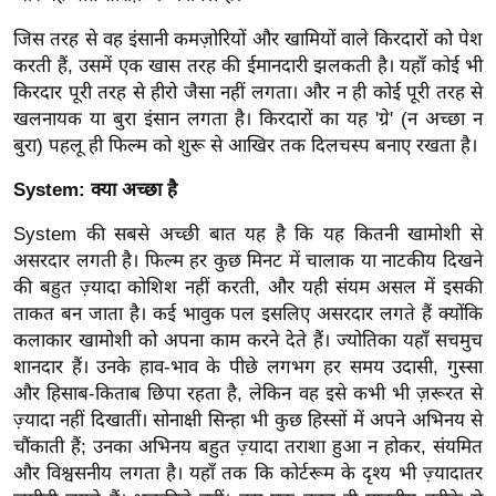
/
जिस तरह से वह इंसानी कमज़ोरियों और खामियों वाले किरदारों को पेश
फै
करती हैं, उसमें एक खास तरह की ईमानदारी झलकती है। यहाँ कोई भी
श
किरदार पूरी तरह से हीरो जैसा नहीं लगता। और न ही कोई पूरी तरह से
न
खलनायक या बुरा इंसान लगता है। किरदारों का यह 'ग्रे' (न अच्छा न
घ
बुरा) पहलू ही फिल्म को शुरू से आखिर तक दिलचस्प बनाए रखता है।
रे
System: क्या अच्छा है
लू
नु
System की सबसे अच्छी बात यह है कि यह कितनी खामोशी से
स्खे
असरदार लगती है। फिल्म हर कुछ मिनट में चालाक या नाटकीय दिखने
की बहुत ज़्यादा कोशिश नहीं करती, और यही संयम असल में इसकी
प
ताकत बन जाता है। कई भावुक पल इसलिए असरदार लगते हैं क्योंकि
र्य
कलाकार खामोशी को अपना काम करने देते हैं। ज्योतिका यहाँ सचमुच
ट
शानदार हैं। उनके हाव-भाव के पीछे लगभग हर समय उदासी, गुस्सा
न
और हिसाब-किताब छिपा रहता है, लेकिन वह इसे कभी भी ज़रूरत से
स्थ
ज़्यादा नहीं दिखातीं। सोनाक्षी सिन्हा भी कुछ हिस्सों में अपने अभिनय से
ल
चौंकाती हैं; उनका अभिनय बहुत ज़्यादा तराशा हुआ न होकर, संयमित
फि
और विश्वसनीय लगता है। यहाँ तक कि कोर्टरूम के दृश्य भी ज़्यादातर