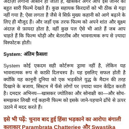
अंदाज़ा लगाना आसान हो जाता है, खासकर अगर आप इस जॉनर की
ष
बहुत सारी फिल्में देखते हैं। कुछ सहायक किरदारों को भी ठीक से गढ़ा
ण
नहीं गया है; ऐसा लगता है जैसे वे सिर्फ़ मुख्य कहानी को आगे बढ़ाने के
स
लिए ही मौजूद हैं। और जहाँ एक तरफ फिल्म को अपने शांत और सूक्ष्म
म
अंदाज़ से फ़ायदा होता है, वहीं कुछ पल ऐसे भी आते हैं जब आप
सा
चाहते हैं कि फिल्म थोड़ी और बेतरतीब और भावनात्मक रूप से ज़्यादा
म
विस्फोटक होती।
यि
System: अंतिम फ़ैसला
क
मा
System कोई एकदम सही कोर्टरूम ड्रामा नहीं है, लेकिन यह
भावनात्मक रूप से काफ़ी दिलचस्प है। यह इसलिए सफल होती है
तृ
क्योंकि यह कानूनी दुनिया को एक भड़कीले युद्ध के मैदान की तरह
भू
दिखाने के बजाय, सिस्टम में फँसे लोगों पर ज़्यादा ध्यान केंद्रित करती
मि
है। दमदार अभिनय—खासकर ज्योतिका और सोनाक्षी का—और सोच-
स्तं
समझकर लिखी गई कहानी फिल्म को इसके जाने-पहचाने ढाँचे से ऊपर
भ
उठाने में मदद करते हैं।
ए
इसे भी पढ़ें:
चुनाव बाद हुई हिंसा भड़काने का आरोप! बंगाली
म
कलाकार Parambrata Chatterjee और Swastika
.