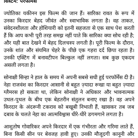
ड
सिस्टम: परफॉर्मेंस
हॉ
ज्योतिका यकीनन इस फिल्म की जान हैं। सारिका रावत के रूप में
ली
उनका किरदार बेहद जीवंत और स्वाभाविक लगता है। वह ताकत,
वु
संवेदनशीलता और होशियारी को इतनी सहजता से एक साथ पेश करती
ड
हैं कि आप कभी पूरी तरह समझ नहीं पाते कि सारिका क्या सोच रही है;
फि
और यही बात देखने में बेहद दिलचस्प लगती है। पूरी फिल्म के दौरान,
उनके शांत और संयमित चेहरे के पीछे एक गहरा दर्द छिपा रहता है।
ल्म
उनकी एक्टिंग में बनावटीपन बिल्कुल नहीं लगता। सब कुछ एकदम
स
असली लगता है।
मी
क्षा
सोनाक्षी सिन्हा ने हाल के समय में अपनी सबसे सधी हुई परफॉर्मेंस दी है।
B
नेहा राजवंश का किरदार आसानी से बहुत ज़्यादा रूखा या बहुत ज़्यादा
ग्लैमरस हो सकता था, लेकिन सोनाक्षी ने अधिकार और भावनात्मक
r
उथल-पुथल के बीच एक बेहतरीन संतुलन बनाए रखा है। वह अपने
e
किरदार के अंदरूनी टकराव को बखूबी निभाती हैं, खासकर तब जब
a
दबाव के चलते नेहा का आत्मविश्वास धीरे-धीरे डगमगाने लगता है।
k
i
आशुतोष गोवारिकर अपने किरदार में एक गंभीरता और गरिमा लाते हैं,
n
बिना किसी सीन पर बेवजह हावी हुए। उनकी मौजूदगी कानूनी और