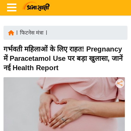
|
फिटनेस मंत्रा
|
ता
गर्भवती महिलाओं के लिए राहत! Pregnancy
ज़ा
ख
में Paracetamol Use पर बड़ा खुलासा, जानें
ब
नई Health Report
र
रा
ष्ट्री
य
अं
त
र्रा
ष्ट्री