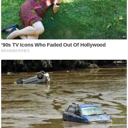
ट
ने
स
मं
त्रा
रि
ले
श
न
शि
प
रा
ज
नी
ति
वि
श्ले