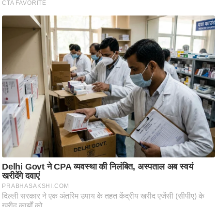
ति
ष
प्र
भु
म
हि
मा
/
ध
र्म
स्थ
ल
व्र
त
त्यो
हा
र