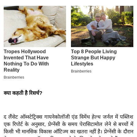
इ
म
ई
-
पे
प
र
मि
सा
ल
क्या कहती है रिसर्च?
बे
मि
सा
द लैंसेट ऑब्स्टेट्रिक्स गायनेकोलॉजी एंड विमेंथ हेल्थ जर्नल में पब्लिश
ल
एक रिपोर्ट के अनुसार, प्रेग्नेंसी के समय पेरासिटामोल लेने से बच्चों में
श
किसी भी मानसिक विकास ऑटिज्म का खतरा नहीं है। प्रेग्नेंसी के दौरान