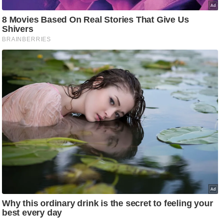
आ
र
.
आ
ई
.
चा
य
प
र
स
मी
क्षा
ध
र्म
ज्यो