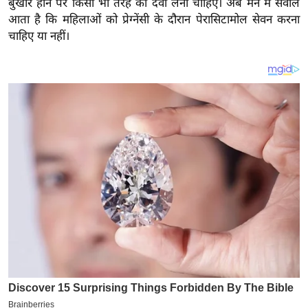
बुखार होने पर किसी भी तरह की दवा लेना चाहिए। अब मन में सवाल
य
आता है कि महिलाओं को प्रेग्नेंसी के दौरान पेरासिटामोल सेवन करना
ब
चाहिए या नहीं।
ज
ट
खे
ल
क्रि
के
ट
I
P
L
2
0
2
6
क्रा