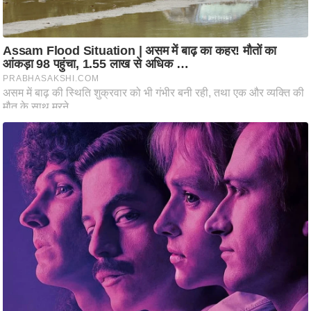
ष
ण
स
म
सा
म
यि
क
मा
तृ
भू
मि
स्तं
भ
ए
म
.