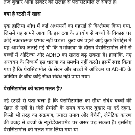
तेज बुखार आना डॉक्टर की सलाह से पेरासिटामोल ले सकते हैं।
ख्सि
य
क्या है स्टडी में खास
त
एक हालिया शोध में कई अध्ययनों का गहराई से विश्लेषण किया गया,
यं
जिसमें यह सामने आया कि इस दवा के उपयोग से बच्चों के विकास पर
ग
कोई नकारात्मक प्रभाव नहीं पड़ता। कुछ वर्ष पहले आई कुछ रिपोर्ट्स में
इं
यह आशंका जताई गई थी कि गर्भावस्था के दौरान पेरासिटामोल लेने से
डि
बच्चों में ऑटिज्म और ADHD का खतरा बढ़ सकता है। हालांकि, नए
या
अध्ययन के निष्कर्ष इस धारणा का समर्थन नहीं करते। इसमें स्पष्ट किया
सा
गया है कि पेरासिटामोल के सेवन और बच्चों में ऑटिज्म या ADHD के
हि
जोखिम के बीच कोई सीधा संबंध नहीं पाया गया।
त्य
पेरासिटामोल को खाना गलत है?
ज
ग
नई स्टडी से पता चला है कि पेरासिटामोल का सीधा संबंध बच्चों की
त
सेहत से नहीं है। जैसे प्रेग्नंसी के समय बार-बार बुखार या दर्द रहना,
किसी भी तरह का संक्रमण, ज्यादा तनाव और बेचैनी, जेनेटिक कारण
ऑ
की वजह से बच्चों के न्यूरोडेवलपमेंट पर असर पड़ सकता है। इसलिए
टो
पेरासिटामोल को गलत मान लिया गया था।
व