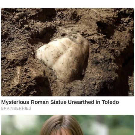
g
N
e
w
s
ला
इ
फ
स्टा
इ
ल
टे
क्नॉ
लॉ
जी
ब्यू
टी