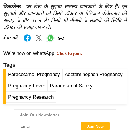
र्ल्ड
डिस्क्लेमर:
इस लेख के सुझाव सामान्य जानकारी के लिए हैं। इन
सुझावों और जानकारी को किसी डॉक्टर या मेडिकल प्रोफेशनल की
न्यू
सलाह के तौर पर न लें। किसी भी बीमारी के लक्षणों की स्थिति में
ज
डॉक्टर की सलाह जरूर लें।
ब्री
फ
शेयर करें
म
नो
We're now on WhatsApp.
Click to join.
रं
Tags
ज
Paracetamol Pregnancy
Acetaminophen Pregnancy
न
ज
Pregnancy Fever
Paracetamol Safety
ग
Pregnancy Research
त
बॉ
ली
वु