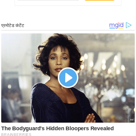
ड
हॉ
ली
वु
ड
फि
ल्म
स
मी
क्षा
B
r
e
a
k
i
n