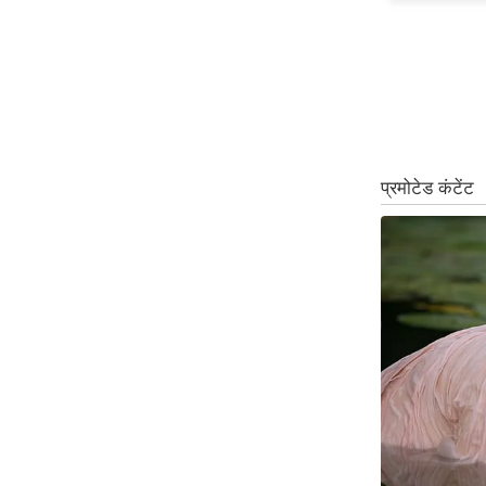
Code Of Ethics
RSS
Our Team
Expert Panel
Loksabhachunav
Android App