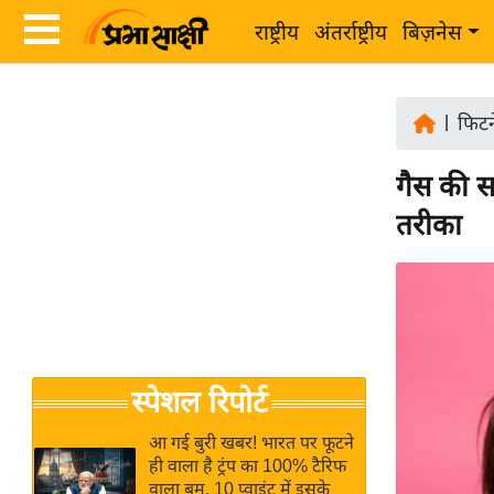
राष्ट्रीय
अंतर्राष्ट्रीय
बिज़नेस
Latest
ता
News
|
फिटने
ज़ा
in
ख
गैस की स
Hindi
ब
तरीका
र
Hindi
राष्ट्रीय
News
अंतर्राष्ट्रीय
Live
बिज़नेस
उद्योग
Breaking
स्पेशल रिपोर्ट
जगत
News in
विशेषज्ञ
Hindi
आ गई बुरी खबर! भारत पर फूटने
राय
ही वाला है ट्रंप का 100% टैरिफ
वाला बम, 10 प्वाइंट में इसके