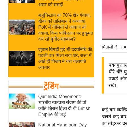
बजट
Hindi
असर को समझें
खेल
News
बलूचिस्तान का 70% क्षेत्र गंवाया,
क्रिकेट
खैबर को तालिबान ने कब्जाया,
Hindi
IPL
PoK में गोलियों से आवाज को
दबाया, किस पाकिस्तान पर हुकूमत
Videos
2026
कर रहे मुनीर-शहबाज?
क्राइम
मिताली जैन
। A
जुबान बिगड़ी हुई थी उदयनिधि की,
ई-पेपर
पहली बार मिला सवा शेर, सत्ता में
मिसाल बेमिसाल
आते ही विजय ने धरा थलापति
पवनमुक्ता
अवतार
शख्सियत
धीरे धीरे 
यंग इंडिया
पकड़ें और
ट्रेंडिंग
रखें।
साहित्य जगत
ऑटो वर्ल्ड
Quit India Movement:
भारतीय स्वतंत्रता संग्राम की वो
न्यूज ब्रीफ
क्रांति जिसने हिला दी थी British
कई बार व्यक्
मनोरंजन जगत
Empire की जड़ें
चलते कई बार 
बॉलीवुड
को तोड़कर उसे
National Handloom Day