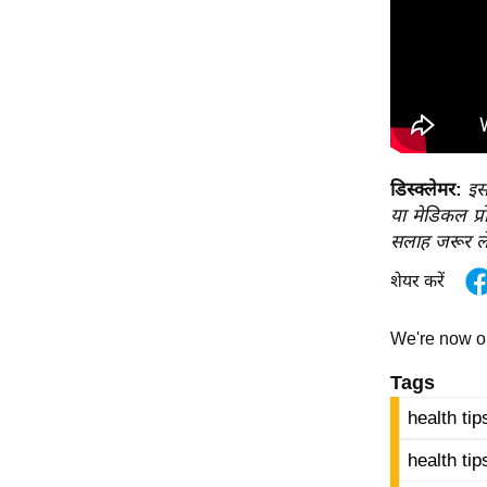
ऑडियो
इंफ़ोग्राफ़िक
राज्यों से
शहरों से
वेब स्टोरी
डिस्क्लेमर:
इस
कार्टून
या मेडिकल प्र
Short
सलाह जरूर ले
Videos
शेयर करें
iOS App
About us
We're now 
Contact Editor
Tags
Advertise
health tip
Privacy Policy
Grievance
health tip
Redressal