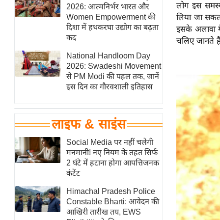
लोग इस समस्य
हॉलीवुड
2026: आत्मनिर्भर भारत और
Women Empowerment की
लिया जा सकता
फिल्म समीक्षा
दिशा में हथकरघा उद्योग का बढ़ता
इसके अलावा गै
Breaking
कद
चलिए जानते है
News
National Handloom Day
लाइफस्टाइल
2026: Swadeshi Movement
से PM Modi की पहल तक, जानें
टेक्नॉलॉजी
इस दिन का गौरवशाली इतिहास
ब्यूटी/फैशन
घरेलू नुस्खे
लाइफ & साइंस
पर्यटन स्थल
फिटनेस मंत्रा
Social Media पर नहीं चलेगी
मनमानी! नए नियम के तहत सिर्फ
रिलेशनशिप
2 घंटे में हटाना होगा आपत्तिजनक
राजनीति
कंटेंट
विश्लेषण
Himachal Pradesh Police
समसामयिक
Constable Bharti: आवेदन की
आखिरी तारीख तय, EWS
मातृभूमि