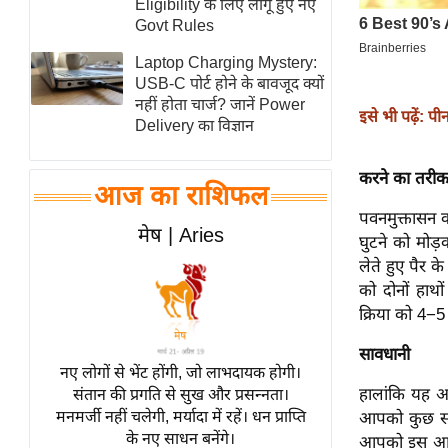
Eligibility के लिए लागू हुए नए
स्तंभ
Govt Rules
एम.
Laptop Charging Mystery:
आर.
USB-C पोर्ट होने के बावजूद क्यों
नहीं होता चार्ज? जानें Power
आई.
इसे भी पढ़ें: 
Delivery का विज्ञान
चाय पर
समीक्षा
करने का तरीक
आज का राशिफल
धर्म
पवनमुक्तासन क
ज्योतिष
मेष | Aries
घुटने को मोड़
प्रभु
लेते हुए पैर 
महिमा/
को दोनों हाथो
धर्मस्थल
क्रिया को 4−5
व्रत
सावधानी
त्योहार
नए लोगों से भेंट होंगी, जो लाभदायक होगी।
हालांकि यह 
संतान की प्रगति से सुख और प्रसन्नता।
राशिफल
मनमर्जी नहीं चलेगी, मर्यादा में रहें। धन प्राप्ति
आपको कुछ सा
विशेष
के नए साधन बनेंगे।
आपको इस आसन