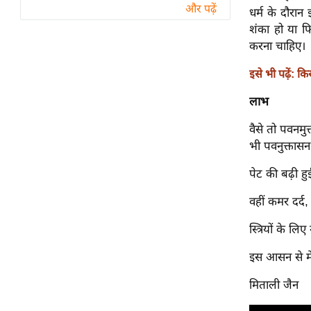
विश्लेषण
और पढ़ें
धर्म के दौरा
ट्रेंडिंग
शंका हो या फ
करना चाहिए।
Q
इसे भी पढ़ें: 
u
i
लाभ
c
वैसे तो पवनमु
k
भी पवनुक्तास
L
i
पेट की बढ़ी ह
n
k
वहीं कमर दर्द
s
स्त्रियों के ल
विधानसभा
इस आसन से मेर
चुनाव
फोटो
मिताली जैन
वीडियो