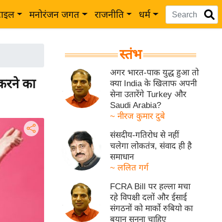
टाइल
मनोरंजन जगत
राजनीति
धर्म
स्तंभ
अगर भारत-पाक युद्ध हुआ तो
करने का
क्या India के खिलाफ अपनी
सेना उतारेंगे Turkey और
Saudi Arabia?
~ नीरज कुमार दुबे
संसदीय-गतिरोध से नहीं
चलेगा लोकतंत्र, संवाद ही है
समाधान
~ ललित गर्ग
FCRA Bill पर हल्ला मचा
रहे विपक्षी दलों और ईसाई
संगठनों को मार्को रुबियो का
बयान सुनना चाहिए