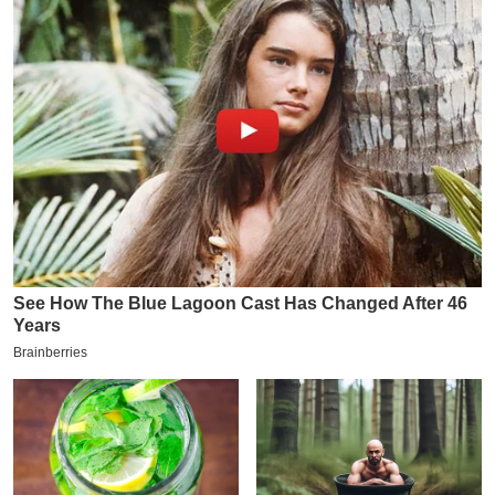
य
ब
ज
ट
खे
ल
क्रि
के
ट
I
P
L
2
0
2
6
क्रा