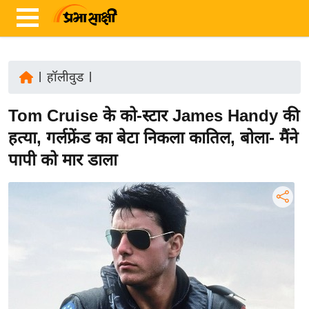
|
हॉलीवुड
|
ता
Tom Cruise के को-स्टार James Handy की
ज़ा
ख
हत्या, गर्लफ्रेंड का बेटा निकला कातिल, बोला- मैंने
ब
पापी को मार डाला
र
रा
ष्ट्री
य
अं
त
र्रा
ष्ट्री