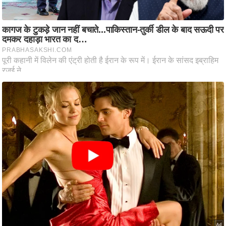
ष
ण
स
म
सा
म
यि
क
मा
तृ
भू
मि
स्तं
भ
ए
म
.