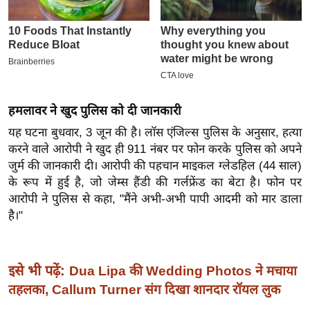
इ
म
ई
-
पे
प
हमलावर ने खुद पुलिस को दी जानकारी
र
यह घटना बुधवार, 3 जून की है। लॉस एंजिल्स पुलिस के अनुसार, हत्या
करने वाले आरोपी ने खुद ही 911 नंबर पर फोन करके पुलिस को अपने
मि
जुर्म की जानकारी दी। आरोपी की पहचान माइकल ग्लेडहिल (44 साल)
सा
के रूप में हुई है, जो जेम्स हैंडी की गर्लफ्रेंड का बेटा है। फोन पर
ल
आरोपी ने पुलिस से कहा, "मैंने अभी-अभी पापी आदमी को मार डाला
है।"
बे
मि
सा
इसे भी पढ़ें:
Dua Lipa की Wedding Photos ने मचाया
ल
तहलका, Callum Turner संग दिखा शानदार रॉयल लुक
श