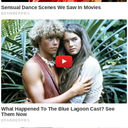
आ
र
.
आ
ई
.
चा
य
प
र
स
मी
क्षा
ध
र्म
ज्यो