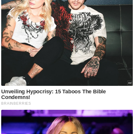
g
N
e
w
s
ला
इ
फ
स्टा
इ
ल
टे
क्नॉ
लॉ
जी
ब्यू
टी