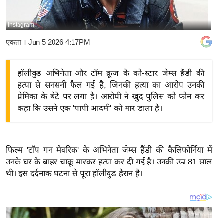
य
बि
Instagram
ज़
एकता
। Jun 5 2026 4:17PM
ने
स
हॉलीवुड अभिनेता और टॉम क्रूज के को-स्टार जेम्स हैंडी की
उ
हत्या से सनसनी फैल गई है, जिनकी हत्या का आरोप उनकी
द्यो
प्रेमिका के बेटे पर लगा है। आरोपी ने खुद पुलिस को फोन कर
ग
कहा कि उसने एक 'पापी आदमी' को मार डाला है।
ज
ग
त
फिल्म 'टॉप गन मेवरिक' के अभिनेता जेम्स हैंडी की कैलिफोर्निया में
वि
उनके घर के बाहर चाकू मारकर हत्या कर दी गई है। उनकी उम्र 81 साल
शे
थी। इस दर्दनाक घटना से पूरा हॉलीवुड हैरान है।
ष
ज्ञ
रा