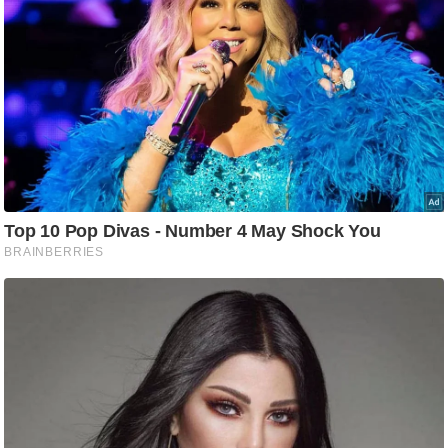
/
फै
श
न
घ
रे
लू
नु
स्खे
प
र्य
ट
न
स्थ
ल
फि