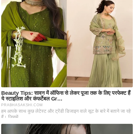
ति
ष
प्र
भु
म
हि
मा
/
ध
र्म
स्थ
ल
व्र
त
त्यो
हा
र