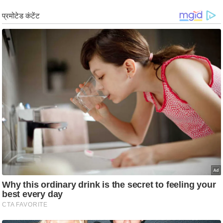
ड
हॉ
ली
वु
ड
फि
ल्म
स
मी
क्षा
B
r
e
a
k
i
n