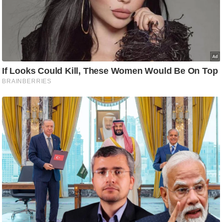
ट
ने
स
मं
त्रा
रि
ले
श
न
शि
प
रा
ज
नी
ति
वि
श्ले