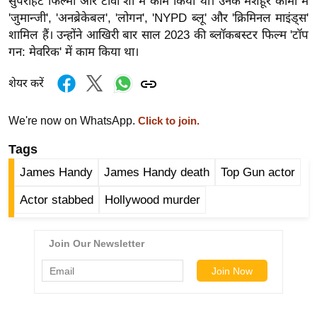
सुपरहिट फिल्मों और टीवी शो में काम किया था। उनके मशहूर कामों में
र्ल्ड
'जुमान्जी', 'अनब्रेकेबल', 'लोगन', 'NYPD ब्लू' और 'क्रिमिनल माइंड्स'
न्यू
शामिल हैं। उन्होंने आखिरी बार साल 2023 की ब्लॉकबस्टर फिल्म 'टॉप
ज
गन: मेवरिक' में काम किया था।
ब्री
शेयर करें
फ
म
We're now on WhatsApp.
Click to join.
नो
रं
Tags
ज
James Handy
James Handy death
Top Gun actor
न
Actor stabbed
Hollywood murder
ज
ग
त
बॉ
ली
वु