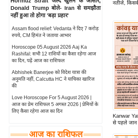
Hormuz Strait जल्द खुलने के आसार,
नतीजे, किसक
Donald Trump बोले- Iran से समझौता
स्तंभ
नहीं हुआ तो होगा 'बड़ा प्रहार'
एम.
आर.
Assam flood relief: Vedanta ने दिए 7 करोड़
आई.
रुपये, CM हिमंत ने जताया आभार
चाय पर
Horoscope 05 August 2026 Aaj Ka
समीक्षा
Rashifal: सभी 12 राशियों का कैसा रहेगा आज
धर्म
का दिन, पढ़ें आज का राशिफल
ज्योतिष
Abhishek Banerjee को विदेश यात्रा की
अनुमति नहीं, Calcutta HC ने याचिका खारिज
प्रभु
की
महिमा/
धर्मस्थल
Love Horoscope For 5 August 2026 |
आज का प्रेम राशिफल 5 अगस्त 2026 | प्रेमियों के
व्रत
लिए कैसा रहेगा आज का दिन
त्योहार
Kanwar Yatr
से पहले जान 
राशिफल
विशेष
आज का राशिफल