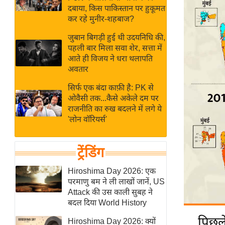
बजट
Hindi
दबाया, किस पाकिस्तान पर हुकूमत
खेल
News
कर रहे मुनीर-शहबाज?
क्रिकेट
जुबान बिगड़ी हुई थी उदयनिधि की,
Hindi
IPL
पहली बार मिला सवा शेर, सत्ता में
आते ही विजय ने धरा थलापति
Videos
2026
अवतार
क्राइम
सिर्फ एक बंदा काफ़ी है: PK से
ई-पेपर
ओवैसी तक...कैसे अकेले दम पर
मिसाल बेमिसाल
राजनीति का रुख बदलने में लगे ये
'लोन वॉरियर्स'
शख्सियत
यंग इंडिया
ट्रेंडिंग
साहित्य जगत
ऑटो वर्ल्ड
Hiroshima Day 2026: एक
परमाणु बम ने ली लाखों जानें, US
न्यूज ब्रीफ
Attack की उस काली सुबह ने
मनोरंजन जगत
बदल दिया World History
बॉलीवुड
पिछले
Hiroshima Day 2026: क्यों