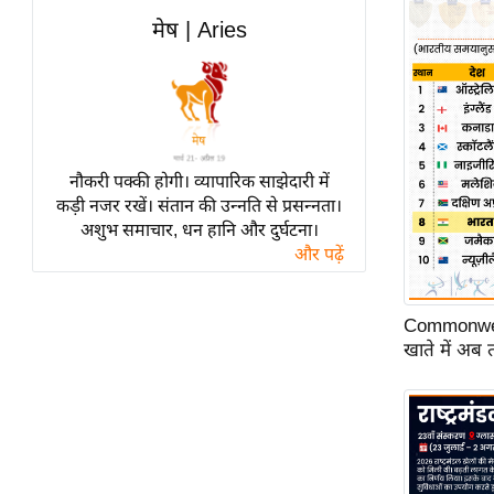
विश्लेषण
मेष | Aries
ट्रेंडिंग
Q
u
i
c
नौकरी पक्की होगी। व्यापारिक साझेदारी में
कड़ी नजर रखें। संतान की उन्नति से प्रसन्नता।
k
अशुभ समाचार, धन हानि और दुर्घटना।
L
और पढ़ें
i
n
k
Commonwea
s
खाते में अब
विधानसभा
चुनाव
फोटो
वीडियो