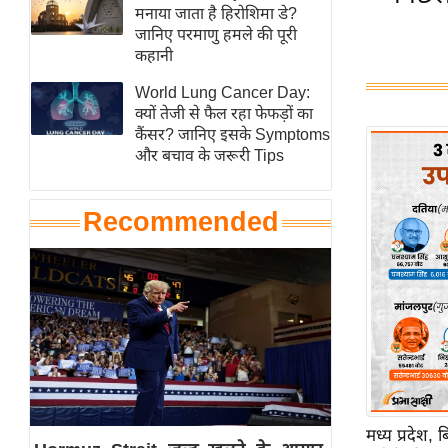
हॉलीवुड
मनाया जाता है हिरोशिमा डे?
जानिए परमाणु हमले की पूरी
फिल्म समीक्षा
कहानी
Breaking
World Lung Cancer Day:
News
क्यों तेजी से फैल रहा फेफड़ों का
लाइफस्टाइल
कैंसर? जानिए इसके Symptoms
और बचाव के जरूरी Tips
टेक्नॉलॉजी
ब्यूटी/फैशन
Recommended
घरेलू नुस्खे
पर्यटन स्थल
फिटनेस मंत्रा
रिलेशनशिप
राजनीति
विश्लेषण
समसामयिक
मध्य प्रदेश,
मातृभूमि