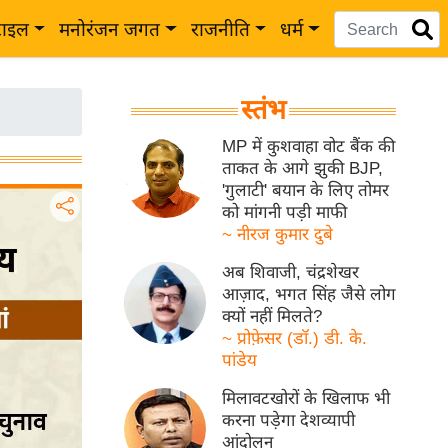
टाइल
मनोरंजन जगत
राजनीति
धर्म
स्तंभ
MP में कुशवाहा वोट बैंक की
ताकत के आगे झुकी BJP,
'गुलाटी' बयान के लिए तोमर
को मांगनी पड़ी माफी
~ नीरज कुमार दुबे
अब शिवाजी, चंद्रशेखर
आज़ाद, भगत सिंह जैसे लोग
क्यों नहीं मिलते?
~ प्रोफ़ेसर (डॉ.) डी. के.
पांडेय
मिलावटखोरों के खिलाफ भी
करना पड़ेगा देशव्यापी
आंदोलन