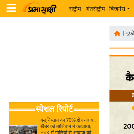
राष्ट्रीय
अंतर्राष्ट्रीय
बिज़नेस
Latest
ता
News
|
इंफ़
ज़ा
in
ख
Hindi
ब
र
Hindi
राष्ट्रीय
News
अंतर्राष्ट्रीय
Live
बिज़नेस
उद्योग
Breaking
स्पेशल रिपोर्ट
जगत
News in
विशेषज्ञ
Hindi
बलूचिस्तान का 70% क्षेत्र गंवाया,
राय
खैबर को तालिबान ने कब्जाया,
PoK में गोलियों से आवाज को