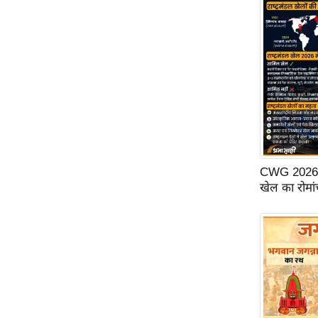
ऑडियो
इंफ़ोग्राफ़िक
राज्यों से
शहरों से
वेब स्टोरी
कार्टून
Short
Videos
CWG 2026: ग्ल
खेल का रोमां
iOS App
About us
Contact Editor
Advertise
Privacy Policy
Grievance
Redressal