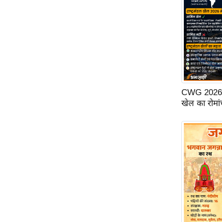
ऑडियो
इंफ़ोग्राफ़िक
राज्यों से
शहरों से
वेब स्टोरी
कार्टून
CWG 2026: ग्ल
Short
खेल का रोमां
Videos
iOS App
About us
Contact Editor
Advertise
Privacy Policy
Grievance
Redressal