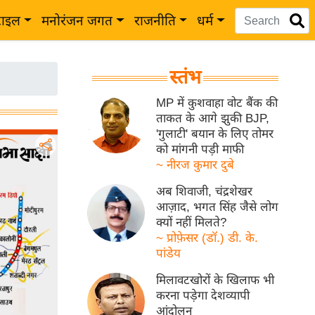
टाइल
मनोरंजन जगत
राजनीति
धर्म
स्तंभ
MP में कुशवाहा वोट बैंक की
ताकत के आगे झुकी BJP,
'गुलाटी' बयान के लिए तोमर
को मांगनी पड़ी माफी
~ नीरज कुमार दुबे
अब शिवाजी, चंद्रशेखर
आज़ाद, भगत सिंह जैसे लोग
क्यों नहीं मिलते?
~ प्रोफ़ेसर (डॉ.) डी. के.
पांडेय
मिलावटखोरों के खिलाफ भी
करना पड़ेगा देशव्यापी
आंदोलन