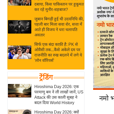
बजट
Hindi
दबाया, किस पाकिस्तान पर हुकूमत
खेल
News
कर रहे मुनीर-शहबाज?
क्रिकेट
जुबान बिगड़ी हुई थी उदयनिधि की,
Hindi
IPL
पहली बार मिला सवा शेर, सत्ता में
आते ही विजय ने धरा थलापति
Videos
2026
अवतार
क्राइम
सिर्फ एक बंदा काफ़ी है: PK से
ई-पेपर
ओवैसी तक...कैसे अकेले दम पर
मिसाल बेमिसाल
राजनीति का रुख बदलने में लगे ये
'लोन वॉरियर्स'
शख्सियत
यंग इंडिया
ट्रेंडिंग
साहित्य जगत
ऑटो वर्ल्ड
Hiroshima Day 2026: एक
परमाणु बम ने ली लाखों जानें, US
न्यूज ब्रीफ
नमो भ
Attack की उस काली सुबह ने
मनोरंजन जगत
बदल दिया World History
बॉलीवुड
Hiroshima Day 2026: क्यों