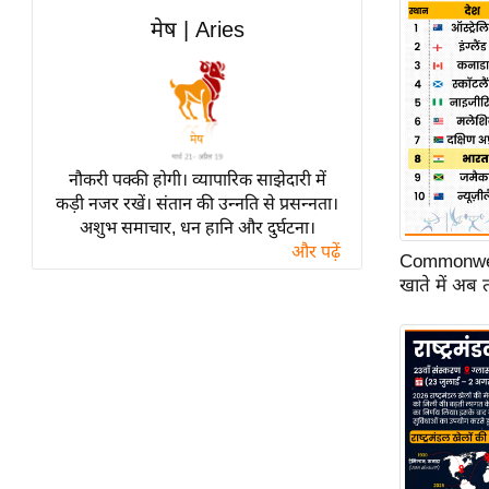
विश्लेषण
मेष | Aries
ट्रेंडिंग
Q
u
i
c
नौकरी पक्की होगी। व्यापारिक साझेदारी में
कड़ी नजर रखें। संतान की उन्नति से प्रसन्नता।
k
अशुभ समाचार, धन हानि और दुर्घटना।
L
और पढ़ें
i
Commonwea
n
खाते में अब
k
s
विधानसभा
चुनाव
फोटो
वीडियो