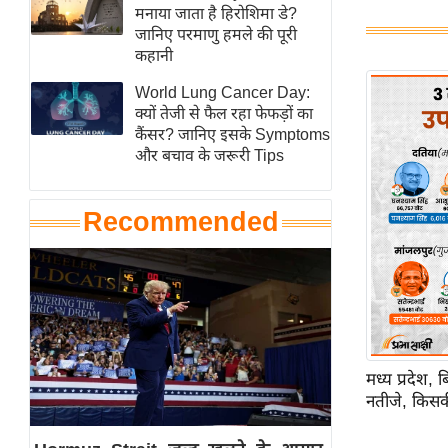
हॉलीवुड
मनाया जाता है हिरोशिमा डे?
जानिए परमाणु हमले की पूरी
फिल्म समीक्षा
कहानी
Breaking
World Lung Cancer Day:
News
क्यों तेजी से फैल रहा फेफड़ों का
लाइफस्टाइल
कैंसर? जानिए इसके Symptoms
और बचाव के जरूरी Tips
टेक्नॉलॉजी
ब्यूटी/फैशन
Recommended
घरेलू नुस्खे
पर्यटन स्थल
फिटनेस मंत्रा
रिलेशनशिप
राजनीति
मध्य प्रदेश,
विश्लेषण
नतीजे, किसक
समसामयिक
मातृभूमि