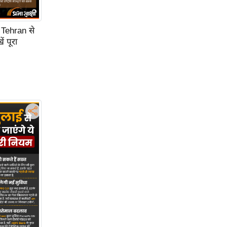
 Tehran से
 पूरा