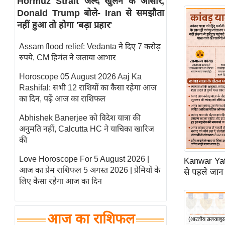
Hormuz Strait जल्द खुलने के आसार,
Donald Trump बोले- Iran से समझौता
स्तंभ
नहीं हुआ तो होगा 'बड़ा प्रहार'
एम.
आर.
Assam flood relief: Vedanta ने दिए 7 करोड़
आई.
रुपये, CM हिमंत ने जताया आभार
चाय पर
Horoscope 05 August 2026 Aaj Ka
समीक्षा
Rashifal: सभी 12 राशियों का कैसा रहेगा आज
धर्म
का दिन, पढ़ें आज का राशिफल
ज्योतिष
Abhishek Banerjee को विदेश यात्रा की
अनुमति नहीं, Calcutta HC ने याचिका खारिज
प्रभु
की
महिमा/
धर्मस्थल
Love Horoscope For 5 August 2026 |
Kanwar Yatr
आज का प्रेम राशिफल 5 अगस्त 2026 | प्रेमियों के
व्रत
से पहले जान 
लिए कैसा रहेगा आज का दिन
त्योहार
राशिफल
विशेष
आज का राशिफल