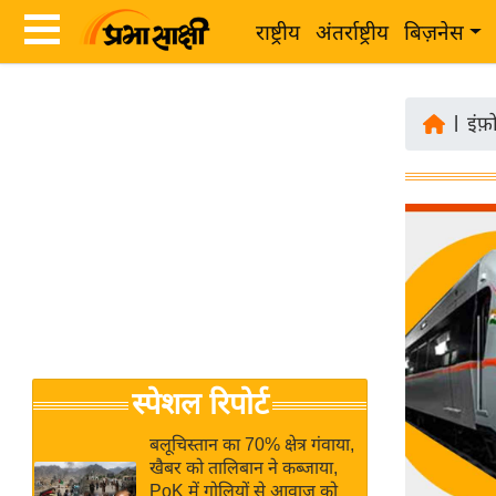
राष्ट्रीय
अंतर्राष्ट्रीय
बिज़नेस
Latest
ता
News
|
इंफ़
ज़ा
in
ख
Hindi
ब
र
Hindi
राष्ट्रीय
News
अंतर्राष्ट्रीय
Live
बिज़नेस
उद्योग
Breaking
स्पेशल रिपोर्ट
जगत
News in
विशेषज्ञ
Hindi
बलूचिस्तान का 70% क्षेत्र गंवाया,
राय
खैबर को तालिबान ने कब्जाया,
PoK में गोलियों से आवाज को