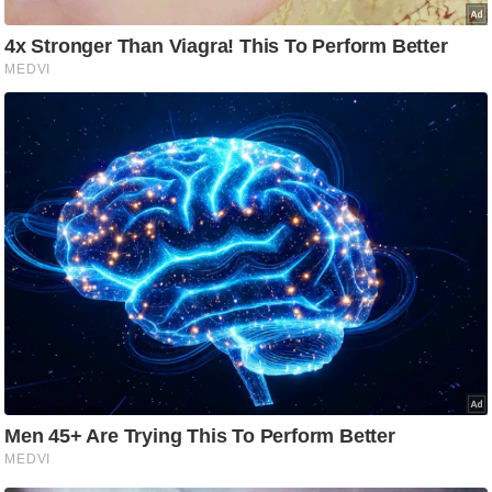
आ
र
.
आ
ई
.
चा
य
प
र
स
मी
क्षा
ध
र्म
ज्यो