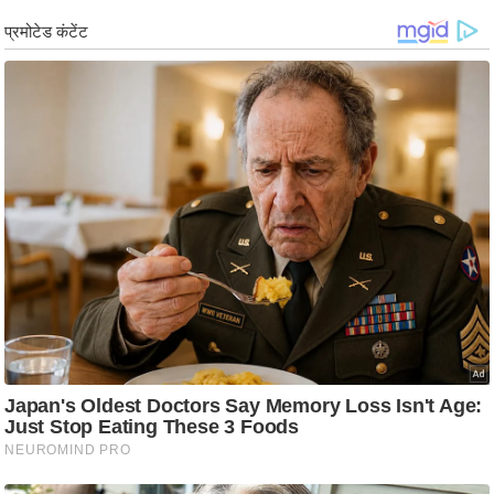
ड
हॉ
ली
वु
ड
फि
ल्म
स
मी
क्षा
B
r
e
a
k
i
n