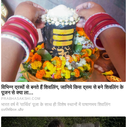
ति
ष
प्र
भु
म
हि
मा
/
ध
र्म
स्थ
ल
व्र
त
त्यो
हा
र