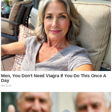
g
N
e
w
s
ला
इ
फ
स्टा
इ
ल
टे
क्नॉ
लॉ
जी
ब्यू
टी