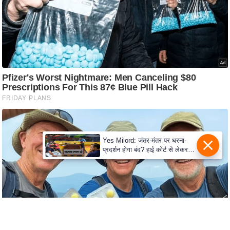
c
y
G
r
i
e
v
a
n
c
e
Yes Milord: जंतर-मंतर पर धरना-
R
प्रदर्शन होगा बंद? हाई कोर्ट से लेकर
सुप्रीम कोर्ट तक में क्या नई बहस छिड़
e
गई
d
r
e
s