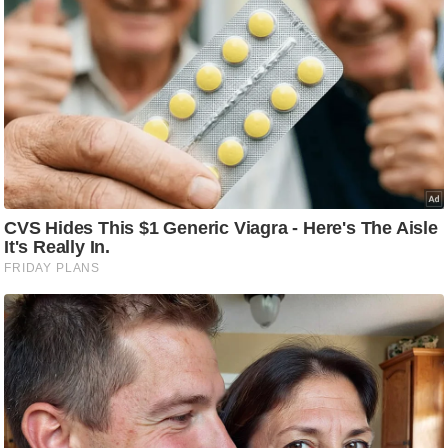
/
फै
श
न
घ
रे
लू
नु
स्खे
प
र्य
ट
न
स्थ
ल
फि