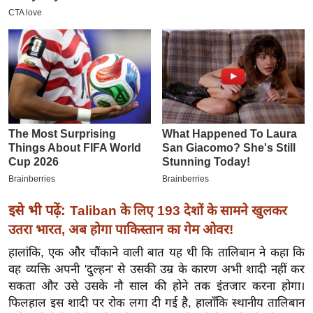
इ
म
ई
-
पे
प
र
मि
सा
ल
इसे भी पढ़ें:
Taliban के लिए 193 देशों के सामने खुलकर
बे
उतरा भारत, अब होगा पाकिस्तान का गेम ओवर!
मि
हालांकि, एक और चौंकाने वाली बात यह थी कि तालिबान ने कहा कि
सा
वह व्यक्ति अपनी 'दुल्हन' से उसकी उम्र के कारण अभी शादी नहीं कर
ल
सकता और उसे उसके नौ साल की होने तक इंतजार करना होगा।
श
फिलहाल इस शादी पर रोक लगा दी गई है, हालाँकि स्थानीय तालिबान