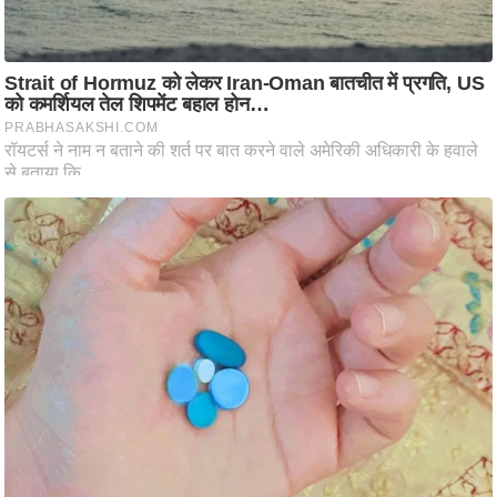
ष
ण
स
म
सा
म
यि
क
मा
तृ
भू
मि
स्तं
भ
ए
म
.