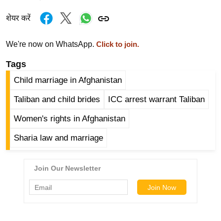
र्ल्ड
शेयर करें
न्यू
ज
We're now on WhatsApp.
Click to join.
ब्री
फ
Tags
म
Child marriage in Afghanistan
नो
Taliban and child brides
ICC arrest warrant Taliban
रं
ज
Women's rights in Afghanistan
न
Sharia law and marriage
ज
ग
त
बॉ
ली
वु