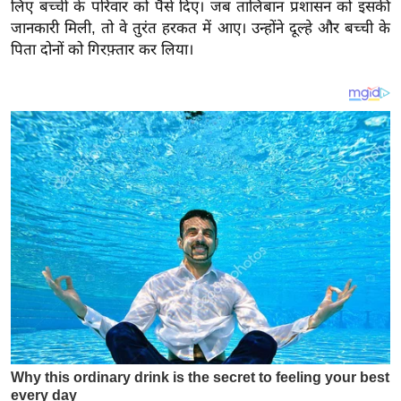
य
लिए बच्ची के परिवार को पैसे दिए। जब तालिबान प्रशासन को इसकी
जानकारी मिली, तो वे तुरंत हरकत में आए। उन्होंने दूल्हे और बच्ची के
ब
पिता दोनों को गिरफ़्तार कर लिया।
ज
ट
खे
ल
क्रि
के
ट
I
P
L
2
0
2
6
क्रा