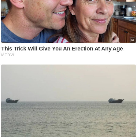
ट
ने
स
मं
त्रा
रि
ले
श
न
शि
प
रा
ज
नी
ति
वि
श्ले