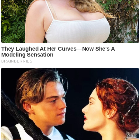
ति
ष
प्र
भु
म
हि
मा
/
ध
र्म
स्थ
ल
व्र
त
त्यो
हा
र