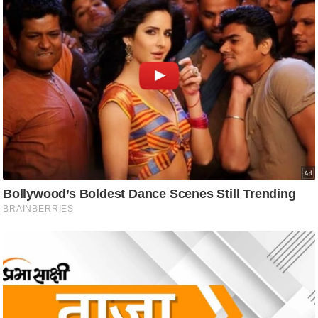
ष
ण
स
म
सा
म
यि
क
मा
तृ
भू
मि
स्तं
भ
ए
म
.