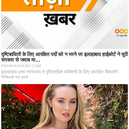
आ
र
.
आ
ई
.
चा
य
प
र
स
मी
क्षा
ध
र्म
ज्यो