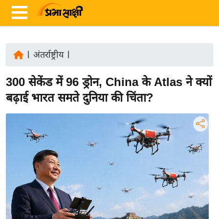
|
अंतर्राष्ट्रीय
|
ता
300 सेकेंड में 96 ड्रोन, China के Atlas ने क्यों
ज़ा
ख
बढ़ाई भारत समते दुनिया की चिंता?
ब
र
रा
ष्ट्री
य
अं
त
र्रा
ष्ट्री