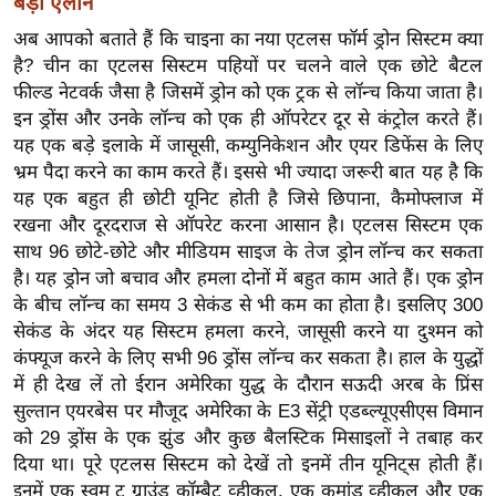
बड़ा ऐलान
ख्सि
य
अब आपको बताते हैं कि चाइना का नया एटलस फॉर्म ड्रोन सिस्टम क्या
त
है? चीन का एटलस सिस्टम पहियों पर चलने वाले एक छोटे बैटल
फील्ड नेटवर्क जैसा है जिसमें ड्रोन को एक ट्रक से लॉन्च किया जाता है।
यं
इन ड्रोंस और उनके लॉन्च को एक ही ऑपरेटर दूर से कंट्रोल करते हैं।
ग
यह एक बड़े इलाके में जासूसी, कम्युनिकेशन और एयर डिफेंस के लिए
इं
भ्रम पैदा करने का काम करते हैं। इससे भी ज्यादा जरूरी बात यह है कि
डि
यह एक बहुत ही छोटी यूनिट होती है जिसे छिपाना, कैमोफ्लाज में
या
रखना और दूरदराज से ऑपरेट करना आसान है। एटलस सिस्टम एक
सा
साथ 96 छोटे-छोटे और मीडियम साइज के तेज ड्रोन लॉन्च कर सकता
हि
है। यह ड्रोन जो बचाव और हमला दोनों में बहुत काम आते हैं। एक ड्रोन
के बीच लॉन्च का समय 3 सेकंड से भी कम का होता है। इसलिए 300
त्य
सेकंड के अंदर यह सिस्टम हमला करने, जासूसी करने या दुश्मन को
ज
कंफ्यूज करने के लिए सभी 96 ड्रोंस लॉन्च कर सकता है। हाल के युद्धों
ग
में ही देख लें तो ईरान अमेरिका युद्ध के दौरान सऊदी अरब के प्रिंस
त
सुल्तान एयरबेस पर मौजूद अमेरिका के E3 सेंट्री एडब्ल्यूएसीएस विमान
ऑ
को 29 ड्रोंस के एक झुंड और कुछ बैलस्टिक मिसाइलों ने तबाह कर
टो
दिया था। पूरे एटलस सिस्टम को देखें तो इनमें तीन यूनिट्स होती हैं।
व
इनमें एक स्वम टू ग्राउंड कॉम्बैट व्हीकल, एक कमांड व्हीकल और एक