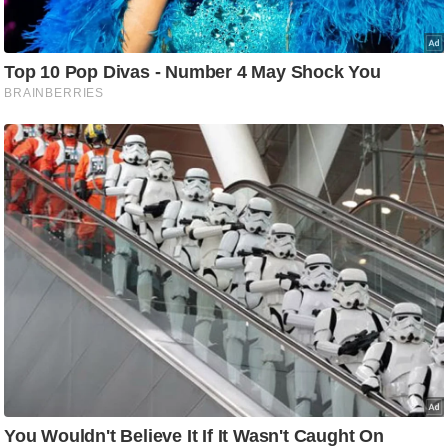
/
फै
श
न
घ
रे
लू
नु
स्खे
प
र्य
ट
न
स्थ
ल
फि