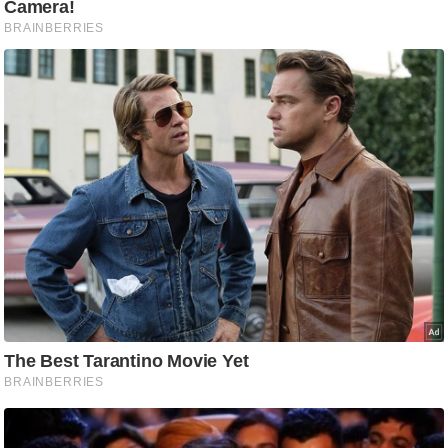
ट
ने
स
मं
त्रा
रि
ले
श
न
शि
प
रा
ज
नी
ति
वि
श्ले