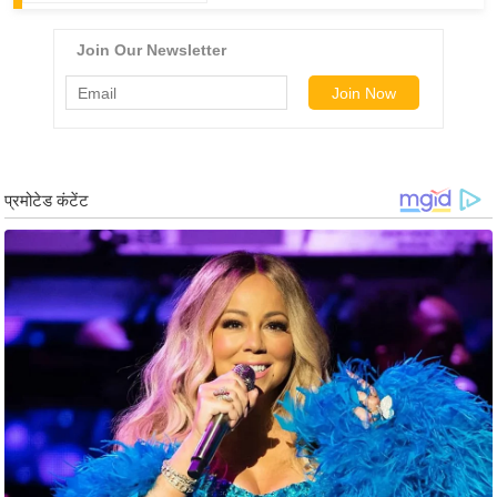
g
N
e
w
s
ला
इ
फ
स्टा
इ
ल
टे
क्नॉ
लॉ
जी
ब्यू
टी