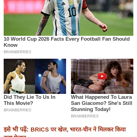
इ
म
ई
-
पे
प
र
मि
सा
ल
बे
मि
सा
ल
इसे भी पढ़ें:
BRICS पर खेल, भारत-चीन ने मिलकर किया
श