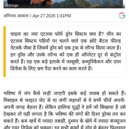
AI Image
य
बि
अभिनय आकाश
। Apr 27 2026 1:41PM
ज़
ने
चाइना का नया एटलस फॉर्म ड्रोन सिस्टम क्या है? चीन का
स
एटलस सिस्टम पहियों पर चलने वाले एक छोटे बैटल फील्ड
उ
नेटवर्क जैसा है जिसमें ड्रोन को एक ट्रक से लॉन्च किया जाता है।
द्यो
इन ड्रोंस और उनके लॉन्च को एक ही ऑपरेटर दूर से कंट्रोल
ग
करते हैं। यह एक बड़े इलाके में जासूसी, कम्युनिकेशन और एयर
डिफेंस के लिए भ्रम पैदा करने का काम करते हैं।
ज
ग
त
वि
भविष्य में जंग कैसे लड़ी जाएगी इसके कई जवाब हो सकते हैं।
मिसाइल से फाइटर जेट से या जंगी जहाजों से ये सभी चीजें अपनी-
शे
अपनी जगह बेहतर हैं। लेकिन हालिया युद्धों ने हमें जो सिखाया है उसे
ष
देखकर तो यही लगता है कि भविष्य की जंगों की दिशा ड्रोन्स तय कर
ज्ञ
सकते हैं। कम खर्चे में ज्यादा तबाही, दुश्मन के खेमे में ज्यादा कंफ्यूजन
रा
और एयर डिफेंस को चकमा। इन सभी कामों में ड्रोन से बेहतर फिलहाल