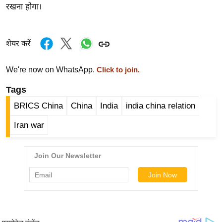
ड
रखना होगा।
हॉ
ली
वु
शेयर करें
ड
फि
We're now on WhatsApp.
Click to join.
ल्म
Tags
स
BRICS China
China
India
india china relation
मी
क्षा
Iran war
B
r
e
a
k
i
n