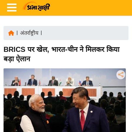
|
अंतर्राष्ट्रीय
|
ता
BRICS पर खेल, भारत-चीन ने मिलकर किया
ज़ा
ख
बड़ा ऐलान
ब
र
रा
ष्ट्री
य
अं
त
र्रा
ष्ट्री