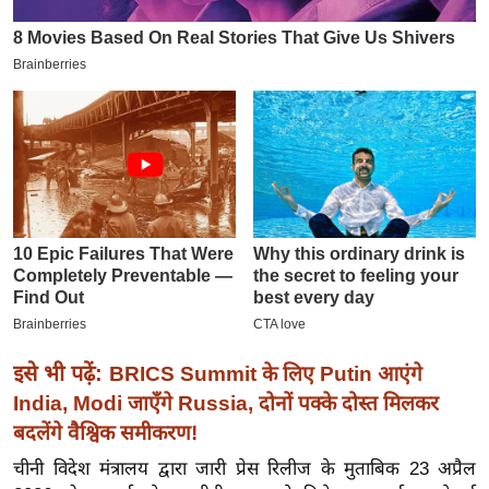
इ
म
ई
-
पे
प
र
मि
सा
ल
बे
इसे भी पढ़ें:
BRICS Summit के लिए Putin आएंगे
मि
India, Modi जाएँगे Russia, दोनों पक्के दोस्त मिलकर
सा
बदलेंगे वैश्विक समीकरण!
ल
श
चीनी विदेश मंत्रालय द्वारा जारी प्रेस रिलीज के मुताबिक 23 अप्रैल