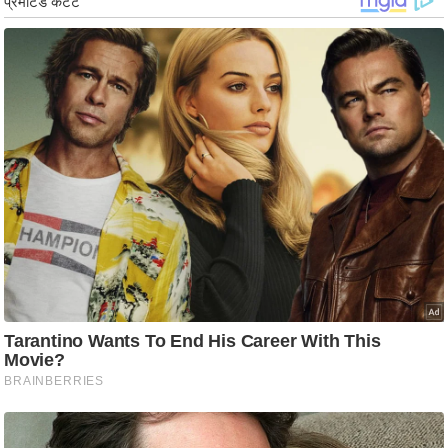
g
N
e
w
s
ला
इ
फ
स्टा
इ
ल
टे
क्नॉ
लॉ
जी
ब्यू
टी