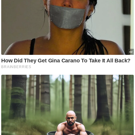
ट
ने
स
मं
त्रा
रि
ले
श
न
शि
प
रा
ज
नी
ति
वि
श्ले