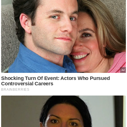
/
फै
श
न
घ
रे
लू
नु
स्खे
प
र्य
ट
न
स्थ
ल
फि