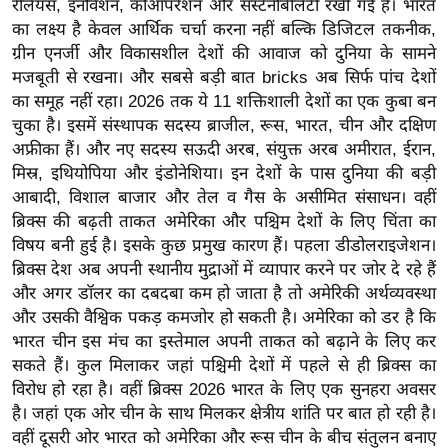
रेलियंस, इनोवेशन, कोऑपरेशन और सस्टेनेबिलिटी रखी गई है। भारत
र्ल्ड
का लक्ष्य है केवल आर्थिक चर्चा करना नहीं बल्कि डिजिटल तकनीक,
न्यू
ग्रीन एनर्जी और विकासशील देशों की आवाज को दुनिया के सामने
ज
मजबूती से रखना। और सबसे बड़ी बात bricks अब सिर्फ पांच देशों
ब्री
का समूह नहीं रहा। 2026 तक ये 11 शक्तिशाली देशों का एक कुबा बन
फ
चुका है। इसमें संस्थापक सदस्य ब्राजील, रूस, भारत, चीन और दक्षिण
अफ्रीका हैं। और नए सदस्य सऊदी अरब, संयुक्त अरब अमीरात, ईरान,
म
मिस्र, इथियोपिया और इंडोनेशिया। इन देशों के पास दुनिया की बड़ी
नो
आबादी, विशाल बाजार और तेल व गैस के असीमित संसाधन। वहीं
रं
ब्रिक्स की बढ़ती ताकत अमेरिका और पश्चिम देशों के लिए चिंता का
ज
विषय बनी हुई है। इसके कुछ प्रमुख कारण हैं। पहला डीडोलराइजेशन।
न
ब्रिक्स देश अब अपनी स्थानीय मुद्राओं में व्यापार करने पर जोर दे रहे हैं
ज
और अगर डॉलर का दबदबा कम हो जाता है तो अमेरिकी अर्थव्यवस्था
ग
और उसकी वैश्विक पकड़ कमजोर हो सकती है। अमेरिका को डर है कि
त
भारत चीन इस मंच का इस्तेमाल अपनी ताकत को बढ़ाने के लिए कर
सकते हैं। कुल मिलाकर जहां पश्चिमी देशों में पहले से ही ब्रिक्स का
बॉ
विरोध हो रहा है। वहीं ब्रिक्स 2026 भारत के लिए एक सुनहरा अवसर
ली
है। जहां एक ओर चीन के साथ मिलकर क्षेत्रीय शांति पर बात हो रही है।
वु
वहीं दूसरी ओर भारत को अमेरिका और रूस चीन के बीच संतुलन बनाए