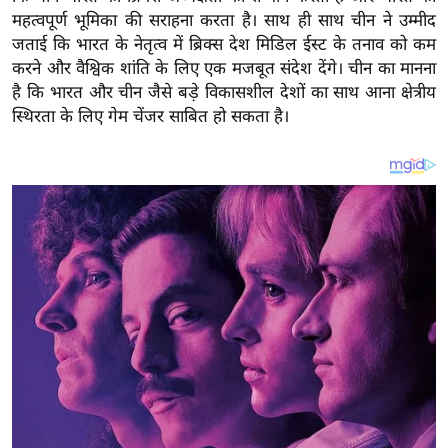
य
महत्वपूर्ण भूमिका की सराहना करता है। साथ ही साथ चीन ने उम्मीद
ब
जताई कि भारत के नेतृत्व में ब्रिक्स देश मिडिल ईस्ट के तनाव को कम
ज
करने और वैश्विक शांति के लिए एक मजबूत संदेश देंगे। चीन का मानना
ट
है कि भारत और चीन जैसे बड़े विकासशील देशों का साथ आना क्षेत्रीय
स्थिरता के लिए गेम चेंजर साबित हो सकता है।
खे
ल
क्रि
के
ट
I
P
L
2
0
2
6
क्रा