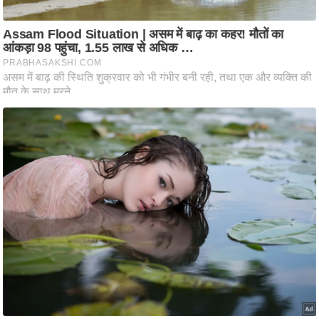
आ
र
.
आ
ई
.
चा
य
प
र
स
मी
क्षा
ध
र्म
ज्यो