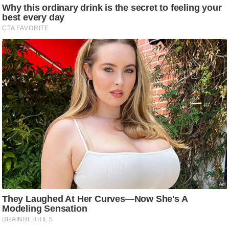
ति
ष
प्र
भु
म
हि
मा
/
ध
र्म
स्थ
ल
व्र
त
त्यो
हा
र