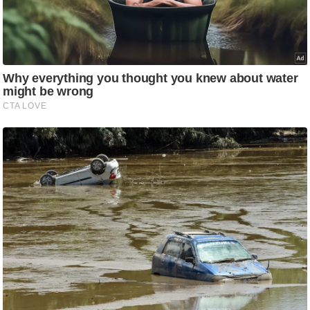
ष
ण
स
म
सा
म
यि
क
मा
तृ
भू
मि
स्तं
भ
ए
म
.