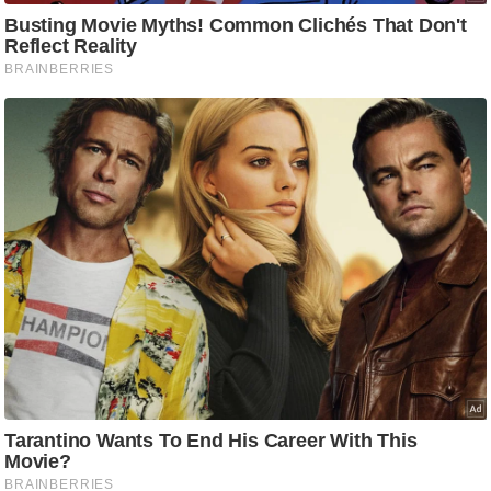
ट
ने
स
मं
त्रा
रि
ले
श
न
शि
प
रा
ज
नी
ति
वि
श्ले