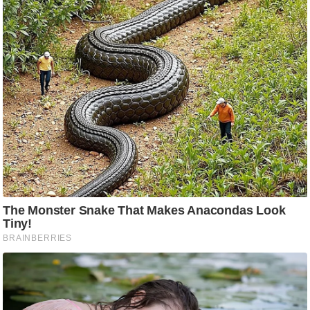
आ
र
.
आ
ई
.
चा
य
प
र
स
मी
क्षा
ध
र्म
ज्यो