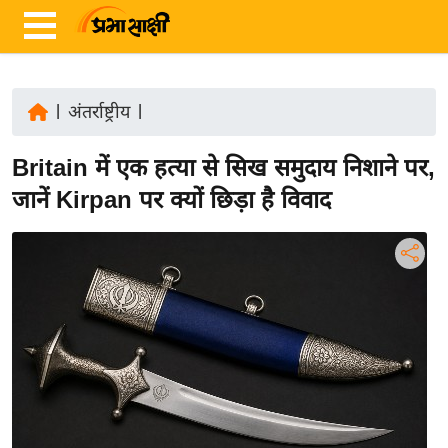
|
अंतर्राष्ट्रीय
|
ता
Britain में एक हत्या से सिख समुदाय निशाने पर,
ज़ा
ख
जानें Kirpan पर क्यों छिड़ा है विवाद
ब
र
रा
ष्ट्री
य
अं
त
र्रा
ष्ट्री