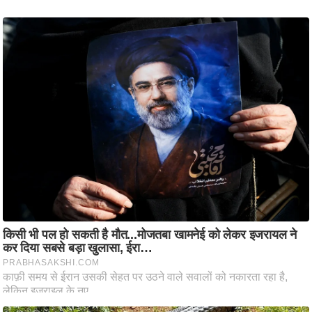
ष
ण
स
म
सा
म
यि
क
मा
तृ
भू
मि
स्तं
भ
ए
म
.