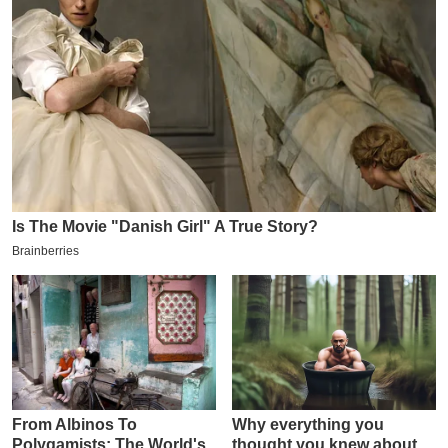
इ
म
ई
-
पे
प
र
मि
सा
ल
बे
मि
सा
ल
श