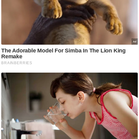
g
N
e
w
s
ला
इ
फ
स्टा
इ
ल
टे
क्नॉ
लॉ
जी
ब्यू
टी