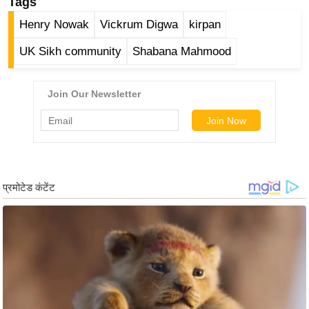
ड
Tags
हॉ
Henry Nowak
Vickrum Digwa
kirpan
ली
UK Sikh community
Shabana Mahmood
वु
ड
फि
ल्म
स
मी
क्षा
B
r
e
a
k
i
n