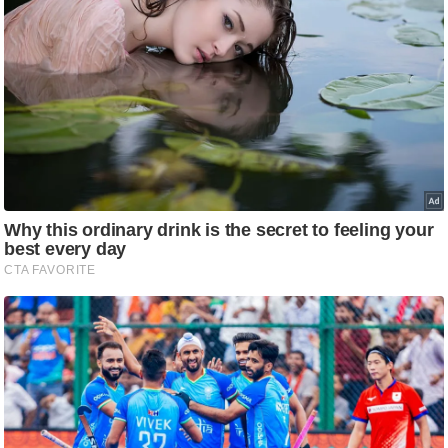
ति
ष
प्र
भु
म
हि
मा
/
ध
र्म
स्थ
ल
व्र
त
त्यो
हा
र