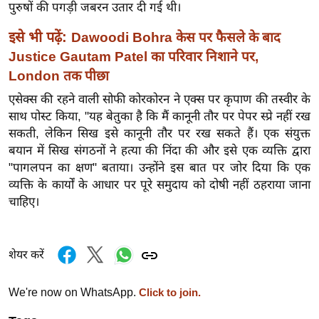
पुरुषों की पगड़ी जबरन उतार दी गई थी।
र्ल्ड
न्यू
इसे भी पढ़ें:
Dawoodi Bohra केस पर फैसले के बाद
ज
Justice Gautam Patel का परिवार निशाने पर,
ब्री
London तक पीछा
फ
एसेक्स की रहने वाली सोफी कोरकोरन ने एक्स पर कृपाण की तस्वीर के
म
साथ पोस्ट किया, "यह बेतुका है कि मैं कानूनी तौर पर पेपर स्प्रे नहीं रख
नो
सकती, लेकिन सिख इसे कानूनी तौर पर रख सकते हैं। एक संयुक्त
रं
बयान में सिख संगठनों ने हत्या की निंदा की और इसे एक व्यक्ति द्वारा
ज
"पागलपन का क्षण" बताया। उन्होंने इस बात पर जोर दिया कि एक
व्यक्ति के कार्यों के आधार पर पूरे समुदाय को दोषी नहीं ठहराया जाना
न
चाहिए।
ज
ग
त
शेयर करें
बॉ
ली
We're now on WhatsApp.
Click to join.
वु