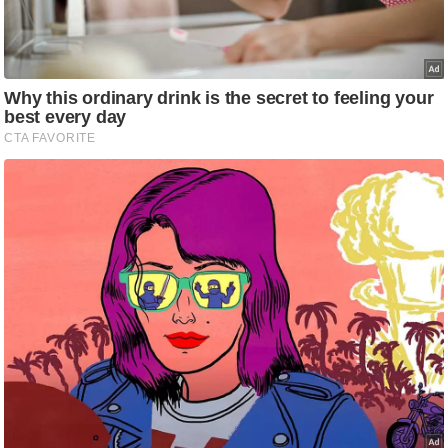
/
फै
श
न
घ
रे
लू
नु
स्खे
प
र्य
ट
न
स्थ
ल
फि