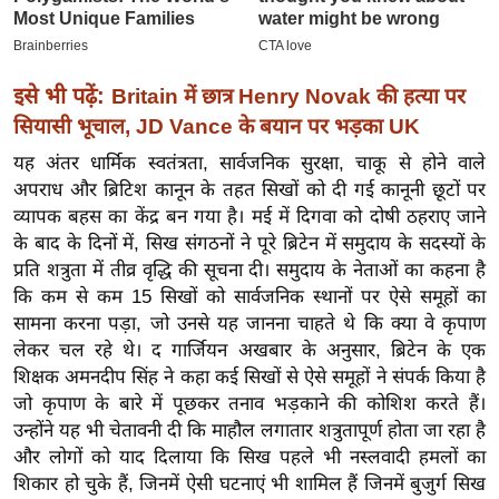
ख्सि
य
त
इसे भी पढ़ें:
Britain में छात्र Henry Novak की हत्या पर
यं
सियासी भूचाल, JD Vance के बयान पर भड़का UK
ग
इं
यह अंतर धार्मिक स्वतंत्रता, सार्वजनिक सुरक्षा, चाकू से होने वाले
डि
अपराध और ब्रिटिश कानून के तहत सिखों को दी गई कानूनी छूटों पर
या
व्यापक बहस का केंद्र बन गया है। मई में दिगवा को दोषी ठहराए जाने
के बाद के दिनों में, सिख संगठनों ने पूरे ब्रिटेन में समुदाय के सदस्यों के
सा
प्रति शत्रुता में तीव्र वृद्धि की सूचना दी। समुदाय के नेताओं का कहना है
हि
कि कम से कम 15 सिखों को सार्वजनिक स्थानों पर ऐसे समूहों का
त्य
सामना करना पड़ा, जो उनसे यह जानना चाहते थे कि क्या वे कृपाण
ज
लेकर चल रहे थे। द गार्जियन अखबार के अनुसार, ब्रिटेन के एक
ग
शिक्षक अमनदीप सिंह ने कहा कई सिखों से ऐसे समूहों ने संपर्क किया है
त
जो कृपाण के बारे में पूछकर तनाव भड़काने की कोशिश करते हैं।
ऑ
उन्होंने यह भी चेतावनी दी कि माहौल लगातार शत्रुतापूर्ण होता जा रहा है
और लोगों को याद दिलाया कि सिख पहले भी नस्लवादी हमलों का
टो
शिकार हो चुके हैं, जिनमें ऐसी घटनाएं भी शामिल हैं जिनमें बुजुर्ग सिख
व