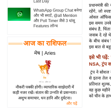
Last Day
प्रधानमंत्री क
स्तंभ
WhatsApp Group Chat बनेगा
रहेंगे, जो स्प
एम.
और भी स्मार्ट, @all Mention
ओवल ऑफिस में क
आर.
और Poll Timer जैसे 3 धांसू
इस समय उनके 
Features लॉन्च
आई.
संबंध है, चिं
चाय पर
जवाब दे रहे थे
के बीच संबंध 
समीक्षा
आज का राशिफल
इस बात से बहु
धर्म
मेष | Aries
ज्योतिष
इसे भी पढ़ें:
NSA, ट्रंप क
प्रभु
महिमा/
ट्रंप ने सोशल
धर्मस्थल
से इतना तेल ख
प्रतिशत शुल्क, 
व्रत
नौकरी पक्की होगी। व्यापारिक साझेदारी में
वह कुछ महीने
त्योहार
कड़ी नजर रखें। संतान की उन्नति से प्रसन्नता।
को चीन के हाथ
अशुभ समाचार, धन हानि और दुर्घटना।
राशिफल
और पढ़ें
विशेष