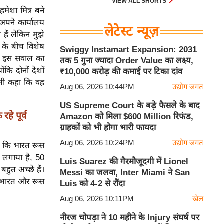
VIEW ALL SHORTS
हमेशा मित्र बने
ं अपने कार्यालय
लेटेस्ट न्यूज़
 हैं लेकिन मुझे
 के बीच विशेष
Swiggy Instamart Expansion: 2031
पति इस सवाल का
तक 5 गुना ज्यादा Order Value का लक्ष्य,
ंकि दोनों देशों
₹10,000 करोड़ की कमाई पर टिका दांव
ह भी कहा कि वह
Aug 06, 2026 10:44PM
उद्योग जगत
US Supreme Court के बड़े फैसले के बाद
हे पूर्व
Amazon को मिला $600 Million रिफंड,
ग्राहकों को भी होगा भारी फायदा
Aug 06, 2026 10:24PM
उद्योग जगत
है कि भारत रूस
क लगाया है, 50
Luis Suarez की गैरमौजूदगी में Lionel
 बहुत अच्छे हैं।
Messi का जलवा, Inter Miami ने San
े भारत और रूस
Luis को 4-2 से रौंदा
Aug 06, 2026 10:11PM
खेल
नीरज चोपड़ा ने 10 महीने के Injury संघर्ष पर