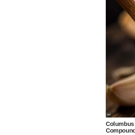
ऑडियो
इंफ़ोग्राफ़िक
राज्यों से
शहरों से
वेब स्टोरी
कार्टून
Short
Videos
iOS App
About us
Contact Editor
Advertise
Privacy Policy
Grievance
Redressal