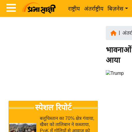
राष्ट्रीय
अंतर्राष्ट्रीय
बिज़नेस
Latest
ता
News
|
अंतर्रा
ज़ा
in
ख
भावनाओं 
Hindi
ब
आया
र
Hindi
राष्ट्रीय
News
अंतर्राष्ट्रीय
Live
बिज़नेस
उद्योग
Breaking
स्पेशल रिपोर्ट
जगत
News in
विशेषज्ञ
Hindi
बलूचिस्तान का 70% क्षेत्र गंवाया,
राय
खैबर को तालिबान ने कब्जाया,
PoK में गोलियों से आवाज को