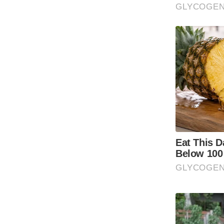
Code Of Ethics
RSS
Our Team
Expert Panel
Loksabhachunav
Android App