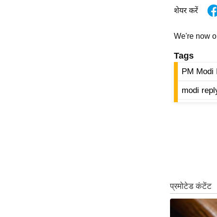
विश्लेषण
शेयर करें
ट्रेंडिंग
We're now 
Q
Tags
u
i
PM Modi 
c
modi repl
k
L
i
n
k
s
विधानसभा
चुनाव
फोटो
वीडियो