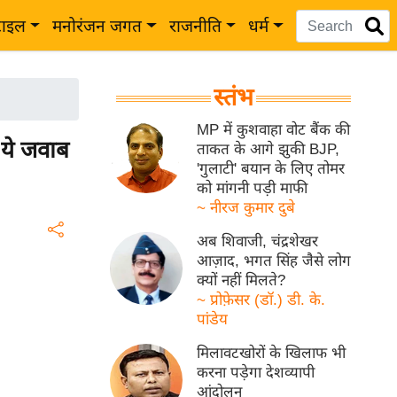
टाइल
मनोरंजन जगत
राजनीति
धर्म
स्तंभ
MP में कुशवाहा वोट बैंक की
 ये जवाब
ताकत के आगे झुकी BJP,
'गुलाटी' बयान के लिए तोमर
को मांगनी पड़ी माफी
~ नीरज कुमार दुबे
अब शिवाजी, चंद्रशेखर
आज़ाद, भगत सिंह जैसे लोग
क्यों नहीं मिलते?
~ प्रोफ़ेसर (डॉ.) डी. के.
पांडेय
मिलावटखोरों के खिलाफ भी
करना पड़ेगा देशव्यापी
आंदोलन