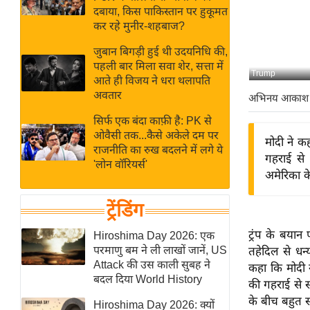
बजट
Hindi
दबाया, किस पाकिस्तान पर हुकूमत
खेल
News
कर रहे मुनीर-शहबाज?
क्रिकेट
जुबान बिगड़ी हुई थी उदयनिधि की,
Hindi
IPL
पहली बार मिला सवा शेर, सत्ता में
Trump
आते ही विजय ने धरा थलापति
Videos
2026
अवतार
अभिनय आकाश
क्राइम
सिर्फ एक बंदा काफ़ी है: PK से
ई-पेपर
ओवैसी तक...कैसे अकेले दम पर
मोदी ने क
मिसाल बेमिसाल
राजनीति का रुख बदलने में लगे ये
गहराई से 
'लोन वॉरियर्स'
शख्सियत
अमेरिका क
यंग इंडिया
ट्रेंडिंग
साहित्य जगत
ऑटो वर्ल्ड
ट्रंप के बयान 
Hiroshima Day 2026: एक
परमाणु बम ने ली लाखों जानें, US
तहेदिल से धन्
न्यूज ब्रीफ
Attack की उस काली सुबह ने
कहा कि मोदी न
मनोरंजन जगत
बदल दिया World History
की गहराई से स
बॉलीवुड
के बीच बहुत स
Hiroshima Day 2026: क्यों