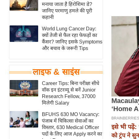
हॉलीवुड
मनाया जाता है हिरोशिमा डे?
जानिए परमाणु हमले की पूरी
फिल्म समीक्षा
कहानी
Breaking
World Lung Cancer Day:
News
क्यों तेजी से फैल रहा फेफड़ों का
लाइफस्टाइल
कैंसर? जानिए इसके Symptoms
और बचाव के जरूरी Tips
टेक्नॉलॉजी
ब्यूटी/फैशन
घरेलू नुस्खे
लाइफ & साइंस
पर्यटन स्थल
Career Tips: बिना परीक्षा सीधे
फिटनेस मंत्रा
वॉक इन इंटरव्यू से बनें Junior
Research Fellow, 37000
रिलेशनशिप
मिलेगी Salary
राजनीति
BFUHS 630 MO Vacancy:
विश्लेषण
पंजाब में चिकित्सा सेवाओं का
इसे भी पढ़ें:
समसामयिक
विस्तार, 630 Medical Officer
पदों के लिए आज Apply करने का
को ट्रंप ने स
मातृभूमि