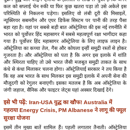
ख्सि
कल को सप्लाई चेन रुकी या फिर कुछ खतरा पड़ा तो उसे अकेले इस
य
परिस्थिति से निकलना पड़ेगा। इसलिए वो लंबी दूरी की मिसाइलें,
त
न्यूक्लियर सबमरीन और एयर डिफेंस सिस्टम पर पानी की तरह पैसा
यं
बहा रहा है। यहां पर सबसे बड़ी बात ऑस्ट्रेलिया की इस नई रणनीति में
ग
भारत को पूर्वोत्तर हिंद महासागर में सबसे महत्वपूर्ण रक्षा भागीदार कहा
इं
गया है। पूर्वोत्तर हिंद महासागर ऑस्ट्रेलिया के लिए लाइफ लाइन है।
ऑस्ट्रेलिया का कच्चा तेल, गैस और कोयला इन्हीं समुद्री रस्तों से होकर
डि
गुजरता है। और ऑस्ट्रेलिया को पता है कि अगर इस इलाके में शांति
या
और स्थिरता चाहिए तो उसे भारत जैसी मजबूत समुद्री ताकत के साथ
सा
कंधे से कंधा मिलाकर चलना होगा। ऑस्ट्रेलियाई सरकार ने तय किया है
हि
कि वह अब भारत के साथ मिलकर इस समुद्री इलाके में अपनी सेना की
त्य
मौजूदगी को रेगुलर बनाएगी। इसका मतलब है कि अब ऑस्ट्रेलिया के
ज
जंगी जहाज, सैनिक और फाइटर जेट्स यहां अक्सर दिखाई देंगे।
ग
इसे भी पढ़ें:
Iran-USA युद्ध का खौफ! Australia में
त
गहराया Energy Crisis, PM Albanese ने लागू की फ्यूल
ऑ
सुरक्षा योजना
टो
व
इसमें तीन मुख्य बातें शामिल हैं। पहली लगातार तैनाती। ऑस्ट्रेलिया