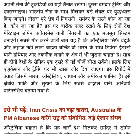
अपनी सेना की टुकड़ियों को यहां तैनात रखेगा। दूसरा दमदार ट्रेनिंग और
र्ल्ड
एक्सरसाइज। भारतीय सेना के साथ मिलकर बड़े लेवल पर युद्धभ्यास
न्यू
किए जाएंगे। तीसरा पूरे क्षेत्र में निगरानी। समंदर के रास्ते कौन आ रहा
ज
है, कौन जा रहा है? इस पर बारीक नजर रखने के लिए दोनों देश
ब्री
मेरिटाइम डोमेन अवेयरनेस यानी निगरानी का एक मजबूत सिस्टम
फ
बनाएंगे। सबसे गौर करने वाली बात यह है कि ऑस्ट्रेलिया सिर्फ बंदूके
म
और जहाज नहीं लाना चाहता बल्कि वो भारत के साथ डिफेंस इंडस्ट्री
नो
यानी हथियार और तकनीक बनाने के क्षेत्र में भी जुड़ना चाहता है। साथ
ही दोनों देशों के सैनिक एक दूसरे से नई चीजें सीख सकेंगे। इसके लिए
रं
एजुकेशन और ट्रेनिंग पर भी खासा जोर दिया जाएगा। इस रिपोर्ट में
ज
क्वाड जिसमें भारत, ऑस्ट्रेलिया, जापान और अमेरिका शामिल हैं। इसे
न
क्षेत्रीय शांति और सुरक्षा के लिए सबसे वाइटल यानी अनिवार्य
ज
पार्टनरशिप बताया गया है।
ग
त
इसे भी पढ़ें:
Iran Crisis का बढ़ा खतरा, Australia के
बॉ
PM Albanese करेंगे राष्ट्र को संबोधित, बड़े ऐलान संभव
ली
वु
ऑस्ट्रेलिया चाहता है कि यह चारों देश मिलकर समंदर में डोमेन