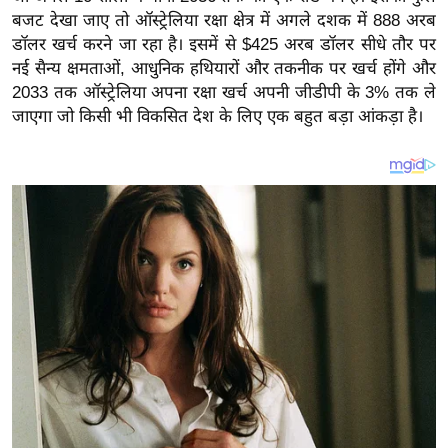
य
बजट देखा जाए तो ऑस्ट्रेलिया रक्षा क्षेत्र में अगले दशक में 888 अरब
ब
डॉलर खर्च करने जा रहा है। इसमें से $425 अरब डॉलर सीधे तौर पर
ज
नई सैन्य क्षमताओं, आधुनिक हथियारों और तकनीक पर खर्च होंगे और
ट
2033 तक ऑस्ट्रेलिया अपना रक्षा खर्च अपनी जीडीपी के 3% तक ले
जाएगा जो किसी भी विकसित देश के लिए एक बहुत बड़ा आंकड़ा है।
खे
ल
क्रि
के
ट
I
P
L
2
0
2
6
क्रा