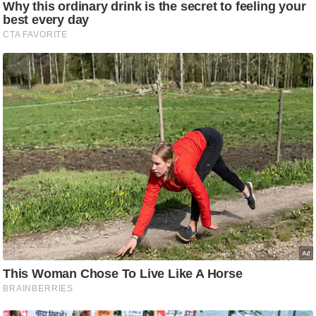
ष
ण
स
म
सा
म
यि
क
मा
तृ
भू
मि
स्तं
भ
ए
म
.