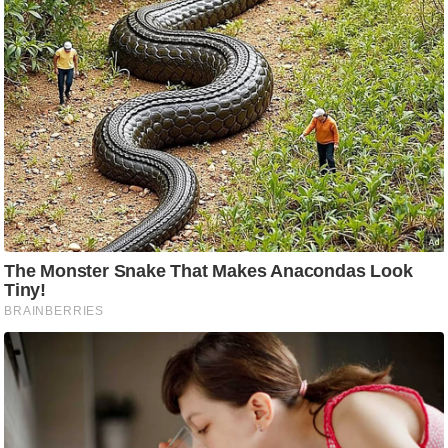
ति
ष
प्र
भु
म
हि
मा
/
ध
र्म
स्थ
ल
व्र
त
त्यो
हा
र