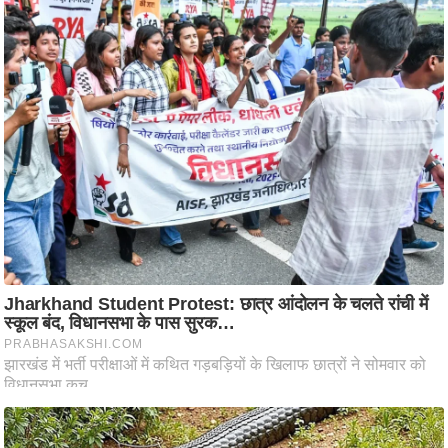
आ
र
.
आ
ई
.
चा
य
प
र
स
मी
क्षा
ध
र्म
ज्यो