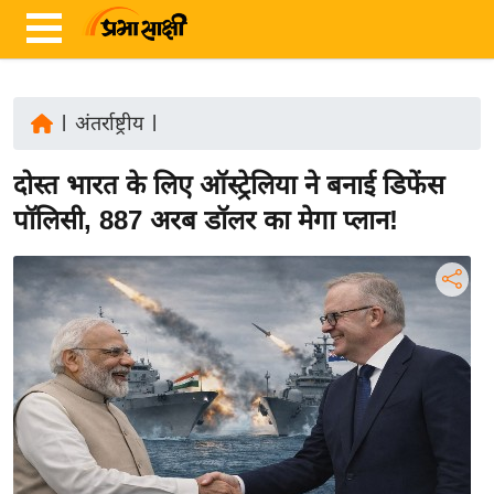
|
अंतर्राष्ट्रीय
|
ता
दोस्त भारत के लिए ऑस्ट्रेलिया ने बनाई डिफेंस
ज़ा
ख
पॉलिसी, 887 अरब डॉलर का मेगा प्लान!
ब
र
रा
ष्ट्री
य
अं
त
र्रा
ष्ट्री