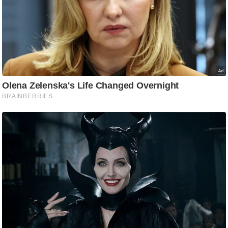
/
फै
श
न
घ
रे
लू
नु
स्खे
प
र्य
ट
न
स्थ
ल
फि