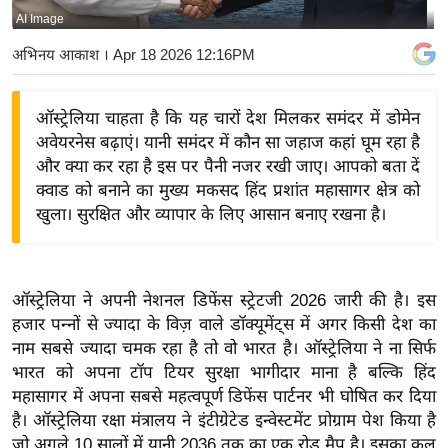
AI Image
य
बि
अभिनय आकाश
। Apr 18 2026 12:16PM
ज़
ने
ऑस्ट्रेलिया चाहता है कि यह चारों देश मिलकर समंदर में डोमेन
स
अवेयरनेस बढ़ाएं। यानी समंदर में कौन सा जहाज कहां घूम रहा है
उ
और क्या कर रहा है इस पर पैनी नजर रखी जाए। आपको बता दें
द्यो
क्वाड को बनाने का मुख्य मकसद हिंद प्रशांत महासागर क्षेत्र को
ग
खुला। सुरक्षित और व्यापार के लिए आसान बनाए रखना है।
ज
ग
त
ऑस्ट्रेलिया ने अपनी नेशनल डिफेंस स्ट्रेटजी 2026 जारी की है। इस
वि
हजार पन्नों से ज्यादा के विज़ वाले डॉक्यूमेंट्स में अगर किसी देश का
नाम सबसे ज्यादा चमक रहा है तो वो भारत है। ऑस्ट्रेलिया ने ना सिर्फ
शे
भारत को अपना टॉप टियर सुरक्षा भागीदार माना है बल्कि हिंद
ष
महासागर में अपना सबसे महत्वपूर्ण डिफेंस पार्टनर भी घोषित कर दिया
ज्ञ
है। ऑस्ट्रेलिया रक्षा मंत्रालय ने इंटीग्रेटेड इन्वेस्टमेंट प्रोग्राम पेश किया है
रा
जो अगले 10 सालों में यानी 2036 तक का एक रोड मैप है। इसका कुल