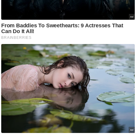
ट
ने
स
मं
त्रा
रि
ले
श
न
शि
प
रा
ज
नी
ति
वि
श्ले