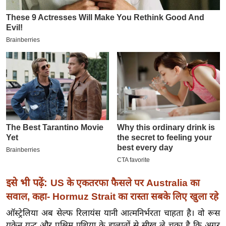
इ
म
ई
-
पे
प
र
मि
सा
ल
बे
मि
इसे भी पढ़ें:
US के एकतरफा फैसले पर Australia का
सा
सवाल, कहा- Hormuz Strait का रास्ता सबके लिए खुला रहे
ल
ऑस्ट्रेलिया अब सेल्फ रिलायंस यानी आत्मनिर्भरता चाहता है। वो रूस
श
यूक्रेन युद्ध और पश्चिम एशिया के हालातों से सीख ले चुका है कि अगर