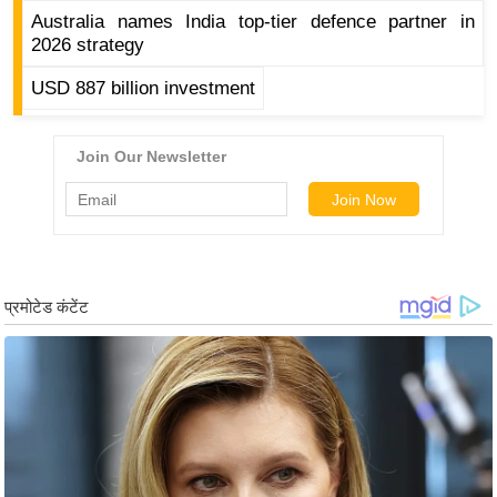
g
Australia names India top-tier defence partner in
N
2026 strategy
e
USD 887 billion investment
w
s
ला
इ
फ
स्टा
इ
ल
टे
क्नॉ
लॉ
जी
ब्यू
टी