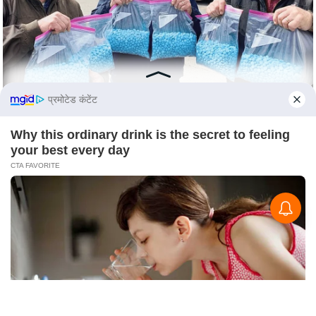
s
a
l
C
o
d
प्रमोटेड कंटेंट
e
O
Why this ordinary drink is the secret to feeling
your best every day
f
CTA FAVORITE
E
t
h
i
c
s
R
S