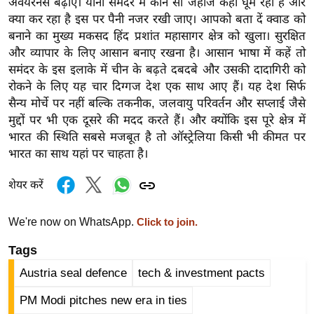
ड
अवेयरनेस बढ़ाएं। यानी समंदर में कौन सा जहाज कहां घूम रहा है और
क्या कर रहा है इस पर पैनी नजर रखी जाए। आपको बता दें क्वाड को
हॉ
बनाने का मुख्य मकसद हिंद प्रशांत महासागर क्षेत्र को खुला। सुरक्षित
ली
और व्यापार के लिए आसान बनाए रखना है। आसान भाषा में कहें तो
वु
समंदर के इस इलाके में चीन के बढ़ते दबदबे और उसकी दादागिरी को
ड
रोकने के लिए यह चार दिग्गज देश एक साथ आए हैं। यह देश सिर्फ
फि
सैन्य मोर्चे पर नहीं बल्कि तकनीक, जलवायु परिवर्तन और सप्लाई जैसे
ल्म
मुद्दों पर भी एक दूसरे की मदद करते हैं। और क्योंकि इस पूरे क्षेत्र में
स
भारत की स्थिति सबसे मजबूत है तो ऑस्ट्रेलिया किसी भी कीमत पर
मी
भारत का साथ यहां पर चाहता है।
क्षा
शेयर करें
B
r
We're now on WhatsApp.
Click to join.
e
a
Tags
k
Austria seal defence
tech & investment pacts
i
PM Modi pitches new era in ties
n