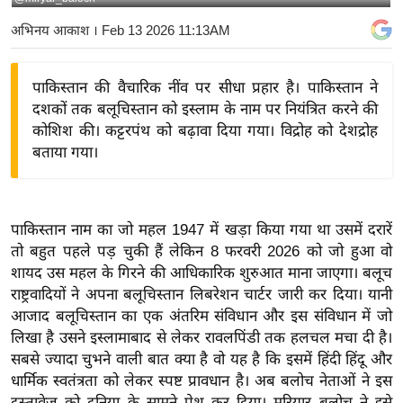
य
अभिनय आकाश
। Feb 13 2026 11:13AM
बि
ज़
पाकिस्तान की वैचारिक नींव पर सीधा प्रहार है। पाकिस्तान ने
ने
दशकों तक बलूचिस्तान को इस्लाम के नाम पर नियंत्रित करने की
स
कोशिश की। कट्टरपंथ को बढ़ावा दिया गया। विद्रोह को देशद्रोह
उ
बताया गया।
द्यो
ग
ज
पाकिस्तान नाम का जो महल 1947 में खड़ा किया गया था उसमें दरारें
ग
तो बहुत पहले पड़ चुकी हैं लेकिन 8 फरवरी 2026 को जो हुआ वो
त
शायद उस महल के गिरने की आधिकारिक शुरुआत माना जाएगा। बलूच
वि
राष्ट्रवादियों ने अपना बलूचिस्तान लिबरेशन चार्टर जारी कर दिया। यानी
शे
आजाद बलूचिस्तान का एक अंतरिम संविधान और इस संविधान में जो
ष
लिखा है उसने इस्लामाबाद से लेकर रावलपिंडी तक हलचल मचा दी है।
सबसे ज्यादा चुभने वाली बात क्या है वो यह है कि इसमें हिंदी हिंदू और
ज्ञ
धार्मिक स्वतंत्रता को लेकर स्पष्ट प्रावधान है। अब बलोच नेताओं ने इस
रा
दस्तावेज को दुनिया के सामने पेश कर दिया। मरियार बलोच ने इसे