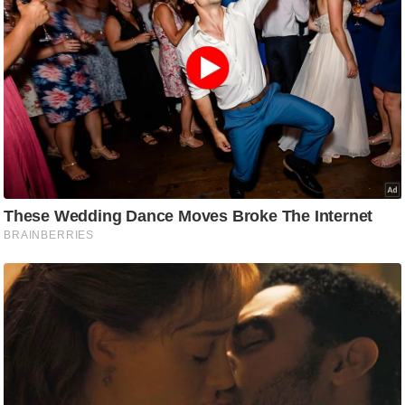
g
N
e
w
s
ला
इ
फ
स्टा
इ
ल
टे
क्नॉ
लॉ
जी
ब्यू
टी