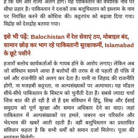
है कि धर्म और राज्य अलग होंगे। यह पाकिस्तान की वैचारिक नींव पर
ख्सि
सीधा प्रहार है। पाकिस्तान ने दशकों तक बलूचिस्तान को इस्लाम के नाम
य
पर नियंत्रित करने की कोशिश की। कट्टरपंथ को बढ़ावा दिया गया।
त
विद्रोह को देशद्रोह बताया गया।
यं
ग
इसे भी पढ़ें:
Balochistan में रेल सेवाएं ठप, मोबाइल बंद,
इं
सामान छोड़ कर भाग रहे पाकिस्तानी सुरक्षाकर्मी, Islamabad
डि
के छूटे पसीने
या
हजारों बलोच कार्यकर्ताओं के गायब होने के आरोप लगाए। लेकिन अब
सा
जो संविधान सामने आया है बलोचों की तरफ से वो पहली ही पंक्ति में
हि
धर्म और राजनीति को अलग कर देता है। यानी ना जिहाद की राजनीति
त्य
होगी, ना मजहबी कट्टरता, ना अल्पसंख्यकों पर अत्याचार। यह मॉडल
सीधे-सीधे पाकिस्तान के सिस्टम को चुनौती देता है। सबसे ज्यादा चर्चा
ज
जिस बात की हो रही है वो है इस संविधान में हिंदू, सिख और ईसाई
ग
समुदाय को पूर्ण सुरक्षा और समान अधिकार देने का वादा। जहां
त
पाकिस्तान में अल्पसंख्यकों पर हमले, जबरन धन परिवर्तन और
ऑ
भेदभाव की खबरें आती रहती है। वहीं बलूचिस्तान का प्रस्तावित
टो
संविधान कहता है कि सभी धर्मों को समान दर्जा मिलेगा। पूजा की
व
स्वतंत्रता मिलेगी।