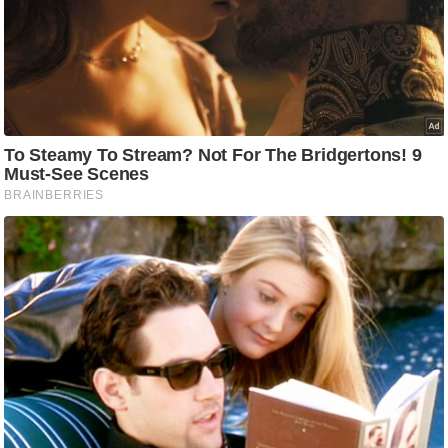
/
फै
श
न
घ
रे
लू
नु
स्खे
प
र्य
ट
न
स्थ
ल
फि