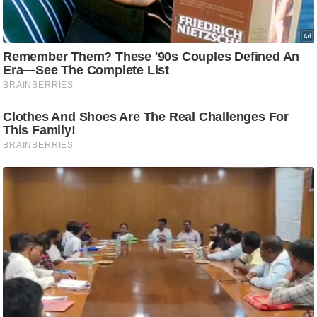
ट
ने
स
मं
त्रा
रि
ले
श
न
शि
प
रा
ज
नी
ति
वि
श्ले