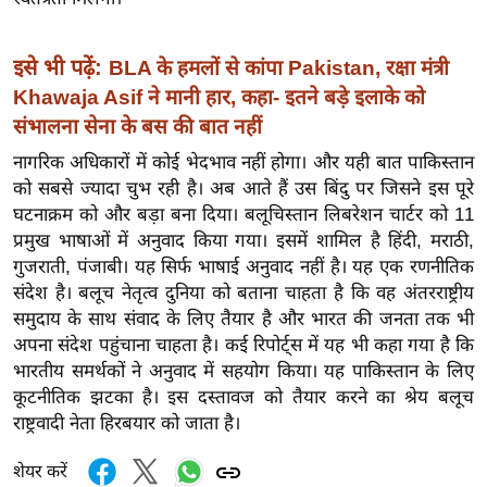
र्ल्ड
न्यू
इसे भी पढ़ें:
BLA के हमलों से कांपा Pakistan, रक्षा मंत्री
ज
Khawaja Asif ने मानी हार, कहा- इतने बड़े इलाके को
ब्री
संभालना सेना के बस की बात नहीं
फ
नागरिक अधिकारों में कोई भेदभाव नहीं होगा। और यही बात पाकिस्तान
म
को सबसे ज्यादा चुभ रही है। अब आते हैं उस बिंदु पर जिसने इस पूरे
नो
घटनाक्रम को और बड़ा बना दिया। बलूचिस्तान लिबरेशन चार्टर को 11
रं
प्रमुख भाषाओं में अनुवाद किया गया। इसमें शामिल है हिंदी, मराठी,
ज
गुजराती, पंजाबी। यह सिर्फ भाषाई अनुवाद नहीं है। यह एक रणनीतिक
न
संदेश है। बलूच नेतृत्व दुनिया को बताना चाहता है कि वह अंतरराष्ट्रीय
ज
समुदाय के साथ संवाद के लिए तैयार है और भारत की जनता तक भी
ग
अपना संदेश पहुंचाना चाहता है। कई रिपोर्ट्स में यह भी कहा गया है कि
त
भारतीय समर्थकों ने अनुवाद में सहयोग किया। यह पाकिस्तान के लिए
कूटनीतिक झटका है। इस दस्तावज को तैयार करने का श्रेय बलूच
बॉ
राष्ट्रवादी नेता हिरबयार को जाता है।
ली
वु
शेयर करें