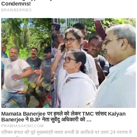
ति
ष
प्र
भु
म
हि
मा
/
ध
र्म
स्थ
ल
व्र
त
त्यो
हा
र