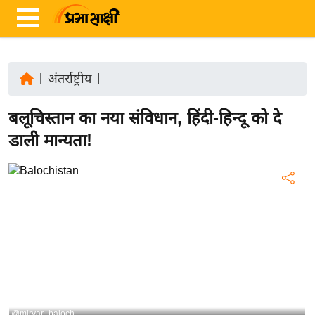
|
अंतर्राष्ट्रीय
|
ता
बलूचिस्तान का नया संविधान, हिंदी-हिन्दू को दे
ज़ा
ख
डाली मान्यता!
ब
र
रा
ष्ट्री
य
अं
त
र्रा
ष्ट्री
@miryar_baloch