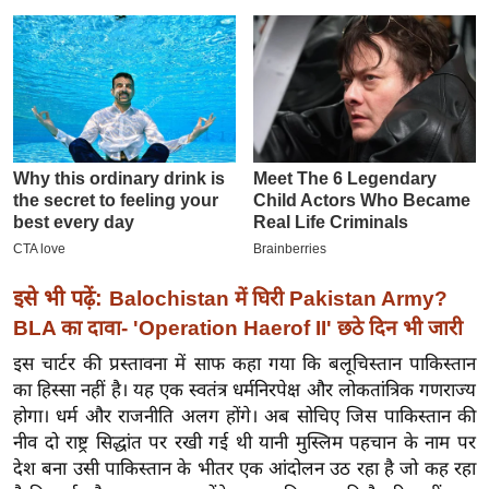
इ
म
ई
-
पे
प
र
मि
सा
ल
इसे भी पढ़ें:
Balochistan में घिरी Pakistan Army?
BLA का दावा- 'Operation Haerof II' छठे दिन भी जारी
बे
इस चार्टर की प्रस्तावना में साफ कहा गया कि बलूचिस्तान पाकिस्तान
मि
का हिस्सा नहीं है। यह एक स्वतंत्र धर्मनिरपेक्ष और लोकतांत्रिक गणराज्य
सा
होगा। धर्म और राजनीति अलग होंगे। अब सोचिए जिस पाकिस्तान की
ल
नीव दो राष्ट्र सिद्धांत पर रखी गई थी यानी मुस्लिम पहचान के नाम पर
श
देश बना उसी पाकिस्तान के भीतर एक आंदोलन उठ रहा है जो कह रहा