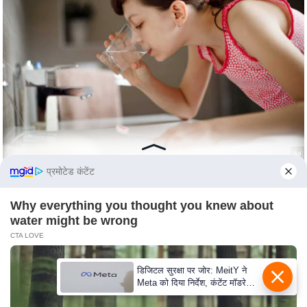
c
y
G
r
i
e
v
a
n
c
प्रमोटेड कंटेंट
e
R
Why everything you thought you knew about
e
water might be wrong
d
CTA LOVE
r
e
डिजिटल सुरक्षा पर जोर: MeitY ने
Meta को दिया निर्देश, कंटेंट मॉडरेशन
s
मजबूत करे