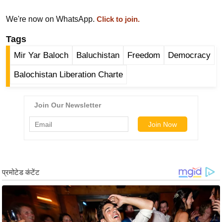
ड
हॉ
We're now on WhatsApp.
Click to join.
ली
Tags
वु
ड
Mir Yar Baloch
Baluchistan
Freedom
Democracy
फि
Balochistan Liberation Charte
ल्म
स
मी
क्षा
B
r
e
a
k
i
n