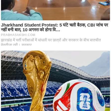
ष
ण
स
म
सा
म
यि
क
मा
तृ
भू
मि
स्तं
भ
ए
म
.