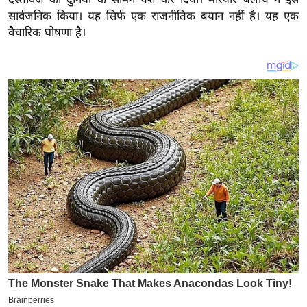
य
सार्वजनिक किया। यह सिर्फ एक राजनीतिक बयान नहीं है। यह एक
ब
वैचारिक घोषणा है।
ज
ट
खे
ल
क्रि
के
ट
I
P
L
2
0
2
6
क्रा