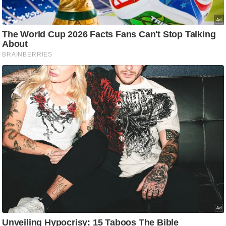
आ
र
.
आ
ई
.
चा
य
प
र
स
मी
क्षा
ध
र्म
ज्यो