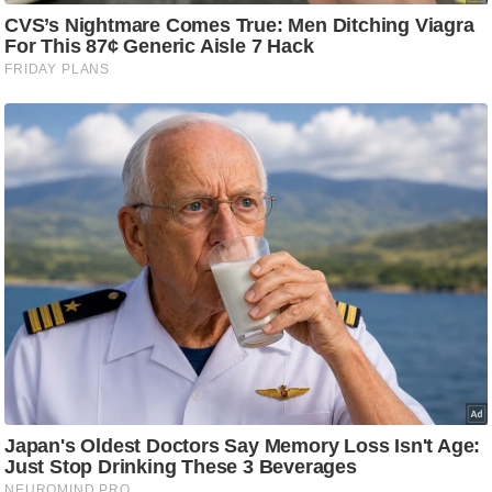
g
N
e
w
s
ला
इ
फ
स्टा
इ
ल
टे
क्नॉ
लॉ
जी
ब्यू
टी