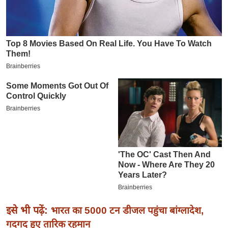
इ
म
ई
-
पे
प
र
मि
सा
ल
बे
मि
सा
ल
इसे भी पढ़ें:
भारत का 5000 टन डीजल पहुंचा बांग्लादेश,
श
गदगद हुए तारिक रहमान