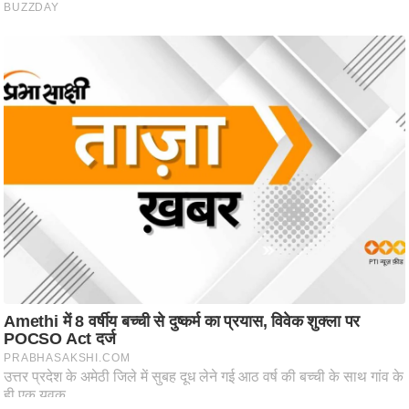
ट
ने
स
मं
त्रा
रि
ले
श
न
शि
प
रा
ज
नी
ति
वि
श्ले