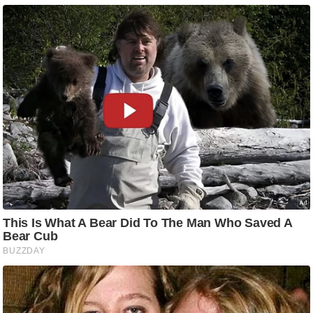
ष
ण
स
म
सा
म
यि
क
मा
तृ
भू
मि
स्तं
भ
ए
म
.