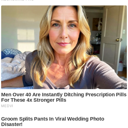
/
फै
श
न
घ
रे
लू
नु
स्खे
प
र्य
ट
न
स्थ
ल
फि