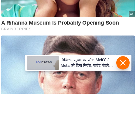
c
y
G
r
i
e
v
a
डिजिटल सुरक्षा पर जोर: MeitY ने
n
Meta को दिया निर्देश, कंटेंट मॉडरेशन
मजबूत करे
c
e
R
e
d
r
e
s