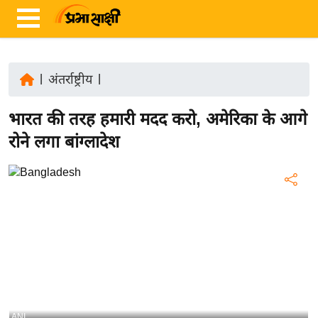
|
अंतर्राष्ट्रीय
|
ता
भारत की तरह हमारी मदद करो, अमेरिका के आगे
ज़ा
ख
रोने लगा बांग्लादेश
ब
र
रा
ष्ट्री
य
अं
त
र्रा
ष्ट्री
ANI