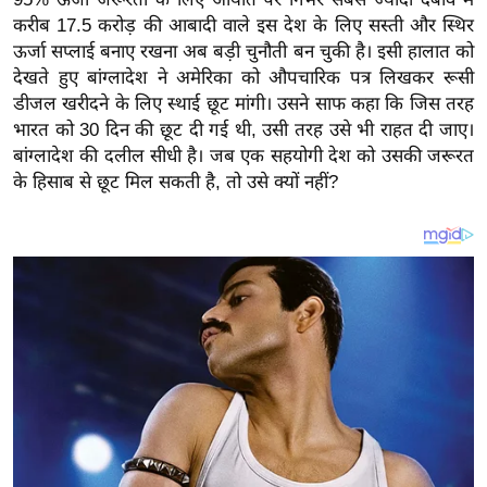
य
करीब 17.5 करोड़ की आबादी वाले इस देश के लिए सस्ती और स्थिर
ब
ऊर्जा सप्लाई बनाए रखना अब बड़ी चुनौती बन चुकी है। इसी हालात को
ज
देखते हुए बांग्लादेश ने अमेरिका को औपचारिक पत्र लिखकर रूसी
ट
डीजल खरीदने के लिए स्थाई छूट मांगी। उसने साफ कहा कि जिस तरह
खे
भारत को 30 दिन की छूट दी गई थी, उसी तरह उसे भी राहत दी जाए।
बांग्लादेश की दलील सीधी है। जब एक सहयोगी देश को उसकी जरूरत
ल
के हिसाब से छूट मिल सकती है, तो उसे क्यों नहीं?
क्रि
के
ट
I
P
L
2
0
2
6
क्रा