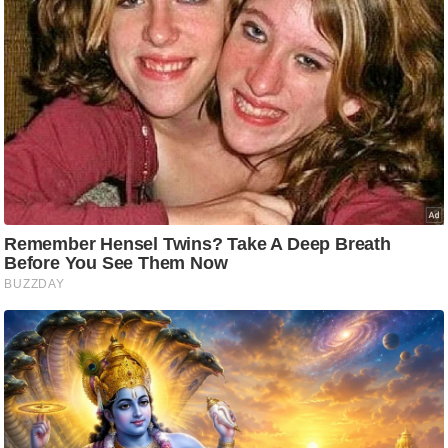
आ
र
.
आ
ई
.
चा
य
प
र
स
मी
क्षा
ध
र्म
ज्यो