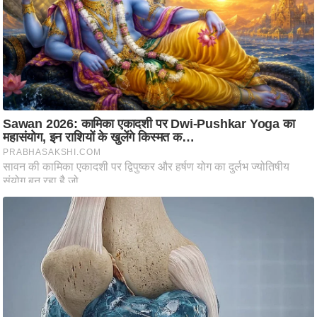
ति
ष
प्र
भु
म
हि
मा
/
ध
र्म
स्थ
ल
व्र
त
त्यो
हा
र