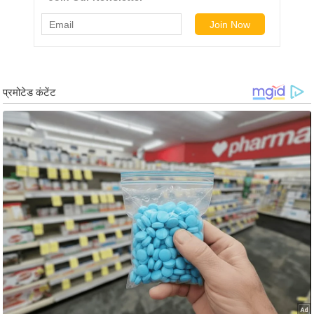
ड
हॉ
ली
वु
ड
फि
ल्म
स
मी
क्षा
B
r
e
a
k
i
n