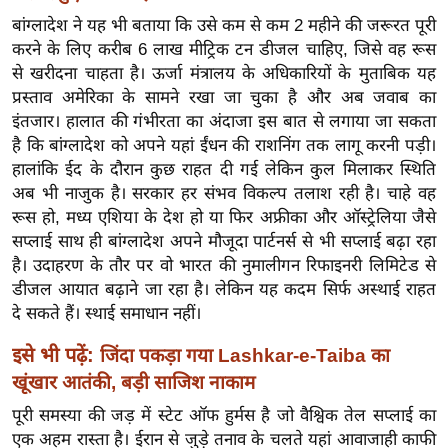
ख्सि
बांग्लादेश ने यह भी बताया कि उसे कम से कम 2 महीने की जरूरत पूरी
य
करने के लिए करीब 6 लाख मीट्रिक टन डीजल चाहिए, जिसे वह रूस
त
से खरीदना चाहता है। ऊर्जा मंत्रालय के अधिकारियों के मुताबिक यह
यं
प्रस्ताव अमेरिका के सामने रखा जा चुका है और अब जवाब का
ग
इंतजार। हालात की गंभीरता का अंदाजा इस बात से लगाया जा सकता
इं
है कि बांग्लादेश को अपने यहां ईंधन की राशनिंग तक लागू करनी पड़ी।
डि
हालांकि ईद के दौरान कुछ राहत दी गई लेकिन कुल मिलाकर स्थिति
अब भी नाजुक है। सरकार हर संभव विकल्प तलाश रही है। चाहे वह
या
रूस हो, मध्य एशिया के देश हो या फिर अफ्रीका और ऑस्ट्रेलिया जैसे
सा
सप्लाई साथ ही बांग्लादेश अपने मौजूदा पार्टनर्स से भी सप्लाई बढ़ा रहा
हि
है। उदाहरण के तौर पर वो भारत की नुमालीगन रिफाइनरी लिमिटेड से
त्य
डीजल आयात बढ़ाने जा रहा है। लेकिन यह कदम सिर्फ अस्थाई राहत
ज
दे सकते हैं। स्थाई समाधान नहीं।
ग
इसे भी पढ़ें:
जिंदा पकड़ा गया Lashkar-e-Taiba का
त
खूंखार आतंकी, बड़ी साजिश नाकाम
ऑ
टो
पूरी समस्या की जड़ में स्टेट ऑफ हुर्मस है जो वैश्विक तेल सप्लाई का
व
एक अहम रास्ता है। ईरान से जुड़े तनाव के चलते यहां आवाजाही काफी