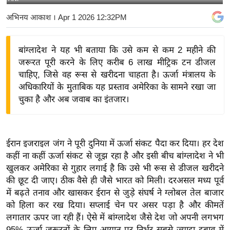
य
अभिनय आकाश
। Apr 1 2026 12:32PM
बि
ज़
बांग्लादेश ने यह भी बताया कि उसे कम से कम 2 महीने की
ने
जरूरत पूरी करने के लिए करीब 6 लाख मीट्रिक टन डीजल
स
चाहिए, जिसे वह रूस से खरीदना चाहता है। ऊर्जा मंत्रालय के
उ
अधिकारियों के मुताबिक यह प्रस्ताव अमेरिका के सामने रखा जा
द्यो
चुका है और अब जवाब का इंतजार।
ग
ज
ग
ईरान इजराइल जंग ने पूरी दुनिया में ऊर्जा संकट पैदा कर दिया। हर देश
त
कहीं ना कहीं ऊर्जा संकट से जूझ रहा है और इसी बीच बांग्लादेश ने भी
वि
खुलकर अमेरिका से गुहार लगाई है कि उसे भी रूस से डीजल खरीदने
शे
की छूट दी जाए। ठीक वैसे ही जैसे भारत को मिली। दरअसल मध्य पूर्व
ष
में बढ़ते तनाव और खासकर ईरान से जुड़े संघर्ष ने ग्लोबल तेल बाजार
को हिला कर रख दिया। सप्लाई चेन पर असर पड़ा है और कीमतें
ज्ञ
लगातार ऊपर जा रही हैं। ऐसे में बांग्लादेश जैसे देश जो अपनी लगभग
रा
95% ऊर्जा जरूरतों के लिए आयात पर निर्भर सबसे ज्यादा दबाव में