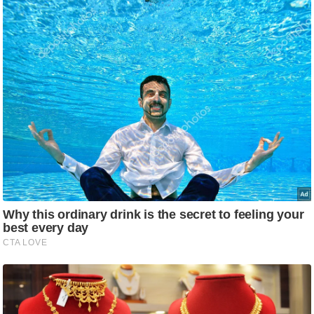
ति
ष
प्र
भु
म
हि
मा
/
ध
र्म
स्थ
ल
व्र
त
त्यो
हा
र