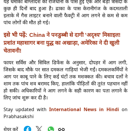
यह धमाका बांग्लादेश की राजधानी के पास हुई एक और बड़ी त्रासदी के
र्ल्ड
कुछ ही दिनों बाद हुआ है। ढाका के पास केरानीगंज के कदमताली
न्यू
इलाके में गैस लाइटर बनाने वाली फैक्ट्री में आग लगने से कम से कम
ज
पांच लोगों की मौत हो गई।
ब्री
इसे भी पढ़ें:
China ने पनडुब्बी से दागी 'अदृश्य' मिसाइल!
फ
प्रशांत महासागर बना युद्ध का अखाड़ा, अमेरिका ने दी खुली
म
चेतावनी!
नो
रं
फायर सर्विस और सिविल डिफेंस के अनुसार, दोपहर में आग लगी,
ज
जिसके बाद मौके पर सात दमकल गाड़ियां भेजी गईं। दमकलकर्मियों ने
न
आग पर काबू पाने के लिए कई घंटों तक मशक्कत की। बचाव दलों ने
शाम तक पांच शव बरामद किए, हालांकि पीड़ितों की तुरंत पहचान नहीं
ज
हो सकी। अधिकारियों ने आग लगने के सही कारण का पता लगाने के
ग
लिए जांच शुरू कर दी है।
त
बॉ
Stay updated with
International News in Hindi
on
ली
Prabhasakshi
वु
शेयर करें