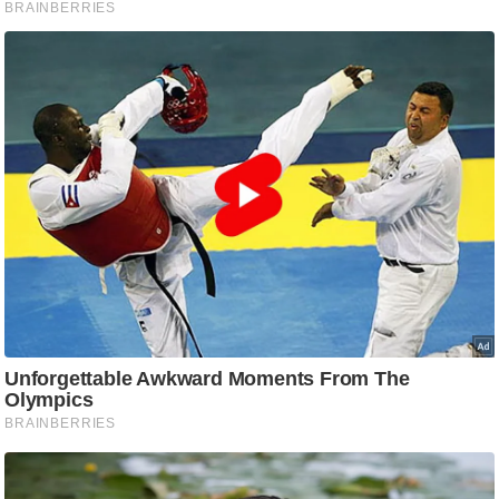
/
फै
श
न
घ
रे
लू
नु
स्खे
प
र्य
ट
न
स्थ
ल
फि