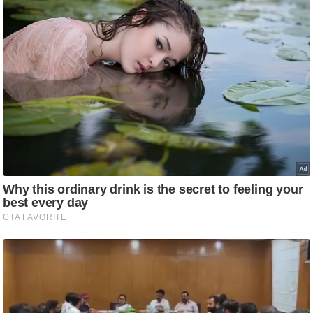
ट
ने
स
मं
त्रा
रि
ले
श
न
शि
प
रा
ज
नी
ति
वि
श्ले