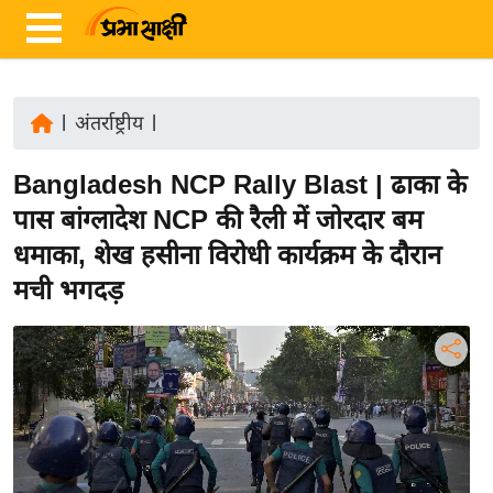
|
अंतर्राष्ट्रीय
|
ता
Bangladesh NCP Rally Blast | ढाका के
ज़ा
ख
पास बांग्लादेश NCP की रैली में जोरदार बम
ब
धमाका, शेख हसीना विरोधी कार्यक्रम के दौरान
र
मची भगदड़
रा
ष्ट्री
य
अं
त
र्रा
ष्ट्री