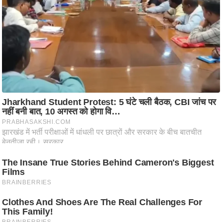
ष
ण
स
म
सा
म
यि
क
मा
तृ
भू
मि
स्तं
भ
ए
म
.