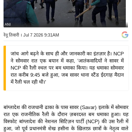
य
बि
ज़
ANI
ने
रेनू तिवारी
। Jul 7 2026 9:31AM
स
उ
जांच आगे बढ़ने के साथ ही और जानकारी का इंतज़ार है। NCP
द्यो
ने सोमवार रात एक बयान में कहा, 'आतंकवादियों ने सावर में
ग
NCP की रैली स्थल पर बम धमाका किया। यह धमाका सोमवार
ज
रात करीब 9:45 बजे हुआ, जब सावर थाना स्टैंड ईदगाह मैदान
ग
में रैली चल रही थी।'
त
वि
शे
बांग्लादेश की राजधानी ढाका के पास सावर (Savar) इलाके में सोमवार
ष
रात एक राजनीतिक रैली के दौरान ज़बरदस्त बम धमाका हुआ। यह
ज्ञ
विस्फोट बांग्लादेश की नेशनल सिटिज़न पार्टी (NCP) की उस रैली में
रा
हुआ, जो पूर्व प्रधानमंत्री शेख हसीना के ख़िलाफ़ छात्रों के नेतृत्व वाले