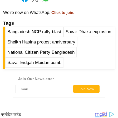
ड
हॉ
We're now on WhatsApp.
Click to join.
ली
वु
Tags
ड
Bangladesh NCP rally blast
Savar Dhaka explosion
फि
Sheikh Hasina protest anniversary
ल्म
स
National Citizen Party Bangladesh
मी
Savar Eidgah Maidan bomb
क्षा
B
r
e
a
k
i
n