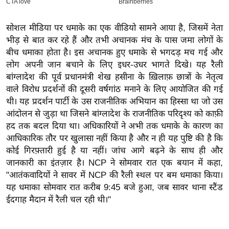
इ
म
सोशल मीडिया पर धमाके का एक वीडियो सामने आया है, जिसमें नेता
भीड़ से बात कर रहे हैं और तभी अचानक मंच के पास जमा लोगों के
ई
बीच धमाका होता है। इस अचानक हुए धमाके से भगदड़ मच गई और
-
लोग अपनी जान बचाने के लिए इधर-उधर भागते दिखे।
यह रैली
पे
बांग्लादेश की पूर्व प्रधानमंत्री शेख हसीना के ख़िलाफ़ छात्रों के नेतृत्व
प
वाले विरोध प्रदर्शनों की दूसरी वर्षगांठ मनाने के लिए आयोजित की गई
र
थी। यह प्रदर्शन पार्टी के उस राजनीतिक अभियान का हिस्सा था जो उस
मि
आंदोलन से जुड़ा था जिसने बांग्लादेश के राजनीतिक परिदृश्य को काफ़ी
सा
हद तक बदल दिया था। अधिकारियों ने अभी तक धमाके के कारण का
ल
आधिकारिक तौर पर खुलासा नहीं किया है और न ही यह पुष्टि की है कि
कोई गिरफ़्तारी हुई है या नहीं। जांच आगे बढ़ने के साथ ही और
जानकारी का इंतज़ार है। NCP ने सोमवार रात एक बयान में कहा,
बे
"आतंकवादियों ने सावर में NCP की रैली स्थल पर बम धमाका किया।
मि
यह धमाका सोमवार रात करीब 9:45 बजे हुआ, जब सावर थाना स्टैंड
सा
ईदगाह मैदान में रैली चल रही थी।"
ल
श