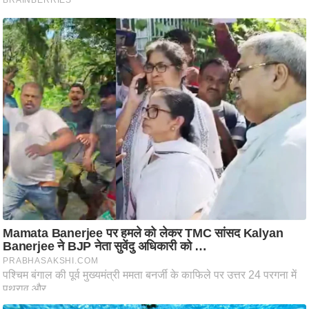
आ
र
.
आ
ई
.
चा
य
प
र
स
मी
क्षा
ध
र्म
ज्यो