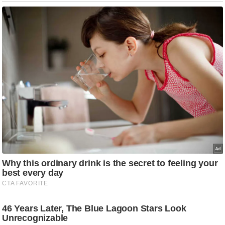
g
N
e
w
s
ला
इ
फ
स्टा
इ
ल
टे
क्नॉ
लॉ
जी
ब्यू
टी