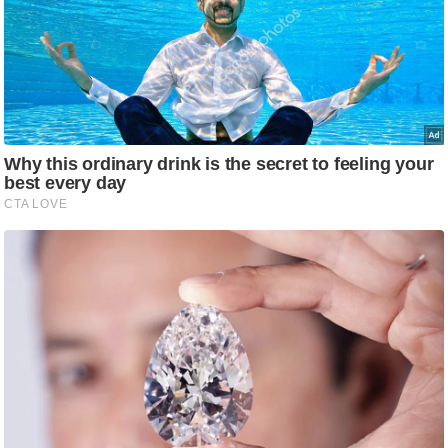
g
N
e
w
s
ला
इ
फ
स्टा
इ
ल
टे
क्नॉ
लॉ
जी
ब्यू
टी