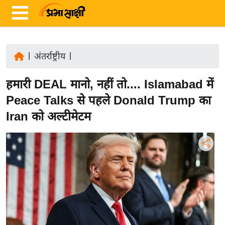
|
अंतर्राष्ट्रीय
|
ता
हमारी DEAL मानो, नहीं तो.... Islamabad में
ज़ा
ख
Peace Talks से पहले Donald Trump का
ब
Iran को अल्टीमेटम
र
रा
ष्ट्री
य
अं
त
र्रा
ष्ट्री