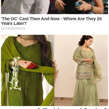
ष
ण
स
म
सा
म
यि
क
मा
तृ
भू
मि
स्तं
भ
ए
म
.