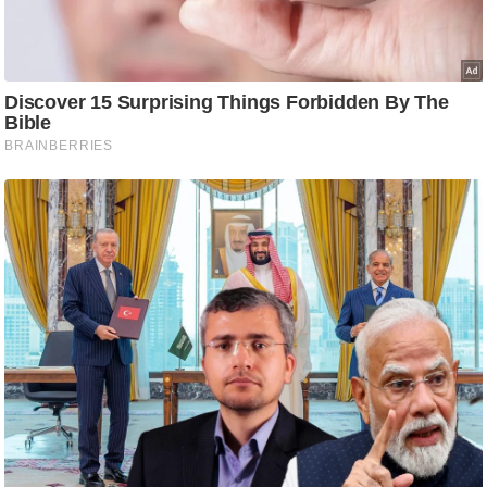
/
फै
श
न
घ
रे
लू
नु
स्खे
प
र्य
ट
न
स्थ
ल
फि