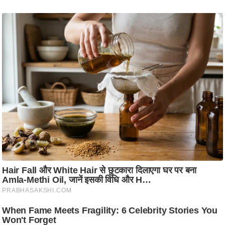
ति
ष
प्र
भु
म
हि
मा
/
ध
र्म
स्थ
ल
व्र
त
त्यो
हा
र