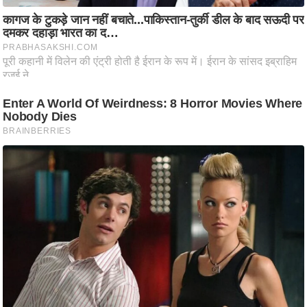
ट
ने
स
मं
त्रा
रि
ले
श
न
शि
प
रा
ज
नी
ति
वि
श्ले