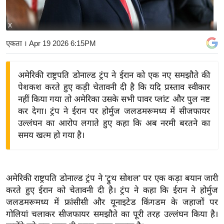
य
बि
X
ज़
एकता
। Apr 19 2026 6:15PM
ने
स
अमेरिकी राष्ट्रपति डोनाल्ड ट्रंप ने ईरान को एक नए समझौते की
उ
पेशकश करते हुए कड़ी चेतावनी दी है कि यदि प्रस्ताव स्वीकार
द्यो
नहीं किया गया तो अमेरिका उसके सभी पावर प्लांट और पुल नष्ट
ग
कर देगा। ट्रंप ने ईरान पर होर्मुज जलडमरूमध्य में सीजफायर
ज
उल्लंघन का आरोप लगाते हुए कहा कि अब नरमी बरतने का
ग
समय खत्म हो गया है।
त
वि
शे
अमेरिकी राष्ट्रपति डोनाल्ड ट्रंप ने 'ट्रुथ सोशल' पर एक कड़ा बयान जारी
ष
करते हुए ईरान को चेतावनी दी है। ट्रंप ने कहा कि ईरान ने होर्मुज
ज्ञ
जलडमरूमध्य में फ्रांसीसी और यूनाइटेड किंगडम के जहाजों पर
रा
गोलियां चलाकर सीजफायर समझौते का पूरी तरह उल्लंघन किया है।