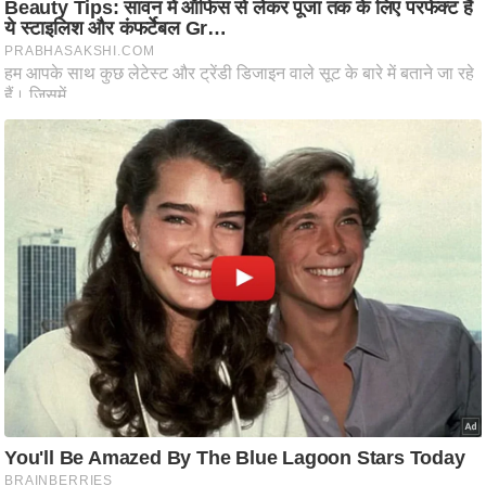
आ
र
.
आ
ई
.
चा
य
प
र
स
मी
क्षा
ध
र्म
ज्यो