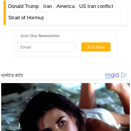
र्ल्ड
Donald Trump
Iran
America
US Iran conflict
न्यू
Strait of Hormuz
ज
ब्री
फ
म
नो
रं
ज
न
ज
ग
त
बॉ
ली
वु