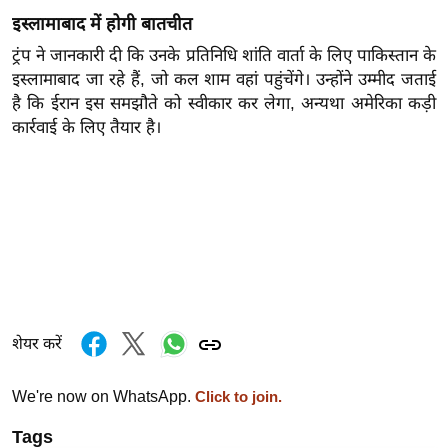
ख्सि
इस्लामाबाद में होगी बातचीत
य
ट्रंप ने जानकारी दी कि उनके प्रतिनिधि शांति वार्ता के लिए पाकिस्तान के
त
इस्लामाबाद जा रहे हैं, जो कल शाम वहां पहुंचेंगे। उन्होंने उम्मीद जताई
यं
है कि ईरान इस समझौते को स्वीकार कर लेगा, अन्यथा अमेरिका कड़ी
ग
कार्रवाई के लिए तैयार है।
इं
डि
या
सा
हि
त्य
ज
ग
शेयर करें
त
ऑ
We're now on WhatsApp.
Click to join.
टो
Tags
व