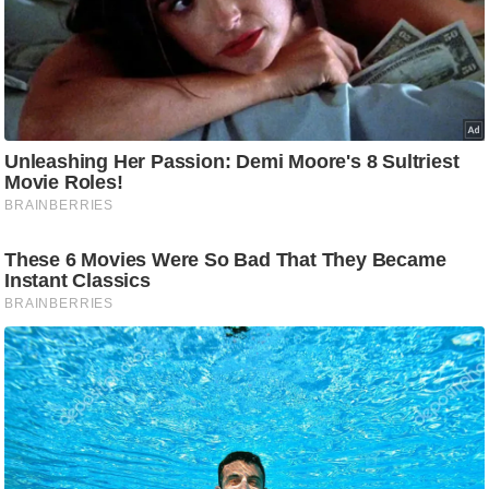
ड
हॉ
ली
वु
ड
फि
ल्म
स
मी
क्षा
B
r
e
a
k
i
n