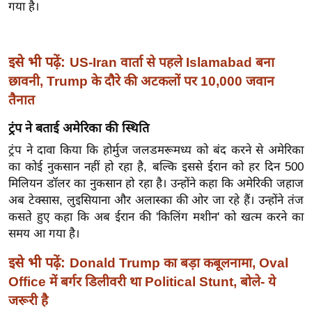
गया है।
इ
म
ई
इसे भी पढ़ें:
US-Iran वार्ता से पहले Islamabad बना
-
छावनी, Trump के दौरे की अटकलों पर 10,000 जवान
पे
तैनात
प
ट्रंप ने बताई अमेरिका की स्थिति
र
ट्रंप ने दावा किया कि होर्मुज जलडमरूमध्य को बंद करने से अमेरिका
मि
का कोई नुकसान नहीं हो रहा है, बल्कि इससे ईरान को हर दिन 500
सा
मिलियन डॉलर का नुकसान हो रहा है। उन्होंने कहा कि अमेरिकी जहाज
ल
अब टेक्सास, लुइसियाना और अलास्का की ओर जा रहे हैं। उन्होंने तंज
कसते हुए कहा कि अब ईरान की 'किलिंग मशीन' को खत्म करने का
बे
समय आ गया है।
मि
सा
इसे भी पढ़ें:
Donald Trump का बड़ा कबूलनामा, Oval
ल
Office में बर्गर डिलीवरी था Political Stunt, बोले- ये
श
जरूरी है