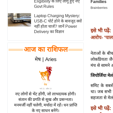
Eligibility के लिए लागू हुए नए
स्तंभ
Govt Rules
एम.
Laptop Charging Mystery:
आर.
USB-C पोर्ट होने के बावजूद क्यों
नहीं होता चार्ज? जानें Power
आई.
इसे भी पढ़ें:
Delivery का विज्ञान
चाय पर
आरोप- 'पाला
समीक्षा
आज का राशिफल
धर्म
नेताओं के बीच
ज्योतिष
मेष | Aries
लोकप्रियता जै
प्रभु
मंच से सामने
महिमा/
जियोर्जिया मेल
धर्मस्थल
समिट के सबसे ज
व्रत
था। जब सभी ने
त्योहार
नए लोगों से भेंट होंगी, जो लाभदायक होगी।
सहजता से मेलो
संतान की प्रगति से सुख और प्रसन्नता।
राशिफल
मनमर्जी नहीं चलेगी, मर्यादा में रहें। धन प्राप्ति
इसे भी पढ़ें:
विशेष
के नए साधन बनेंगे।