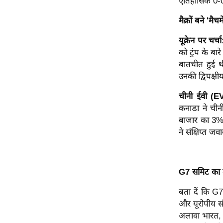
ऐतिहासिक 0-0
मैक्रों बने 'म
यूक्रेन पर चर्च
को ट्रंप के बा
बातचीत हुई थी।
उनकी द्विपक्ष
चीनी ईवी (E
कनाडा ने चीनी
बाजार का 3% 
ने संक्षिप्त ज
G7 समिट का ढ
बता दें कि G7
और यूरोपीय सं
अलावा भारत, ब