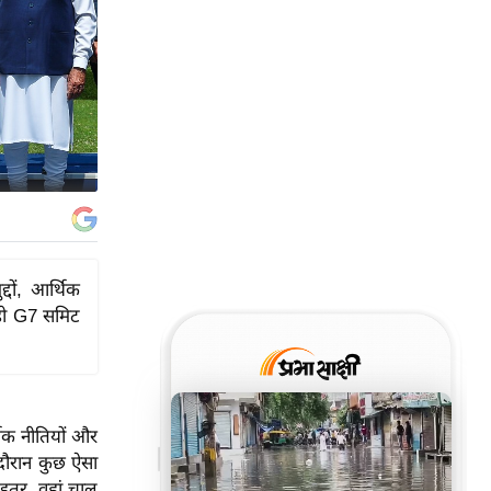
दों, आर्थिक
रही G7 समिट
्थिक नीतियों और
 दौरान कुछ ऐसा
इतर, वहां चालू