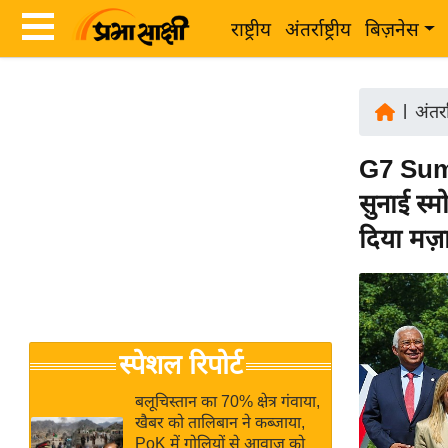
राष्ट्रीय
अंतर्राष्ट्रीय
बिज़नेस
Latest
ता
News
|
अंतर्रा
ज़ा
in
ख
G7 Summi
Hindi
ब
सुनाई स्म
र
Hindi
दिया मज़
राष्ट्रीय
News
अंतर्राष्ट्रीय
Live
बिज़नेस
उद्योग
Breaking
स्पेशल रिपोर्ट
जगत
News in
विशेषज्ञ
Hindi
बलूचिस्तान का 70% क्षेत्र गंवाया,
राय
खैबर को तालिबान ने कब्जाया,
PoK में गोलियों से आवाज को