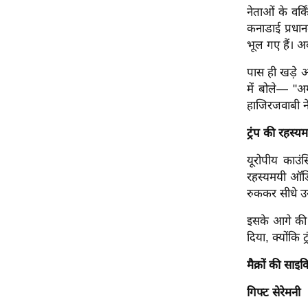
नेताओं के वर्क
ऑडियो
कनाडाई प्रधानम
इंफ़ोग्राफ़िक
भूल गए हैं। अब
राज्यों से
पास ही खड़े अम
शहरों से
में बोले— "अग
वेब स्टोरी
हाजिरजवाबी ने
कार्टून
ट्रंप की रहस्य
Short
यूरोपीय काउंस
Videos
रहस्यमयी ऑडिय
iOS App
रुककर सीधे उ
About us
इसके आगे की 
Contact Editor
दिया, क्योंकि ट
Advertise
मैक्रों की स
Privacy Policy
Grievance
गिफ्ट सेरेमनी
Redressal