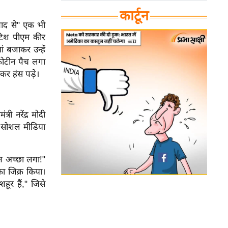
कार्टून
 बाद से" एक भी
रिटिश पीएम कीर
 बजाकर उन्हें
िकोटीन पैच लगा
कर हंस पड़े।
री नरेंद्र मोदी
र सोशल मीडिया
त अच्छा लगा!"
का जिक्र किया।
हूर हैं," जिसे