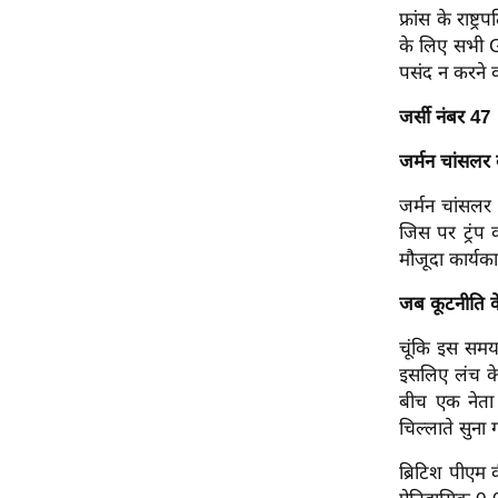
फ्रांस के राष्ट
Code Of Ethics
के लिए सभी 
RSS
पसंद न करने व
Our Team
जर्सी नंबर 47
Expert Panel
जर्मन चांसलर
Loksabhachunav
Android App
जर्मन चांसलर 
जिस पर ट्रंप 
मौजूदा कार्यक
जब कूटनीति के
चूंकि इस समय 
इसलिए लंच के
बीच एक नेता 
चिल्लाते सुना
ब्रिटिश पीएम 