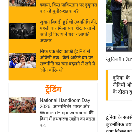
बजट
Hindi
दबाया, किस पाकिस्तान पर हुकूमत
खेल
News
कर रहे मुनीर-शहबाज?
क्रिकेट
जुबान बिगड़ी हुई थी उदयनिधि की,
Hindi
IPL
पहली बार मिला सवा शेर, सत्ता में
आते ही विजय ने धरा थलापति
Videos
2026
अवतार
क्राइम
ANI
सिर्फ एक बंदा काफ़ी है: PK से
ई-पेपर
ओवैसी तक...कैसे अकेले दम पर
रेनू तिवारी
। Ju
मिसाल बेमिसाल
राजनीति का रुख बदलने में लगे ये
'लोन वॉरियर्स'
शख्सियत
दुनिया के
यंग इंडिया
नीतियों औ
ट्रेंडिंग
साहित्य जगत
के दौरान क
ऑटो वर्ल्ड
National Handloom Day
2026: आत्मनिर्भर भारत और
न्यूज ब्रीफ
Women Empowerment की
दुनिया के सबसे
मनोरंजन जगत
दिशा में हथकरघा उद्योग का बढ़ता
कूटनीतिक बयान
कद
बॉलीवुड
हुआ जिसने सुर