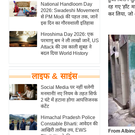
हॉलीवुड
National Handloom Day
रह गए 'हॉट मा
2026: Swadeshi Movement
फिल्म समीक्षा
कर लिया, जो 
से PM Modi की पहल तक, जानें
Breaking
इस दिन का गौरवशाली इतिहास
News
Hiroshima Day 2026: एक
लाइफस्टाइल
परमाणु बम ने ली लाखों जानें, US
Attack की उस काली सुबह ने
टेक्नॉलॉजी
बदल दिया World History
ब्यूटी/फैशन
घरेलू नुस्खे
लाइफ & साइंस
पर्यटन स्थल
फिटनेस मंत्रा
Social Media पर नहीं चलेगी
मनमानी! नए नियम के तहत सिर्फ
रिलेशनशिप
2 घंटे में हटाना होगा आपत्तिजनक
राजनीति
कंटेंट
विश्लेषण
Himachal Pradesh Police
समसामयिक
Constable Bharti: आवेदन की
आखिरी तारीख तय, EWS
मातृभूमि