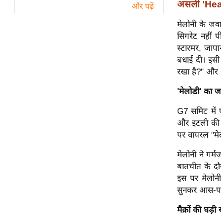
असली 'Hea
विश्लेषण
और पढ़ें
ट्रेंडिंग
मेलोनी के जवा
सिगरेट नहीं प
Q
स्टारमर, जाप
u
बधाई दी। इसी 
i
रखा है?" और 
c
'मेलोडी' का जल
k
L
G7 समिट में पा
i
और इटली की प
n
पर वायरल "मेलो
k
s
मेलोनी ने गर
बातचीत के दौर
विधानसभा
इस पर मेलोनी 
चुनाव
सुनकर आस-पास ख
फोटो
मैक्रों की घड़ी 
वीडियो