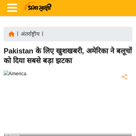
|
अंतर्राष्ट्रीय
|
ता
Pakistan के लिए खुशखबरी, अमेरिका ने बलूचों
ज़ा
ख
को दिया सबसे बड़ा झटका
ब
र
रा
ष्ट्री
य
अं
त
र्रा
ष्ट्री
AI Image