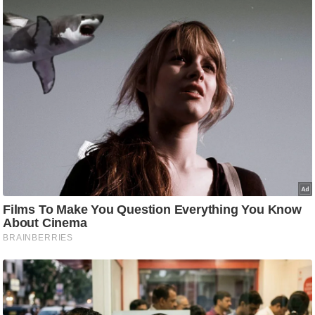
ट
ने
स
मं
त्रा
रि
ले
श
न
शि
प
रा
ज
नी
ति
वि
श्ले