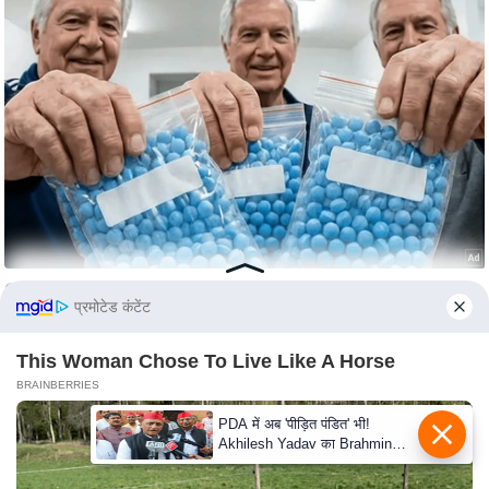
e
r
t
i
s
e
P
r
i
v
a
प्रमोटेड कंटेंट
c
y
This Woman Chose To Live Like A Horse
P
BRAINBERRIES
o
l
i