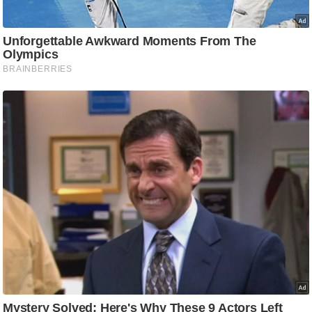
g
N
e
w
s
ला
इ
फ
स्टा
इ
ल
टे
क्नॉ
लॉ
जी
ब्यू
टी