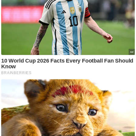
आ
र
.
आ
ई
.
चा
य
प
र
स
मी
क्षा
ध
र्म
ज्यो