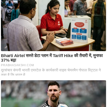
ष
ण
स
म
सा
म
यि
क
मा
तृ
भू
मि
स्तं
भ
ए
म
.