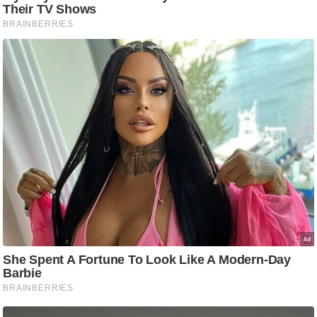
/
फै
श
न
घ
रे
लू
नु
स्खे
प
र्य
ट
न
स्थ
ल
फि