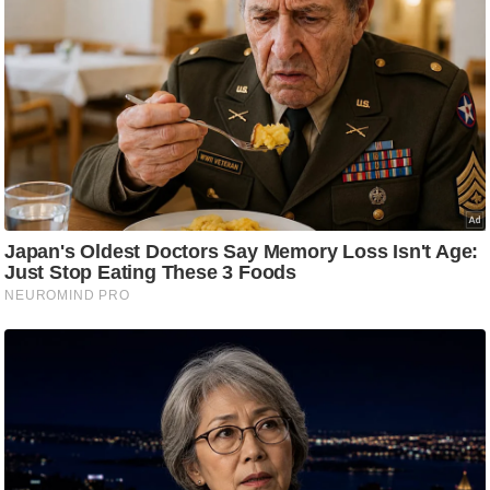
र्ल्ड
न्यू
ज
ब्री
फ
म
नो
रं
ज
न
ज
ग
त
बॉ
ली
वु