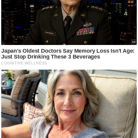
ड
हॉ
ली
वु
ड
फि
ल्म
स
मी
क्षा
B
r
e
a
k
i
n