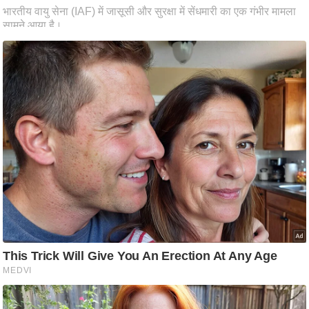
ट
ने
स
मं
त्रा
रि
ले
श
न
शि
प
रा
ज
नी
ति
वि
श्ले