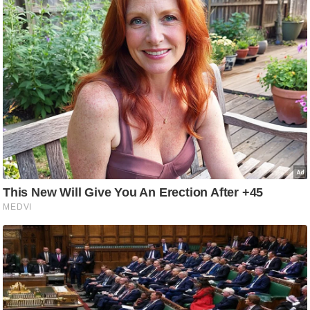
ष
ण
स
म
सा
म
यि
क
मा
तृ
भू
मि
स्तं
भ
ए
म
.