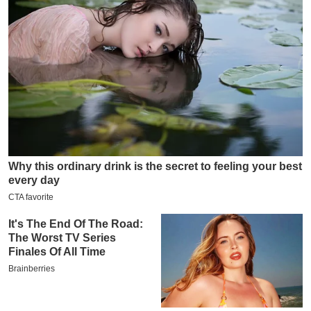
य
ब
ज
ट
खे
ल
क्रि
के
ट
I
P
L
2
0
2
6
क्रा