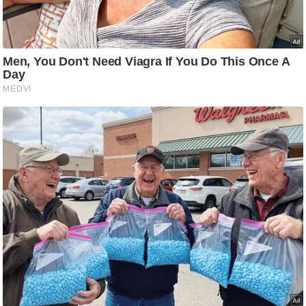
g
N
e
w
s
ला
इ
फ
स्टा
इ
ल
टे
क्नॉ
लॉ
जी
ब्यू
टी