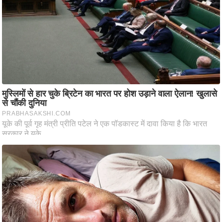
आ
र
.
आ
ई
.
चा
य
प
र
स
मी
क्षा
ध
र्म
ज्यो