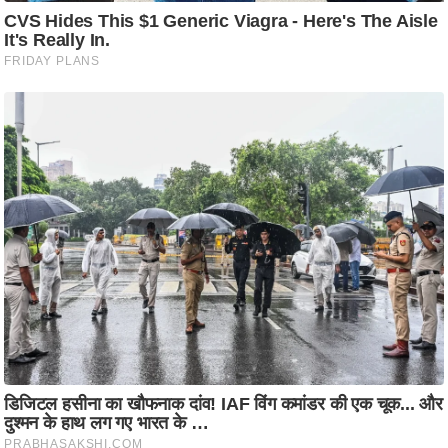
/
फै
श
न
घ
रे
लू
नु
स्खे
प
र्य
ट
न
स्थ
ल
फि