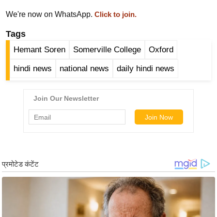
ख्सि
We're now on WhatsApp.
Click to join.
य
त
Tags
यं
Hemant Soren
Somerville College
Oxford
ग
hindi news
national news
daily hindi news
इं
डि
या
सा
हि
त्य
ज
ग
त
ऑ
टो
व