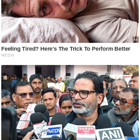
ति
ष
प्र
भु
म
हि
मा
/
ध
र्म
स्थ
ल
व्र
त
त्यो
हा
र