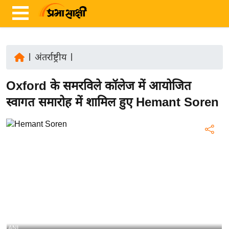
|
अंतर्राष्ट्रीय
|
ता
Oxford के समरविले कॉलेज में आयोजित
ज़ा
ख
स्वागत समारोह में शामिल हुए Hemant Soren
ब
र
रा
ष्ट्री
य
अं
त
र्रा
ष्ट्री
ANI