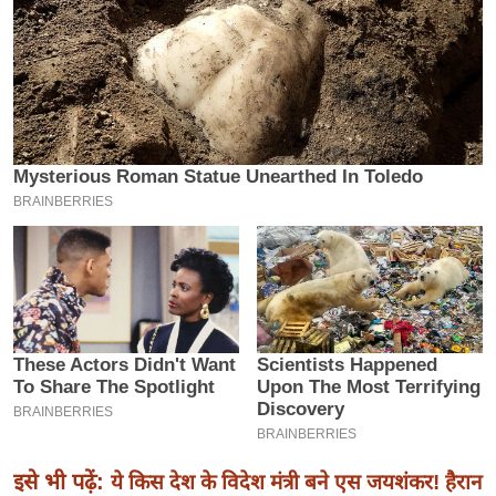
इ
म
ई
-
पे
प
र
मि
सा
ल
बे
मि
सा
ल
श
इसे भी पढ़ें:
ये किस देश के विदेश मंत्री बने एस जयशंकर! हैरान