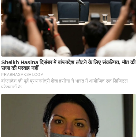
ति
ष
प्र
भु
म
हि
मा
/
ध
र्म
स्थ
ल
व्र
त
त्यो
हा
र