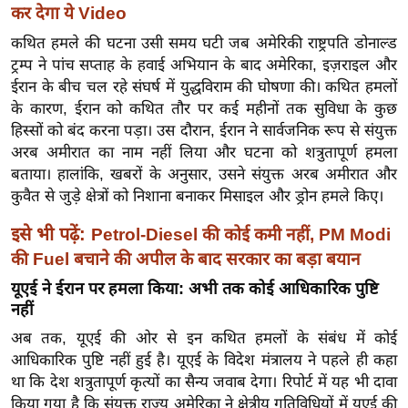
ख्सि
कर देगा ये Video
य
कथित हमले की घटना उसी समय घटी जब अमेरिकी राष्ट्रपति डोनाल्ड
त
ट्रम्प ने पांच सप्ताह के हवाई अभियान के बाद अमेरिका, इज़राइल और
यं
ईरान के बीच चल रहे संघर्ष में युद्धविराम की घोषणा की। कथित हमलों
ग
के कारण, ईरान को कथित तौर पर कई महीनों तक सुविधा के कुछ
इं
हिस्सों को बंद करना पड़ा। उस दौरान, ईरान ने सार्वजनिक रूप से संयुक्त
अरब अमीरात का नाम नहीं लिया और घटना को शत्रुतापूर्ण हमला
डि
बताया। हालांकि, खबरों के अनुसार, उसने संयुक्त अरब अमीरात और
या
कुवैत से जुड़े क्षेत्रों को निशाना बनाकर मिसाइल और ड्रोन हमले किए।
सा
हि
इसे भी पढ़ें:
Petrol-Diesel की कोई कमी नहीं, PM Modi
त्य
की Fuel बचाने की अपील के बाद सरकार का बड़ा बयान
ज
यूएई ने ईरान पर हमला किया: अभी तक कोई आधिकारिक पुष्टि
ग
नहीं
त
अब तक, यूएई की ओर से इन कथित हमलों के संबंध में कोई
ऑ
आधिकारिक पुष्टि नहीं हुई है। यूएई के विदेश मंत्रालय ने पहले ही कहा
टो
था कि देश शत्रुतापूर्ण कृत्यों का सैन्य जवाब देगा। रिपोर्ट में यह भी दावा
व
किया गया है कि संयुक्त राज्य अमेरिका ने क्षेत्रीय गतिविधियों में यूएई की