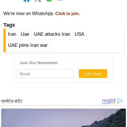
g
N
We're now on WhatsApp.
Click to join.
e
w
Tags
s
Iran
Uae
UAE attacks Iran
USA
ला
UAE joins Iran war
इ
फ
स्टा
इ
ल
टे
क्नॉ
लॉ
जी
ब्यू
टी