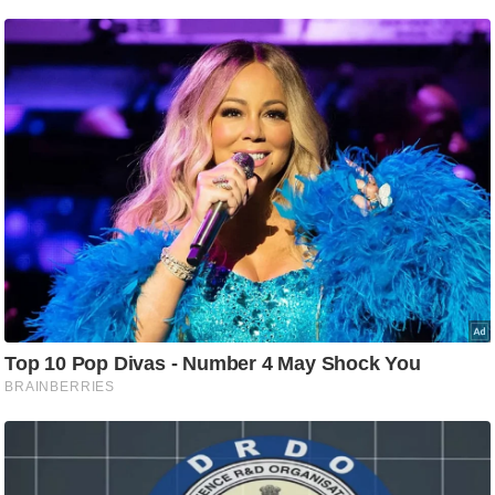
ट
ने
स
मं
त्रा
रि
ले
श
न
शि
प
रा
ज
नी
ति
वि
श्ले