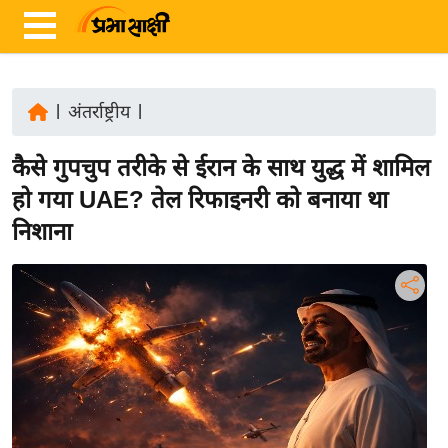
|
अंतर्राष्ट्रीय
|
ता
कैसे गुपचुप तरीके से ईरान के साथ युद्ध में शामिल
ज़ा
ख
हो गया UAE? तेल रिफाइनरी को बनाया था
ब
निशाना
र
रा
ष्ट्री
य
अं
त
र्रा
ष्ट्री