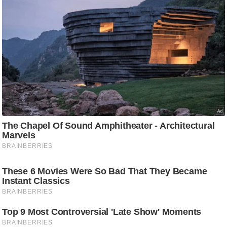
/
फै
श
न
घ
रे
लू
नु
स्खे
प
र्य
ट
न
स्थ
ल
फि