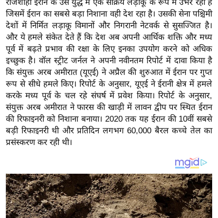
राजशाही ईरान के उस युद्ध में एक सक्रिय लड़ाकू के रूप में उभर रही है
य
जिसमें ईरान का सबसे बड़ा निशाना वही देश रहा है। उसकी सेना पश्चिमी
ब
देशों में निर्मित लड़ाकू विमानों और निगरानी नेटवर्क से सुसज्जित है।
ज
और ये हमले संकेत देते हैं कि देश अब अपनी आर्थिक शक्ति और मध्य
ट
पूर्व में बढ़ते प्रभाव की रक्षा के लिए इनका उपयोग करने को अधिक
खे
इच्छुक है। वॉल स्ट्रीट जर्नल ने अपनी नवीनतम रिपोर्ट में दावा किया है
ल
कि संयुक्त अरब अमीरात (यूएई) ने अप्रैल की शुरुआत में ईरान पर गुप्त
रूप से सीधे हमले किए। रिपोर्ट के अनुसार, यूएई ने ईरानी क्षेत्र में हमले
क्रि
करके मध्य पूर्व के चल रहे संघर्ष में प्रवेश किया। रिपोर्ट के अनुसार,
के
संयुक्त अरब अमीरात ने फारस की खाड़ी में लावन द्वीप पर स्थित ईरान
ट
की रिफाइनरी को निशाना बनाया। 2020 तक यह ईरान की 10वीं सबसे
I
बड़ी रिफाइनरी थी और प्रतिदिन लगभग 60,000 बैरल कच्चे तेल का
P
प्रसंस्करण कर रही थी।
L
2
0
2
6
क्रा