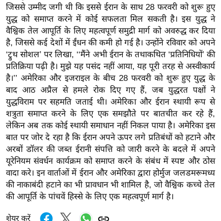
ड
जिससे उम्मीद जगी थी कि इससे ईरान के साथ 28 फरवरी को शुरू हुए
हॉ
युद्ध को समाप्त करने में कोई सफलता मिल सकती है। इस युद्ध ने
ली
वैश्विक तेल आपूर्ति के लिए महत्वपूर्ण समुद्री मार्ग को अवरुद्ध कर दिया
वु
है, जिससे कई देशों में ईंधन की कमी हो गई है। उन्होंने रविवार को अपने
ड
‘ट्रुथ सोशल’ पर लिखा, ‘‘मैंने अभी ईरान के तथाकथित ‘प्रतिनिधियों’ की
प्रतिक्रिया पढ़ी है। मुझे यह पसंद नहीं आया, यह पूरी तरह से अस्वीकार्य
फि
है।’’ अमेरिका और इजराइल के बीच 28 फरवरी को शुरू हुए युद्ध के
ल्म
बाद आठ अप्रैल से हमले रोक दिए गए हैं, जब युद्धरत पक्षों ने
स
युद्धविराम पर सहमति जताई थी। अमेरिका और ईरान स्थायी रूप से
मी
शत्रुता समाप्त करने के लिए एक समझौते पर बातचीत कर रहे हैं,
क्षा
लेकिन अब तक कोई स्थायी समाधान नहीं निकल पाया है। अमेरिका इस
B
बात पर जोर दे रहा है कि ईरान अपने ऊपर लगे प्रतिबंधों को हटाने और
r
अरबों डॉलर की जब्त ईरानी संपत्ति को जारी करने के बदले में अपने
e
यूरेनियम संवर्धन कार्यक्रम को समाप्त करने के संबंध में स्पष्ट और ठोस
वादा करे। इन वार्ताओं में ईरान और अमेरिका द्वारा होर्मुज जलडमरूमध्य
a
की नाकाबंदी हटाने का भी प्रावधान भी शामिल है, जो वैश्विक कच्चे तेल
k
की आपूर्ति के पांचवें हिस्से के लिए एक महत्वपूर्ण मार्ग है।
i
n
शेयर करें