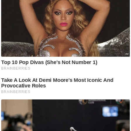
आ
र
.
आ
ई
.
चा
य
प
र
स
मी
क्षा
ध
र्म
ज्यो