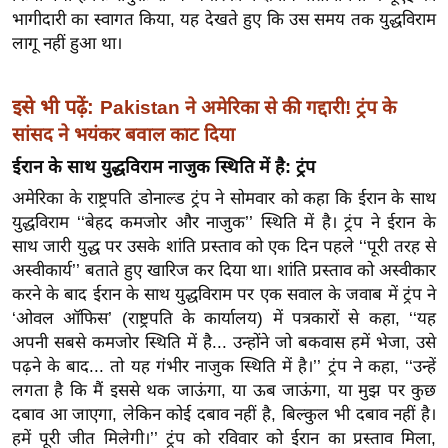
र्ल्ड
भागीदारी का स्वागत किया, यह देखते हुए कि उस समय तक युद्धविराम
लागू नहीं हुआ था।
न्यू
ज
ब्री
इसे भी पढ़ें:
Pakistan ने अमेरिका से की गद्दारी! ट्रंप के
फ
सांसद ने भयंकर बवाल काट दिया
म
ईरान के साथ युद्धविराम नाजुक स्थिति में है: ट्रंप
नो
अमेरिका के राष्ट्रपति डोनाल्ड ट्रंप ने सोमवार को कहा कि ईरान के साथ
रं
युद्धविराम ‘‘बेहद कमजोर और नाजुक’’ स्थिति में है। ट्रंप ने ईरान के
ज
साथ जारी युद्ध पर उसके शांति प्रस्ताव को एक दिन पहले ‘‘पूरी तरह से
न
अस्वीकार्य’’ बताते हुए खारिज कर दिया था। शांति प्रस्ताव को अस्वीकार
ज
करने के बाद ईरान के साथ युद्धविराम पर एक सवाल के जवाब में ट्रंप ने
ग
‘ओवल ऑफिस’ (राष्ट्रपति के कार्यालय) में पत्रकारों से कहा, ‘‘यह
त
अपनी सबसे कमजोर स्थिति में है... उन्होंने जो बकवास हमें भेजा, उसे
पढ़ने के बाद... तो यह गंभीर नाजुक स्थिति में है।’’ ट्रंप ने कहा, ‘‘उन्हें
बॉ
लगता है कि मैं इससे थक जाऊंगा, या ऊब जाऊंगा, या मुझ पर कुछ
ली
दबाव आ जाएगा, लेकिन कोई दबाव नहीं है, बिल्कुल भी दबाव नहीं है।
वु
हमें पूरी जीत मिलेगी।’’ ट्रंप को रविवार को ईरान का प्रस्ताव मिला,