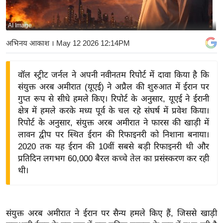
य
बि
AI Image
ज़
अभिनय आकाश
। May 12 2026 12:14PM
ने
स
वॉल स्ट्रीट जर्नल ने अपनी नवीनतम रिपोर्ट में दावा किया है कि
उ
संयुक्त अरब अमीरात (यूएई) ने अप्रैल की शुरुआत में ईरान पर
द्यो
गुप्त रूप से सीधे हमले किए। रिपोर्ट के अनुसार, यूएई ने ईरानी
ग
क्षेत्र में हमले करके मध्य पूर्व के चल रहे संघर्ष में प्रवेश किया।
ज
रिपोर्ट के अनुसार, संयुक्त अरब अमीरात ने फारस की खाड़ी में
ग
लावन द्वीप पर स्थित ईरान की रिफाइनरी को निशाना बनाया।
त
2020 तक यह ईरान की 10वीं सबसे बड़ी रिफाइनरी थी और
प्रतिदिन लगभग 60,000 बैरल कच्चे तेल का प्रसंस्करण कर रही
वि
थी।
शे
ष
ज्ञ
रा
संयुक्त अरब अमीरात ने ईरान पर सैन्य हमले किए हैं, जिससे खाड़ी