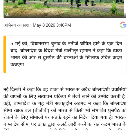
य
बि
ANI
ज़
अभिनय आकाश
। May 8 2026 3:46PM
ने
स
5 मई को, विधानसभा चुनाव के नतीजे घोषित होने के एक दिन
उ
बाद, बांग्लादेश के विदेश मंत्री खलीलुर रहमान ने कहा कि ढाका
द्यो
भारत की ओर से घुसपैठ की घटनाओं के खिलाफ उचित कदम
ग
उठाएगा।
ज
ग
त
नई दिल्ली ने कहा कि वह ढाका से भारत से अवैध बांग्लादेशी प्रवासियों
वि
की वापसी के लिए सत्यापन प्रक्रिया में तेजी लाने की उम्मीद करती है।
शे
वहीं, बांग्लादेश के गृह मंत्री सलाहुद्दीन अहमद ने कहा कि बांग्लादेश
ष
सीमा रक्षक बल (बीजीबी) को भारत से किसी भी संभावित घुसपैठ को
ज्ञ
रोकने के लिए सीमाओं पर सतर्क रहने का निर्देश दिया गया है। भारत-
रा
बांग्लादेश सीमा पर ढाका द्वारा अलर्ट जारी करने का यह कदम भारत के