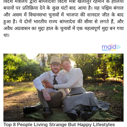
विदेश मंत्रालय द्वारा बांग्लादेशी विदेश मंत्री खलीलुर रहमान के हालिया
य
बयानों पर प्रतिक्रिया देने के कुछ घंटों बाद आया है। यह पश्चिम बंगाल
ब
और असम में विधानसभा चुनावों में भाजपा की शानदार जीत के बाद
ज
हुआ है। ये दोनों भारतीय राज्य बांग्लादेश की सीमा से लगते हैं, और
ट
अवैध अप्रवासन का मुद्दा हाल के चुनावों में एक महत्वपूर्ण मुद्दा बन गया
खे
था।
ल
क्रि
के
ट
I
P
L
2
0
2
6
क्रा