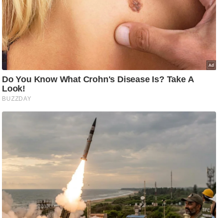
ति
ष
प्र
भु
म
हि
मा
/
ध
र्म
स्थ
ल
व्र
त
त्यो
हा
र