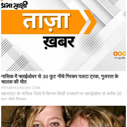
ष
ण
स
म
सा
म
यि
क
मा
तृ
भू
मि
स्तं
भ
ए
म
.