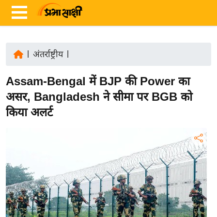
|
अंतर्राष्ट्रीय
|
ता
Assam-Bengal में BJP की Power का
ज़ा
ख
असर, Bangladesh ने सीमा पर BGB को
ब
किया अलर्ट
र
रा
ष्ट्री
य
अं
त
र्रा
ष्ट्री