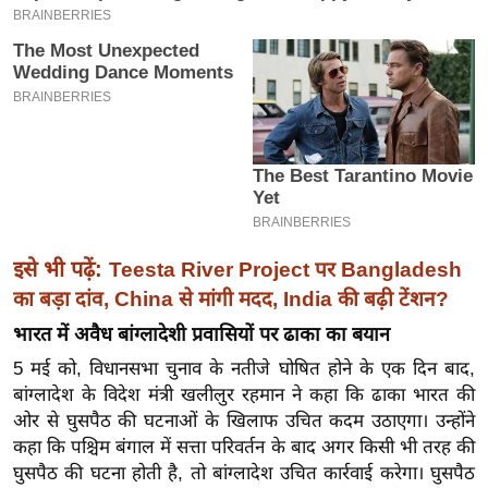
इ
म
ई
-
पे
प
र
मि
सा
इसे भी पढ़ें:
Teesta River Project पर Bangladesh
ल
का बड़ा दांव, China से मांगी मदद, India की बढ़ी टेंशन?
भारत में अवैध बांग्लादेशी प्रवासियों पर ढाका का बयान
बे
5 मई को, विधानसभा चुनाव के नतीजे घोषित होने के एक दिन बाद,
मि
बांग्लादेश के विदेश मंत्री खलीलुर रहमान ने कहा कि ढाका भारत की
सा
ओर से घुसपैठ की घटनाओं के खिलाफ उचित कदम उठाएगा। उन्होंने
ल
कहा कि पश्चिम बंगाल में सत्ता परिवर्तन के बाद अगर किसी भी तरह की
श
घुसपैठ की घटना होती है, तो बांग्लादेश उचित कार्रवाई करेगा। घुसपैठ