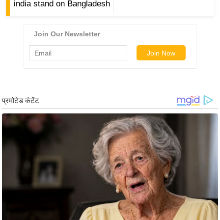
ड
india stand on Bangladesh
हॉ
ली
वु
ड
फि
ल्म
स
मी
क्षा
B
r
e
a
k
i
n