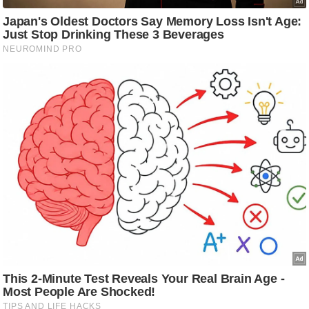
/
फै
श
न
घ
रे
लू
नु
स्खे
प
र्य
ट
न
स्थ
ल
फि