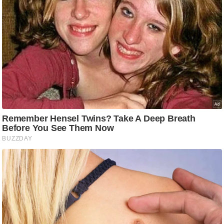
आ
र
.
आ
ई
.
चा
य
प
र
स
मी
क्षा
ध
र्म
ज्यो