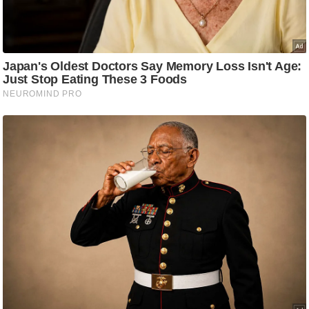
g
N
e
w
s
ला
इ
फ
स्टा
इ
ल
टे
क्नॉ
लॉ
जी
ब्यू
टी