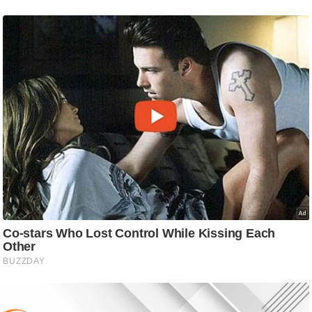
ट
ने
स
मं
त्रा
रि
ले
श
न
शि
प
रा
ज
नी
ति
वि
श्ले