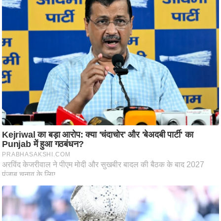
ष
ण
स
म
सा
म
यि
क
मा
तृ
भू
मि
स्तं
भ
ए
म
.