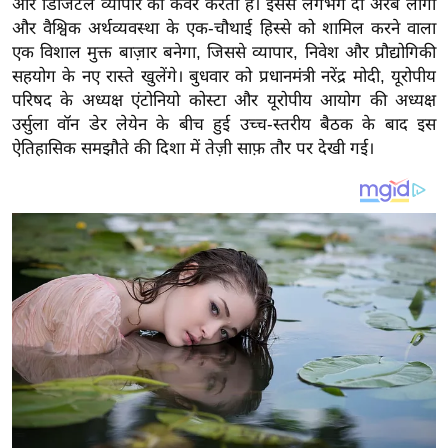
और डिजिटल व्यापार को कवर करता है। इससे लगभग दो अरब लोगों
य
और वैश्विक अर्थव्यवस्था के एक-चौथाई हिस्से को शामिल करने वाला
ब
एक विशाल मुक्त बाज़ार बनेगा, जिससे व्यापार, निवेश और प्रौद्योगिकी
ज
सहयोग के नए रास्ते खुलेंगे। बुधवार को प्रधानमंत्री नरेंद्र मोदी, यूरोपीय
ट
परिषद के अध्यक्ष एंटोनियो कोस्टा और यूरोपीय आयोग की अध्यक्ष
खे
उर्सुला वॉन डेर लेयेन के बीच हुई उच्च-स्तरीय बैठक के बाद इस
ल
ऐतिहासिक समझौते की दिशा में तेज़ी साफ़ तौर पर देखी गई।
क्रि
के
ट
I
P
L
2
0
2
6
क्रा