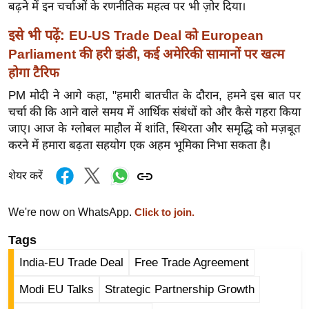
बढ़ने में इन चर्चाओं के रणनीतिक महत्व पर भी ज़ोर दिया।
र्ल्ड
न्यू
इसे भी पढ़ें:
EU-US Trade Deal को European
ज
Parliament की हरी झंडी, कई अमेरिकी सामानों पर खत्म
ब्री
होगा टैरिफ
फ
PM मोदी ने आगे कहा, "हमारी बातचीत के दौरान, हमने इस बात पर
म
चर्चा की कि आने वाले समय में आर्थिक संबंधों को और कैसे गहरा किया
नो
जाए। आज के ग्लोबल माहौल में शांति, स्थिरता और समृद्धि को मज़बूत
रं
करने में हमारा बढ़ता सहयोग एक अहम भूमिका निभा सकता है।
ज
शेयर करें
न
ज
We're now on WhatsApp.
Click to join.
ग
त
Tags
बॉ
India-EU Trade Deal
Free Trade Agreement
ली
Modi EU Talks
Strategic Partnership Growth
वु