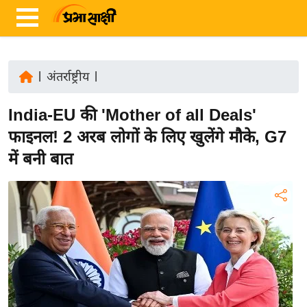
|
अंतर्राष्ट्रीय
|
ता
India-EU की 'Mother of all Deals'
ज़ा
ख
फाइनल! 2 अरब लोगों के लिए खुलेंगे मौके, G7
ब
में बनी बात
र
रा
ष्ट्री
य
अं
त
र्रा
ष्ट्री