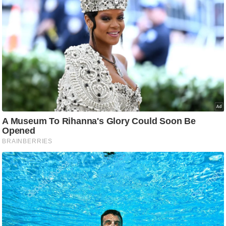
आ
र
.
आ
ई
.
चा
य
प
र
स
मी
क्षा
ध
र्म
ज्यो