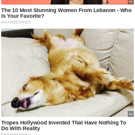
/
फै
श
न
घ
रे
लू
नु
स्खे
प
र्य
ट
न
स्थ
ल
फि