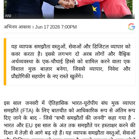
य
बि
ANI
ज़
अभिनय आकाश
। Jun 17 2026 7:00PM
ने
स
यह व्यापक समझौता वस्तुओं, सेवाओं और डिजिटल व्यापार को
उ
कवर करता है। इससे लगभग दो अरब लोगों और वैश्विक
द्यो
अर्थव्यवस्था के एक-चौथाई हिस्से को शामिल करने वाला एक
ग
विशाल मुक्त बाज़ार बनेगा, जिससे व्यापार, निवेश और
ज
प्रौद्योगिकी सहयोग के नए रास्ते खुलेंगे।
ग
त
वि
इस साल जनवरी में ऐतिहासिक भारत-यूरोपीय संघ मुक्त व्यापार
शे
समझौते (FTA) के लिए बातचीत को आधिकारिक रूप से अंतिम रूप
ष
दिए जाने के बाद - जिसे "सभी समझौतों की जननी" कहा गया है -
ज्ञ
भारत और EU इस साल के अंत तक समझौते पर हस्ताक्षर करने की
रा
दिशा में तेज़ी से आगे बढ़ रहे हैं। यह व्यापक समझौता वस्तुओं, सेवाओं