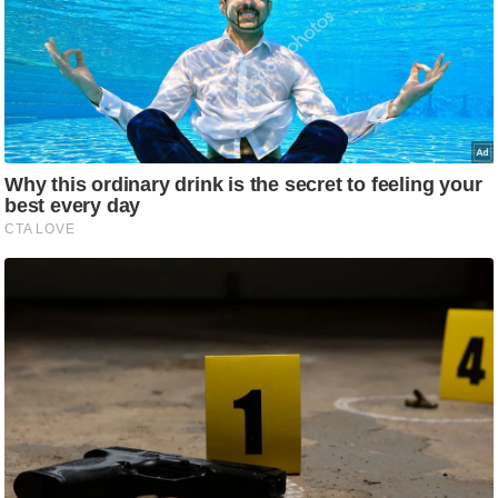
ति
ष
प्र
भु
म
हि
मा
/
ध
र्म
स्थ
ल
व्र
त
त्यो
हा
र