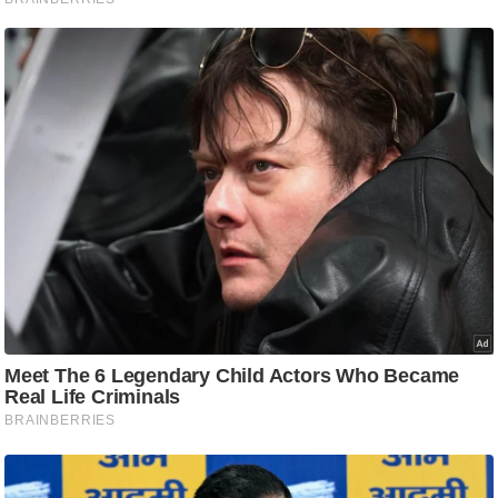
ट
ने
स
मं
त्रा
रि
ले
श
न
शि
प
रा
ज
नी
ति
वि
श्ले