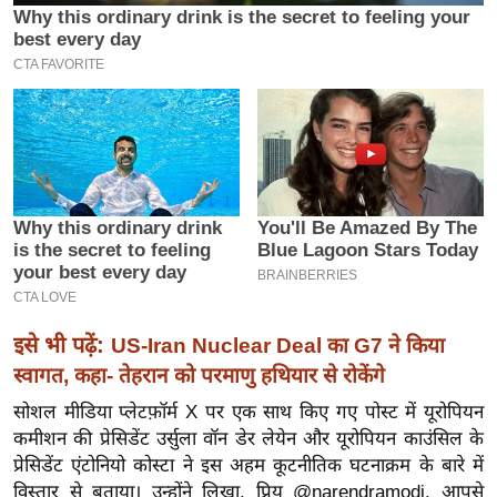
इ
म
ई
-
पे
प
र
मि
सा
ल
इसे भी पढ़ें:
US-Iran Nuclear Deal का G7 ने किया
बे
स्वागत, कहा- तेहरान को परमाणु हथियार से रोकेंगे
मि
सोशल मीडिया प्लेटफ़ॉर्म X पर एक साथ किए गए पोस्ट में यूरोपियन
सा
कमीशन की प्रेसिडेंट उर्सुला वॉन डेर लेयेन और यूरोपियन काउंसिल के
ल
प्रेसिडेंट एंटोनियो कोस्टा ने इस अहम कूटनीतिक घटनाक्रम के बारे में
श
विस्तार से बताया। उन्होंने लिखा, प्रिय @narendramodi, आपसे