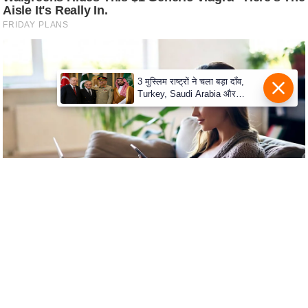
s
a
l
C
o
3 मुस्लिम राष्ट्रों ने चला बड़ा दाँव,
d
Turkey, Saudi Arabia और
Pakistan के बीच Defence Pact
e
से दुनिया हैरान
O
f
E
t
h
i
c
s
R
S