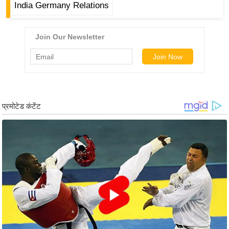
ड
India Germany Relations
हॉ
ली
वु
ड
फि
ल्म
स
मी
क्षा
B
r
e
a
k
i
n