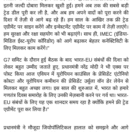
ख्सि
इतनी जल्दी दोबारा मिलकर खुशी हुई। हमने अब तक की सबसे बड़ी
य
ट्रेड डील पूरी कर ली है, और अब हम अपने वादों को पूरा करने की
त
दिशा में तेज़ी से आगे बढ़ रहे हैं। हम साल के आखिर तक फ्री ट्रेड
यं
एग्रीमेंट पर साइन करेंगे और इन्वेस्टमेंट एग्रीमेंट पर काम में तेज़ी लाएंगे।
हम सुरक्षा और रक्षा सहयोग को भी बढ़ाएंगे। साथ ही, IMEC (इंडिया-
ग
मिडिल ईस्ट-यूरोप कॉरिडोर) को आगे बढ़ाकर बेहतर कनेक्टिविटी के
इं
लिए मिलकर काम करेंगे।"
डि
या
G7 समिट के दौरान हुई बैठक के बाद भारत-EU संबंधों की दिशा को
सा
लेकर बहुत उम्मीद जताते हुए, प्रधानमंत्री नरेंद्र मोदी ने भी एक्स पर
हि
पोस्ट किया आज एवियन में यूरोपियन काउंसिल के प्रेसिडेंट एंटोनियो
कोस्टा और यूरोपियन कमीशन की प्रेसिडेंट उर्सुला वॉन डेर लेयेन से
त्य
मिलकर बहुत अच्छा लगा। इस साल की शुरुआत में, भारत को हमारे
ज
गणतंत्र दिवस समारोह के लिए उनकी मेज़बानी करने पर गर्व था। भारत-
ग
EU संबंधों के लिए यह एक शानदार समय रहा है क्योंकि हमने फ्री ट्रेड
त
एग्रीमेंट पूरा कर लिया है।"
ऑ
टो
प्रधानमंत्री ने मौजूदा जियोपॉलिटिकल हालात को समझने और आगे
व