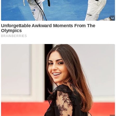
g
N
e
w
s
ला
इ
फ
स्टा
इ
ल
टे
क्नॉ
लॉ
जी
ब्यू
टी