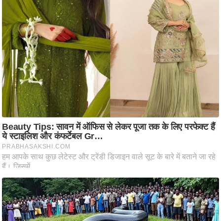
आ
र
.
आ
ई
.
चा
य
प
र
स
मी
क्षा
ध
र्म
ज्यो