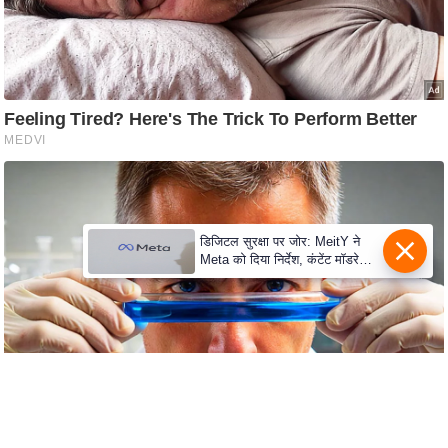
e
r
t
i
s
e
P
r
i
v
डिजिटल सुरक्षा पर जोर: MeitY ने
Meta को दिया निर्देश, कंटेंट मॉडरेशन
a
मजबूत करे
c
y
P
o
l
i