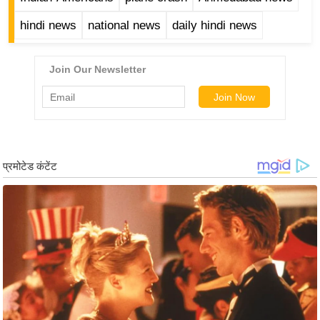
र्ल्ड
hindi news
national news
daily hindi news
न्यू
ज
ब्री
फ
म
नो
रं
ज
न
ज
ग
त
बॉ
ली
वु