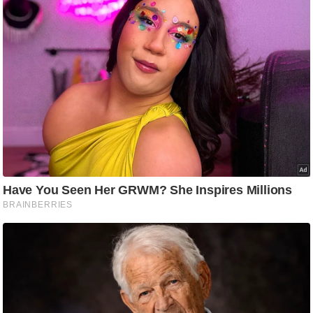
d
e
o
s
i
O
S
A
p
p
A
b
o
u
t
u
s