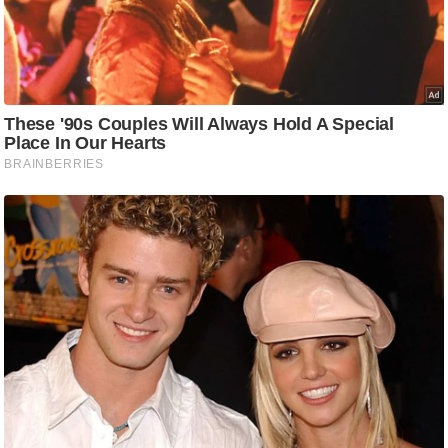
ड
हॉ
ली
वु
ड
फि
ल्म
स
मी
क्षा
B
r
e
a
k
i
n