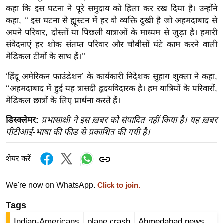
ख्सि
कहा कि इस घटना ने पूरे समुदाय को हिला कर रख दिया है। उन्होंने
य
कहा, ‘‘ इस घटना से ह्यूस्टन में हर वो व्यक्ति दुखी है जो अहमदाबाद से
त
अपने परिवार, दोस्तों या पिछली यात्राओं के माध्यम से जुड़ा है। हमारी
संवेदनाएं हर शोक संतप्त परिवार और चौबीसों घंटे काम करने वाली
यं
मेडिकल टीमों के साथ हैं।’’
ग
इं
‘हिंदू अमेरिकन फाउंडेशन’ के कार्यकारी निदेशक सुहाग शुक्ला ने कहा,
डि
‘‘अहमदाबाद में हुई यह त्रासदी हृदयविदारक है। हम यात्रियों के परिवारों,
या
मेडिकल छात्रों के लिए प्रार्थना करते हैं।
सा
डिस्क्लेमर:
प्रभासाक्षी ने इस ख़बर को संपादित नहीं किया है। यह ख़बर
हि
पीटीआई-भाषा की फीड से प्रकाशित की गयी है।
त्य
ज
शेयर करें
ग
त
We're now on WhatsApp.
Click to join.
ऑ
Tags
टो
व
Indian-Americans
plane crash
Ahmedabad news