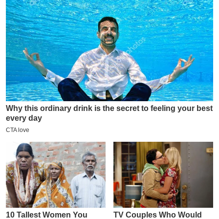
य
ब
ज
ट
खे
ल
क्रि
के
ट
I
P
L
2
0
2
6
क्रा