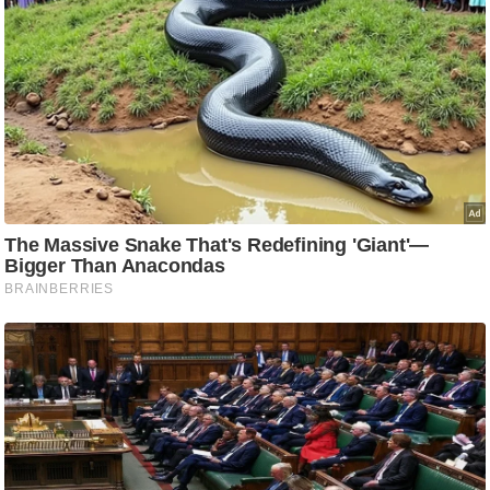
ति
ष
प्र
भु
म
हि
मा
/
ध
र्म
स्थ
ल
व्र
त
त्यो
हा
र