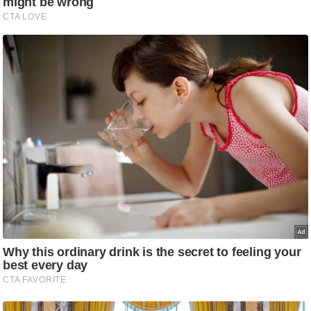
/
फै
श
न
घ
रे
लू
नु
स्खे
प
र्य
ट
न
स्थ
ल
फि