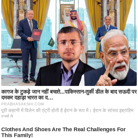
ट
ने
स
मं
त्रा
रि
ले
श
न
शि
प
रा
ज
नी
ति
वि
श्ले