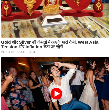
ति
ष
प्र
भु
म
हि
मा
/
ध
र्म
स्थ
ल
व्र
त
त्यो
हा
र