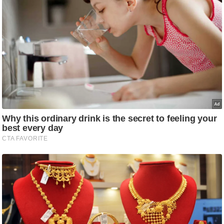
आ
र
.
आ
ई
.
चा
य
प
र
स
मी
क्षा
ध
र्म
ज्यो