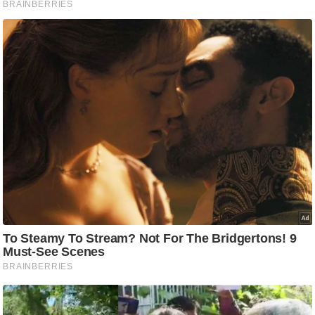
ट
ने
स
मं
त्रा
रि
ले
श
न
शि
प
रा
ज
नी
ति
वि
श्ले