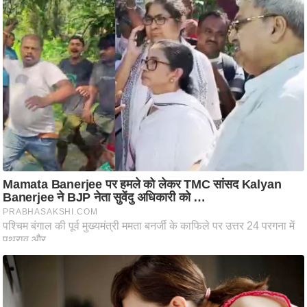
ष
ण
स
म
सा
म
यि
क
मा
तृ
भू
मि
स्तं
भ
ए
म
.