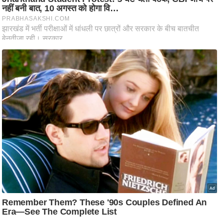
/
फै
श
न
घ
रे
लू
नु
स्खे
प
र्य
ट
न
स्थ
ल
फि