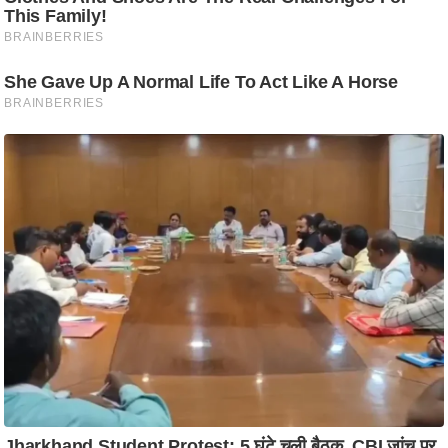
g
N
e
w
s
ला
इ
फ
स्टा
इ
ल
टे
क्नॉ
लॉ
जी
ब्यू
टी