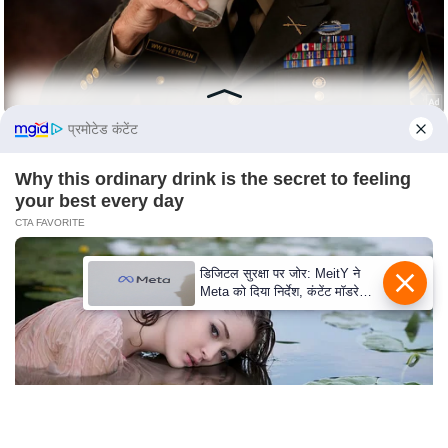
C
o
n
t
प्रमोटेड कंटेंट
a
c
Why this ordinary drink is the secret to feeling
t
your best every day
E
CTA FAVORITE
d
i
डिजिटल सुरक्षा पर जोर: MeitY ने
t
Meta को दिया निर्देश, कंटेंट मॉडरेशन
मजबूत करे
o
r
A
d
v