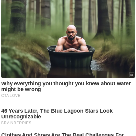
ड
हॉ
ली
वु
ड
फि
ल्म
स
मी
क्षा
B
r
e
a
k
i
n