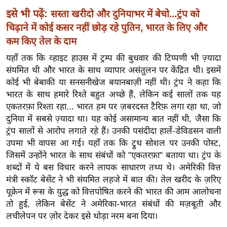
ख्सि
इसे भी पढ़ें:
सस्ता खरीदो और दुनियाभर में बेचो...ट्रंप को
य
चिढ़ाने में कोई कसर नहीं छोड़ रहे पुतिन, भारत के लिए और
त
कम किए तेल के दाम
यं
यहाँ तक कि व्हाइट हाउस में ट्रम्प की बुधवार की टिप्पणी भी ज़्यादा
ग
संयमित थी और भारत के साथ व्यापार असंतुलन पर केंद्रित थी। इसमें
इं
कोई भी बेबाकी या सनसनीखेज बयानबाज़ी नहीं थी। ट्रंप ने कहा कि
डि
भारत के साथ हमारे रिश्ते बहुत अच्छे हैं, लेकिन कई सालों तक यह
या
एकतरफ़ा रिश्ता रहा... भारत हम पर ज़बरदस्त टैरिफ़ लगा रहा था, जो
सा
दुनिया में सबसे ज़्यादा था। यह कोई असामान्य बात नहीं थी, जैसा कि
हि
ट्रंप सालों से आरोप लगाते रहे हैं। उनकी पसंदीदा हार्ले-डेविडसन वाली
त्य
उपमा भी वापस आ गई। यहाँ तक कि ट्रुथ सोशल पर उनकी पोस्ट,
ज
जिसमें उन्होंने भारत के साथ संबंधों को "एकतरफ़ा" बताया था। ट्रंप के
ग
शब्दों में ये बस विचार करने लायक साधारण तथ्य थे। अमेरिकी वित्त
मंत्री स्कॉट बेसेंट ने भी संयमित लहजे में बात की। तेल खरीद के ज़रिए
त
यूक्रेन में रूस के युद्ध को वित्तपोषित करने की भारत की आम आलोचना
ऑ
तो हुई, लेकिन बेसेंट ने अमेरिका-भारत संबंधों की मज़बूती और
टो
लचीलेपन पर ज़ोर देकर इसे थोड़ा नरम बना दिया।
व