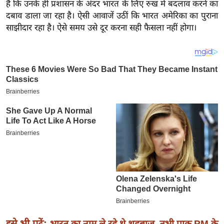
य
है कि उनके ही प्रशासन के अंदर भारत के लिए रुख में बदलाव करने का
दबाव डाला जा रहा है। ऐसी आवाजें उठीं कि भारत अमेरिका का पुराना
ब
साझीदार रहा है। ऐसे समय उसे दूर करना सही फैसला नहीं होगा।
ज
ट
खे
ल
क्रि
के
ट
I
P
L
2
0
2
6
इसे भी पढ़ें:
भारत का नाम ले रहे थे शहबाज, तभी पाक PM के
क्रा