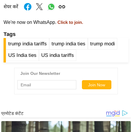
र्ल्ड
शेयर करें
न्यू
ज
We're now on WhatsApp.
Click to join.
ब्री
Tags
फ
trump india tariffs
trump india ties
trump modi
म
नो
US India ties
US india tariffs
रं
ज
न
ज
ग
त
बॉ
ली
वु