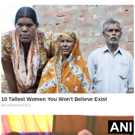
ति
ष
प्र
भु
म
हि
मा
/
ध
र्म
स्थ
ल
व्र
त
त्यो
हा
र