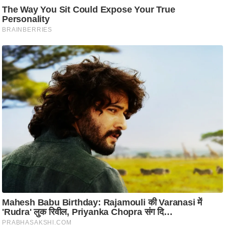
ट
ने
स
मं
त्रा
रि
ले
श
न
शि
प
रा
ज
नी
ति
वि
श्ले