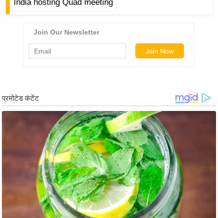
ड
India hosting Quad meeting
हॉ
ली
वु
ड
फि
ल्म
स
मी
क्षा
B
r
e
a
k
i
n