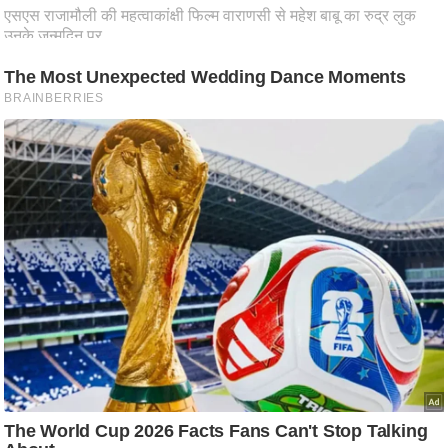
ष
ण
स
म
सा
म
यि
क
मा
तृ
भू
मि
स्तं
भ
ए
म
.