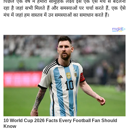
पिछले एक वर्ष में हमारा सामूहिक लक्ष्य इसे एक ऐसे मंच से बदलना
य
रहा है जहां सभी मिलते हैं और समस्याओं पर चर्चा करते हैं, एक ऐसे
ब
मंच में जहां हम वास्तव में उन समस्याओं का समाधान करते हैं।
ज
ट
खे
ल
क्रि
के
ट
I
P
L
2
0
2
6
क्रा