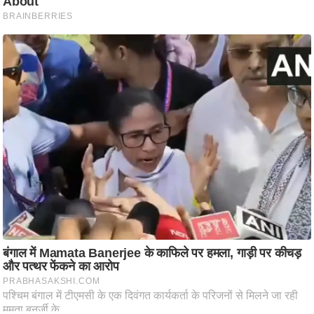
आ
र
.
आ
ई
.
चा
य
प
र
स
मी
क्षा
ध
र्म
ज्यो