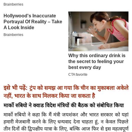
इ
म
ई
-
पे
प
र
मि
सा
ल
इसे भी पढ़ें:
ट्रंप को समझ आ गया कि चीन का मुकाबला अकेले
बे
नहीं, भारत के साथ मिलकर किया जा सकता है
मि
मार्को रुबियो ने क्वाड विदेश मंत्रियों की बैठक को संबोधित किया
सा
मार्को रुबियो ने कहा कि मैं मंत्री जयशंकर और भारत सरकार को यहां
ल
हमारी मेजबानी करने के लिए धन्यवाद देना चाहता हूं, न केवल पिछले
श
तीन दिनों की द्विपक्षीय यात्रा के लिए, बल्कि आज फिर से इस महत्वपूर्ण