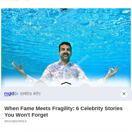
C
o
n
t
a
c
t
E
d
i
t
o
प्रमोटेड कंटेंट
r
When Fame Meets Fragility: 6 Celebrity Stories
A
You Won't Forget
d
BRAINBERRIES
v