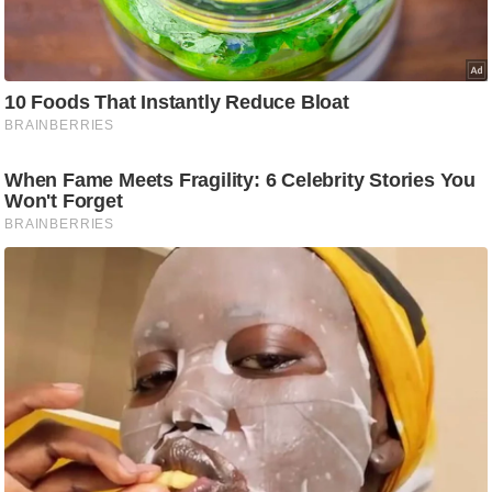
g
N
e
w
s
ला
इ
फ
स्टा
इ
ल
टे
क्नॉ
लॉ
जी
ब्यू
टी