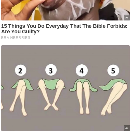
/
फै
श
न
घ
रे
लू
नु
स्खे
प
र्य
ट
न
स्थ
ल
फि