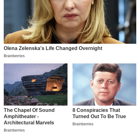
इ
म
ई
-
पे
प
र
मि
सा
ल
बे
मि
सा
ल
श