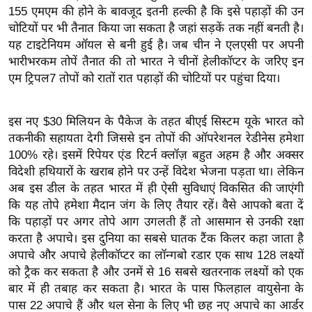
र्ल्ड
155 एमएम की होने के बावजूद इतनी हल्की है कि इसे पहाड़ों की उन
चोटियों पर भी तैनात किया जा सकता है जहां सड़कें तक नहीं बनती है।
न्यू
यह टाइटेनियम ऑयल से बनी हुई है। जब चीन ने एलएसी पर अपनी
ज
भारीभरकम तोपें तैनात की तो भारत ने चीनों हेलीकॉप्टर के जरिए इन
ब्री
एम ट्रिपल7 तोपों को रातों रात पहाड़ों की चोटियों पर पहुंचा दिया।
फ
म
इस नए $30 मिलियन के पैकेज के तहत बीएई सिस्टम यूके भारत को
नो
तकनीकी सहायता देगी जिससे इन तोपों की ऑपरेशनल रेडीनेस हमेशा
रं
100% रहे। इसमें रिपेयर एंड रिटर्न क्लॉज़ बहुत अहम है और अक्सर
ज
विदेशी हथियारों के खराब होने पर उन्हें विदेश भेजना पड़ता था। लेकिन
न
अब इस डील के तहत भारत में ही ऐसी सुविधाएं विकसित की जाएंगी
ज
कि यह तोपे हमेशा मैदान जंग के लिए तैयार रहें। वैसे आपको बता दें
ग
कि पहाड़ों पर अगर तोपे आग उगलती हैं तो आसमान से उनकी रक्षा
त
करता है अपाचे। इस दुनिया का सबसे घातक टैंक किलर कहा जाता है
अपाचे और अपाचे हेलीकॉप्टर का लॉन्गबो रडार एक साथ 128 लक्ष्यों
बॉ
को ट्रैक कर सकता है और उनमें से 16 सबसे खतरनाक लक्ष्यों को एक
ली
बार में ही तबाह कर सकता है। भारत के पास फिलहाल वायुसेना के
वु
पास 22 अपाचे हैं और थल सेना के लिए भी छह नए अपाचे का आर्डर