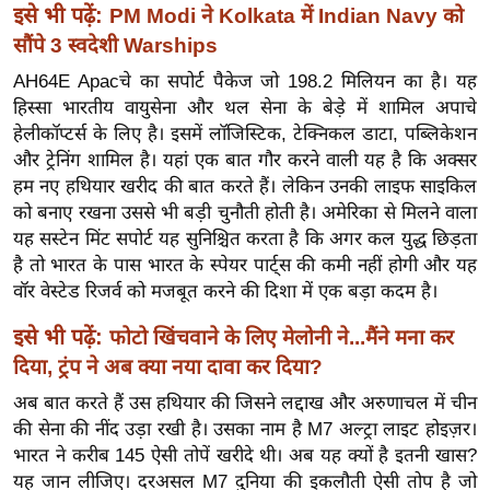
ख्सि
इसे भी पढ़ें:
PM Modi ने Kolkata में Indian Navy को
य
सौंपे 3 स्वदेशी Warships
त
AH64E Apacचे का सपोर्ट पैकेज जो 198.2 मिलियन का है। यह
यं
हिस्सा भारतीय वायुसेना और थल सेना के बेड़े में शामिल अपाचे
ग
हेलीकॉप्टर्स के लिए है। इसमें लॉजिस्टिक, टेक्निकल डाटा, पब्लिकेशन
इं
और ट्रेनिंग शामिल है। यहां एक बात गौर करने वाली यह है कि अक्सर
डि
हम नए हथियार खरीद की बात करते हैं। लेकिन उनकी लाइफ साइकिल
या
को बनाए रखना उससे भी बड़ी चुनौती होती है। अमेरिका से मिलने वाला
यह सस्टेन मिंट सपोर्ट यह सुनिश्चित करता है कि अगर कल युद्ध छिड़ता
सा
है तो भारत के पास भारत के स्पेयर पार्ट्स की कमी नहीं होगी और यह
हि
वॉर वेस्टेड रिजर्व को मजबूत करने की दिशा में एक बड़ा कदम है।
त्य
ज
इसे भी पढ़ें:
फोटो खिंचवाने के लिए मेलोनी ने...मैंने मना कर
ग
दिया, ट्रंप ने अब क्या नया दावा कर दिया?
त
अब बात करते हैं उस हथियार की जिसने लद्दाख और अरुणाचल में चीन
ऑ
की सेना की नींद उड़ा रखी है। उसका नाम है M7 अल्ट्रा लाइट होइज़र।
टो
भारत ने करीब 145 ऐसी तोपें खरीदे थी। अब यह क्यों है इतनी खास?
व
यह जान लीजिए। दरअसल M7 दुनिया की इकलौती ऐसी तोप है जो