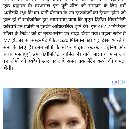
य
एक ब्रह्मास्त्र है। दरअसल इस पूरी डील को समझने के लिए हमें
ब
अमेरिकी रक्षा विभाग यानी पेंटागन के उन दस्तावेजों को देखना होगा जो
ज
हाल ही में सार्वजनिक हुए डीएससीए यानी कि यूएस डिफेंस सिक्योरिटी
ट
कॉरपोरेशन एजेंसी ने इसकी आधिकारिक पुष्टि की। इस 482.2 मिलियन
डॉलर के निवेश को दो मुख्य स्तंभों पर खड़ा किया गया। पहला स्तंभ है
खे
M7 होइजर का सस्टेनमेंट पैकेज $30 मिलियन का। यह हिस्सा भारतीय
ल
सेना के लिए है। इनमें तोपों के स्पेयर पार्ट्स, रखरखाव, ट्रेनिंग और
क्रि
सबसे महत्वपूर्ण डेपो कैपेबिलिटी शामिल है। यानी भारत के पास अब
के
इन तोपों को स्वदेशी स्तर पर लंबे समय तक मेंटेन करने की क्षमता
ट
होगी।
I
P
L
2
0
2
6
क्रा