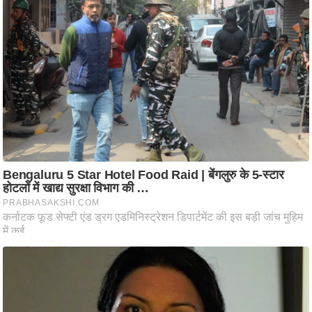
ष
ण
स
म
सा
म
यि
क
मा
तृ
भू
मि
स्तं
भ
ए
म
.