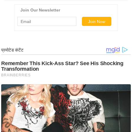
/
फै
श
न
घ
रे
लू
नु
स्खे
प
र्य
ट
न
स्थ
ल
फि