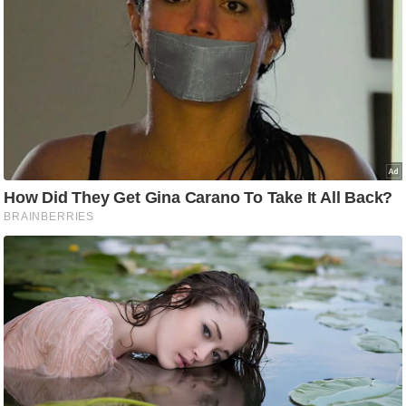
आ
र
.
आ
ई
.
चा
य
प
र
स
मी
क्षा
ध
र्म
ज्यो