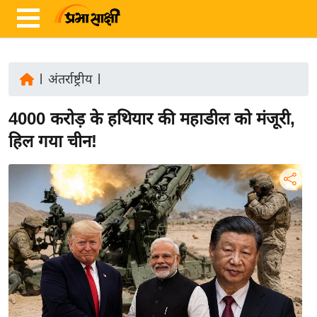
|
अंतर्राष्ट्रीय
|
ता
4000 करोड़ के हथियार की महाडील को मंजूरी,
ज़ा
ख
हिल गया चीन!
ब
र
रा
ष्ट्री
य
अं
त
र्रा
ष्ट्री