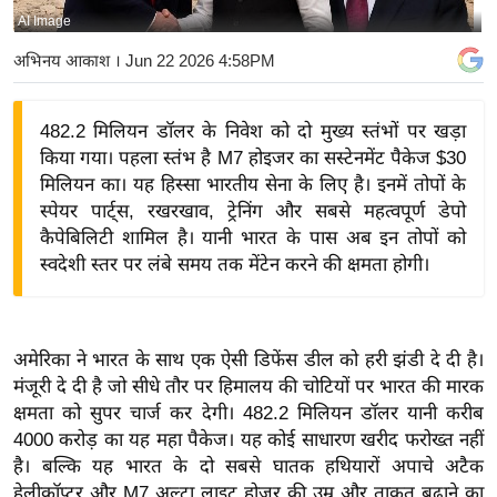
AI Image
य
बि
अभिनय आकाश
। Jun 22 2026 4:58PM
ज़
ने
482.2 मिलियन डॉलर के निवेश को दो मुख्य स्तंभों पर खड़ा
स
किया गया। पहला स्तंभ है M7 होइजर का सस्टेनमेंट पैकेज $30
उ
मिलियन का। यह हिस्सा भारतीय सेना के लिए है। इनमें तोपों के
द्यो
स्पेयर पार्ट्स, रखरखाव, ट्रेनिंग और सबसे महत्वपूर्ण डेपो
ग
कैपेबिलिटी शामिल है। यानी भारत के पास अब इन तोपों को
स्वदेशी स्तर पर लंबे समय तक मेंटेन करने की क्षमता होगी।
ज
ग
त
वि
अमेरिका ने भारत के साथ एक ऐसी डिफेंस डील को हरी झंडी दे दी है।
मंजूरी दे दी है जो सीधे तौर पर हिमालय की चोटियों पर भारत की मारक
शे
क्षमता को सुपर चार्ज कर देगी। 482.2 मिलियन डॉलर यानी करीब
ष
4000 करोड़ का यह महा पैकेज। यह कोई साधारण खरीद फरोख्त नहीं
ज्ञ
है। बल्कि यह भारत के दो सबसे घातक हथियारों अपाचे अटैक
रा
हेलीकॉप्टर और M7 अल्ट्रा लाइट होज़र की उम्र और ताकत बढ़ाने का