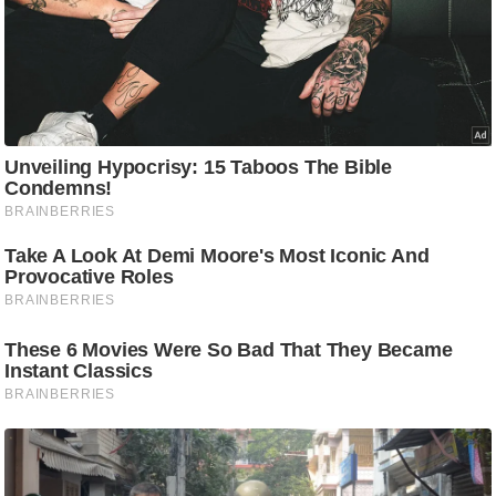
ट
ने
स
मं
त्रा
रि
ले
श
न
शि
प
रा
ज
नी
ति
वि
श्ले