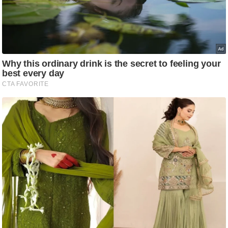
ति
ष
प्र
भु
म
हि
मा
/
ध
र्म
स्थ
ल
व्र
त
त्यो
हा
र