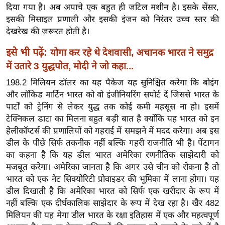
ड
दिया गया है। अब अपाचे एक बहुत ही जटिल मशीन है। इसके सेंसर,
हॉ
इसकी मिसाइल प्रणाली और इसकी इंजन को निरंतर उच्च स्तर की
ली
देखरेख की जरूरत होती है।
वु
इसे भी पढ़ें:
योगा कर रहे थे देशवासी, अचानक भारत ने समुद्र
ड
में उतारे 3 युद्धपोत, मोदी ने जो कहा...
फि
198.2 मिलियन डॉलर का यह पैकेज यह सुनिश्चित करेगा कि बोइंग
ल्म
और लॉकिड मार्टिन भारत को वो इंजीनियरिंग सपोर्ट दें जिससे भारत के
स
पार्टों को ट्रेनिंग से लेकर युद्ध तक कोई कमी महसूस ना हो। इसमें
मी
टेक्निकल डाटा का मिलना बहुत बड़ी बात है क्योंकि यह भारत को इन
क्षा
हेलीकॉप्टर्स की प्रणालियों को गहराई में समझने में मदद करेगा। अब इस
B
डील के पीछे सिर्फ तकनीक नहीं बल्कि गहरी राजनीति भी है। पेंटागन
r
का कहना है कि यह डील भारत अमेरिका रणनीतिक साझेदारी को
e
मजबूत करेगा। अमेरिका जानता है कि अगर उसे चीन को रोकना है तो
a
भारत को एक नेट सिक्योरिटी प्रोवाइडर की भूमिका में लाना होगा। यह
k
डील दिखाती है कि अमेरिका भारत को सिर्फ एक खरीदार के रूप में
i
नहीं बल्कि एक दीर्घकालिक साझेदार के रूप में देख रहा है। खैर 482
मिलियन की यह मेगा डील भारत के रक्षा इतिहास में एक और महत्वपूर्ण
n