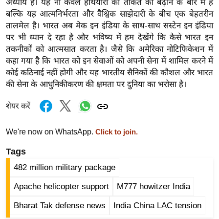
अध्याय है। यह ना केवल हथियारों की ताकत को बढ़ाने के बारे में है
g
बल्कि यह आत्मनिर्भरता और वैश्विक साझेदारी के बीच एक बेहतरीन
N
तालमेल है। भारत अब मेक इन इंडिया के साथ-साथ सस्टेन इन इंडिया
e
पर भी ध्यान दे रहा है और भविष्य में हम देखेंगे कि कैसे भारत इन
w
तकनीकों को आत्मसात करता है। जैसे कि अमेरिका नोटिफिकेशन में
s
कहा गया है कि भारत को इन सेवाओं को अपनी सेना में शामिल करने में
ला
कोई कठिनाई नहीं होगी और यह भारतीय सैनिकों की कौशल और भारत
इ
की सेना के आधुनिकीकरण की क्षमता पर दुनिया का भरोसा है।
फ
शेयर करें
स्टा
इ
We're now on WhatsApp.
Click to join.
ल
टे
Tags
क्नॉ
482 million military package
लॉ
Apache helicopter support
M777 howitzer India
जी
ब्यू
Bharat Tak defense news
India China LAC tension
टी