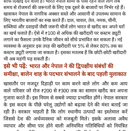
साफ दिखाई देने वाला है। भारत नेपाल सीमा के पास रहने वाले लोग लंबे
य
समय से रोजमर्रा की जरूरतों के लिए एक दूसरे के बाजारों पर निर्भर रहे हैं।
ब
खासकर नेपाल के नागरिक अक्सर सस्ते और आसानी से उपलब्ध सामान के
ज
लिए भारतीय बाजारों का रुख करते हैं। दाल, चावल, तेल, नमक, चीनी,
ट
सब्जियां और दवाइयों जैसी जरूरी चीजें लोग भारत से खरीद कर अपने घरों
का खर्च चलाते हैं। ऐसे में ₹100 से अधिक की खरीदारी पर कस्टम ड्यूटी
खे
लगाने का फैसला उनके दैनिक जीवन को सीधे प्रभावित कर सकता है। नई
ल
व्यवस्था के अनुसार इस तरह की खरीदारी पर 5% से लेकर 80% तक का
क्रि
कस्टम ड्यूटी लगाया जा सकता है। इसका मतलब है कि छोटी-छोटी खरीदारी
के
भी अब महंगी पड़ सकती है।
इसे भी पढ़ें:
भारत और नेपाल ने की द्विपक्षीय संबंधों की
ट
समीक्षा, बालेन शाह के पदभार संभालने के बाद पहली मुलाकात
I
P
खासतौर पर मजदूर दिहाड़ी पर काम करने वाले लोग और कम आय
वाले परिवार जो रोज ₹200 से ₹300 तक का सामान खरीद कर अपना
L
गुजारा करते हैं। इस नियम से सबसे ज्यादा प्रभावित होंगे। नेपाल सरकार
2
के इस कदम के पीछे घरेलू उद्योगों को बढ़ावा देने की मंशा बताई जा
0
रही है। सरकार चाहती है कि लोग स्थानीय उत्पादों का इस्तेमाल करें
2
जिससे देश की अर्थव्यवस्था को मजबूती मिले। इसके अलावा अवैध
6
व्यापार और सीमा पार होने वाली अनियमित गतिविधियों को नियंत्रित
क्रा