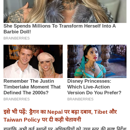
ख्सि
य
त
यं
ग
इं
डि
या
सा
हि
त्य
ज
ग
त
इसे भी पढ़ें:
ड्रैगन का Nepal पर बढ़ा दबाव, Tibet और
ऑ
Taiwan Policy पर दी कड़ी चेतावनी
टो
व
हालांकि अभी कई स्थानों पर अधिकारियों को उच्च स्तर की स्पष्ट निर्देश