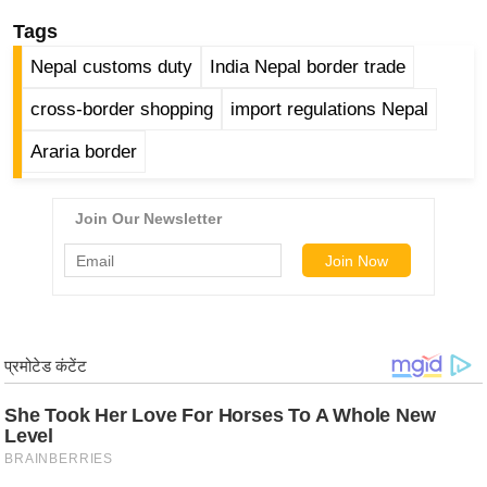
ड
Tags
हॉ
ली
Nepal customs duty
India Nepal border trade
वु
cross-border shopping
import regulations Nepal
ड
फि
Araria border
ल्म
स
मी
क्षा
B
r
e
a
k
i
n