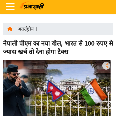
|
अंतर्राष्ट्रीय
|
ता
नेपाली पीएम का नया खेल, भारत से 100 रुपए से
ज़ा
ख
ज्यादा खर्च तो देना होगा टैक्स
ब
र
रा
ष्ट्री
य
अं
त
र्रा
ष्ट्री