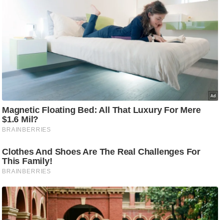
/
फै
श
न
घ
रे
लू
नु
स्खे
प
र्य
ट
न
स्थ
ल
फि