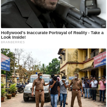
आ
र
.
आ
ई
.
चा
य
प
र
स
मी
क्षा
ध
र्म
ज्यो