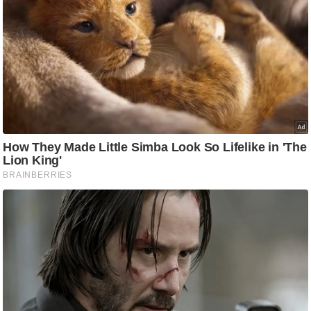
ष
ण
स
म
सा
म
यि
क
मा
तृ
भू
मि
स्तं
भ
ए
म
.