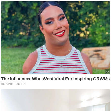
g
N
e
w
s
ला
इ
फ
स्टा
इ
ल
टे
क्नॉ
लॉ
जी
ब्यू
टी