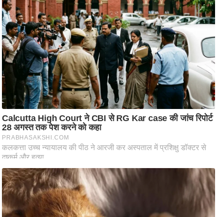
ट
ने
स
मं
त्रा
रि
ले
श
न
शि
प
रा
ज
नी
ति
वि
श्ले