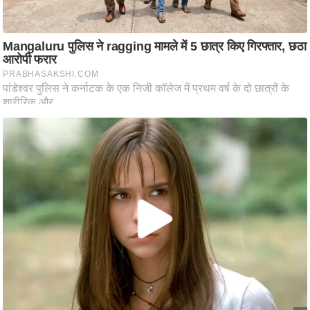
ति
ष
प्र
भु
म
हि
मा
/
ध
र्म
स्थ
ल
व्र
त
त्यो
हा
र