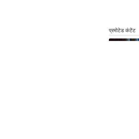
Code Of Ethics
RSS
Our Team
Expert Panel
Loksabhachunav
Android App