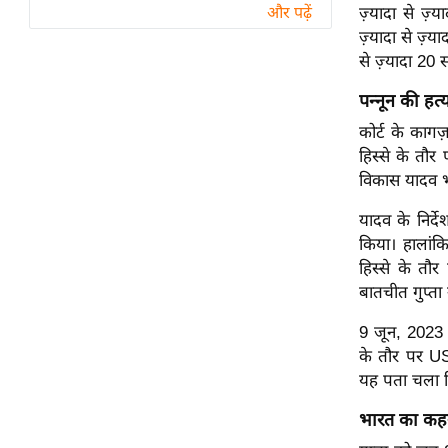
विश्लेषण
ज़्यादा से ज़
और पढ़ें
ज़्यादा से ज़्
ट्रेंडिंग
से ज़्यादा 20
Q
पन्नून की ह
u
कोर्ट के कागज
i
हिस्से के तौ
c
विकास यादव 
k
L
यादव के निर्दे
i
किया। हालांक
n
हिस्से के त
k
बातचीत गुप्ता
s
9 जून, 2023 
विधानसभा
के तौर पर U
चुनाव
यह पता चला 
फोटो
भारत का कहना
वीडियो