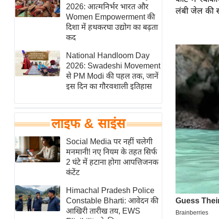
हॉलीवुड
2026: आत्मनिर्भर भारत और
लंबी जेल की 
Women Empowerment की
फिल्म समीक्षा
दिशा में हथकरघा उद्योग का बढ़ता
Breaking
कद
News
National Handloom Day
लाइफस्टाइल
2026: Swadeshi Movement
से PM Modi की पहल तक, जानें
टेक्नॉलॉजी
इस दिन का गौरवशाली इतिहास
ब्यूटी/फैशन
घरेलू नुस्खे
लाइफ & साइंस
पर्यटन स्थल
फिटनेस मंत्रा
Social Media पर नहीं चलेगी
मनमानी! नए नियम के तहत सिर्फ
रिलेशनशिप
2 घंटे में हटाना होगा आपत्तिजनक
राजनीति
कंटेंट
विश्लेषण
Himachal Pradesh Police
समसामयिक
Constable Bharti: आवेदन की
आखिरी तारीख तय, EWS
मातृभूमि