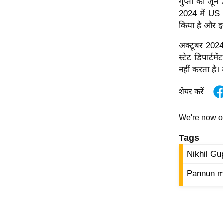
गुप्ता को जून 
ऑडियो
2024 में US क
किया है और इ
इंफ़ोग्राफ़िक
राज्यों से
अक्टूबर 2024
शहरों से
स्टेट डिपार्टम
नहीं करता है। 
वेब स्टोरी
कार्टून
शेयर करें
Short
Videos
We're now 
iOS App
Tags
About us
Nikhil Gu
Contact Editor
Pannun mu
Advertise
Privacy Policy
Grievance
Redressal