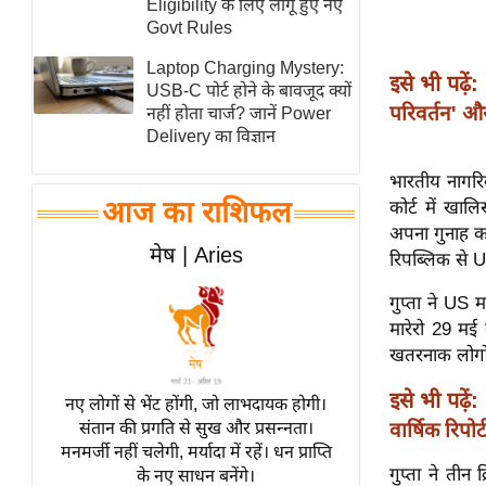
Eligibility के लिए लागू हुए नए
स्तंभ
Govt Rules
एम.
Laptop Charging Mystery:
इसे भी पढ़ें:
आर.
USB-C पोर्ट होने के बावजूद क्यों
परिवर्तन' और
नहीं होता चार्ज? जानें Power
आई.
Delivery का विज्ञान
चाय पर
समीक्षा
भारतीय नागरिक
आज का राशिफल
कोर्ट में खाल
धर्म
अपना गुनाह कब
ज्योतिष
मेष | Aries
रिपब्लिक से US
प्रभु
गुप्ता ने US 
महिमा/
मारेरो 29 मई 
धर्मस्थल
खतरनाक लोगों क
व्रत
इसे भी पढ़ें:
त्योहार
नए लोगों से भेंट होंगी, जो लाभदायक होगी।
वार्षिक रिपो
संतान की प्रगति से सुख और प्रसन्नता।
राशिफल
मनमर्जी नहीं चलेगी, मर्यादा में रहें। धन प्राप्ति
विशेष
गुप्ता ने तीन
के नए साधन बनेंगे।