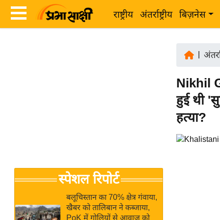
राष्ट्रीय
अंतर्राष्ट्रीय
बिज़नेस
Latest
ता
News
|
अंतर्रा
ज़ा
in
ख
Nikhil G
Hindi
ब
हुई थी '
र
Hindi
हत्या?
राष्ट्रीय
News
अंतर्राष्ट्रीय
Live
बिज़नेस
उद्योग
Breaking
स्पेशल रिपोर्ट
जगत
News in
विशेषज्ञ
Hindi
बलूचिस्तान का 70% क्षेत्र गंवाया,
राय
खैबर को तालिबान ने कब्जाया,
PoK में गोलियों से आवाज को