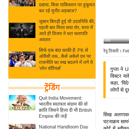
बजट
Hindi
दबाया, किस पाकिस्तान पर हुकूमत
खेल
News
कर रहे मुनीर-शहबाज?
क्रिकेट
जुबान बिगड़ी हुई थी उदयनिधि की,
Hindi
IPL
पहली बार मिला सवा शेर, सत्ता में
आते ही विजय ने धरा थलापति
Videos
2026
अवतार
ANI
क्राइम
सिर्फ एक बंदा काफ़ी है: PK से
रेनू तिवारी
। Fe
ई-पेपर
ओवैसी तक...कैसे अकेले दम पर
मिसाल बेमिसाल
राजनीति का रुख बदलने में लगे ये
'लोन वॉरियर्स'
गुप्ता ने
शख्सियत
विक्टर मा
यंग इंडिया
कहा, 'विद
ट्रेंडिंग
साहित्य जगत
लोगों से दूर
ऑटो वर्ल्ड
Quit India Movement:
भारतीय स्वतंत्रता संग्राम की वो
न्यूज ब्रीफ
क्रांति जिसने हिला दी थी British
सिख अलगाववाद
मनोरंजन जगत
Empire की जड़ें
घटनाक्रम सामन
बॉलीवुड
National Handloom Day
कोर्ट में स्व