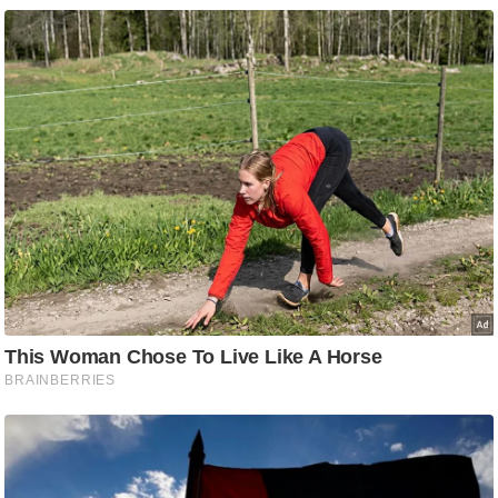
ट
ने
स
मं
त्रा
रि
ले
श
न
शि
प
रा
ज
नी
ति
वि
श्ले