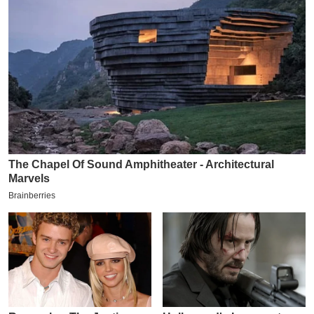
इ
म
ई
-
पे
प
र
मि
सा
ल
बे
मि
सा
ल
श