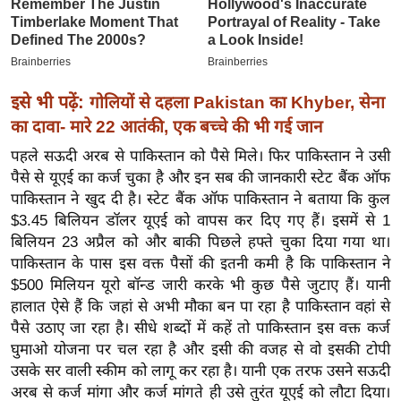
ख्सि
य
त
यं
इसे भी पढ़ें:
गोलियों से दहला Pakistan का Khyber, सेना
ग
का दावा- मारे 22 आतंकी, एक बच्चे की भी गई जान
इं
डि
पहले सऊदी अरब से पाकिस्तान को पैसे मिले। फिर पाकिस्तान ने उसी
या
पैसे से यूएई का कर्ज चुका है और इन सब की जानकारी स्टेट बैंक ऑफ
पाकिस्तान ने खुद दी है। स्टेट बैंक ऑफ पाकिस्तान ने बताया कि कुल
सा
$3.45 बिलियन डॉलर यूएई को वापस कर दिए गए हैं। इसमें से 1
हि
बिलियन 23 अप्रैल को और बाकी पिछले हफ्ते चुका दिया गया था।
त्य
पाकिस्तान के पास इस वक्त पैसों की इतनी कमी है कि पाकिस्तान ने
ज
$500 मिलियन यूरो बॉन्ड जारी करके भी कुछ पैसे जुटाए हैं। यानी
ग
हालात ऐसे हैं कि जहां से अभी मौका बन पा रहा है पाकिस्तान वहां से
त
पैसे उठाए जा रहा है। सीधे शब्दों में कहें तो पाकिस्तान इस वक्त कर्ज
ऑ
घुमाओ योजना पर चल रहा है और इसी की वजह से वो इसकी टोपी
टो
उसके सर वाली स्कीम को लागू कर रहा है। यानी एक तरफ उसने सऊदी
व
अरब से कर्ज मांगा और कर्ज मांगते ही उसे तुरंत यूएई को लौटा दिया।