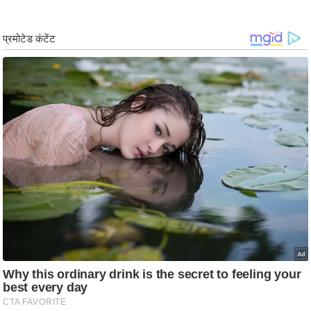
g
N
e
w
s
ला
इ
फ
स्टा
इ
ल
टे
क्नॉ
लॉ
जी
ब्यू
टी