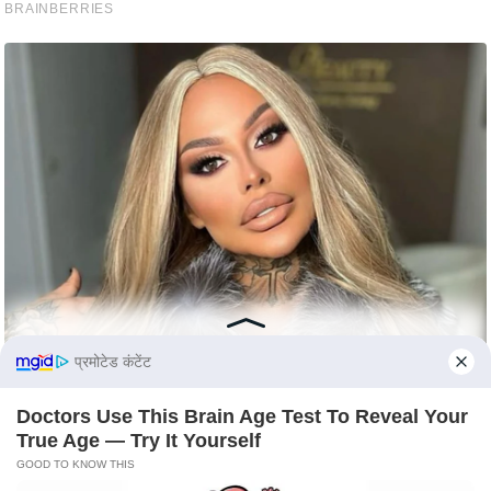
c
y
G
r
i
e
v
a
n
c
e
R
e
प्रमोटेड कंटेंट
d
r
Doctors Use This Brain Age Test To Reveal Your
e
True Age — Try It Yourself
s
GOOD TO KNOW THIS