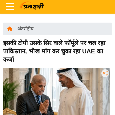
|
अंतर्राष्ट्रीय
|
ता
इसकी टोपी उसके सिर वाले फॉर्मूले पर चल रहा
ज़ा
ख
पाकिस्तान, भीख मांग कर चुका रहा UAE का
ब
कर्जा
र
रा
ष्ट्री
य
अं
त
र्रा
ष्ट्री