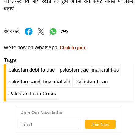
ड
को लेकर क्या राय रखते हैं? हमें अपनी राय कमेंट बॉक्स में जरूर
बताएं।
हॉ
ली
वु
शेयर करें
ड
फि
We're now on WhatsApp.
Click to join.
ल्म
स
Tags
मी
pakistan debt to uae
pakistan uae financial ties
क्षा
pakistan saudi financial aid
Pakistan Loan
B
r
Pakistan Loan Crisis
e
a
k
i
n