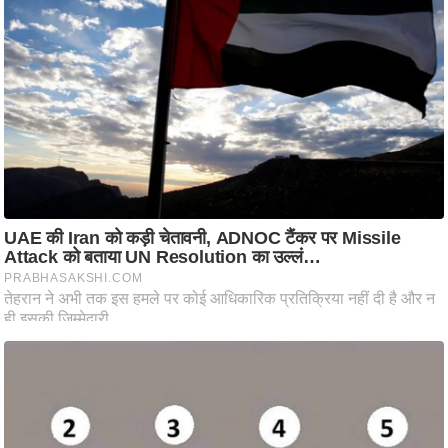
ष
ण
स
म
सा
म
यि
क
मा
तृ
भू
मि
स्तं
भ
ए
म
.