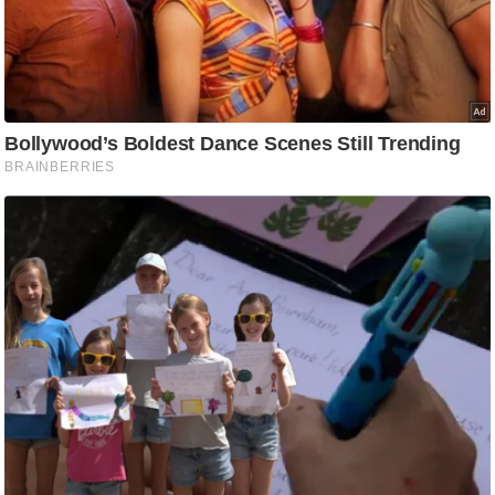
ति
ष
प्र
भु
म
हि
मा
/
ध
र्म
स्थ
ल
व्र
त
त्यो
हा
र