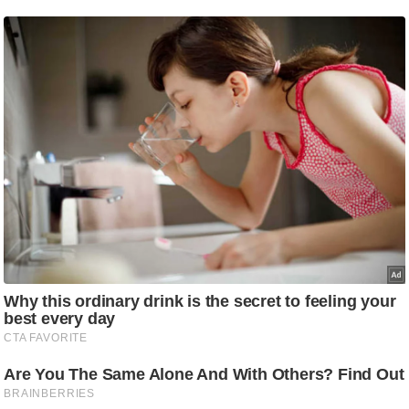
/
फै
श
न
घ
रे
लू
नु
स्खे
प
र्य
ट
न
स्थ
ल
फि